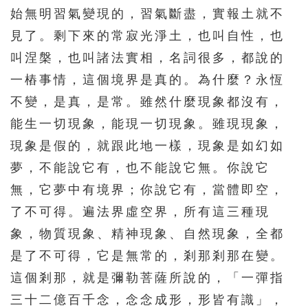
始無明習氣變現的，習氣斷盡，實報土就不
276
277
278
279
280
見了。剩下來的常寂光淨土，也叫自性，也
281
282
283
284
285
叫涅槃，也叫諸法實相，名詞很多，都說的
286
287
288
289
290
一樁事情，這個境界是真的。為什麼？永恆
不變，是真，是常。雖然什麼現象都沒有，
291
292
293
294
295
能生一切現象，能現一切現象。雖現現象，
296
297
298
299
300
現象是假的，就跟此地一樣，現象是如幻如
301
302
303
304
305
夢，不能說它有，也不能說它無。你說它
306
307
308
309
310
無，它夢中有境界；你說它有，當體即空，
311
312
313
314
315
了不可得。遍法界虛空界，所有這三種現
象，物質現象、精神現象、自然現象，全都
316
317
318
319
320
是了不可得，它是無常的，剎那剎那在變。
321
322
323
324
325
這個剎那，就是彌勒菩薩所說的，「一彈指
326
327
328
329
330
三十二億百千念，念念成形，形皆有識」，