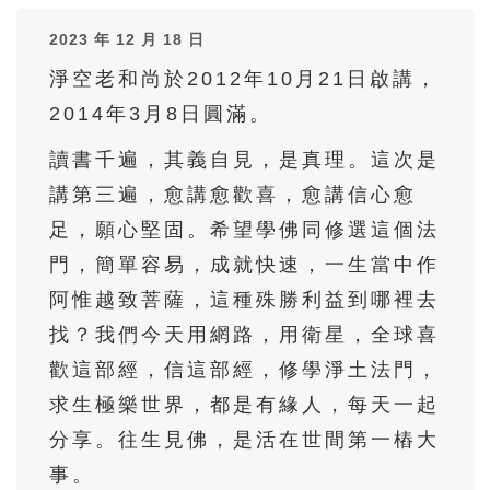
36
37
38
39
40
2023 年 12 月 18 日
41
42
43
44
45
淨空老和尚於2012年10月21日啟講，
46
47
48
49
50
2014年3月8日圓滿。
51
52
53
54
55
讀書千遍，其義自見，是真理。這次是
56
57
58
59
60
講第三遍，愈講愈歡喜，愈講信心愈
61
62
63
64
65
足，願心堅固。希望學佛同修選這個法
66
67
68
69
70
門，簡單容易，成就快速，一生當中作
71
72
73
74
75
阿惟越致菩薩，這種殊勝利益到哪裡去
找？我們今天用網路，用衛星，全球喜
76
77
78
79
80
歡這部經，信這部經，修學淨土法門，
81
82
83
84
85
求生極樂世界，都是有緣人，每天一起
86
87
88
89
90
分享。往生見佛，是活在世間第一樁大
91
92
93
94
95
事。