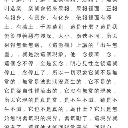
391
392
393
394
395
叫造業，業就會招來果報。果報裡面，正報
396
397
398
399
400
有報身、有應身、有化身，依報裡面有淨
401
402
403
404
405
土、有穢土，千差萬別。這是什麼？這是我
們染淨善惡有淺深、大小、廣狹不同，所以
406
407
408
409
410
果報無量無邊。《還源觀》上講的「出生無
411
412
413
414
415
盡」，就是說這個現象。他一念接著一念，
416
417
418
419
420
這個念不停，全是妄念；明心見性之後這就
421
422
423
424
425
停止，念停止了。所以一切現象它就不是無
426
427
428
429
430
常的，無常是波動狀況產生的，它不是的，
它是從自性裡流出的，它沒有無常的現象，
431
432
433
434
435
所以它現的是真是常，是不生不滅。雖是不
436
437
438
439
440
生不滅，它也不是真的，為什麼？它只是無
441
442
443
444
445
始無明習氣現的境界。習氣斷了，這境界就
446
447
448
449
450
沒有了，這樣他才能回歸常寂光，回歸自