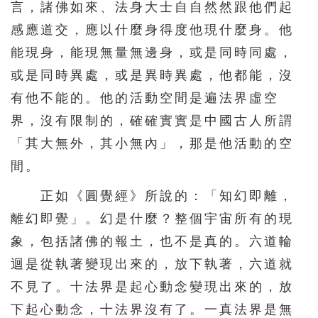
言，諸佛如來、法身大士自自然然跟他們起
216
217
218
219
220
感應道交，應以什麼身得度他現什麼身。他
221
222
223
224
225
能現身，能現無量無邊身，或是同時同處，
226
227
228
229
230
或是同時異處，或是異時異處，他都能，沒
有他不能的。他的活動空間是遍法界虛空
231
232
233
234
235
界，沒有限制的，確確實實是中國古人所謂
236
237
238
239
240
「其大無外，其小無內」，那是他活動的空
241
242
243
244
245
間。
246
247
248
249
250
正如《圓覺經》所說的：「知幻即離，
251
252
253
254
255
離幻即覺」。幻是什麼？整個宇宙所有的現
256
257
258
259
260
象，包括諸佛的報土，也不是真的。六道輪
261
262
263
264
265
迴是從執著變現出來的，放下執著，六道就
不見了。十法界是起心動念變現出來的，放
266
267
268
269
270
下起心動念，十法界沒有了。一真法界是無
271
272
273
274
275