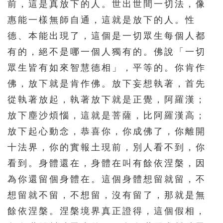
前，這是真放下的人。世出世間一切法，像
571
572
573
574
575
惠能一樣無師自通，這就是放下的人。性
德、本能出現了，這個是一切眾生每個人都
576
577
578
579
580
有的，絕不是哪一個人獨有的。佛說「一切
581
582
583
584
585
眾生皆有如來智慧德相」，平等的。你肯作
586
587
588
589
590
佛，放下就是肯作佛。放下妄想執著，首先
591
592
593
594
595
從執著放起，執著放下就是正覺，阿羅漢；
596
597
598
599
600
放下塵沙煩惱，這就是菩薩，比阿羅漢高；
放下起心動念，恭喜你，你成佛了，你離開
601
602
603
604
605
十法界，你的實報土現前，別人看不到，你
606
607
608
609
610
看到。身體還在，身體在叫有餘依涅槃，因
611
612
613
614
615
為你還留個身體在。這個身體想留就留，不
616
617
618
619
620
想留就不留，不想留，沒有留了，那就是無
621
622
623
624
625
餘依涅槃。涅槃境界真正證得，這個假相，