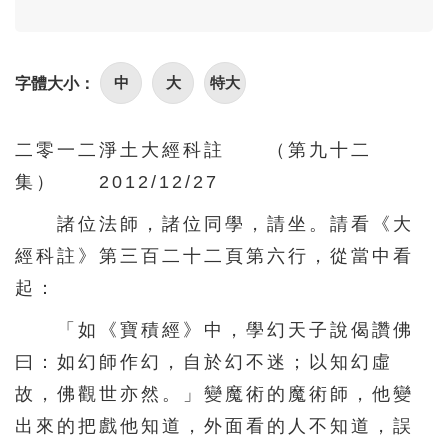
96
97
98
99
100
101
102
103
104
105
中
大
特大
字體大小：
106
107
108
109
110
111
112
113
114
115
二零一二淨土大經科註 （第九十二
116
117
118
119
120
集） 2012/12/27
121
122
123
124
125
諸位法師，諸位同學，請坐。請看《大
126
127
128
129
130
經科註》第三百二十二頁第六行，從當中看
131
132
133
134
135
起：
136
137
138
139
140
「如《寶積經》中，學幻天子說偈讚佛
141
142
143
144
145
曰：如幻師作幻，自於幻不迷；以知幻虛
146
147
148
149
150
故，佛觀世亦然。」變魔術的魔術師，他變
出來的把戲他知道，外面看的人不知道，誤
151
152
153
154
155