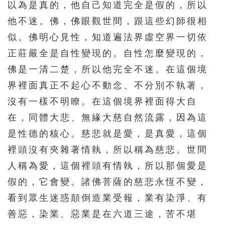
以為是真的，他自己知道完全是假的，所以
156
157
158
159
160
他不迷。佛，佛眼觀世間，跟這些幻師很相
161
162
163
164
165
似。佛明心見性，知道遍法界虛空界一切依
166
167
168
169
170
正莊嚴全是自性變現的。自性怎麼變現的，
171
172
173
174
175
佛是一清二楚，所以他完全不迷。在這個境
界裡面真正不起心不動念、不分別不執著，
176
177
178
179
180
沒有一樣不明瞭。在這個境界裡面得大自
181
182
183
184
185
在，同體大悲、無緣大慈自然流露，因為這
186
187
188
189
190
是性德的核心。慈悲就是愛，是真愛，這個
191
192
193
194
195
裡頭沒有夾雜著情執，所以稱為慈悲。世間
196
197
198
199
200
人稱為愛，這個裡頭有情執，所以那個愛是
假的，它會變。諸佛菩薩的慈悲永恆不變，
201
202
203
204
205
看到眾生迷惑顛倒造業受報，業有染淨、有
206
207
208
209
210
善惡，染業、惡業是在六道三途，苦不堪
211
212
213
214
215