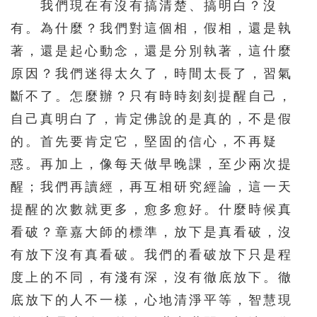
我們現在有沒有搞清楚、搞明白？沒
511
512
513
514
515
有。為什麼？我們對這個相，假相，還是執
516
517
518
519
520
著，還是起心動念，還是分別執著，這什麼
原因？我們迷得太久了，時間太長了，習氣
521
522
523
524
525
斷不了。怎麼辦？只有時時刻刻提醒自己，
526
527
528
529
530
自己真明白了，肯定佛說的是真的，不是假
531
532
533
534
535
的。首先要肯定它，堅固的信心，不再疑
536
537
538
539
540
惑。再加上，像每天做早晚課，至少兩次提
541
542
543
544
545
醒；我們再讀經，再互相研究經論，這一天
提醒的次數就更多，愈多愈好。什麼時候真
546
547
548
549
550
看破？章嘉大師的標準，放下是真看破，沒
551
552
553
554
555
有放下沒有真看破。我們的看破放下只是程
556
557
558
559
560
度上的不同，有淺有深，沒有徹底放下。徹
561
562
563
564
565
底放下的人不一樣，心地清淨平等，智慧現
566
567
568
569
570