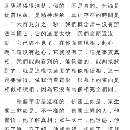
331
332
333
334
335
菩薩講得很清楚，假的，不是真的。無論是
336
337
338
339
340
物質現象、是精神現象，真正存在的時間是
341
342
343
344
345
一千六百兆分之一秒，我們概念當中沒有辦
法掌握它，它的速度太快，我們念頭還沒
346
347
348
349
350
動，它已經不見了。在你面前現相，起心
351
352
353
354
355
嗎？還沒有起心，它就沒有了，這是事實真
356
357
358
359
360
相。我們能夠看到的、能夠聽的、能夠接觸
361
362
363
364
365
到的，就是這樣快速度的相似相續相，這一
366
367
368
369
370
定要懂得。像我們看電影，銀幕上的畫面是
相似相續相，因為它沒有兩個相完全相同。
371
372
373
374
375
376
377
378
379
380
整個宇宙是這樣的，佛國土如是，眾生
國土亦如是。不一樣的，佛國土裡的人，他
381
382
383
384
385
覺悟，他了解真相；眾生國土，他迷惑，他
386
387
388
389
390
不了解。不了解，他就看錯、想錯了，這就