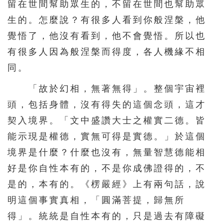
留在世間幫助眾生的，不留在世間也幫助眾
626
627
628
629
630
生的。怎麼說？有很多人看到你般涅槃，他
631
632
633
634
635
覺悟了，他沒有看到，他不會覺悟。所以也
636
637
638
639
640
有很多人因為般涅槃而得度，各人機緣不相
641
642
643
644
同。
「故於幻相，無著無得」。整個宇宙裡
頭，包括身體，沒有得失的這個念頭，這才
契入境界。「文中盛讚大士之權實二德。皆
能示現是權德，實無可得是實德。」於這個
境界是什麼？什麼也沒有，無量智慧德能相
好是你自性本有的，不是你成佛證得的，不
是的，本有的。《楞嚴經》上有兩句話，說
明這個事實真相，「圓滿菩提，歸無所
得」。統統是自性本有的，只是過去有障礙