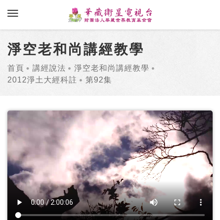
toggle navigation
淨空老和尚講經教學
首頁
講經說法
淨空老和尚講經教學
2012淨土大經科註
第92集