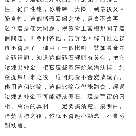
451
452
453
454
455
性。從自性迷，你看轉一大圈，到最後又回
456
457
458
459
460
歸自性。這個循環回歸之後，還會不會再
迷？這是個大問題，楞嚴會上富樓那問了這
461
462
463
464
465
個問題。世尊回答他，告訴他回歸自性之後
466
467
468
469
470
再不會迷了。佛用了一個比喻，譬如黃金在
471
472
473
474
475
金礦裡頭，知道這個礦石裡頭有黃金，把它
476
477
478
479
480
冶煉出純金，把它這些渣滓統統淘汰掉，純
481
482
483
484
485
金提煉出來之後，這個純金不會變成礦石。
佛用這個比喻，這個比喻我們能體會，經過
486
487
488
489
490
冶煉的純金不可能變成礦石。這是宇宙的真
491
492
493
494
495
相、萬法的真相，一定要搞清楚、搞明白。
496
497
498
499
500
清楚明瞭之後，你就不會起心動念，不會分
501
502
503
504
505
別執著。
506
507
508
509
510