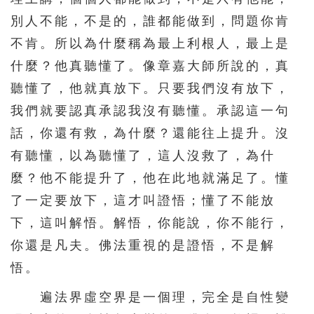
別人不能，不是的，誰都能做到，問題你肯
276
277
278
279
280
不肯。所以為什麼稱為最上利根人，最上是
281
282
283
284
285
什麼？他真聽懂了。像章嘉大師所說的，真
286
287
288
289
290
聽懂了，他就真放下。只要我們沒有放下，
291
292
293
294
295
我們就要認真承認我沒有聽懂。承認這一句
296
297
298
299
300
話，你還有救，為什麼？還能往上提升。沒
有聽懂，以為聽懂了，這人沒救了，為什
301
302
303
304
305
麼？他不能提升了，他在此地就滿足了。懂
306
307
308
309
310
了一定要放下，這才叫證悟；懂了不能放
311
312
313
314
315
下，這叫解悟。解悟，你能說，你不能行，
316
317
318
319
320
你還是凡夫。佛法重視的是證悟，不是解
321
322
323
324
325
悟。
326
327
328
329
330
遍法界虛空界是一個理，完全是自性變