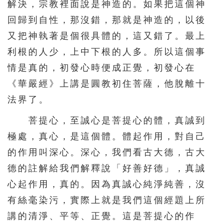
解決，宗教裡面說是神造的。如果把這個神
391
392
393
394
395
回歸到自性，那沒錯，那就是神造的，以後
396
397
398
399
400
又把神執著是個很具體的，這又錯了。最上
401
402
403
404
405
利根的人少，上中下根的人多。所以這個事
406
407
408
409
410
情是真的，初發心時便成正覺，初發心在
411
412
413
414
415
《華嚴經》上講是圓教初住菩薩，他脫離十
法界了。
416
417
418
419
420
菩提心，至誠心是菩提心的體，真誠到
421
422
423
424
425
極處，真心，是這個體。體起作用，對自己
426
427
428
429
430
的作用叫深心。深心，我們看古大德，古大
431
432
433
434
435
德的註解給我們解釋說「好善好德」，真誠
436
437
438
439
440
心起作用，真的。因為真誠心純淨純善，沒
441
442
443
444
445
有絲毫染污，實際上就是我們這個經題上所
446
447
448
449
450
講的清淨、平等、正覺。這是菩提心的作