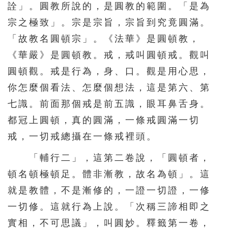
詮」。圓教所說的，是圓教的範圍。「是為
宗之極致」。宗是宗旨，宗旨到究竟圓滿。
「故教名圓頓宗」。《法華》是圓頓教，
《華嚴》是圓頓教。戒，戒叫圓頓戒。觀叫
圓頓觀。戒是行為，身、口。觀是用心思，
你怎麼個看法、怎麼個想法，這是第六、第
七識。前面那個戒是前五識，眼耳鼻舌身。
都冠上圓頓，真的圓滿，一條戒圓滿一切
戒，一切戒總攝在一條戒裡頭。
「輔行二」，這第二卷說，「圓頓者，
頓名頓極頓足。體非漸教，故名為頓」。這
就是教體，不是漸修的，一證一切證，一修
一切修。這就行為上說。「次稱三諦相即之
實相，不可思議」，叫圓妙。釋籤第一卷，