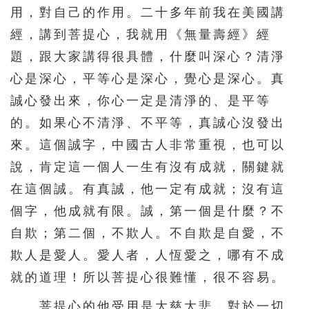
用，對自己的作用。二十多年前我在美國講
451
452
453
454
455
經，講到菩提心，我就用《無量壽經》經
456
457
458
459
460
題，跟大家講得很具體，什麼叫深心？清淨
461
462
463
464
465
心是深心，平等心是深心，覺心是深心。真
466
467
468
469
470
誠心發出來，你心一定是清淨的、是平等
471
472
473
474
475
的。如果心不清淨、不平等，真誠心沒發出
來。這個誠字，中國古人非常重視，也可以
476
477
478
479
480
說，肯定這一個人一生有沒有成就，關鍵就
481
482
483
484
485
在這個誠。有真誠，他一定有成就；沒有這
486
487
488
489
490
個字，他成就有限。誠，第一個是什麼？不
491
492
493
494
495
自欺；第二個，不欺人。不自欺是自愛，不
496
497
498
499
500
欺人是愛人。愛人者，人恆愛之，哪有不成
就的道理！所以菩提心很難懂，很不容易。
501
502
503
504
505
506
507
508
509
510
菩提心的他受用是大慈大悲，對於一切