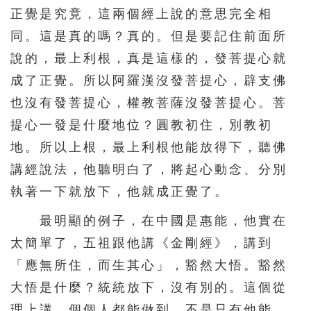
正覺是究竟，這兩個經上說的意思完全相
216
217
218
219
220
同。這是真的嗎？真的。但是要記住前面所
221
222
223
224
225
說的，最上利根，真是這樣的，發菩提心就
226
227
228
229
230
成了正覺。所以阿羅漢沒發菩提心，辟支佛
231
232
233
234
235
也沒有發菩提心，權教菩薩沒發菩提心。菩
提心一發是什麼地位？圓教初住，別教初
236
237
238
239
240
地。所以上根，最上利根他能放得下，聽佛
241
242
243
244
245
講經說法，他聽明白了，將起心動念、分別
246
247
248
249
250
執著一下就放下，他就成正覺了。
251
252
253
254
255
最明顯的例子，在中國是惠能，他實在
256
257
258
259
260
太簡單了，五祖跟他講《金剛經》，講到
261
262
263
264
265
「應無所住，而生其心」，豁然大悟。豁然
266
267
268
269
270
大悟是什麼？統統放下，沒有別的。這個從
理上講，個個人都能做到，不是只有他能，
271
272
273
274
275