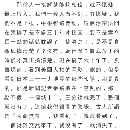
626
627
628
629
630
那種人一接觸就能夠相信，就不懷疑，
631
632
633
634
635
最上根人。我們一般人做不到，有懷疑，我
們不是上根，中根都還差勁。這個淨宗法門
636
637
638
639
640
在我搞了差不多三十年才接受，要不是壽命
641
642
643
644
長一點的話就耽誤了。搞清楚了，是不是真
徹底搞清楚了？沒有，為什麼？徹底放下的
時候才真正搞清楚。現在搞了六十年了。災
難現前，看到美國人拍的電影，假的；但是
看到日本三一一大地震的那些報導，那是真
的。那是新聞記者乘飛機在上空照的，那一
點不假，一個城市二、三分鐘就完了，整個
就沒有了，這給我們很高的警覺。古人所謂
是「人命無常」，我看到了，親眼看到了，
一個災難突然來了，就沒有了，就消失了。