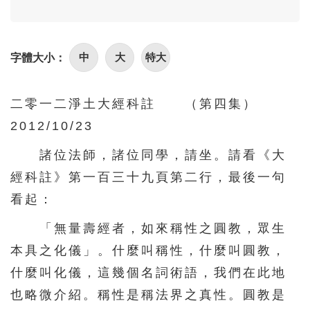
96
97
98
99
100
101
102
103
104
105
中
大
特大
字體大小：
106
107
108
109
110
111
112
113
114
115
二零一二淨土大經科註 （第四集）
116
117
118
119
120
2012/10/23
121
122
123
124
125
諸位法師，諸位同學，請坐。請看《大
126
127
128
129
130
經科註》第一百三十九頁第二行，最後一句
131
132
133
134
135
看起：
136
137
138
139
140
「無量壽經者，如來稱性之圓教，眾生
141
142
143
144
145
本具之化儀」。什麼叫稱性，什麼叫圓教，
146
147
148
149
150
什麼叫化儀，這幾個名詞術語，我們在此地
也略微介紹。稱性是稱法界之真性。圓教是
151
152
153
154
155