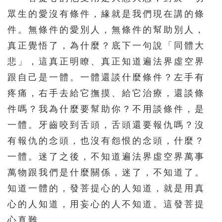
眾生的愛沒有條件，緣就是我們現在講的條
511
512
513
514
515
件。無條件的愛別人，無條件的幫助別人，
516
517
518
519
520
真正覺悟了，為什麼？底下一句說「同體大
521
522
523
524
525
悲」，這真正明瞭、真正知道遍法界虛空界
526
527
528
529
530
跟自己是一體。一體還談什麼條件？左手有
531
532
533
534
535
疼痛，右手去給它撫摸、給它治療，還談條
件嗎？我為什麼要幫助你？不用談條件，是
536
537
538
539
540
一體。牙齒咬到舌頭，舌頭還要報仇嗎？沒
541
542
543
544
545
有報仇的念頭，也沒有怨恨的念頭，什麼？
546
547
548
549
550
一體。迷了之後，不知道遍法界虛空界萬事
551
552
553
554
555
萬物跟我們是什麼關係，迷了，不知道了。
556
557
558
559
560
知道一體的，發菩提心的人知道，就是用真
561
562
563
564
565
心的人知道，用妄心的人不知道。這發菩提
心真難。
566
567
568
569
570