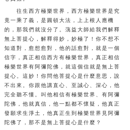
往生西方極樂世界，西方極樂世界是究
571
572
573
574
575
竟一乘了義，是圓頓大法，上上根人應機
576
577
578
579
580
的，那我們就沒分了。蕅益大師給我們解釋
581
582
583
584
585
無上菩提心，解釋得妙，妙極了！你不想不
586
587
588
589
590
知道對，愈想愈對，他的話愈對，就是一個
591
592
593
594
595
信字，真正相信西方有極樂世界，真正相信
596
597
598
599
600
極樂世界有阿彌陀佛，就這個信就是無上菩
提心。這妙！你問他菩提心是什麼意思，說
601
602
603
604
605
不出來。你跟他講直心、至誠心、深心，他
606
607
608
609
610
完全聽不懂。叫他相信有極樂世界、有阿彌
611
612
613
614
615
陀佛，他就真信，他一點都不懷疑，他真正
616
617
618
619
620
發願求生淨土，他真正生到極樂世界見阿彌
621
622
623
624
625
陀佛了，那不是無上菩提心是什麼？