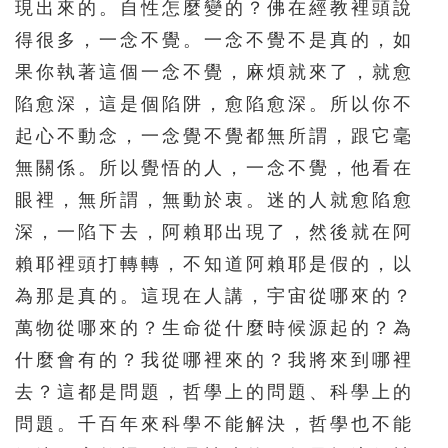
331
332
333
334
335
現出來的。自性怎麼變的？佛在經教裡頭說
得很多，一念不覺。一念不覺不是真的，如
336
337
338
339
340
果你執著這個一念不覺，麻煩就來了，就愈
341
342
343
344
345
陷愈深，這是個陷阱，愈陷愈深。所以你不
346
347
348
349
350
起心不動念，一念覺不覺都無所謂，跟它毫
351
352
353
354
355
無關係。所以覺悟的人，一念不覺，他看在
356
357
358
359
360
眼裡，無所謂，無動於衷。迷的人就愈陷愈
深，一陷下去，阿賴耶出現了，然後就在阿
361
362
363
364
365
賴耶裡頭打轉轉，不知道阿賴耶是假的，以
366
367
368
369
370
為那是真的。這現在人講，宇宙從哪來的？
371
372
373
374
375
萬物從哪來的？生命從什麼時候源起的？為
376
377
378
379
380
什麼會有的？我從哪裡來的？我將來到哪裡
381
382
383
384
385
去？這都是問題，哲學上的問題、科學上的
問題。千百年來科學不能解決，哲學也不能
386
387
388
389
390