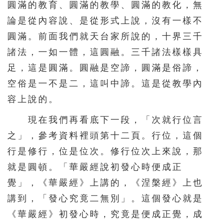
圓滿的教育、圓滿的教學、圓滿的教化，無
156
157
158
159
160
論是從內容說、是從形式上說，沒有一樣不
161
162
163
164
165
圓滿。前面我們就天台家所說的，十界三千
166
167
168
169
170
諸法，一如一體，這圓融。三千諸法樣樣具
171
172
173
174
175
足，這是圓滿。圓融是空諦，圓滿是俗諦，
空俗是一不是二，這叫中諦。這是從教學內
176
177
178
179
180
容上說的。
181
182
183
184
185
現在我們再看底下一段，「次就行位言
186
187
188
189
190
之」，參考資料裡頭第十二頁。行位，這個
191
192
193
194
195
行是修行，位是位次。修行位次上來說，那
196
197
198
199
200
就是圓頓。「華嚴經說初發心時便成正
201
202
203
204
205
覺」，《華嚴經》上講的，《涅槃經》上也
206
207
208
209
210
講到，「發心究竟二無別」。這個發心就是
《華嚴經》初發心時，究竟是便成正覺，成
211
212
213
214
215