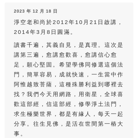
36
37
38
39
40
2023 年 12 月 18 日
41
42
43
44
45
淨空老和尚於2012年10月21日啟講，
46
47
48
49
50
2014年3月8日圓滿。
51
52
53
54
55
讀書千遍，其義自見，是真理。這次是
56
57
58
59
60
講第三遍，愈講愈歡喜，愈講信心愈
61
62
63
64
65
足，願心堅固。希望學佛同修選這個法
66
67
68
69
70
門，簡單容易，成就快速，一生當中作
71
72
73
74
75
阿惟越致菩薩，這種殊勝利益到哪裡去
找？我們今天用網路，用衛星，全球喜
76
77
78
79
80
歡這部經，信這部經，修學淨土法門，
81
82
83
84
85
求生極樂世界，都是有緣人，每天一起
86
87
88
89
90
分享。往生見佛，是活在世間第一樁大
91
92
93
94
95
事。