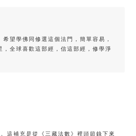
61
62
63
64
65
66
67
68
69
70
71
72
73
74
75
。希望學佛同修選這個法門，簡單容易，
76
77
78
79
80
星，全球喜歡這部經，信這部經，修學淨
。
81
82
83
84
85
86
87
88
89
90
91
92
93
94
95
96
97
98
99
100
101
102
103
104
105
106
107
108
109
110
。這補充是從《三藏法數》裡頭節錄下來