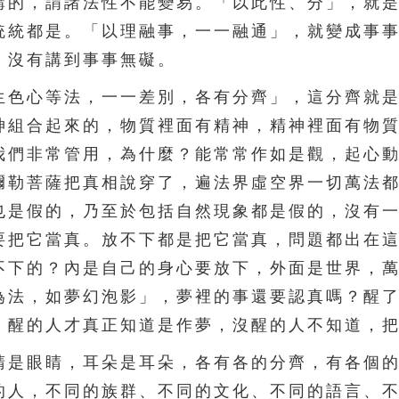
講的，謂諸法性不能變易。「以此性、分」，就
統統都是。「以理融事，一一融通」，就變成事
，沒有講到事事無礙。
色心等法，一一差別，各有分齊」，這分齊就是
神組合起來的，物質裡面有精神，精神裡面有物
我們非常管用，為什麼？能常常作如是觀，起心
彌勒菩薩把真相說穿了，遍法界虛空界一切萬法
也是假的，乃至於包括自然現象都是假的，沒有
要把它當真。放不下都是把它當真，問題都出在
不下的？內是自己的身心要放下，外面是世界，
為法，如夢幻泡影」，夢裡的事還要認真嗎？醒
。醒的人才真正知道是作夢，沒醒的人不知道，
是眼睛，耳朵是耳朵，各有各的分齊，有各個的
的人，不同的族群、不同的文化、不同的語言、