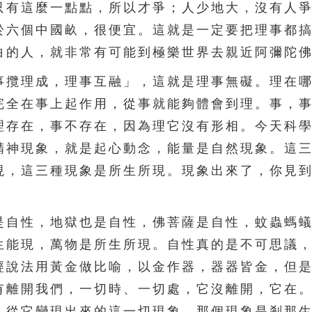
只有這麼一點點，所以才爭；人少地大，沒有人
於六個中國畝，很便宜。這就是一定要把理事都
白的人，就非常有可能到極樂世界去親近阿彌陀
攬理成，理事互融」，這就是理事無礙。理在哪
完全在事上起作用，從事就能夠體會到理。事，
理存在，事不存在，因為理它沒有形相。今天科
精神現象，就是起心動念，能量是自然現象。這
現，這三種現象是所生所現。現象出來了，你見
自性，地獄也是自性，佛菩薩是自性，蚊蟲螞蟻
生能現，萬物是所生所現。自性真的是不可思議
經說法用黃金做比喻，以金作器，器器皆金，但
有離開我們，一切時、一切處，它沒離開，它在
。從它變現出來的這一切現象，那個現象是剎那