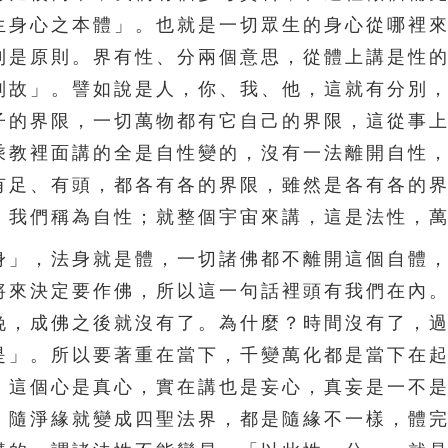
生身心之本體」。也就是一切眾生的身心從哪裡
則是原則。界有性、分兩個意思，從體上講是性
別故」。譬如說是人，你、我、他，這就有分別
子的界限，一切萬物都有它自己的界限，這從事
乘教裡面講的全是自性變的，沒有一法離開自性
有足、有頭，都各有各的界限，雖然是各有各的
，我們稱為自性；就整個宇宙來講，這是法性，
」，法身就是體，一切諸佛都不離開這個自體，
將來決定要作佛，所以這一句話裡頭有我們在內
晚，成佛之後就沒有了。為什麼？時間沒有了，
是」。所以要著重在當下，千變萬化都是當下在
，這個心是真心，實在講也是妄心，真妄是一不
，隨淨緣就變成四聖法界，都是隨緣不一樣，體