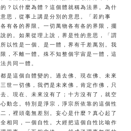
來的？以什麼為體？這個體就稱為法界。為什
111
112
113
114
115
的意思，從事上講是分別的意思。「若約事
116
117
118
119
120
，各有各的界限。一切萬物各有各的界限，擺
上說的。如果從理上說，界是性的意思，「謂
121
122
123
124
125
，所以性是一個、是一體，界有千差萬別。我
126
127
128
129
130
界限，不離一體。殊不知整個宇宙是一體，這
萬法共同一體。
131
132
133
134
135
都是這個自體變的。過去佛、現在佛、未來
136
137
138
139
140
。三世一切佛，我們是未來佛，肯定作佛，只
過去、現在、未來沒有了；十方沒有了，就空
141
142
143
144
145
起心動念。特別是淨宗，淨宗所依靠的這個性
146
147
148
149
150
是二，裡頭毫無差別。妄心是什麼？真心起了
完全相同，一個自性。大經把這個自性比喻作
151
152
153
154
155