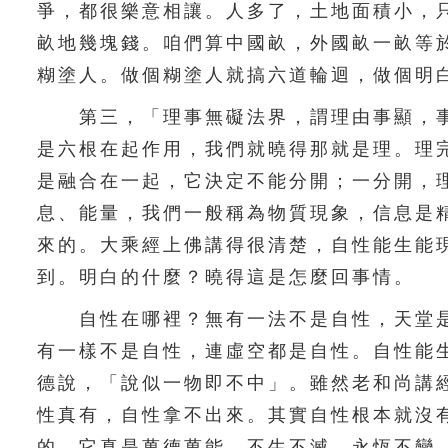
爭，都很樂意相讓。人多了，土地面積小，
畝地幾塊錢。咱們算中國畝，外國畝一畝等
糊塗人。做個糊塗人就搞六道輪迴，做個明
第三，「理事無礙法界，謂理由事顯，事
是六根在起作用，我們就曉得那就是理。理
是融合在一起，它決定不能分開；一分開，
息、能量，我們一般稱為物質現象，信息是
來的。大乘經上佛講得很清楚，自性能生能
到。明白的什麼？曉得這是怎麼回事情。
自性在哪裡？無有一法不是自性，天堂是
有一樣不是自性，連虛空都是自性。自性能
德說，「說似一物即不中」。雖然老和尚講
性真有，自性拿不出來。其實自性根本就沒
的，它真是萬德萬能，不生不滅，永恆不變