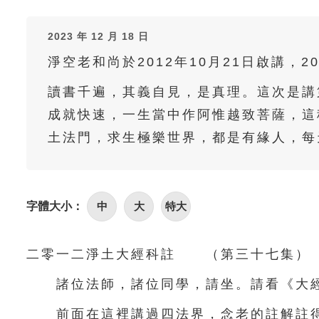
2023 年 12 月 18 日
淨空老和尚於2012年10月21日啟講，2
讀書千遍，其義自見，是真理。這次是講
成就快速，一生當中作阿惟越致菩薩，這
土法門，求生極樂世界，都是有緣人，每
字體大小：
中
大
特大
二零一二淨土大經科註 （第三十七集） 
諸位法師，諸位同學，請坐。請看《大經
前面在這裡講過四法界，念老的註解註得