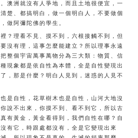
爭。澳洲就沒有人爭地，而且土地很便宜，一
251
252
253
254
255
搞清楚、都搞明白，做一個明白人，不要做個
佛，做阿彌陀佛的學生。
256
257
258
259
260
裡？理看不見、摸不到，六根接觸不到，但
261
262
263
264
265
事要沒有理，這事怎麼能建立？所以理事永遠
學把整個宇宙萬事萬物分為三大類：物質、信
266
267
268
269
270
三種現象都是依自性為本體，全是自性變現出
271
272
273
274
275
到了，那是什麼？明白人見到，迷惑的人見不
276
277
278
279
280
也是自性，花草樹木也是自性，山河大地沒
281
282
283
284
285
，你說不出來，你摸不到、看不到它，所以古
286
287
288
289
290
是真有黃金，黃金看得到，我們自性在哪？自
。沒有它，時跟處都沒有，全是它變現出來
291
292
293
294
295
生滅，所以現象不是真的。生滅的頻率那麼