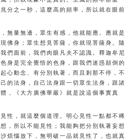
296
297
298
299
300
百兆分之一秒，這麼高的頻率，所以就在眼前
301
302
303
304
305
，無量無邊，眾生有感，他就能應。應就是
306
307
308
309
310
就現佛身；眾生想見菩薩，你就現菩薩身。隨
311
312
313
314
315
在我們面前，我們肉眼凡夫不認識。釋迦牟尼
的色身是完全覺悟的色身，跟我們迷惑顛倒的
316
317
318
319
320
有起心動念、有分別執著，而且剎那不停，不
321
322
323
324
325
自己的法身，自己法身跟一切眾生法身，跟諸
一體，《大方廣佛華嚴》就是說這個事實真
326
327
328
329
330
331
332
333
334
335
見性，就這麼個道理。明心見性一點都不稀
妄想，所以不能見性；我能夠把分別執著妄想
336
337
338
339
340
塵沙煩惱放下，無明破一品就見性了，也就真