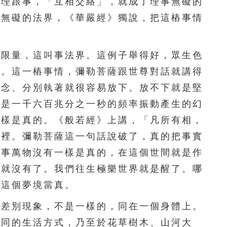
是理跟事，「互相交絡」，就成了理事無礙的
156
157
158
159
160
事無礙的法界，《華嚴經》獨說，把這樁事情
161
162
163
164
165
限量，這叫事法界。這例子舉得好，眾生色
166
167
168
169
170
質。這一樁事情，彌勒菩薩跟世尊對話就講得
171
172
173
174
175
動念、分別執著就很容易放下。放不下就是堅
都是一千六百兆分之一秒的頻率振動產生的幻
176
177
178
179
180
一樣是真的。《般若經》上講，「凡所有相，
181
182
183
184
185
這裡。彌勒菩薩這一句話說破了，真的把事實
萬事萬物沒有一樣是真的，在這個世間就是作
186
187
188
189
190
了就沒有了。我們往生極樂世界就是醒了。哪
191
192
193
194
195
把這個夢境當真。
196
197
198
199
200
差別現象，不是一樣的，同在一個身體上。
不同的生活方式，乃至於花草樹木、山河大