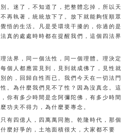
201
202
203
204
205
分別。迷了，不知道了，把整體忘掉，所以天
206
207
208
209
210
，不再執著，統統放下了。放下就能夠恆順眾
是覺悟的生活。凡是受環境干擾的，你過的是
211
212
213
214
215
說法真的處處時時都在提醒我們，這個四法界
216
217
218
219
220
理法界，同一個法性，同一個理體。理決定
221
222
223
224
225
，每個人都應當見到，見到就成佛了，見性就
226
227
228
229
230
有別的，回歸自性而已。我們今天在一切法門
見性。為什麼我們見不了性？因為沒真念。這
231
232
233
234
235
秒，你有多少時間是念阿彌陀佛，有多少時間
236
237
238
239
240
什麼功夫不得力，為什麼要專念。
241
242
243
244
245
只有四億人，四萬萬同胞。乾隆時代，那個
有什麼好爭的，土地面積很大，大家都不要
246
247
248
249
250