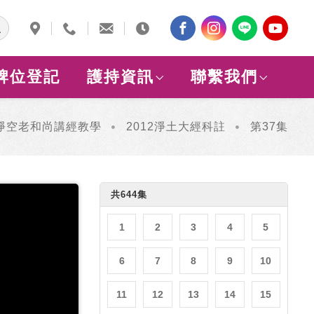
牌位登記
護持資訊
聯繫我們
淨空老和尚講經教學
2012淨土大經科註
第37集
共644集
1
2
3
4
5
6
7
8
9
10
11
12
13
14
15