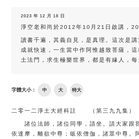
2023 年 12 月 18 日
淨空老和尚於2012年10月21日啟講，2
讀書千遍，其義自見，是真理。這次是講
成就快速，一生當中作阿惟越致菩薩，這
土法門，求生極樂世界，都是有緣人，每
字體大小：
中
大
特大
二零一二淨土大經科註 （第三九九集） 
諸位法師，諸位同學，請坐。請大家跟我
依達摩，離欲中尊；皈依僧伽，諸眾中尊。