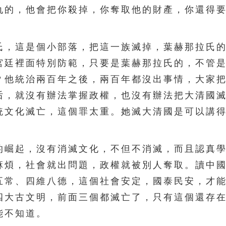
仇的，他會把你殺掉，你奪取他的財產，你還得
，這是個小部落，把這一族滅掉，葉赫那拉氏的
宮廷裡面特別防範，只要是葉赫那拉氏的，不管
？他統治兩百年之後，兩百年都沒出事情，大家
后，就沒有辦法掌握政權，也沒有辦法把大清國
統文化滅亡，這個罪太重。她滅大清國是可以講
。
崛起，沒有消滅文化，不但不消滅，而且認真學
麻煩，社會就出問題，政權就被別人奪取。讀中
五常、四維八德，這個社會安定，國泰民安，才
四大古文明，前面三個都滅亡了，只有這個還存
能不知道。