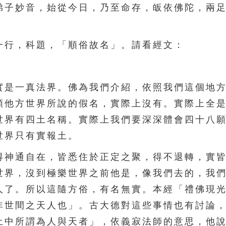
弟子妙音，始從今日，乃至命存，皈依佛陀，兩
行，科題，「順俗故名」。請看經文：
是一真法界。佛為我們介紹，依照我們這個地方
順他方世界所說的假名，實際上沒有。實際上全
世界有四土名稱。實際上我們要深深體會四十八
世界只有實報土。
神通自在，皆悉住於正定之聚，得不退轉，實皆
世界，沒到極樂世界之前他是，像我們去的，我
人了。所以這隨方俗，有名無實。本經「禮佛現
非世間之天人也」。古大德對這些事情也有討論
土中所謂為人與天者」，依義寂法師的意思，他