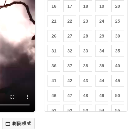
16
17
18
19
20
21
22
23
24
25
26
27
28
29
30
31
32
33
34
35
36
37
38
39
40
41
42
43
44
45
46
47
48
49
50
51
52
53
54
55
56
57
58
59
60