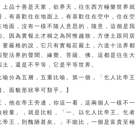
，上品十善是天業，欲界天，往生西方極樂世界
通，有喜歡住在地面上，有喜歡住在空中，住在
在地面，沒有一樣不隨人意思的，隨意，這個是
的。因為實報土才稱之為阿惟越致，方便土跟同
。要嚴格的說，它只有實報莊嚴土，六道十法界
四聖法界的聲聞、緣覺、菩薩、佛。這都是往生
四土，還是不平等，它是平等世界。
喻分為五層，五重比喻。第一個，「乞人比帝王
。面貌形狀寧可類乎。】
，他在帝王旁邊，你這一看，這兩個人一樣不一
喻校量」，就是比較，「一、以乞人比帝王。乞
比帝王，則醜陋甚矣。」不能比，一個是富貴至