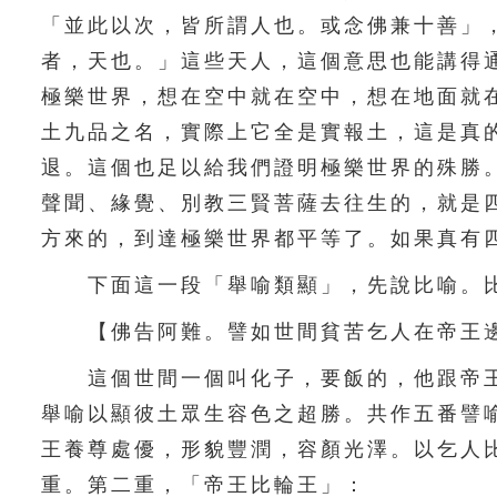
「並此以次，皆所謂人也。或念佛兼十善」
者，天也。」這些天人，這個意思也能講得
極樂世界，想在空中就在空中，想在地面就
土九品之名，實際上它全是實報土，這是真
退。這個也足以給我們證明極樂世界的殊勝
聲聞、緣覺、別教三賢菩薩去往生的，就是
方來的，到達極樂世界都平等了。如果真有
下面這一段「舉喻類顯」，先說比喻。比
【佛告阿難。譬如世間貧苦乞人在帝王邊
這個世間一個叫化子，要飯的，他跟帝王
舉喻以顯彼土眾生容色之超勝。共作五番譬
王養尊處優，形貌豐潤，容顏光澤。以乞人
重。第二重，「帝王比輪王」：