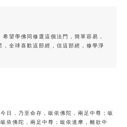
61
62
63
64
65
66
67
68
69
70
71
72
73
74
75
。希望學佛同修選這個法門，簡單容易，
76
77
78
79
80
星，全球喜歡這部經，信這部經，修學淨
。
81
82
83
84
85
86
87
88
89
90
91
92
93
94
95
96
97
98
99
100
101
102
103
104
105
今日，乃至命存，皈依佛陀，兩足中尊；皈
，皈依佛陀，兩足中尊；皈依達摩，離欲中
106
107
108
109
110