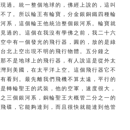
現過。統一整個地球的，佛經上說的，這叫
296
297
298
299
300
管不了。所以輪王有輪寶，分金銀銅鐵四種輪
301
302
303
304
305
銀河系，這個輪王他統治整個銀河系。輪寶就
看見過的。這個在我沒有學佛之前，我二十六
306
307
308
309
310
到空中有一個發光的飛行器，圓的，放的是綠
311
312
313
314
315
，台北上空出現不明的飛行物體。五分鐘之
。那不是地球上的飛行器，有人說這是從外太
316
317
318
319
320
台灣到美國，在太平洋上空。這個飛行器它不
321
322
323
324
325
沒有看到。最先離我們飛機不算太遠，平行的
個是轉輪聖王的武裝，他的空軍，速度很大，
326
327
328
329
330
分之三個銀河系，銅輪聖王大概管二分之一的
331
332
333
334
335
講飛碟，它能夠達到，而且很快就能達到他管
336
337
338
339
340