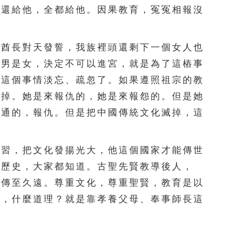
要還給他，全都給他。因果教育，冤冤相報沒
251
252
253
254
255
256
257
258
259
260
酋長對天發誓，我族裡頭還剩下一個女人也
是男是女，決定不可以進宮，就是為了這樁事
261
262
263
264
265
把這個事情淡忘、疏忽了。如果遵照祖宗的教
266
267
268
269
270
滅掉。她是來報仇的，她是來報怨的。但是她
得通的，報仇。但是把中國傳統文化滅掉，這
271
272
273
274
275
276
277
278
279
280
習，把文化發揚光大，他這個國家才能傳世
281
282
283
284
285
國歷史，大家都知道。古聖先賢教導後人，
能傳至久遠。尊重文化，尊重聖賢，教育是以
286
287
288
289
290
在，什麼道理？就是靠孝養父母、奉事師長這
291
292
293
294
295