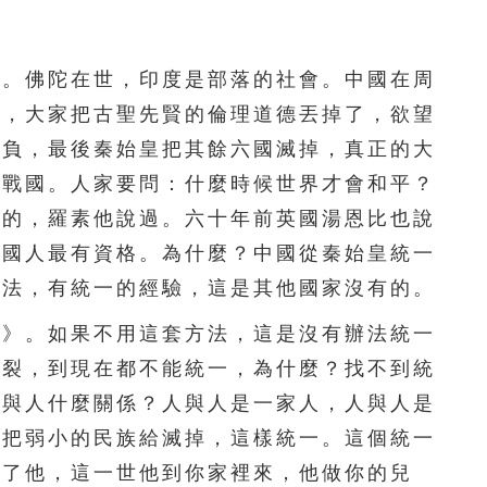
201
202
203
204
205
206
207
208
209
210
。佛陀在世，印度是部落的社會。中國在周
211
212
213
214
215
了，大家把古聖先賢的倫理道德丟掉了，欲望
勝負，最後秦始皇把其餘六國滅掉，真正的大
216
217
218
219
220
秋戰國。人家要問：什麼時候世界才會和平？
221
222
223
224
225
說的，羅素他說過。六十年前英國湯恩比也說
中國人最有資格。為什麼？中國從秦始皇統一
226
227
228
229
230
方法，有統一的經驗，這是其他國家沒有的。
231
232
233
234
235
》。如果不用這套方法，這是沒有辦法統一
五裂，到現在都不能統一，為什麼？找不到統
236
237
238
239
240
人與人什麼關係？人與人是一家人，人與人是
241
242
243
244
245
，把弱小的民族給滅掉，這樣統一。這個統一
殺了他，這一世他到你家裡來，他做你的兒
246
247
248
249
250