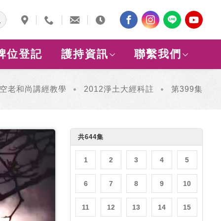
牌位登記
護持資訊
聯繫我們
空老和尚講經教學
2012淨土大經科註
第399集
共644集
1
2
3
4
5
6
7
8
9
10
11
12
13
14
15