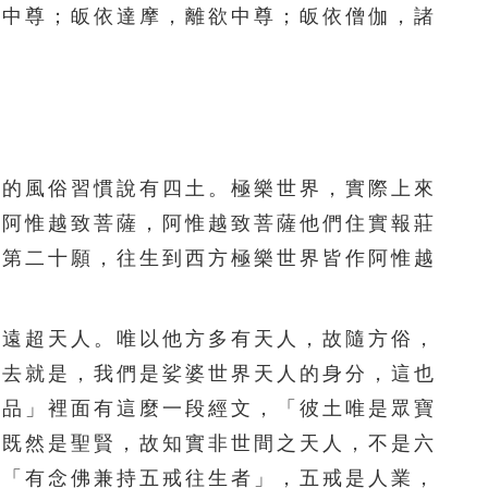
足中尊；皈依達摩，離欲中尊；皈依僧伽，諸
111
112
113
114
115
116
117
118
119
120
121
122
123
124
125
的風俗習慣說有四土。極樂世界，實際上來
126
127
128
129
130
是阿惟越致菩薩，阿惟越致菩薩他們住實報莊
131
132
133
134
135
願第二十願，往生到西方極樂世界皆作阿惟越
136
137
138
139
140
遠超天人。唯以他方多有天人，故隨方俗，
141
142
143
144
145
們去就是，我們是娑婆世界天人的身分，這也
146
147
148
149
150
光品」裡面有這麼一段經文，「彼土唯是眾寶
，既然是聖賢，故知實非世間之天人，不是六
151
152
153
154
155
說「有念佛兼持五戒往生者」，五戒是人業，