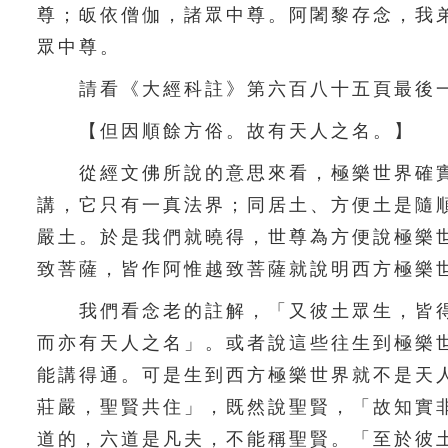
尊；皈依僧伽，諸眾中尊。阿闍黎存念，我
眾中尊。
請看《大經科註》第六百八十五頁最後一
【但因順餘方俗。故有天人之名。】
從經文佛所說的意思來看，極樂世界確實
講，它只有一真法界；同居土、方便土是隨
嚴土。於是我們就曉得，世尊為方便說極樂
致菩薩，皆作阿惟越致菩薩就說明西方極樂
我們看念老的註解，「又彼土眾生，皆得
而亦有天人之名」。或者說這些往生到極樂
能講得通。可是生到西方極樂世界就不是天
莊嚴，聖賢共住」，既然說聖賢，「故知實
道的，六道是凡夫，不能稱聖賢。「至於彼