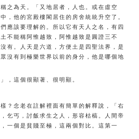
156
157
158
159
160
就稱之為天。「又地居者，人也。或在虛空
空中，他的宮殿樓閣居住的房舍統統升空了。
161
162
163
164
165
我們應該要理解的。所以它有天人之名，有四
166
167
168
169
170
居土不能稱阿惟越致，阿惟越致是圓證三不
都沒有。人天是六道，方便土是四聖法界，是
171
172
173
174
175
大眾沒有到極樂世界以前的身分，他是哪個地
176
177
178
179
180
」，這個很顯著、很明顯。
181
182
183
184
185
186
187
188
189
190
樣？念老在註解裡面有簡單的解釋說，「右
191
192
193
194
195
者，乞丐，討飯求生之人，形容枯槁。人間帝
極，一個是貧賤至極，這兩個對比。這第一
196
197
198
199
200