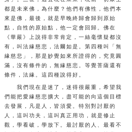
都是未來佛，為什麼？他們有佛性，他們本
276
277
278
279
280
來是佛，最後，就是早晚終歸會歸到原始
281
282
283
284
285
點，自性的原始點，他一定會回歸。佛在
286
287
288
289
290
《華嚴》上說得非常肯定，一絲毫懷疑都沒
291
292
293
294
295
有，叫法緣慈悲，法爾如是。第四種叫「無
296
297
298
299
300
緣慈悲」，那是妙覺如來所證得的，究竟圓
滿，沒有條件的，無緣慈悲。等覺菩薩還有
301
302
303
304
305
條件，法緣。這四種說得好。
306
307
308
309
310
我們現在是迷了，迷得很嚴重，希望我
311
312
313
314
315
們能把愛緣慈悲擴大，盡可能的向這個目標
316
317
318
319
320
去發展，凡是人，皆須愛。特別對討厭的
321
322
323
324
325
人，這叫功夫，這叫真正用功，就是修止
326
327
328
329
330
觀，學看破，學放下。最討厭的人、最看不