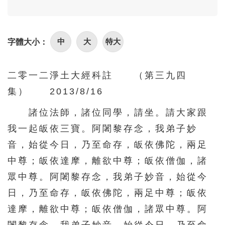
96
97
98
99
100
101
102
103
104
105
中
大
特大
字體大小：
106
107
108
109
110
111
112
113
114
115
二零一二淨土大經科註 （第三九四
116
117
118
119
120
集） 2013/8/16
121
122
123
124
125
諸位法師，諸位同學，請坐。請大家跟
126
127
128
129
130
我一起皈依三寶。阿闍黎存念，我弟子妙
131
132
133
134
135
音，始從今日，乃至命存，皈依佛陀，兩足
136
137
138
139
140
中尊；皈依達摩，離欲中尊；皈依僧伽，諸
眾中尊。阿闍黎存念，我弟子妙音，始從今
141
142
143
144
145
日，乃至命存，皈依佛陀，兩足中尊；皈依
146
147
148
149
150
達摩，離欲中尊；皈依僧伽，諸眾中尊。阿
151
152
153
154
155