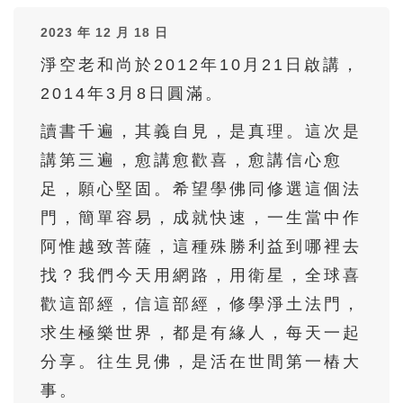
36
37
38
39
40
2023 年 12 月 18 日
41
42
43
44
45
淨空老和尚於2012年10月21日啟講，
46
47
48
49
50
2014年3月8日圓滿。
51
52
53
54
55
讀書千遍，其義自見，是真理。這次是
56
57
58
59
60
講第三遍，愈講愈歡喜，愈講信心愈
61
62
63
64
65
足，願心堅固。希望學佛同修選這個法
66
67
68
69
70
門，簡單容易，成就快速，一生當中作
71
72
73
74
75
阿惟越致菩薩，這種殊勝利益到哪裡去
找？我們今天用網路，用衛星，全球喜
76
77
78
79
80
歡這部經，信這部經，修學淨土法門，
81
82
83
84
85
求生極樂世界，都是有緣人，每天一起
86
87
88
89
90
分享。往生見佛，是活在世間第一樁大
91
92
93
94
95
事。