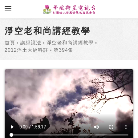
toggle navigation
淨空老和尚講經教學
首頁
講經說法
淨空老和尚講經教學
2012淨土大經科註
第394集