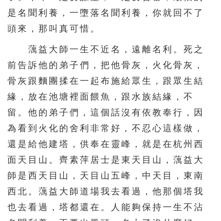
是名聞利養，一墮落名聞利養，你就回不了
頭來，那叫真可惜。
蕅益大師一生不近名，遠離名利。死之
前告訴他的弟子們，把他骨灰，火化骨灰，
骨灰跟麵團揉在一起布施給眾生，跟眾生結
緣，放在池塘裡面餵魚，跟水族結緣，不
留。他的弟子們，這個話沒有依教奉行，因
為看到火化的舍利非常好，不忍心這樣做，
還是給他建塔，供奉在靈峰，就是在杭州西
面天目山。齊素萍居士是東天目山，蕅益大
師是西天目山，天目山五峰，中天目，東南
西北。蕅益大師道場我去看過，他那個塔我
也去看過，塔都還在。人能夠保持一生不沾