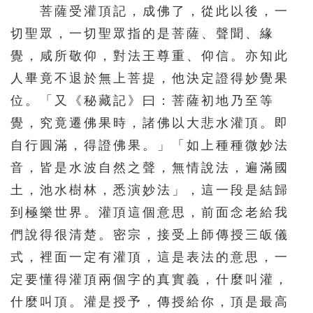
菩薩受灌頂記，成佛了，從此以後，一
切聖眾，一切聖眾指的是菩薩、聲聞、緣
覺，咸所敬仰，對法王尊重、仰信。亦知此
人畢竟不退於無上菩提，他決定證得妙覺果
位。「又《秘藏記》曰：菩薩初地乃至等
覺，究竟遷佛果時，諸佛以大悲水灌頂。即
自行圓滿，得證佛果。」「如上種種微妙法
音，皆是水波自然之聲，無情說法，遍滿國
土，池水樹林，悉演妙法」，這一段是結歸
到極樂世界。灌頂這個意思，前面念老給我
們說得很清楚。密宗，接受上師傳授三皈儀
式，裡面一定有灌頂，這是表法的意思，一
定要懂得灌頂兩個字的真實義，什麼叫灌，
什麼叫頂。灌是授予，傳授給你，頂是最高