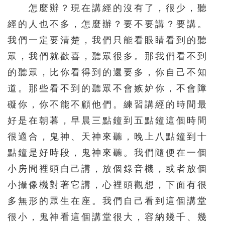
怎麼辦？現在講經的沒有了，很少，聽
571
572
573
574
575
經的人也不多，怎麼辦？要不要講？要講。
576
577
578
579
580
我們一定要清楚，我們只能看眼睛看到的聽
眾，我們就歡喜，聽眾很多。那我們看不到
581
582
583
584
585
的聽眾，比你看得到的還要多，你自己不知
586
587
588
589
590
道。那些看不到的聽眾不會嫉妒你，不會障
591
592
593
594
595
礙你，你不能不顧他們。練習講經的時間最
596
597
598
599
600
好是在朝暮，早晨三點鐘到五點鐘這個時間
601
602
603
604
605
很適合，鬼神、天神來聽，晚上八點鐘到十
點鐘是好時段，鬼神來聽。我們隨便在一個
606
607
608
609
610
小房間裡頭自己講，放個錄音機，或者放個
611
612
613
614
615
小攝像機對著它講，心裡頭觀想，下面有很
616
617
618
619
620
多無形的眾生在座。我們自己看到這個講堂
621
622
623
624
625
很小，鬼神看這個講堂很大，容納幾千、幾