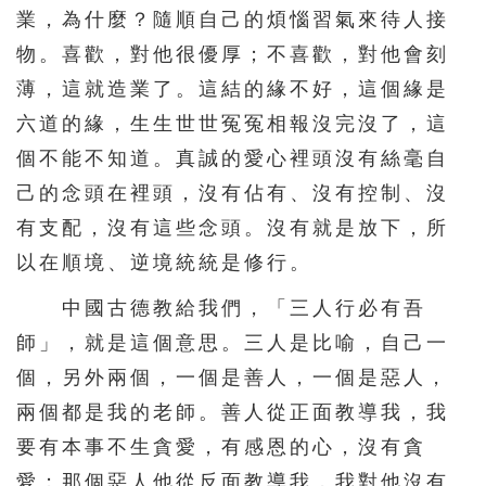
391
392
393
394
395
業，為什麼？隨順自己的煩惱習氣來待人接
物。喜歡，對他很優厚；不喜歡，對他會刻
396
397
398
399
400
薄，這就造業了。這結的緣不好，這個緣是
401
402
403
404
405
六道的緣，生生世世冤冤相報沒完沒了，這
406
407
408
409
410
個不能不知道。真誠的愛心裡頭沒有絲毫自
411
412
413
414
415
己的念頭在裡頭，沒有佔有、沒有控制、沒
416
417
418
419
420
有支配，沒有這些念頭。沒有就是放下，所
以在順境、逆境統統是修行。
421
422
423
424
425
426
427
428
429
430
中國古德教給我們，「三人行必有吾
師」，就是這個意思。三人是比喻，自己一
431
432
433
434
435
個，另外兩個，一個是善人，一個是惡人，
436
437
438
439
440
兩個都是我的老師。善人從正面教導我，我
441
442
443
444
445
要有本事不生貪愛，有感恩的心，沒有貪
446
447
448
449
450
愛；那個惡人他從反面教導我，我對他沒有