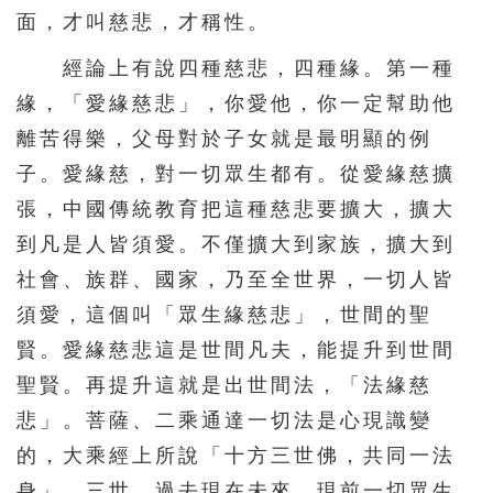
面，才叫慈悲，才稱性。
216
217
218
219
220
經論上有說四種慈悲，四種緣。第一種
221
222
223
224
225
緣，「愛緣慈悲」，你愛他，你一定幫助他
226
227
228
229
230
離苦得樂，父母對於子女就是最明顯的例
231
232
233
234
235
子。愛緣慈，對一切眾生都有。從愛緣慈擴
236
237
238
239
240
張，中國傳統教育把這種慈悲要擴大，擴大
241
242
243
244
245
到凡是人皆須愛。不僅擴大到家族，擴大到
社會、族群、國家，乃至全世界，一切人皆
246
247
248
249
250
須愛，這個叫「眾生緣慈悲」，世間的聖
251
252
253
254
255
賢。愛緣慈悲這是世間凡夫，能提升到世間
256
257
258
259
260
聖賢。再提升這就是出世間法，「法緣慈
261
262
263
264
265
悲」。菩薩、二乘通達一切法是心現識變
266
267
268
269
270
的，大乘經上所說「十方三世佛，共同一法
身」。三世，過去現在未來，現前一切眾生
271
272
273
274
275