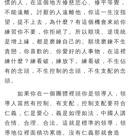
331
332
333
334
335
慣的人，在這個地方修慈悲心、修平等覺，
不能遠離。討厭的人遠離他，你這一生沒指
336
337
338
339
340
望，提不上去，為什麼？有這個機會來給你
341
342
343
344
345
練習你不要，你拒絕了。所以順境、逆境統
346
347
348
349
350
是增上緣，都是磨鍊自己的。順境磨鍊不生
351
352
353
354
355
貪戀，你喜歡的、你愛好的人事物，在這裡
356
357
358
359
360
練什麼？練看破，練放下。練看破，不生佔
有的念頭，不生控制的念頭，不生支配的念
361
362
363
364
365
頭。
366
367
368
369
370
如果你在一個團體裡頭你是領導人，領
371
372
373
374
375
導人當然有控制、有支配，控制支配要符合
376
377
378
379
380
仁義，仁是愛心，義是如理如法，中國人講
381
382
383
384
385
合情、合理、合法。這就是標準的領導，領
386
387
388
389
390
導地位裡面積功累德。沒有仁義那就會造