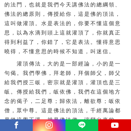
的法門，也就是我們今天講佛法的總綱領、
佛法的總原則，傳授給你，這是佛的頂法，
這叫做灌頂。水是表法的，你要不懂這個意
思，以為水滴到頭上這就灌頂了，你就真正
得到利益了，你錯了，它是表法。懂得意思
曉得，不懂意思的時候不知道，叫迷信。
灌頂傳法，大的是一部經論，小的是一
句偈。我們學佛，拜老師，拜個師父，師父
給我們授三皈，密宗就是灌頂，灌頂也是三
皈。傳授給我們，皈依佛，我們在這個地方
念的偈子，二足尊；歸依法，離欲尊；皈依
僧，眾中尊。這是佛法的頂法，千經萬論都
是從這覺正淨，就是佛法僧，演變出來的，
變成無量無邊的佛法；無量無邊佛法總歸納