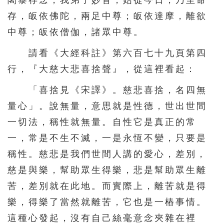
闍黎存念，我弟子妙音，始從今日，乃至命
156
157
158
159
160
存，皈依佛陀，兩足中尊；皈依達摩，離欲
161
162
163
164
165
中尊；皈依僧伽，諸眾中尊。
166
167
168
169
170
請看《大經科註》第六百七十九頁第四
171
172
173
174
175
行，『大慈大悲喜捨聲』，從這裡看起：
176
177
178
179
180
「喜捨見《宋譯》。慈悲喜捨，名四無
181
182
183
184
185
量心」。說無量，意思就是性德，世出世間
一切法，稱性就無量。自性它是真正的常
186
187
188
189
190
一，常是不生不滅，一是永恆不變，只要是
191
192
193
194
195
稱性。慈悲是我們世間人講的愛心，差別，
196
197
198
199
200
慈是與樂，幫助眾生得樂，悲是幫助眾生離
201
202
203
204
205
苦，差別就在此地。而實際上，離苦就是得
206
207
208
209
210
樂，得樂了當然就離苦，它也是一樁事情。
這種心發起，沒有自己絲毫意念夾雜在裡
211
212
213
214
215