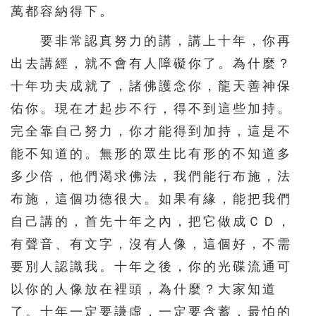
626
627
628
629
630
萬都容納得下。
631
632
633
634
635
要非常認真努力的講，講上十年，你再
636
637
638
639
640
出去講經，就不會有人障礙你了。為什麼？
十年功夫成就了，諸佛護念你，龍天善神保
641
642
643
644
佑你。現在才起步不行，得不到這些加持。
完全靠自己努力，你才能得到加持，這是不
能不知道的。無形的眾生比有形的不知道多
多少倍，他們渴求佛法，我們能行布施，法
布施，這個功德很大。如果有緣，能把我們
自己講的，首先十年之內，把它做成ＣＤ，
有聲音、有文字，沒有人像，這個好，不需
要別人認識我。十年之後，你的光碟流通可
以你的人像放在裡頭，為什麼？大家知道
了。十年一定要謙虛，一定要含蓄，最怕的