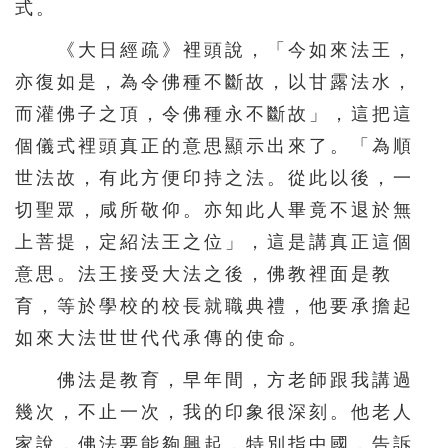
式。
《大日經疏》裡頭說，「今如來法王，
亦復如是，為令佛種不斷故，以甘露法水，
而灌佛子之頂，令佛種永不斷故」，這把這
個儀式裡頭真正的意思顯示出來了。「為順
世法故，有此方便印持之法。從此以後，一
切聖眾，咸所敬仰。亦知此人畢竟不退於無
上菩提，定紹法王之位」，這是講真正這個
意思。法王接受大法之後，佛教裡面是教
育，等於學校的校長就職典禮，他要承擔起
如來大法世世代代承傳的使命。
佛法是教育，早年間，方老師跟我講過
幾次，不止一次，我的印象很深刻。他老人
家說，佛法要能夠興起，特別指中國，告訴