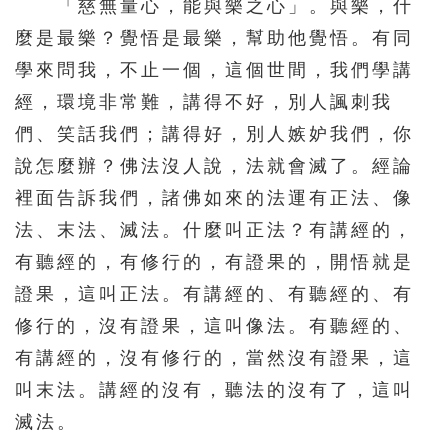
「慈無量心，能與樂之心」。與樂，什
511
512
513
514
515
麼是最樂？覺悟是最樂，幫助他覺悟。有同
516
517
518
519
520
學來問我，不止一個，這個世間，我們學講
經，環境非常難，講得不好，別人諷刺我
521
522
523
524
525
們、笑話我們；講得好，別人嫉妒我們，你
526
527
528
529
530
說怎麼辦？佛法沒人說，法就會滅了。經論
531
532
533
534
535
裡面告訴我們，諸佛如來的法運有正法、像
536
537
538
539
540
法、末法、滅法。什麼叫正法？有講經的，
541
542
543
544
545
有聽經的，有修行的，有證果的，開悟就是
證果，這叫正法。有講經的、有聽經的、有
546
547
548
549
550
修行的，沒有證果，這叫像法。有聽經的、
551
552
553
554
555
有講經的，沒有修行的，當然沒有證果，這
556
557
558
559
560
叫末法。講經的沒有，聽法的沒有了，這叫
561
562
563
564
565
滅法。
566
567
568
569
570