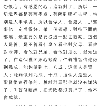
451
452
453
454
455
怨恨心，有感恩的心，這就對了。所以，一
切境界都是菩薩學處，菩薩到哪裡去學，特
456
457
458
459
460
別是人事環境。所以會做人、會處人，那些
461
462
463
464
465
事他一定辦得好。做一個領導，對待下面的
466
467
468
469
470
部屬，最重要的是要從這一點去觀察。這個
471
472
473
474
475
人是善、是不善看什麼？看他對父母、看他
476
477
478
479
480
對老師、看他對兄弟、看他對朋友，就知道
481
482
483
484
485
了。在這個裡面細心觀察，仁義禮智信他做
到幾成。能夠做到七、八成，這個人是賢
486
487
488
489
490
人；能夠做到九成、十成，這個人是聖人，
491
492
493
494
495
聖賢從這裡修的。脫離群眾那他就沒有辦法
496
497
498
499
500
了，叫盲修瞎練，把光陰都浪費掉了，他不
501
502
503
504
505
會成就。
506
507
508
509
510