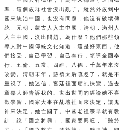
中國人有標準，千萬年來都遵守這個標
準，這個族群社會沒出亂子。縱然外族到中
國來統治中國，也沒有問題，他沒有破壞傳
統。元朝，蒙古人入主中國，清朝，滿州人
入主中國，沒出問題。為什麼？他們那些領
導人對中國傳統文化知道，這是好東西，他
們接受，自己學習，自己奉行，領導全國奉
行。五倫、五常、四維、八德，千萬年來沒
改變。清朝末年，慈禧太后疏忽了，就是不
重視了，她迷信，宮廷裡面駕乩扶鸞，過去
章嘉大師告訴我的。世出世間的經論她不喜
歡學習，國家大事在乩壇裡面來決定，讓鬼
神來決定，她亡國了。中國老祖宗早就有教
訓，說「國之將興」，國家要興旺，「聽於