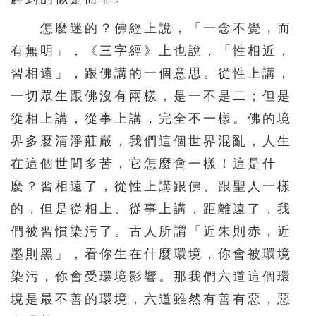
331
332
333
334
335
怎麼迷的？佛經上說，「一念不覺，而
336
337
338
339
340
有無明」，《三字經》上也說，「性相近，
341
342
343
344
345
習相遠」，跟佛講的一個意思。從性上講，
346
347
348
349
350
一切眾生跟佛沒有兩樣，是一不是二；但是
351
352
353
354
355
從相上講，從事上講，完全不一樣。佛的境
356
357
358
359
360
界多麼清淨莊嚴，我們這個世界混亂，人生
在這個世間多苦，它怎麼會一樣！這是什
361
362
363
364
365
麼？習相遠了，從性上講跟佛、跟聖人一樣
366
367
368
369
370
的，但是從相上、從事上講，距離遠了，我
371
372
373
374
375
們被習慣染污了。古人所謂「近朱則赤，近
376
377
378
379
380
墨則黑」，看你生在什麼環境，你會被環境
381
382
383
384
385
染污，你會受環境影響。那我們六道這個環
境是最不善的環境，六道雖然有善有惡，惡
386
387
388
389
390