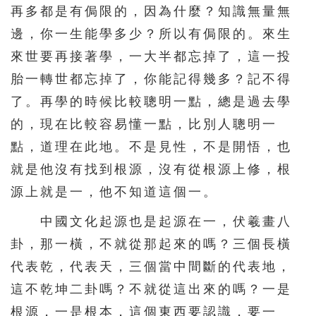
626
627
628
629
630
再多都是有侷限的，因為什麼？知識無量無
631
632
633
634
635
邊，你一生能學多少？所以有侷限的。來生
來世要再接著學，一大半都忘掉了，這一投
636
637
638
639
640
胎一轉世都忘掉了，你能記得幾多？記不得
641
642
643
644
了。再學的時候比較聰明一點，總是過去學
的，現在比較容易懂一點，比別人聰明一
點，道理在此地。不是見性，不是開悟，也
就是他沒有找到根源，沒有從根源上修，根
源上就是一，他不知道這個一。
中國文化起源也是起源在一，伏羲畫八
卦，那一橫，不就從那起來的嗎？三個長橫
代表乾，代表天，三個當中間斷的代表地，
這不乾坤二卦嗎？不就從這出來的嗎？一是
根源，一是根本，這個東西要認識，要一