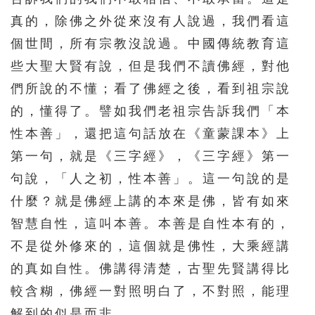
真的，除佛之外從來沒有人說過，我們看這
276
277
278
279
280
個世間，所有宗教沒說過。中國傳統教育這
281
282
283
284
285
些大聖大賢有說，但是我們不讀佛經，對他
286
287
288
289
290
們所說的不懂；看了佛經之後，看到祖宗說
291
292
293
294
295
的，懂得了。譬如我們老祖宗告訴我們「本
296
297
298
299
300
性本善」，還把這句話放在《童蒙課本》上
第一句，就是《三字經》，《三字經》第一
301
302
303
304
305
句說，「人之初，性本善」。這一句說的是
306
307
308
309
310
什麼？就是佛經上講的本來是佛，皆有如來
311
312
313
314
315
智慧自性，這叫本善。本善是自性本有的，
316
317
318
319
320
不是從外修來的，這個就是佛性，大乘經講
321
322
323
324
325
的真如自性。佛講得清楚，古聖先賢講得比
較含糊，佛經一對照明白了，不對照，能理
326
327
328
329
330
解到的似是而非。