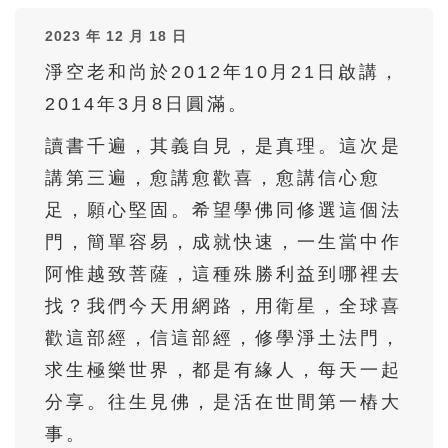
36
37
38
39
40
2023 年 12 月 18 日
41
42
43
44
45
淨空老和尚於2012年10月21日啟講，
46
47
48
49
50
2014年3月8日圓滿。
51
52
53
54
55
讀書千遍，其義自見，是真理。這次是
56
57
58
59
60
講第三遍，愈講愈歡喜，愈講信心愈
61
62
63
64
65
足，願心堅固。希望學佛同修選這個法
66
67
68
69
70
門，簡單容易，成就快速，一生當中作
71
72
73
74
75
阿惟越致菩薩，這種殊勝利益到哪裡去
找？我們今天用網路，用衛星，全球喜
76
77
78
79
80
歡這部經，信這部經，修學淨土法門，
81
82
83
84
85
求生極樂世界，都是有緣人，每天一起
86
87
88
89
90
分享。往生見佛，是活在世間第一樁大
91
92
93
94
95
事。