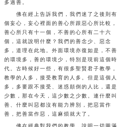
多過善。
391
392
393
394
395
佛在經上告訴我們，我們迷了之後則有
396
397
398
399
400
個妄心，妄心裡面的善心所跟惡心所比較，
401
402
403
404
405
善心所只有十一個，不善的心所有二十六
406
407
408
409
410
個，這就說明什麼？我們的善念少、惡念
411
412
413
414
415
多，道理在此地。外面環境亦復如是，不善
416
417
418
419
420
的環境多，善的環境少，特別是現前這個時
代。古時候好一些，有很多聖賢君子教學，
421
422
423
424
425
教學的人多，接受教育的人多。但是這個人
426
427
428
429
430
多，多要跟不接受、迷惑顛倒的人比，還是
431
432
433
434
435
少數，那在今天，這少數之少數。連什麼叫
436
437
438
439
440
善、什麼叫惡都沒有能力辨別，把惡當作
441
442
443
444
445
善，把善當作惡，這麻煩就大了。
446
447
448
449
450
佛在經典對我們的教學，說明一切圓滿