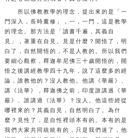
511
512
513
514
515
所以佛教教學的理念，提出來的是「一
516
517
518
519
520
門深入，長時薰修」，一，一門，這是教學
的理念。那方法是「讀書千遍，其義自
521
522
523
524
525
見」，著重在自見。見是什麼？開悟了，明
526
527
528
529
530
白了，自然開悟的，不是人教的。所以我們
531
532
533
534
535
要細心觀察，釋迦牟尼佛三十歲開悟的，開
536
537
538
539
540
悟之後講經教學四十九年，說了這麼多的經
541
542
543
544
545
論，誰教他的？沒人教他。他講《華嚴》、
講《法華》，釋迦佛之前，印度誰講過《華
546
547
548
549
550
嚴》、誰講過《法華》？沒人。他這些經從
551
552
553
554
555
哪裡來的？其義自見，自然明白了。為什
556
557
558
559
560
麼？見性了，是自性裡頭本有的。本有的是
561
562
563
564
565
我們大家共同統統有的，只是我們迷了，他
566
567
568
569
570