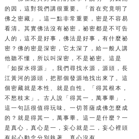
451
452
453
454
455
的因，這對我們講很重要。「首在究竟明了
佛之密藏」，這一點非常重要，密是不容易
456
457
458
459
460
看清。其實佛法沒有祕密，祕密都是不可告
461
462
463
464
465
人的，這不是好事，佛法是好事，有什麼祕
466
467
468
469
470
密？佛的密是深密，它太深了，給一般人講
471
472
473
474
475
他聽不懂，所以叫深密，不是祕密。這是
476
477
478
479
480
「如探水得源」，我們尋找水源，源頭，長
481
482
483
484
485
江黃河的源頭，把那個發源地找出來了。這
個密藏就是本性、就是自性。「得其根本，
486
487
488
489
490
不愁枝末」。古人說「得其一，萬事畢」，
491
492
493
494
495
這一句話很值得玩味。一切菩薩成佛怎麼成
496
497
498
499
500
的？就是得其一，萬事畢。這一是什麼？一
501
502
503
504
505
是真心，真心是一，妄心就是二，妄心裡頭
506
507
508
509
510
有起心動念分別執著，真心沒有。