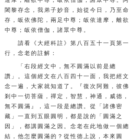
達摩，離欲中尊；皈依僧伽，諸眾中尊。阿
156
157
158
159
160
闍黎存念，我弟子妙音，始從今日，乃至命
161
162
163
164
165
存，皈依佛陀，兩足中尊；皈依達摩，離欲
中尊；皈依僧伽，諸眾中尊。
166
167
168
169
170
171
172
173
174
175
請看《大經科註》第八百五十一頁第一
行，念老的註解：
176
177
178
179
180
181
182
183
184
185
「右段經文中，無不圓滿以前是總
讚」。這個經文在八百四十一面，我把經文
186
187
188
189
190
念一遍，大家就知道了。『復次阿難，彼佛
191
192
193
194
195
剎中一切菩薩，禪定，智慧，神通，威德，
196
197
198
199
200
無不圓滿』，這一段是總讚。從「諸佛密
201
202
203
204
205
藏」一直到五眼圓明，都是說的「圓滿之
206
207
208
209
210
因」，都講圓滿之因。念老在此地做一個總
結，他怎麼圓滿的？從性德上說，本來圓
211
212
213
214
215