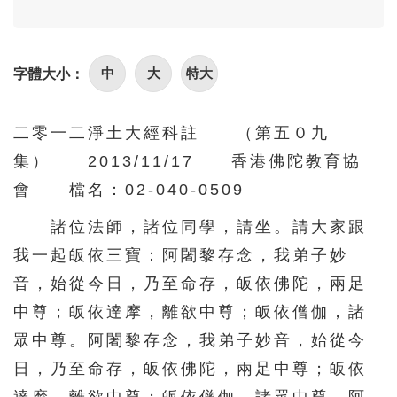
96
97
98
99
100
101
102
103
104
105
中
大
特大
字體大小：
106
107
108
109
110
111
112
113
114
115
二零一二淨土大經科註 （第五０九
116
117
118
119
120
集） 2013/11/17 香港佛陀教育協
121
122
123
124
125
會 檔名：02-040-0509
126
127
128
129
130
諸位法師，諸位同學，請坐。請大家跟
131
132
133
134
135
我一起皈依三寶：阿闍黎存念，我弟子妙
136
137
138
139
140
音，始從今日，乃至命存，皈依佛陀，兩足
中尊；皈依達摩，離欲中尊；皈依僧伽，諸
141
142
143
144
145
眾中尊。阿闍黎存念，我弟子妙音，始從今
146
147
148
149
150
日，乃至命存，皈依佛陀，兩足中尊；皈依
151
152
153
154
155