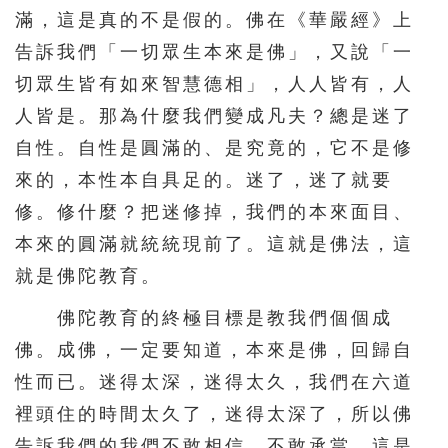
滿，這是真的不是假的。佛在《華嚴經》上
216
217
218
219
220
告訴我們「一切眾生本來是佛」，又說「一
221
222
223
224
225
切眾生皆有如來智慧德相」，人人皆有，人
226
227
228
229
230
人皆是。那為什麼我們變成凡夫？總是迷了
231
232
233
234
235
自性。自性是圓滿的、是究竟的，它不是修
來的，本性本自具足的。迷了，迷了就要
236
237
238
239
240
修。修什麼？把迷修掉，我們的本來面目、
241
242
243
244
245
本來的圓滿就統統現前了。這就是佛法，這
246
247
248
249
250
就是佛陀教育。
251
252
253
254
255
佛陀教育的終極目標是教我們個個成
256
257
258
259
260
佛。成佛，一定要知道，本來是佛，回歸自
261
262
263
264
265
性而已。迷得太深，迷得太久，我們在六道
266
267
268
269
270
裡頭住的時間太久了，迷得太深了，所以佛
告訴我們的我們不敢相信、不敢承當。這是
271
272
273
274
275