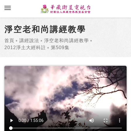
toggle navigation
淨空老和尚講經教學
首頁
講經說法
淨空老和尚講經教學
2012淨土大經科註
第509集