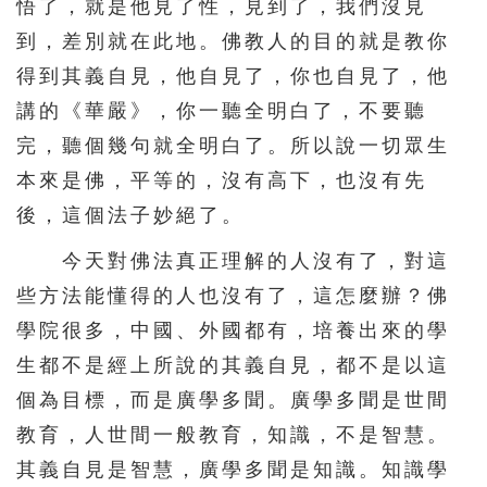
悟了，就是他見了性，見到了，我們沒見
到，差別就在此地。佛教人的目的就是教你
571
572
573
574
575
得到其義自見，他自見了，你也自見了，他
576
577
578
579
580
講的《華嚴》，你一聽全明白了，不要聽
581
582
583
584
585
完，聽個幾句就全明白了。所以說一切眾生
586
587
588
589
590
本來是佛，平等的，沒有高下，也沒有先
591
592
593
594
595
後，這個法子妙絕了。
596
597
598
599
600
今天對佛法真正理解的人沒有了，對這
601
602
603
604
605
些方法能懂得的人也沒有了，這怎麼辦？佛
學院很多，中國、外國都有，培養出來的學
606
607
608
609
610
生都不是經上所說的其義自見，都不是以這
611
612
613
614
615
個為目標，而是廣學多聞。廣學多聞是世間
616
617
618
619
620
教育，人世間一般教育，知識，不是智慧。
621
622
623
624
625
其義自見是智慧，廣學多聞是知識。知識學