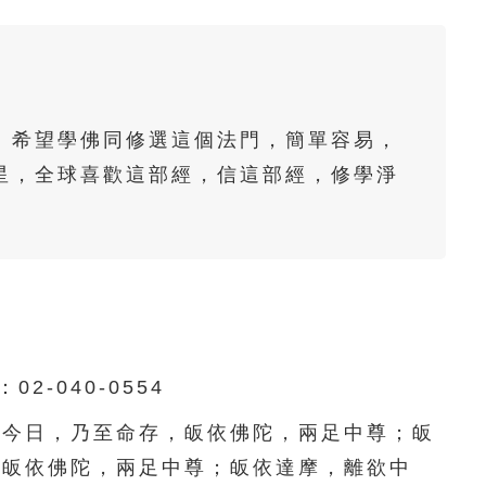
61
62
63
64
65
66
67
68
69
70
71
72
73
74
75
。希望學佛同修選這個法門，簡單容易，
76
77
78
79
80
星，全球喜歡這部經，信這部經，修學淨
。
81
82
83
84
85
86
87
88
89
90
91
92
93
94
95
96
97
98
99
100
040-0554
101
102
103
104
105
今日，乃至命存，皈依佛陀，兩足中尊；皈
，皈依佛陀，兩足中尊；皈依達摩，離欲中
106
107
108
109
110