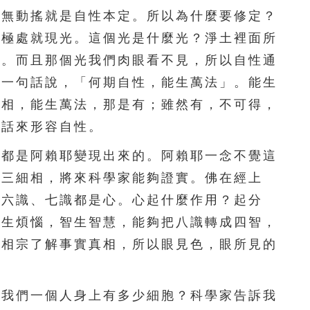
156
157
158
159
160
本無動搖就是自性本定。所以為什麼要修定？
到極處就現光。這個光是什麼光？淨土裡面所
161
162
163
164
165
有。而且那個光我們肉眼看不見，所以自性通
166
167
168
169
170
後一句話說，「何期自性，能生萬法」。能生
的相，能生萬法，那是有；雖然有，不可得，
171
172
173
174
175
句話來形容自性。
176
177
178
179
180
都是阿賴耶變現出來的。阿賴耶一念不覺這
的三細相，將來科學家能夠證實。佛在經上
181
182
183
184
185
為六識、七識都是心。心起什麼作用？起分
186
187
188
189
190
識生煩惱，智生智慧，能夠把八識轉成四智，
法相宗了解事實真相，所以眼見色，眼所見的
191
192
193
194
195
196
197
198
199
200
我們一個人身上有多少細胞？科學家告訴我