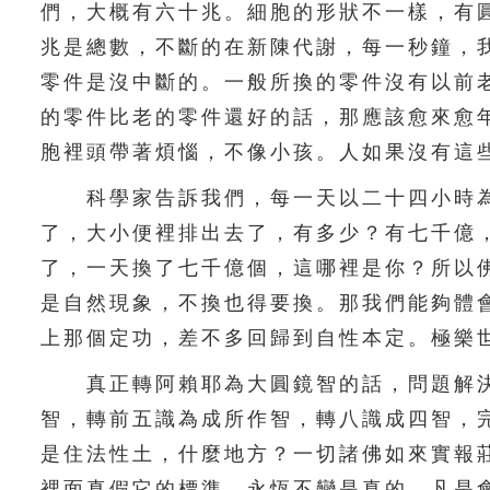
們，大概有六十兆。細胞的形狀不一樣，有
兆是總數，不斷的在新陳代謝，每一秒鐘，
零件是沒中斷的。一般所換的零件沒有以前
的零件比老的零件還好的話，那應該愈來愈
胞裡頭帶著煩惱，不像小孩。人如果沒有這
科學家告訴我們，每一天以二十四小時為
了，大小便裡排出去了，有多少？有七千億
了，一天換了七千億個，這哪裡是你？所以
是自然現象，不換也得要換。那我們能夠體
上那個定功，差不多回歸到自性本定。極樂
真正轉阿賴耶為大圓鏡智的話，問題解決
智，轉前五識為成所作智，轉八識成四智，
是住法性土，什麼地方？一切諸佛如來實報
裡面真假它的標準，永恆不變是真的，凡是