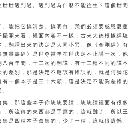
生世世遇到過。遇到過為什麼不能往生？這個世
。能把它搞清楚、搞明白，我們必須要感恩夏蓮
子擺開來看，裡面內容不一樣，古來大德根據經
本，翻譯出來的決定是大同小異。像《金剛經》
《無量壽經》是世尊當年在世決定不止講一次，
朝八百年間，十二次的翻譯，有十二種不同的譯
大的差別，那是決定不應該有錯誤的，就是阿彌
還有一個本子是三十六願，這是決定不能夠差錯
同。
集，那這些本子你統統要讀，統統讀裡面有很多
術，所流傳的東西都是手寫的，這就難了。所以
會集是四種本子會集的，少了一種，這就很遺憾