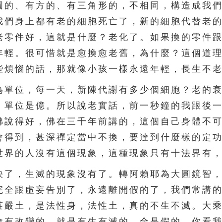
圓的、有方的、有三角形的，不相同，構造成我
我們身上都有老的細胞死亡了，新的細胞代替老
老零件好，這就是什麼？老化了。如果換的零件
年輕。很可惜就是愈換愈老舊，為什麼？這個道
些煩惱的話，那就像小孩一樣永遠年輕，長生不
單位，每一天，新陳代謝有多少個細胞？老的衰
，單位是億。所以說老實話，前一秒鐘的我跟後
佛說得好，佛在三千年前講的，這個自己身體不
會得到，甚深禪定當中不換，要達到什麼樣的定
世界的人沒有這個現象，這種現象只有十法界有
了，生滅的現象沒有了。轉阿賴耶為大圓鏡智，
完全跟虛妄告別了，永遠離開假的了，我們常講
莊嚴土，是法性身，法性土，真的不生不滅。大
會有改變的，就是有生有滅的，全是假的。你看