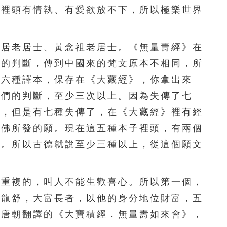
間裡頭有情執、有愛欲放不下，所以極樂世界
296
297
298
299
300
301
302
303
304
305
居老居士、黃念祖老居士。《無量壽經》在
306
307
308
309
310
驗的判斷，傳到中國來的梵文原本不相同，所
有六種譯本，保存在《大藏經》，你拿出來
311
312
313
314
315
他們的判斷，至少三次以上。因為失傳了七
316
317
318
319
320
本，但是有七種失傳了，在《大藏經》裡有經
陀佛所發的願。現在這五種本子裡頭，有兩個
321
322
323
324
325
的。所以古德就說至少三種以上，從這個願文
326
327
328
329
330
331
332
333
334
335
重複的，叫人不能生歡喜心。所以第一個，
王龍舒，大富長者，以他的身分地位財富，五
336
337
338
339
340
。唐朝翻譯的《大寶積經．無量壽如來會》，