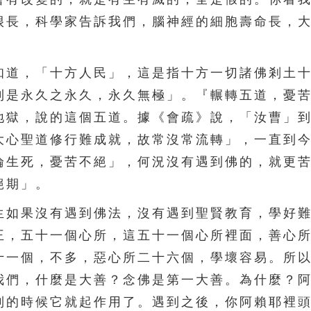
很長，科學家告訴我們，腦神經的細胞壽命長，
道，「十方人民」，這是指十方一切諸佛剎土十
則是永久之永久，永久無極」。『輾轉五道，憂
地獄，說的這個五道。據《會疏》說，「汝曹」
大心聖道修行難成就，故常沒常流轉」，一直到
淪生死，憂苦不絕」，何況沒有遇到佛的，就更
絕期」。
如果沒有遇到佛法，沒有遇到聖賢教育，學好難
王，五十一個心所，這五十一個心所裡面，善心
十一個，不多，惡心所二十六個，學壞容易。所
我們，什麼是大善？念佛是第一大善。為什麼？
到的時候它就起作用了。遇到之後，你阿賴耶裡