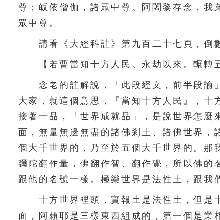
尊；皈依僧伽，諸眾中尊。阿闍黎存念，我
眾中尊。
請看《大經科註》第九百二十七頁，倒數
【若曹當知十方人民。永劫以來。輾轉五
念老的註解說，「此段經文，前半段諭」
大家，就這個意思，『當知十方人民』，十
接著一品，「世界成就品」，是說世界怎麼
面，無量無邊無盡的諸佛剎土、諸佛世界，
個大千世界的，乃至於五個大千世界的。那
彌陀翻作量，佛翻作智、翻作覺，所以佛的
跟他的名號一樣。極樂世界是法性土，跟我
十方世界裡頭，實報土是法性土，但是十
面，阿賴耶是三樣東西組成的，第一個是業