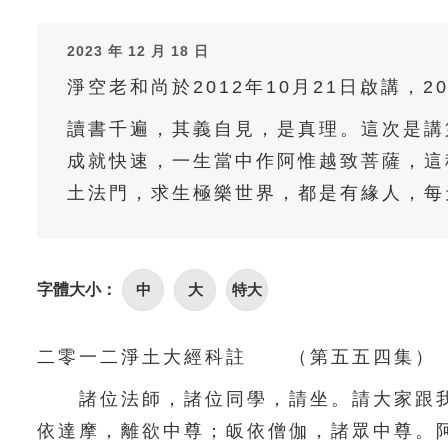
2023 年 12 月 18 日
淨空老和尚於2012年10月21日啟講，2
讀書千遍，其義自見，是真理。這次是講
成就快速，一生當中作阿惟越致菩薩，這
土法門，求生極樂世界，都是有緣人，每
字體大小：
中
大
特大
二零一二淨土大經科註 （第五五四集） 20
諸位法師，諸位同學，請坐。請大家跟我
依達摩，離欲中尊；皈依僧伽，諸眾中尊。