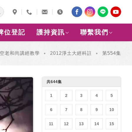
牌位登記
護持資訊
聯繫我們
空老和尚講經教學
2012淨土大經科註
第554集
共644集
1
2
3
4
5
6
7
8
9
10
11
12
13
14
15