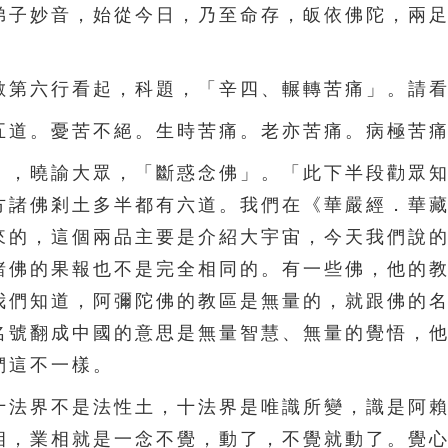
弟子妙音，始從今日，乃至命存，皈依佛陀，兩
第六行看起，科題，「辛四、輾轉苦痛」。請看
道。憂苦不絕。生時苦痛。老亦苦痛。病極苦痛
，曉諭大眾，「斷惑念佛」。「此下半段勸眾知
方諸佛剎土多半都有六道。我們在《華嚴經．華
來的，這個兩品主要是介紹大宇宙，今天我們說
諸佛的果報也不是完全相同的。有一些佛，他的
我們知道，阿彌陀佛的教區是無量的，就跟佛的
名號翻成中國的意思是無量智慧、無量的覺悟，
們這不一樣。
法界不是法性土，十法界是唯識所變，識是阿賴
相，業相就是一念不覺，動了，不覺就動了。覺