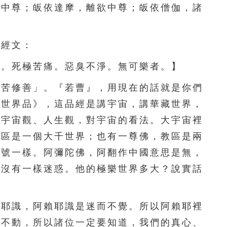
足中尊；皈依達摩，離欲中尊；皈依僧伽，諸
111
112
113
114
115
116
117
118
119
120
經文：
。死極苦痛。惡臭不淨。無可樂者。】
121
122
123
124
125
苦修善」。『若曹』，用現在的話就是你們
126
127
128
129
130
藏世界品》，這品經是講宇宙，講華藏世界，
131
132
133
134
135
的宇宙觀、人生觀，對宇宙的看法。大宇宙裡
教區是一個大千世界；也有一尊佛，教區是兩
136
137
138
139
140
名號一樣。阿彌陀佛，阿翻作中國意思是無，
141
142
143
144
145
他沒有一樣迷惑。他的極樂世界多大？說實話
146
147
148
149
150
耶識，阿賴耶識是迷而不覺。所以阿賴耶裡
151
152
153
154
155
心不動，所以諸位一定要知道，我們的真心、