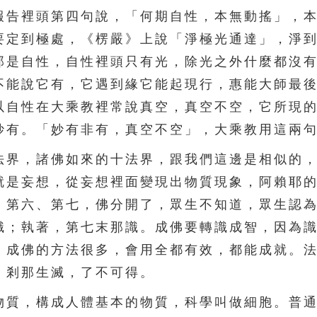
報告裡頭第四句說，「何期自性，本無動搖」，
要定到極處，《楞嚴》上說「淨極光通達」，淨
那是自性，自性裡頭只有光，除光之外什麼都沒
不能說它有，它遇到緣它能起現行，惠能大師最
以自性在大乘教裡常說真空，真空不空，它所現
妙有。「妙有非有，真空不空」，大乘教用這兩
界，諸佛如來的十法界，跟我們這邊是相似的，
就是妄想，從妄想裡面變現出物質現象，阿賴耶
，第六、第七，佛分開了，眾生不知道，眾生認
識；執著，第七末那識。成佛要轉識成智，因為
。成佛的方法很多，會用全都有效，都能成就。
，剎那生滅，了不可得。
質，構成人體基本的物質，科學叫做細胞。普通