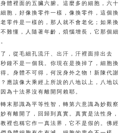
201
202
203
204
205
們身體裡面的五臟六腑。這麼多的細胞，六十
的細胞，好像換零件一樣，像換零件，這個換
206
207
208
209
210
跟老零件是一樣的，那人就不會老化；如果換
211
212
213
214
215
理不難懂，人隨著年齡，煩惱增長，它那個細
老。
216
217
218
219
220
了，從毛細孔流汗、出汗，汗裡面排出去
221
222
223
224
225
一秒鐘不是一個我。你現在是換掉了，細胞換
可得。身體不可得，何況身外之物！新陳代謝
226
227
228
229
230
功？應該像大乘經上所說的八地以上，八地以
231
232
233
234
235
，因為十法界沒有離開阿賴耶。
236
237
238
239
240
轉末那識為平等性智，轉第六意識為妙觀察
的妙有離開了，回歸到真實。真實是法性身，
241
242
243
244
245
乘教裡也稱它作一真法界，它不是假的。佛經
246
247
248
249
250
我們身體細胞有生有滅。細胞的壽命不一樣，