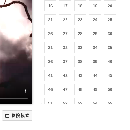
16
17
18
19
20
21
22
23
24
25
26
27
28
29
30
31
32
33
34
35
36
37
38
39
40
41
42
43
44
45
46
47
48
49
50
51
52
53
54
55
56
57
58
59
60