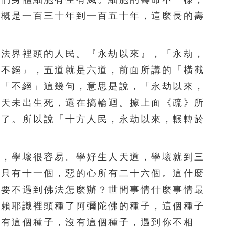
大概是一百三十年到一百五十年，這麼長的壽
251
252
253
254
255
256
257
258
259
260
法界裡頭的人民。『永劫以來』，「永劫，
261
262
263
264
265
苦不絕』，五道就是六道，前面所講的「橫截
到「不絕」這幾句，意思是說，「永劫以來，
266
267
268
269
270
今天未出生死，還在搞輪迴。據上面《疏》所
271
272
273
274
275
苦了。所以說「十方人民，永劫以來，輾轉於
276
277
278
279
280
，學壞很容易。學好生人天道，學壞就到三
281
282
283
284
285
所只有十一個，惡的心所有二十六個。這什麼
以要不遇到佛法怎麼辦？世間事情什麼事情最
286
287
288
289
290
阿賴耶識裡頭種了阿彌陀佛的種子，這個種子
291
292
293
294
295
頭有這個種子，沒有這個種子，遇到你不相