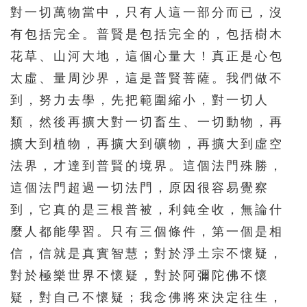
對一切萬物當中，只有人這一部分而已，沒
511
512
513
514
515
有包括完全。普賢是包括完全的，包括樹木
516
517
518
519
520
花草、山河大地，這個心量大！真正是心包
521
522
523
524
525
太虛、量周沙界，這是普賢菩薩。我們做不
526
527
528
529
530
到，努力去學，先把範圍縮小，對一切人
類，然後再擴大對一切畜生、一切動物，再
531
532
533
534
535
擴大到植物，再擴大到礦物，再擴大到虛空
536
537
538
539
540
法界，才達到普賢的境界。這個法門殊勝，
541
542
543
544
545
這個法門超過一切法門，原因很容易覺察
546
547
548
549
550
到，它真的是三根普被，利鈍全收，無論什
551
552
553
554
555
麼人都能學習。只有三個條件，第一個是相
信，信就是真實智慧；對於淨土宗不懷疑，
556
557
558
559
560
對於極樂世界不懷疑，對於阿彌陀佛不懷
561
562
563
564
565
疑，對自己不懷疑；我念佛將來決定往生，
566
567
568
569
570