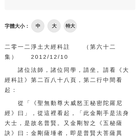
96
97
98
99
100
101
102
103
104
105
中
大
特大
字體大小：
106
107
108
109
110
111
112
113
114
115
二零一二淨土大經科註 （第六十二
116
117
118
119
120
集） 2012/12/10
121
122
123
124
125
諸位法師，諸位同學，請坐。請看《大
126
127
128
129
130
經科註》第二百八十八頁，第二行中間看
131
132
133
134
135
起：
136
137
138
139
140
從「《聖無動尊大威怒王秘密陀羅尼
141
142
143
144
145
經》曰」，從這裡看起，「此金剛手是法身
146
147
148
149
150
大士，是故名普賢。又金剛智之《五秘薩
訣》曰：金剛薩埵者，即是普賢大菩薩異
151
152
153
154
155