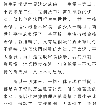
往生到極樂世界決定成佛，一生當中完成，
571
572
573
574
575
不要等第二生，這個法門叫當生成就的佛
576
577
578
579
580
法。修其他的法門得生生世世，一世一世接
著修，這個機會不容易，多少人一轉世，前
581
582
583
584
585
世的事情忘乾淨了，甚至於一生沒有機會接
586
587
588
589
590
著修，就退轉了。只有這個法門真正幫助你
591
592
593
594
595
不退轉，這個法門叫難信之法，理太深，事
596
597
598
599
600
太複雜，而且是這麼容易修學、容易成就，
601
602
603
604
605
斷煩惱、消業障就在這一句名號當中不知不
606
607
608
609
610
覺的消失掉，真正不可思議。
611
612
613
614
615
所以一切如來、一切諸佛示現在世間，
都是為了幫助眾生離苦得樂。佛知道苦樂的
616
617
618
619
620
來源，所以佛根據的理念就是幫助眾生破迷
621
622
623
624
625
開悟，迷破了，苦就離開；人覺悟了，樂就