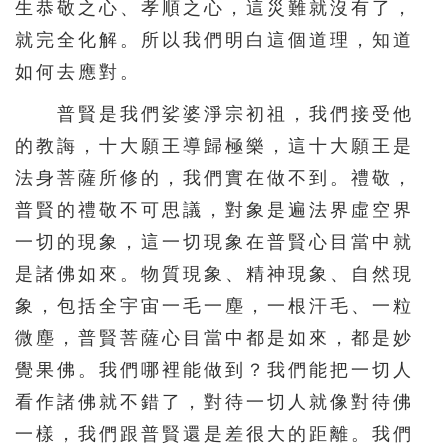
生恭敬之心、孝順之心，這災難就沒有了，
451
452
453
454
455
就完全化解。所以我們明白這個道理，知道
456
457
458
459
460
如何去應對。
461
462
463
464
465
普賢是我們娑婆淨宗初祖，我們接受他
466
467
468
469
470
的教誨，十大願王導歸極樂，這十大願王是
471
472
473
474
475
法身菩薩所修的，我們實在做不到。禮敬，
普賢的禮敬不可思議，對象是遍法界虛空界
476
477
478
479
480
一切的現象，這一切現象在普賢心目當中就
481
482
483
484
485
是諸佛如來。物質現象、精神現象、自然現
486
487
488
489
490
象，包括全宇宙一毛一塵，一根汗毛、一粒
491
492
493
494
495
微塵，普賢菩薩心目當中都是如來，都是妙
496
497
498
499
500
覺果佛。我們哪裡能做到？我們能把一切人
看作諸佛就不錯了，對待一切人就像對待佛
501
502
503
504
505
一樣，我們跟普賢還是差很大的距離。我們
506
507
508
509
510