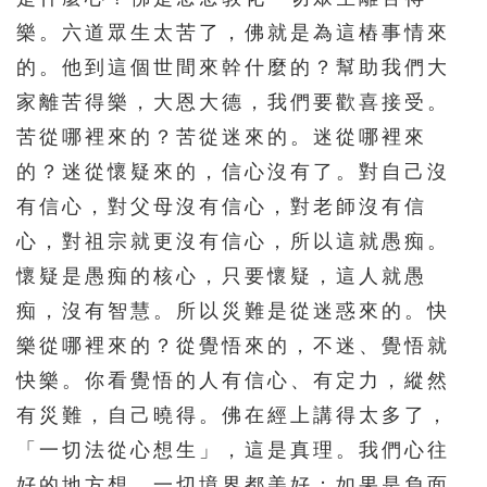
樂。六道眾生太苦了，佛就是為這樁事情來
276
277
278
279
280
的。他到這個世間來幹什麼的？幫助我們大
281
282
283
284
285
家離苦得樂，大恩大德，我們要歡喜接受。
286
287
288
289
290
苦從哪裡來的？苦從迷來的。迷從哪裡來
291
292
293
294
295
的？迷從懷疑來的，信心沒有了。對自己沒
296
297
298
299
300
有信心，對父母沒有信心，對老師沒有信
心，對祖宗就更沒有信心，所以這就愚痴。
301
302
303
304
305
懷疑是愚痴的核心，只要懷疑，這人就愚
306
307
308
309
310
痴，沒有智慧。所以災難是從迷惑來的。快
311
312
313
314
315
樂從哪裡來的？從覺悟來的，不迷、覺悟就
316
317
318
319
320
快樂。你看覺悟的人有信心、有定力，縱然
321
322
323
324
325
有災難，自己曉得。佛在經上講得太多了，
「一切法從心想生」，這是真理。我們心往
326
327
328
329
330
好的地方想，一切境界都美好；如果是負面