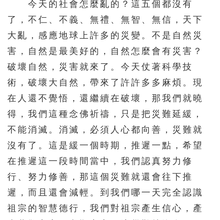
今天的社會怎麼亂的？這五個都沒有
391
392
393
394
395
了，不仁、不義、無禮、無智、無信，天下
396
397
398
399
400
大亂，感應地球上許多的災變。不是自然災
401
402
403
404
405
害，自然是最美好的，自然怎麼會有災害？
406
407
408
409
410
破壞自然，災害就來了。今天仗著科學技
411
412
413
414
415
術，破壞大自然，帶來了許許多多麻煩。現
在人還不覺悟，還繼續在破壞，那我們就曉
416
417
418
419
420
得，我們這種念佛祈禱，只是把災難延緩，
421
422
423
424
425
不能消滅。消滅，必須人心都向善，災難就
426
427
428
429
430
沒有了。這是緩一個時期，推遲一點，希望
431
432
433
434
435
在推遲這一段時間當中，我們認真努力修
436
437
438
439
440
行、努力修善，那這個災難就還會往下推
遲，而且還會減輕。到我們哪一天完全認識
441
442
443
444
445
祖宗的智慧德行，我們對祖宗產生信心，產
446
447
448
449
450