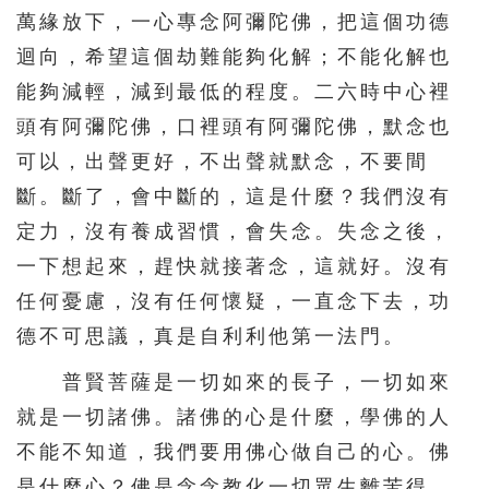
萬緣放下，一心專念阿彌陀佛，把這個功德
216
217
218
219
220
迴向，希望這個劫難能夠化解；不能化解也
221
222
223
224
225
能夠減輕，減到最低的程度。二六時中心裡
226
227
228
229
230
頭有阿彌陀佛，口裡頭有阿彌陀佛，默念也
231
232
233
234
235
可以，出聲更好，不出聲就默念，不要間
斷。斷了，會中斷的，這是什麼？我們沒有
236
237
238
239
240
定力，沒有養成習慣，會失念。失念之後，
241
242
243
244
245
一下想起來，趕快就接著念，這就好。沒有
246
247
248
249
250
任何憂慮，沒有任何懷疑，一直念下去，功
251
252
253
254
255
德不可思議，真是自利利他第一法門。
256
257
258
259
260
普賢菩薩是一切如來的長子，一切如來
261
262
263
264
265
就是一切諸佛。諸佛的心是什麼，學佛的人
266
267
268
269
270
不能不知道，我們要用佛心做自己的心。佛
是什麼心？佛是念念教化一切眾生離苦得
271
272
273
274
275