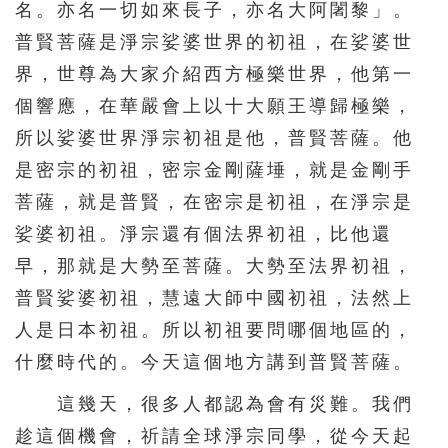
名。亦名一切如來長子，亦名大阿闍黎」。
156
157
158
159
160
普賢菩薩是淨宗娑婆世界的初祖，在娑婆世
161
162
163
164
165
界，世尊為大家介紹西方極樂世界，他第一
166
167
168
169
170
個響應，在華嚴會上以十大願王導歸極樂，
171
172
173
174
175
所以娑婆世界淨宗初祖是他，普賢菩薩。他
是密宗的初祖，密宗金剛薩埵，就是金剛手
176
177
178
179
180
菩薩，就是普賢，在密宗是初祖，在淨宗是
181
182
183
184
185
娑婆初祖。淨宗還有個法界初祖，比他還
186
187
188
189
190
早，那就是大勢至菩薩。大勢至法界初祖，
191
192
193
194
195
普賢娑婆初祖，慧遠大師中國初祖，法然上
196
197
198
199
200
人是日本初祖。所以初祖要問哪個地區的，
什麼時代的。今天這個地方講到普賢菩薩。
201
202
203
204
205
206
207
208
209
210
這幾天，很多人都認為會有災難。我們
趁這個機會，祈請全球淨宗同學，從今天起
211
212
213
214
215