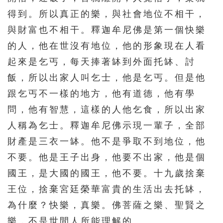
626
627
628
629
630
得到。所以真正的樂，與社會地位不相干，
631
632
633
634
635
與財富也不相干。釋迦牟尼佛是第一個快樂
636
637
638
639
640
的人，他在世沒有地位，他的形象現在人看
641
642
643
644
起來是乞丐，每天捧著缽到外面托缽、討
飯，所以出家人叫乞士，他是乞丐。但是他
跟乞丐不一樣的地方，他有道德，他有學
問，他有智慧，這樣的人他乞食，所以出家
人稱為乞士。釋迦牟尼佛示現一輩子，全部
財產是三衣一缽。他不是爭取不到地位，他
不要。他是王子出身，他要不出家，他是個
國王，是大國的國王，他不要。十九歲捨棄
王位，捨棄宮廷榮華富貴的生活出去托缽，
為什麼？快樂，真樂。佛菩薩之樂、聖賢之
樂，不是世間人所能理解的。