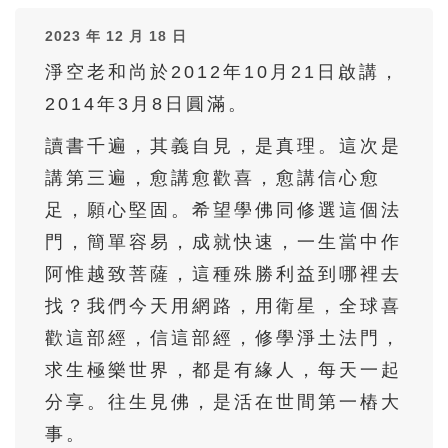
36
37
38
39
40
2023 年 12 月 18 日
41
42
43
44
45
淨空老和尚於2012年10月21日啟講，
46
47
48
49
50
2014年3月8日圓滿。
51
52
53
54
55
讀書千遍，其義自見，是真理。這次是
56
57
58
59
60
講第三遍，愈講愈歡喜，愈講信心愈
61
62
63
64
65
足，願心堅固。希望學佛同修選這個法
66
67
68
69
70
門，簡單容易，成就快速，一生當中作
71
72
73
74
75
阿惟越致菩薩，這種殊勝利益到哪裡去
找？我們今天用網路，用衛星，全球喜
76
77
78
79
80
歡這部經，信這部經，修學淨土法門，
81
82
83
84
85
求生極樂世界，都是有緣人，每天一起
86
87
88
89
90
分享。往生見佛，是活在世間第一樁大
91
92
93
94
95
事。