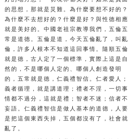
331
332
333
334
335
的思想，那就是災難。為什麼要想不好的？
336
337
338
339
340
為什麼不去想好的？什麼是好？與性德相應
341
342
343
344
345
就是美好的。中國老祖宗教導我們，五倫五
346
347
348
349
350
常是道德。五倫是道，今天五倫亂了，叫亂
倫，許多人根本不知道這回事情。隨順五倫
351
352
353
354
355
就是德，古人定了一個標準，實際上這是自
356
357
358
359
360
然的，不是哪個人定的、哪個人創造發明
361
362
363
364
365
的，五常就是德，仁義禮智信。仁者愛人；
366
367
368
369
370
義者循理，就是講道理；禮者不淫，一切事
371
372
373
374
375
情都不過分，這就是禮；智者不迷；信者不
376
377
378
379
380
妄語。仁義禮智信是做人基本的道德，人要
是把這個東西失掉，五個都沒有了，社會就
381
382
383
384
385
亂了。
386
387
388
389
390