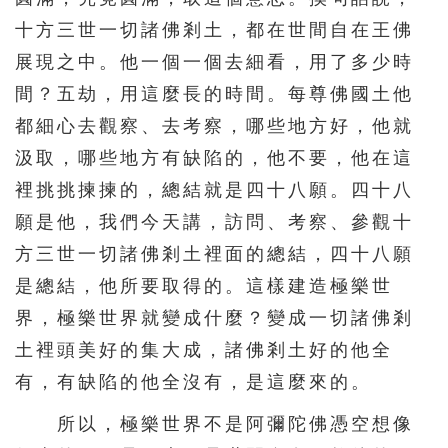
十方三世一切諸佛剎土，都在世間自在王佛
276
277
278
279
280
展現之中。他一個一個去細看，用了多少時
281
282
283
284
285
間？五劫，用這麼長的時間。每尊佛國土他
286
287
288
289
290
都細心去觀察、去考察，哪些地方好，他就
291
292
293
294
295
汲取，哪些地方有缺陷的，他不要，他在這
296
297
298
299
300
裡挑挑揀揀的，總結就是四十八願。四十八
願是他，我們今天講，訪問、考察、參觀十
301
302
303
304
305
方三世一切諸佛剎土裡面的總結，四十八願
306
307
308
309
310
是總結，他所要取得的。這樣建造極樂世
311
312
313
314
315
界，極樂世界就變成什麼？變成一切諸佛剎
316
317
318
319
320
土裡頭美好的集大成，諸佛剎土好的他全
321
322
323
324
325
有，有缺陷的他全沒有，是這麼來的。
326
327
328
329
330
所以，極樂世界不是阿彌陀佛憑空想像