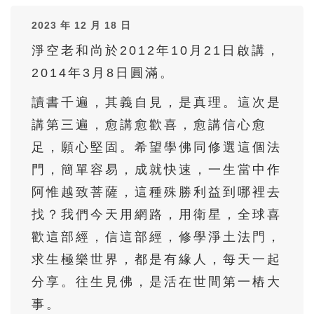
36
37
38
39
40
2023 年 12 月 18 日
41
42
43
44
45
淨空老和尚於2012年10月21日啟講，
46
47
48
49
50
2014年3月8日圓滿。
51
52
53
54
55
讀書千遍，其義自見，是真理。這次是
56
57
58
59
60
講第三遍，愈講愈歡喜，愈講信心愈
61
62
63
64
65
足，願心堅固。希望學佛同修選這個法
66
67
68
69
70
門，簡單容易，成就快速，一生當中作
71
72
73
74
75
阿惟越致菩薩，這種殊勝利益到哪裡去
找？我們今天用網路，用衛星，全球喜
76
77
78
79
80
歡這部經，信這部經，修學淨土法門，
81
82
83
84
85
求生極樂世界，都是有緣人，每天一起
86
87
88
89
90
分享。往生見佛，是活在世間第一樁大
91
92
93
94
95
事。