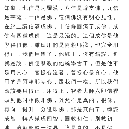
知道，七信是阿羅漢，八信是辟支佛，九信
511
512
513
514
515
是菩薩，十信是佛，這個佛沒有明心見性。
516
517
518
519
520
在經上講信滿成佛，十信修圓滿了成佛，成
521
522
523
524
525
佛有四種成佛，這是最淺的。這個成佛是他
526
527
528
529
530
學得很像，雖然用的是阿賴耶識，他完全用
531
532
533
534
535
得正，我們用錯了，他純正，沒有錯誤。也
就是說，佛怎麼教的他統學會了，但是他不
536
537
538
539
540
是用真心，菩提心沒發，菩提心是真心，他
541
542
543
544
545
用的是阿賴耶妄心，跟我們一樣。所以我們
546
547
548
549
550
應該要用得正，用得正，智者大師六即佛裡
551
552
553
554
555
頭判他叫相似即佛，雖然不是真的，很像。
556
557
558
559
560
再向上提升，分證即佛，那是真的了，轉識
561
562
563
564
565
成智，轉八識成四智，圓教初住，別教初
地，這就超越十法界，這是真的，不是假
566
567
568
569
570