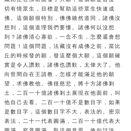
216
217
218
219
220
切有情眾生，目標是幫助這些眾生快速成
佛。這個願很特別，佛佛雖然道同，諸佛沒
221
222
223
224
225
想到，這個道理我們要懂。諸佛何以沒想
226
227
228
229
230
到？諸佛清心寡欲，一念不生，怎麼還會想
231
232
233
234
235
問題！這個問題，法藏沒有成佛之前，當比
236
237
238
239
240
丘的時候發的願，發這麼個大願，這個願確
241
242
243
244
245
實是令人讚歎，諸佛也讚歎，太偉大了。他
向世間自在王請教，怎樣才能滿足他的願
246
247
248
249
250
望，求佛教他。佛很慈悲，將十方諸佛剎
251
252
253
254
255
土，二百一十億諸佛剎土展現在他面前，叫
256
257
258
259
260
他自己去看。二百一十億不是數目字，如果
261
262
263
264
265
是數目字，這個數目字不大，表法的。密宗
266
267
268
269
270
表法，二十一代表圓滿，二百一十億代表大
圓滿，究竟圓滿，取這個意思。換句話說，
271
272
273
274
275