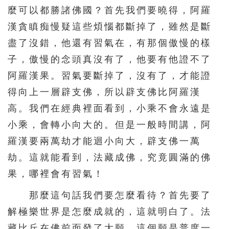
麼可以都勝諸佛國？首先我們要曉得，阿羅
156
157
158
159
160
漢貪瞋痴慢疑這些煩惱都斷掉了，雖然是斷
161
162
163
164
165
盡了沒錯，他還有習氣在，有那個傲慢的樣
166
167
168
169
170
子，傲慢的念頭真沒有了，他要有他證不了
171
172
173
174
175
阿羅漢果。習氣要斷掉了，沒有了，才能證
176
177
178
179
180
得向上一層辟支佛，所以辟支佛比阿羅漢
181
182
183
184
185
高。我們在經典裡面看到，小乘不會永遠是
小乘，會轉小向大的。但是一般時間講，阿
186
187
188
189
190
羅漢要兩萬劫才能迴小向大，辟支佛一萬
191
192
193
194
195
劫。這就能看到，法藏成佛，究竟圓滿的佛
196
197
198
199
200
果，哪裡會有習氣！
201
202
203
204
205
那麼這句話我們要怎麼看待？首先要了
206
207
208
209
210
解極樂世界是怎麼成就的，這就明白了。法
211
212
213
214
215
藏比丘在佛前面發了大願，這個願是普度一