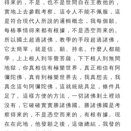
331
332
333
334
335
得來的，不是，也不是世間自在王教他的，
實地上去參觀考察。這令人不能不佩服，這
336
337
338
339
340
是符合現代人所說的邏輯概念，我每個願、
341
342
343
344
345
每樁事情得來都有根據，不是憑空而來的。
346
347
348
349
350
所以國土超過諸佛，教學的手段超過諸佛，
351
352
353
354
355
它太簡單，就是信、願、持名。什麼人都能
356
357
358
359
360
學，上上根人到等覺菩薩，下下根人到無間
地獄，你真相信有極樂世界，真正相信有阿
361
362
363
364
365
彌陀佛，真肯到極樂世界去，我真想去，我
366
367
368
369
370
真念這句阿彌陀佛，這就統統具足，條件具
371
372
373
374
375
足了。這樣方便的方法，一切諸佛剎土裡頭
376
377
378
379
380
沒有，它確確實實勝諸佛國。勝諸佛國是考
381
382
383
384
385
察得來的，不是憑空而來的，有根有據。現
在在此地，他發願之後，這做總結，我發的
386
387
388
389
390