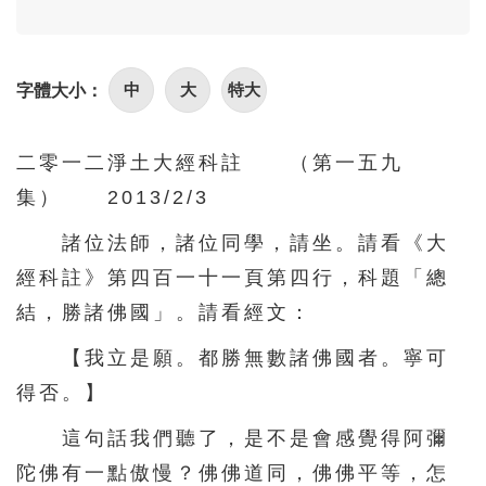
96
97
98
99
100
101
102
103
104
105
中
大
特大
字體大小：
106
107
108
109
110
111
112
113
114
115
二零一二淨土大經科註 （第一五九
116
117
118
119
120
集） 2013/2/3
121
122
123
124
125
諸位法師，諸位同學，請坐。請看《大
126
127
128
129
130
經科註》第四百一十一頁第四行，科題「總
131
132
133
134
135
結，勝諸佛國」。請看經文：
136
137
138
139
140
【我立是願。都勝無數諸佛國者。寧可
141
142
143
144
145
得否。】
146
147
148
149
150
這句話我們聽了，是不是會感覺得阿彌
151
152
153
154
155
陀佛有一點傲慢？佛佛道同，佛佛平等，怎