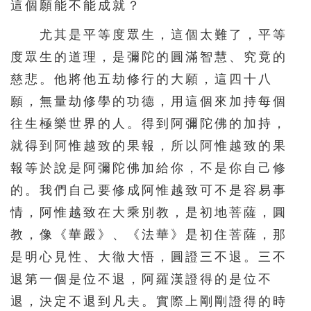
這個願能不能成就？
391
392
393
394
395
尤其是平等度眾生，這個太難了，平等
396
397
398
399
400
度眾生的道理，是彌陀的圓滿智慧、究竟的
401
402
403
404
405
慈悲。他將他五劫修行的大願，這四十八
406
407
408
409
410
願，無量劫修學的功德，用這個來加持每個
411
412
413
414
415
往生極樂世界的人。得到阿彌陀佛的加持，
416
417
418
419
420
就得到阿惟越致的果報，所以阿惟越致的果
報等於說是阿彌陀佛加給你，不是你自己修
421
422
423
424
425
的。我們自己要修成阿惟越致可不是容易事
426
427
428
429
430
情，阿惟越致在大乘別教，是初地菩薩，圓
431
432
433
434
435
教，像《華嚴》、《法華》是初住菩薩，那
436
437
438
439
440
是明心見性、大徹大悟，圓證三不退。三不
441
442
443
444
445
退第一個是位不退，阿羅漢證得的是位不
446
447
448
449
450
退，決定不退到凡夫。實際上剛剛證得的時