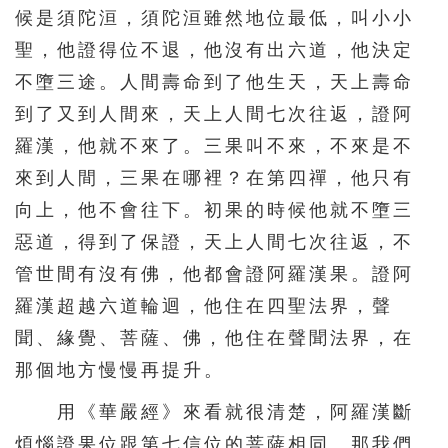
候是須陀洹，須陀洹雖然地位最低，叫小小
451
452
453
454
455
聖，他證得位不退，他沒有出六道，他決定
456
457
458
459
460
不墮三途。人間壽命到了他生天，天上壽命
461
462
463
464
465
到了又到人間來，天上人間七次往返，證阿
466
467
468
469
470
羅漢，他就不來了。三果叫不來，不來是不
471
472
473
474
475
來到人間，三果在哪裡？在第四禪，他只有
向上，他不會往下。初果的時候他就不墮三
476
477
478
479
480
惡道，得到了保證，天上人間七次往返，不
481
482
483
484
485
管世間有沒有佛，他都會證阿羅漢果。證阿
486
487
488
489
490
羅漢超越六道輪迴，他住在四聖法界，聲
491
492
493
494
495
聞、緣覺、菩薩、佛，他住在聲聞法界，在
496
497
498
499
500
那個地方慢慢再提升。
501
502
503
504
505
用《華嚴經》來看就很清楚，阿羅漢斷
506
507
508
509
510
煩惱證果位跟第七信位的菩薩相同。那我們