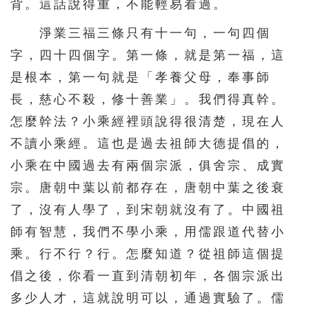
背。這話說得重，不能輕易看過。
626
627
628
629
630
631
632
633
634
635
淨業三福三條只有十一句，一句四個
字，四十四個字。第一條，就是第一福，這
636
637
638
639
640
是根本，第一句就是「孝養父母，奉事師
641
642
643
644
長，慈心不殺，修十善業」。我們得真幹。
怎麼幹法？小乘經裡頭說得很清楚，現在人
不讀小乘經。這也是過去祖師大德提倡的，
小乘在中國過去有兩個宗派，俱舍宗、成實
宗。唐朝中葉以前都存在，唐朝中葉之後衰
了，沒有人學了，到宋朝就沒有了。中國祖
師有智慧，我們不學小乘，用儒跟道代替小
乘。行不行？行。怎麼知道？從祖師這個提
倡之後，你看一直到清朝初年，各個宗派出
多少人才，這就說明可以，通過實驗了。儒