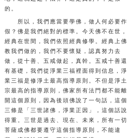
的。
571
572
573
574
575
所以，我們應當要學佛，做人何必要作
576
577
578
579
580
假？佛是我們絕對的標準。今天佛不在世，
581
582
583
584
585
經典在世間，我們依照經典修學。經典上佛
586
587
588
589
590
教我們做的，我們不要懷疑，認真努力去
591
592
593
594
595
做，從十善、五戒做起，真幹。五戒十善還
596
597
598
599
600
有基礎，我們從淨業三福裡面得到信息，淨
業三福是修淨土最高指導原則。不但是淨土
601
602
603
604
605
宗最高的指導原則，佛家所有法門都不能離
606
607
608
609
610
開這個原則，因為後頭佛說了一句話，這個
611
612
613
614
615
三條是「三世諸佛，淨業正因」，這個話說
616
617
618
619
620
得重。三世是過去、現在、未來，所有一切
621
622
623
624
625
菩薩成佛都要遵守這個指導原則，不能違