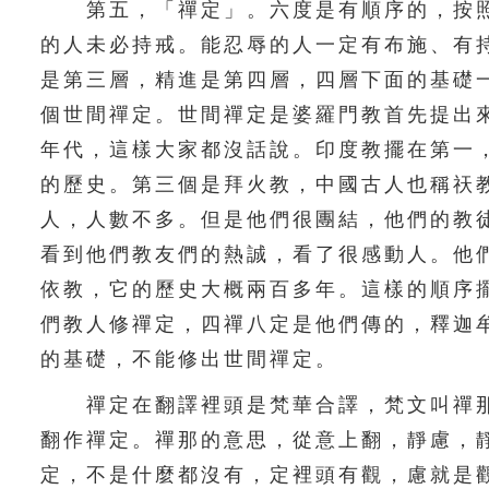
第五，「禪定」。六度是有順序的，按照
的人未必持戒。能忍辱的人一定有布施、有
是第三層，精進是第四層，四層下面的基礎
個世間禪定。世間禪定是婆羅門教首先提出
年代，這樣大家都沒話說。印度教擺在第一
的歷史。第三個是拜火教，中國古人也稱祆
人，人數不多。但是他們很團結，他們的教
看到他們教友們的熱誠，看了很感動人。他
依教，它的歷史大概兩百多年。這樣的順序
們教人修禪定，四禪八定是他們傳的，釋迦
的基礎，不能修出世間禪定。
禪定在翻譯裡頭是梵華合譯，梵文叫禪那
翻作禪定。禪那的意思，從意上翻，靜慮，
定，不是什麼都沒有，定裡頭有觀，慮就是