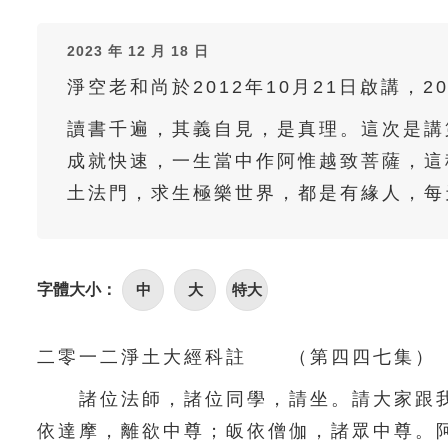
2023 年 12 月 18 日
淨空老和尚於2012年10月21日啟講，2
讀書千遍，其義自見，是真理。這次是講
成就快速，一生當中作阿惟越致菩薩，這
土法門，求生極樂世界，都是有緣人，每
字體大小：
中
大
特大
二零一二淨土大經科註 （第四四七集） 20
諸位法師，諸位同學，請坐。請大家跟我
依達摩，離欲中尊；皈依僧伽，諸眾中尊。