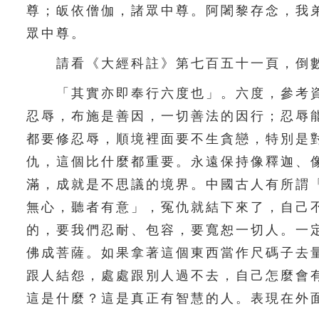
尊；皈依僧伽，諸眾中尊。阿闍黎存念，我
眾中尊。
請看《大經科註》第七百五十一頁，倒數
「其實亦即奉行六度也」。六度，參考資
忍辱，布施是善因，一切善法的因行；忍辱
都要修忍辱，順境裡面要不生貪戀，特別是
仇，這個比什麼都重要。永遠保持像釋迦、
滿，成就是不思議的境界。中國古人有所謂
無心，聽者有意」，冤仇就結下來了，自己
的，要我們忍耐、包容，要寬恕一切人。一
佛成菩薩。如果拿著這個東西當作尺碼子去
跟人結怨，處處跟別人過不去，自己怎麼會
這是什麼？這是真正有智慧的人。表現在外