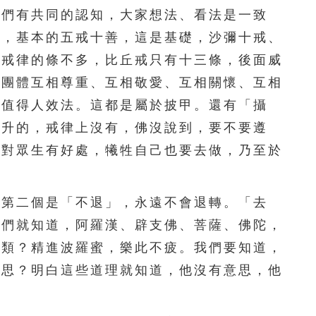
他們有共同的認知，大家想法、看法是一致
251
252
253
254
255
雜，基本的五戒十善，這是基礎，沙彌十戒、
於戒律的條不多，比丘戒只有十三條，後面威
256
257
258
259
260
個團體互相尊重、互相敬愛、互相關懷、互相
261
262
263
264
265
，值得人效法。這都是屬於披甲。還有「攝
提升的，戒律上沒有，佛沒說到，要不要遵
266
267
268
269
270
，對眾生有好處，犧牲自己也要去做，乃至於
271
272
273
274
275
276
277
278
279
280
第二個是「不退」，永遠不會退轉。「去
我們就知道，阿羅漢、辟支佛、菩薩、佛陀，
281
282
283
284
285
種類？精進波羅蜜，樂此不疲。我們要知道，
286
287
288
289
290
意思？明白這些道理就知道，他沒有意思，他
291
292
293
294
295