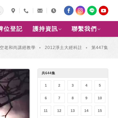
牌位登記
護持資訊
聯繫我們
空老和尚講經教學
2012淨土大經科註
第447集
共644集
1
2
3
4
5
6
7
8
9
10
11
12
13
14
15