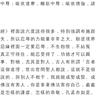
足中尊；皈依達摩，離欲中尊；皈依僧伽，諸
111
112
113
114
115
116
117
118
119
120
經》裡面說六度說得很多，特別強調布施跟
121
122
123
124
125
漏失，所以忍辱的力能量非常之大。順逆境界
126
127
128
129
130
境惡緣裡面一定要忍辱，不生怨恨，不結冤
夠真正守得住，能忍受得了，功德才可以圓
131
132
133
134
135
對事、對物，尤其是對人，古人有所謂「言者
136
137
138
139
140
得這個道理，世出世間聖人都說，這就不是假
人說的，與別人不相干，我就能成聖成賢、成
141
142
143
144
145
；佛沒有害人，你是拿著佛法害你自己，處處
146
147
148
149
150
，是怎樣的謙虛、怎樣的恭敬，孔孟亦如是。
151
152
153
154
155