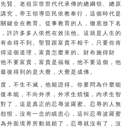
先賢、老祖宗世世代代承傳的總綱領、總原
156
157
158
159
160
、講究，帝王領導臣民依教奉行，這個時代是
161
162
163
164
165
，關鍵全在教育。從事教育的人，徹底放下名
忘，許許多多人依然在效法他。這就是人生的
166
167
168
169
170
沒有命得不到。聖賢跟富貴不相干，只要你肯
171
172
173
174
175
懂得這個道理，富貴怎麼來的。財布施得財
？他不要富貴，富貴是福報，他不要這個，他
176
177
178
179
180
，最後得到的是大覺，大覺是成佛。
181
182
183
184
185
度，不生不滅，他能證得。你要問為什麼能
186
187
188
189
190
恢復本能，不向外求，外求生煩惱，內求生智
就對了，這是真正的忍辱波羅蜜。忍辱的人無
191
192
193
194
195
毫怨恨，沒有一念的瞋恚心，這叫忍辱波羅蜜
196
197
198
199
200
。為外面境界所動就錯了，忍辱就沒有了，沒