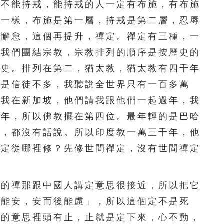
不能持戒，能持戒的人一定有布施，有布施
296
297
298
299
300
樓一樣，布施是第一層，持戒是第二層，忍辱
301
302
303
304
305
有懈怠，這個再提升，禪定。禪定有三種，一
。我們團結宗教，宗教排列的順序是按歷史的
306
307
308
309
310
歷史。排列在第二，猶太教，猶太教有四千年
311
312
313
314
315
但是信徒不多，我聽說全世界只有一百多萬
年我在新加坡，他們請我跟他們一起過年，我
316
317
318
319
320
百年，所以佛教擺在第四位。最年輕的是巴哈
321
322
323
324
325
服，都沒有話說。所以印度教一萬三千年，他
禪定從哪裡修？先修世間禪定，沒有世間禪定
326
327
328
329
330
331
332
333
334
335
的禪那跟中國人講定意思很接近，所以把它
後能安，安而後能慮」，所以這個定不是死
336
337
338
339
340
定的意思裡頭有止，止就是定下來，心不動，