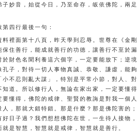
弟子妙音，始從今日，乃至命存，皈依佛陀，兩
第四行最後一句：
料裡面第十八頁，昨天學到忍辱。世尊在《金剛
能保住善行，能成就善行的功德，讓善行不至於
對於財色名聞利養這六個字，一定要能放下；逆
像孔子，對待一切人事物真誠、恭敬、謙虛，能
「小不忍則亂大謀」，特別是平常小節，對人、
不知道。所以修行人，無論在家出家，一定要懂
定要懂得，佛陀的戒律、聖賢的教誨是對我一個
量人，那就大錯特錯。那是什麼？那是佛陀害的
有好日子過？我們想想佛陀在世，一生待人接物
面就是智慧，智慧就是戒律，智慧就是善行。