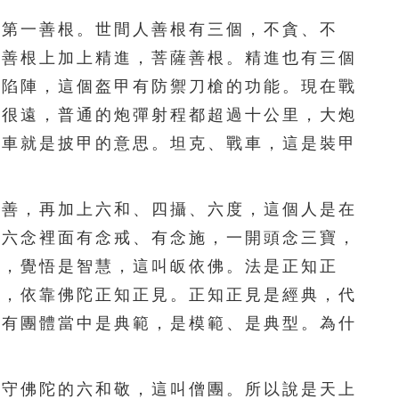
201
202
203
204
205
第一善根。世間人善根有三個，不貪、不
206
207
208
209
210
三善根上加上精進，菩薩善根。精進也有三個
鋒陷陣，這個盔甲有防禦刀槍的功能。現在戰
211
212
213
214
215
離很遠，普通的炮彈射程都超過十公里，大炮
216
217
218
219
220
戰車就是披甲的意思。坦克、戰車，這是裝甲
221
222
223
224
225
善，再加上六和、四攝、六度，這個人是在
226
227
228
229
230
，六念裡面有念戒、有念施，一開頭念三寶，
231
232
233
234
235
悟，覺悟是智慧，這叫皈依佛。法是正知正
來，依靠佛陀正知正見。正知正見是經典，代
236
237
238
239
240
所有團體當中是典範，是模範、是典型。為什
241
242
243
244
245
守佛陀的六和敬，這叫僧團。所以說是天上
246
247
248
249
250