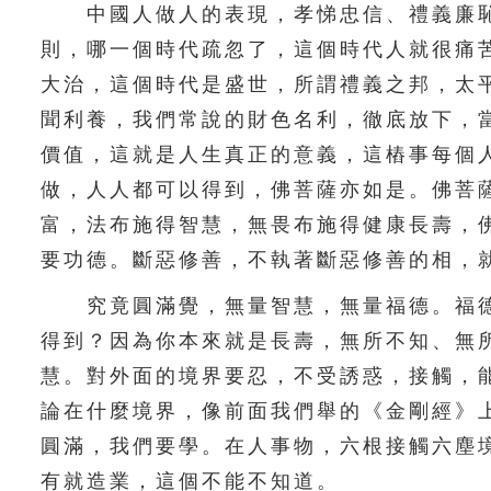
中國人做人的表現，孝悌忠信、禮義廉恥
則，哪一個時代疏忽了，這個時代人就很痛
大治，這個時代是盛世，所謂禮義之邦，太
聞利養，我們常說的財色名利，徹底放下，
價值，這就是人生真正的意義，這樁事每個
做，人人都可以得到，佛菩薩亦如是。佛菩
富，法布施得智慧，無畏布施得健康長壽，
要功德。斷惡修善，不執著斷惡修善的相，
究竟圓滿覺，無量智慧，無量福德。福德
得到？因為你本來就是長壽，無所不知、無
慧。對外面的境界要忍，不受誘惑，接觸，
論在什麼境界，像前面我們舉的《金剛經》
圓滿，我們要學。在人事物，六根接觸六塵
有就造業，這個不能不知道。