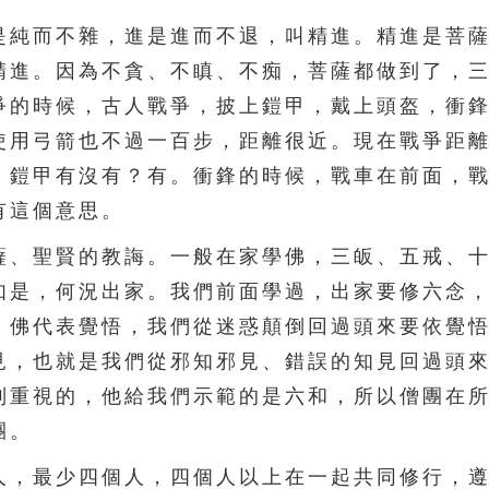
純而不雜，進是進而不退，叫精進。精進是菩薩
精進。因為不貪、不瞋、不痴，菩薩都做到了，
爭的時候，古人戰爭，披上鎧甲，戴上頭盔，衝
使用弓箭也不過一百步，距離很近。現在戰爭距
。鎧甲有沒有？有。衝鋒的時候，戰車在前面，
有這個意思。
、聖賢的教誨。一般在家學佛，三皈、五戒、十
如是，何況出家。我們前面學過，出家要修六念
。佛代表覺悟，我們從迷惑顛倒回過頭來要依覺
見，也就是我們從邪知邪見、錯誤的知見回過頭
別重視的，他給我們示範的是六和，所以僧團在
團。
，最少四個人，四個人以上在一起共同修行，遵