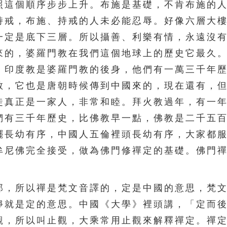
這個順序步步上升。布施是基礎，不肯布施的人
持戒，布施、持戒的人未必能忍辱。好像六層大
一定是底下三層。所以攝善、利樂有情，永遠沒
來的，婆羅門教在我們這個地球上的歷史它最久
，印度教是婆羅門教的後身，他們有一萬三千年
教，它也是唐朝時候傳到中國來的，現在還有，
徒真正是一家人，非常和睦。拜火教過年，有一
們有三千年歷史，比佛教早一點，佛教是二千五
擺長幼有序，中國人五倫裡頭長幼有序，大家都
牟尼佛完全接受，做為佛門修禪定的基礎。佛門
，所以禪是梵文音譯的，定是中國的意思，梵文
靜就是定的意思。中國《大學》裡頭講，「定而
觀，所以叫止觀，大乘常用止觀來解釋禪定。禪