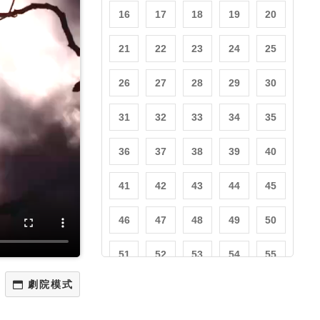
16
17
18
19
20
21
22
23
24
25
26
27
28
29
30
31
32
33
34
35
36
37
38
39
40
41
42
43
44
45
46
47
48
49
50
51
52
53
54
55
56
57
58
59
60