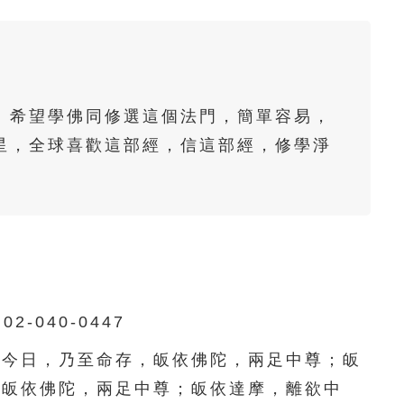
61
62
63
64
65
66
67
68
69
70
71
72
73
74
75
。希望學佛同修選這個法門，簡單容易，
76
77
78
79
80
星，全球喜歡這部經，信這部經，修學淨
。
81
82
83
84
85
86
87
88
89
90
91
92
93
94
95
96
97
98
99
100
040-0447
101
102
103
104
105
今日，乃至命存，皈依佛陀，兩足中尊；皈
，皈依佛陀，兩足中尊；皈依達摩，離欲中
106
107
108
109
110