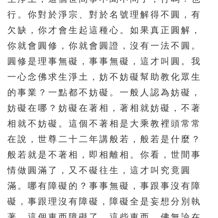
行。你對於淨宗、對於名號理解得不圓，有
276
277
278
279
280
欠缺，你才會生起這種心。如果真正圓解，
281
282
283
284
285
你就會圓修，你就會圓證，沒有一法不圓。
286
287
288
289
290
圓修是理事無礙，事事無礙，這才叫圓。我
291
292
293
294
295
一心念佛求生淨土，妨不妨礙幫助教化眾生
296
297
298
299
300
的事業？一點都不妨礙。一般人認為妨礙，
妨礙在哪？妨礙在著相，著相就妨礙，不著
301
302
303
304
305
相就不妨礙。這個不著相是大乘教裡頭常常
306
307
308
309
310
在說，世尊二十二年講般若，般若是什麼？
311
312
313
314
315
般若就是不著相，即相離相。你看，世間事
316
317
318
319
320
情做圓滿了，又不礙往生，這才叫究竟圓
321
322
323
324
325
滿。哪有障礙的？事事無礙，事跟事沒有障
礙，事跟理沒有障礙，障礙全是妄想分別執
326
327
328
329
330
著，這個東西障礙了。這些東西，佛無論在