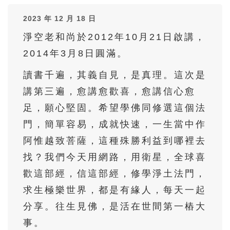
36
37
38
39
40
2023 年 12 月 18 日
41
42
43
44
45
淨空老和尚於2012年10月21日啟講，
46
47
48
49
50
2014年3月8日圓滿。
51
52
53
54
55
讀書千遍，其義自見，是真理。這次是
56
57
58
59
60
講第三遍，愈講愈歡喜，愈講信心愈
61
62
63
64
65
足，願心堅固。希望學佛同修選這個法
66
67
68
69
70
門，簡單容易，成就快速，一生當中作
71
72
73
74
75
阿惟越致菩薩，這種殊勝利益到哪裡去
找？我們今天用網路，用衛星，全球喜
76
77
78
79
80
歡這部經，信這部經，修學淨土法門，
81
82
83
84
85
求生極樂世界，都是有緣人，每天一起
86
87
88
89
90
分享。往生見佛，是活在世間第一樁大
91
92
93
94
95
事。