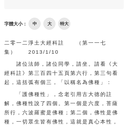
96
97
98
99
100
101
102
103
104
105
中
大
特大
字體大小：
106
107
108
109
110
111
112
113
114
115
二零一二淨土大經科註 （第一一七
116
117
118
119
120
集） 2013/1/10
121
122
123
124
125
諸位法師，諸位同學，請坐。請看《大
126
127
128
129
130
經科註》第三百四十五頁第六行，第三句看
131
132
133
134
135
起，這括弧有個三，「以稱名為佛種」：
136
137
138
139
140
「護佛種性」，念老引用古大德的註
141
142
143
144
145
解，佛種性說了四個。第一個是六度，菩薩
146
147
148
149
150
所行，六波羅蜜是佛種；第二個，佛性是佛
種，一切眾生皆有佛性，這就是真心本性，
151
152
153
154
155