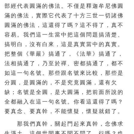
部經代表圓滿的佛法。不僅是釋迦牟尼佛圓
216
217
218
219
220
滿的佛法，實際它代表了十方三世一切諸佛
221
222
223
224
225
圓滿的佛法，這還得了嗎？這不得了，真不
226
227
228
229
230
容易。我們這一生當中把這個問題搞清楚、
231
232
233
234
235
搞明白，沒有白來，這是真實當中的真實。
把整個《華嚴》搞通了，《法華》搞通了，
236
237
238
239
240
法相搞通了，乃至於禪、密都搞通了，都不
241
242
243
244
245
如這一句名號。那些跟名號來比較，那些是
246
247
248
249
250
分圓，是圓滿的，不是究竟圓滿，還有欠
251
252
253
254
255
缺；名號是全圓，是大圓滿，把前面所說的
256
257
258
259
260
全都融入在這一句名號。你看這還得了嗎？
261
262
263
264
265
要真念、要真幹，不能懷疑，懷疑就錯了。
266
267
268
269
270
那我們真幹，關起門起來真幹，念佛求
生淨土，這個世間事不聞不問了，行嗎？也
271
272
273
274
275