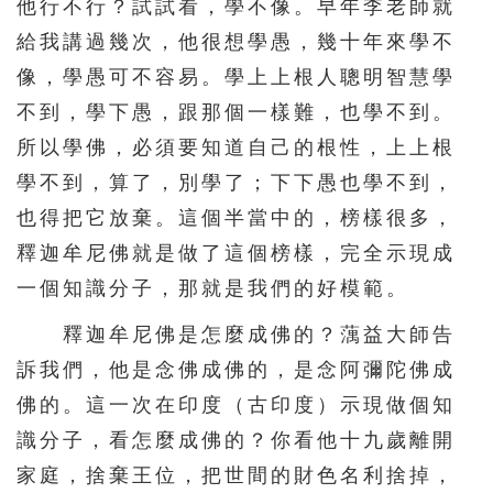
他行不行？試試看，學不像。早年李老師就
給我講過幾次，他很想學愚，幾十年來學不
571
572
573
574
575
像，學愚可不容易。學上上根人聰明智慧學
576
577
578
579
580
不到，學下愚，跟那個一樣難，也學不到。
581
582
583
584
585
所以學佛，必須要知道自己的根性，上上根
586
587
588
589
590
學不到，算了，別學了；下下愚也學不到，
591
592
593
594
595
也得把它放棄。這個半當中的，榜樣很多，
596
597
598
599
600
釋迦牟尼佛就是做了這個榜樣，完全示現成
一個知識分子，那就是我們的好模範。
601
602
603
604
605
釋迦牟尼佛是怎麼成佛的？蕅益大師告
606
607
608
609
610
訴我們，他是念佛成佛的，是念阿彌陀佛成
611
612
613
614
615
佛的。這一次在印度（古印度）示現做個知
616
617
618
619
620
識分子，看怎麼成佛的？你看他十九歲離開
621
622
623
624
625
家庭，捨棄王位，把世間的財色名利捨掉，