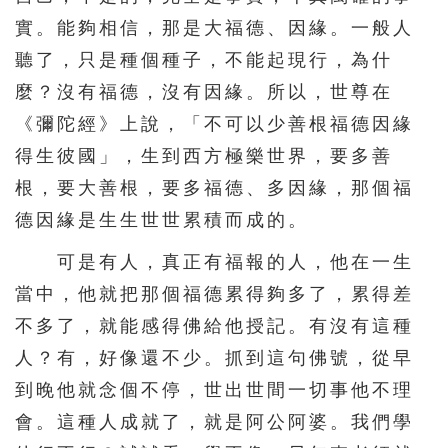
實。能夠相信，那是大福德、因緣。一般人
511
512
513
514
515
聽了，只是種個種子，不能起現行，為什
516
517
518
519
520
麼？沒有福德，沒有因緣。所以，世尊在
521
522
523
524
525
《彌陀經》上說，「不可以少善根福德因緣
526
527
528
529
530
得生彼國」，生到西方極樂世界，要多善
531
532
533
534
535
根，要大善根，要多福德、多因緣，那個福
德因緣是生生世世累積而成的。
536
537
538
539
540
541
542
543
544
545
可是有人，真正有福報的人，他在一生
當中，他就把那個福德累得夠多了，累得差
546
547
548
549
550
不多了，就能感得佛給他授記。有沒有這種
551
552
553
554
555
人？有，好像還不少。抓到這句佛號，從早
556
557
558
559
560
到晚他就念個不停，世出世間一切事他不理
561
562
563
564
565
會。這種人成就了，就是阿公阿婆。我們學
566
567
568
569
570