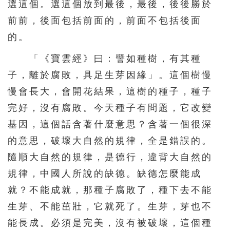
選這個。選這個放到最後，最後，後後勝於
391
392
393
394
395
前前，後面包括前面的，前面不包括後面
396
397
398
399
400
的。
401
402
403
404
405
「《寶雲經》曰：譬如種樹，有其種
406
407
408
409
410
子，離於腐敗，具足生芽因緣」。這個樹慢
411
412
413
414
415
慢會長大，會開花結果，這樹的種子，種子
416
417
418
419
420
完好，沒有腐敗。今天種子有問題，它改變
基因，這個話含著什麼意思？含著一個很深
421
422
423
424
425
的意思，破壞大自然的規律，全是錯誤的。
426
427
428
429
430
隨順大自然的規律，是德行，違背大自然的
431
432
433
434
435
規律，中國人所說的缺德。缺德怎麼能成
436
437
438
439
440
就？不能成就，那種子腐敗了，種下去不能
441
442
443
444
445
生芽、不能茁壯，它就死了。生芽，芽也不
446
447
448
449
450
能長成。必須是完美，沒有被破壞，這個種