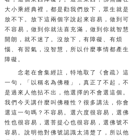
331
332
333
334
335
大小乘經典裡，都是勸我們放下，眾生就是
336
337
338
339
340
放不下。放下這兩個字說起來容易，做到可
341
342
343
344
345
不容易，做到你就法喜充滿，做到你就智慧
346
347
348
349
350
開朗，就不迷了。沒放下，有障礙、有煩
惱、有習氣，沒智慧，所以什麼事情都產生
351
352
353
354
355
障礙。
356
357
358
359
360
念老在會集經註，特地取了《會疏》這
361
362
363
364
365
一句，「以稱名為佛種」，真正了不起，不
366
367
368
369
370
是過來人他拈不出，他選擇的不會選這個。
371
372
373
374
375
我們今天講什麼叫佛種性？很多講法，你會
376
377
378
379
380
選這一句嗎？不容易。選六度很容易，選佛
381
382
383
384
385
性也很容易，選菩提心也很容易，選佛號不
容易。說明他對佛號認識太清楚了，所以他
386
387
388
389
390