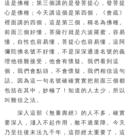
這是佛種；第三個講的是發菩提心，發菩提
156
157
158
159
160
心是佛種；今天講這個是第四個，《會疏》
161
162
163
164
165
裡面講的四個，這是第三個，稱名為佛種。
166
167
168
169
170
前面三個好懂，菩薩行就是六波羅蜜，容易
171
172
173
174
175
懂，自性也容易懂，菩提心也容易懂，這阿
彌陀佛名號不好懂，不是深深通達名號的義
176
177
178
179
180
理他很難接受，他會有懷疑。我們看到這
181
182
183
184
185
個，我們會點頭，不會懷疑，我們相信這句
186
187
188
189
190
話。因為這一句名號確確實實把前面三個都
191
192
193
194
195
包括在其中，妙極了！知道的人太少，所以
196
197
198
199
200
叫難信之法。
201
202
203
204
205
深入這部《無量壽經》的人不多，確實
206
207
208
209
210
要深入，淺入不起作用，敵不過業障。今天
乃至往後末法九千年，這部經太重要了，這
211
212
213
214
215