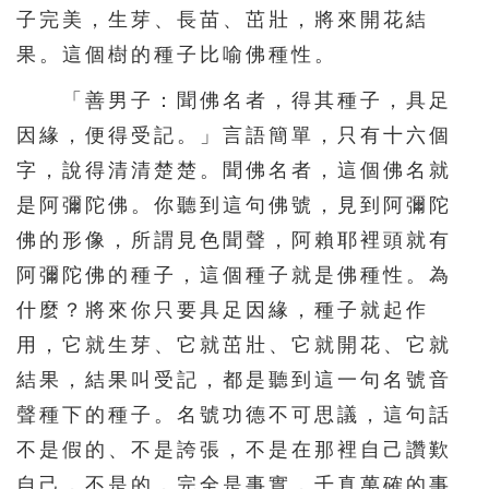
子完美，生芽、長苗、茁壯，將來開花結
451
452
453
454
455
果。這個樹的種子比喻佛種性。
456
457
458
459
460
「善男子：聞佛名者，得其種子，具足
461
462
463
464
465
因緣，便得受記。」言語簡單，只有十六個
466
467
468
469
470
字，說得清清楚楚。聞佛名者，這個佛名就
471
472
473
474
475
是阿彌陀佛。你聽到這句佛號，見到阿彌陀
476
477
478
479
480
佛的形像，所謂見色聞聲，阿賴耶裡頭就有
481
482
483
484
485
阿彌陀佛的種子，這個種子就是佛種性。為
什麼？將來你只要具足因緣，種子就起作
486
487
488
489
490
用，它就生芽、它就茁壯、它就開花、它就
491
492
493
494
495
結果，結果叫受記，都是聽到這一句名號音
496
497
498
499
500
聲種下的種子。名號功德不可思議，這句話
501
502
503
504
505
不是假的、不是誇張，不是在那裡自己讚歎
506
507
508
509
510
自己，不是的，完全是事實，千真萬確的事