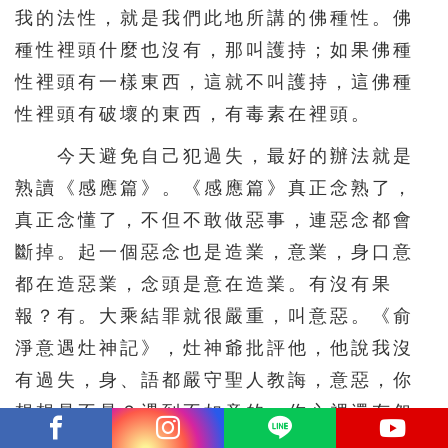
我的法性，就是我們此地所講的佛種性。佛
種性裡頭什麼也沒有，那叫護持；如果佛種
性裡頭有一樣東西，這就不叫護持，這佛種
性裡頭有破壞的東西，有毒素在裡頭。
今天避免自己犯過失，最好的辦法就是
熟讀《感應篇》。《感應篇》真正念熟了，
真正念懂了，不但不敢做惡事，連惡念都會
斷掉。起一個惡念也是造業，意業，身口意
都在造惡業，念頭是意在造業。有沒有果
報？有。大乘結罪就很嚴重，叫意惡。《俞
淨意遇灶神記》，灶神爺批評他，他說我沒
有過失，身、語都嚴守聖人教誨，意惡，你
想想是不是？遇到不如意的，你心裡還有怨
恨，雖然口頭上不貪，看到有錢人你還是羨