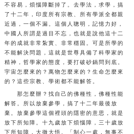
626
627
628
629
630
不容易，煩惱障斷掉了。去學法，求學，搞
631
632
633
634
635
了十二年，印度所有宗教、所有學派全都親
近過，一個不漏。這個人聰明，記憶力好，
636
637
638
639
640
中國人所謂是過目不忘，也就是說他這十二
641
642
643
644
年的成就非常紮實、非常穩固。可是所學的
不能解決問題，這就是世尊具備了科學家的
精神，哲學家的態度，要打破砂鍋問到底。
宇宙怎麼來的？萬物怎麼來的？生命怎麼來
的？這些宗教、學術都不能解答。
那怎麼辦？找自己的佛種性，佛種性能
解答。所以放棄參學，搞了十二年最後放
棄。放棄參學這個裡頭的隱密的意思，就是
放下所知障。十九歲放下煩惱障，三十歲放
下所知障，大徹大悟。「制心一處，無事不