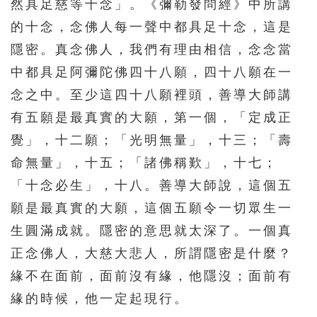
然具足慈等十念」。《彌勒發問經》中所講
626
627
628
629
630
的十念，念佛人每一聲中都具足十念，這是
631
632
633
634
635
隱密。真念佛人，我們有理由相信，念念當
636
637
638
639
640
中都具足阿彌陀佛四十八願，四十八願在一
641
642
643
644
念之中。至少這四十八願裡頭，善導大師講
有五願是最真實的大願，第一個，「定成正
覺」，十二願；「光明無量」，十三；「壽
命無量」，十五；「諸佛稱歎」，十七；
「十念必生」，十八。善導大師說，這個五
願是最真實的大願，這個五願令一切眾生一
生圓滿成就。隱密的意思就太深了。一個真
正念佛人，大慈大悲人，所謂隱密是什麼？
緣不在面前，面前沒有緣，他隱沒；面前有
緣的時候，他一定起現行。