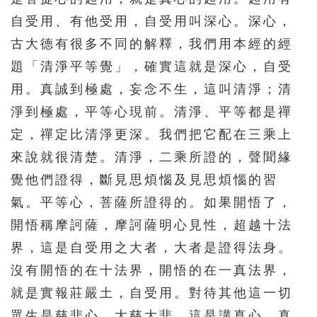
自受用、有他受用，自受用叫深心。深心，
276
277
278
279
280
古大德有很多不同的解釋，我們用本經的經
281
282
283
284
285
題「清淨平等覺」，確實這就是深心，自受
286
287
288
289
290
用。真誠到極處，妄念不生，這叫清淨；清
291
292
293
294
295
淨到極處，平等心現前。清淨、平等都是禪
296
297
298
299
300
定，禪定比清淨更深。我們把它配在三乘上
來說就很清楚。清淨，二乘所證的，聲聞緣
301
302
303
304
305
覺他們證得，斷見思煩惱及見思煩惱的習
306
307
308
309
310
氣。平等心，菩薩所證得的。如果開悟了，
311
312
313
314
315
開悟稱摩訶薩，摩訶薩明心見性，超越十法
316
317
318
319
320
界，這是自受用之大者，大者是證得法身。
321
322
323
324
325
沒有開悟的在十法界，開悟的在一真法界，
就是實報莊嚴土，自受用。對待其他這一切
326
327
328
329
330
眾生是慈悲心，大慈大悲。這是講真心。真