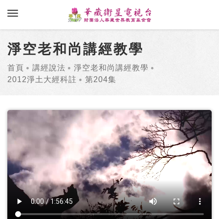
toggle navigation
淨空老和尚講經教學
首頁
講經說法
淨空老和尚講經教學
2012淨土大經科註
第204集