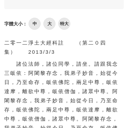
96
97
98
99
100
101
102
103
104
105
中
大
特大
字體大小：
106
107
108
109
110
111
112
113
114
115
二零一二淨土大經科註 （第二０四
116
117
118
119
120
集） 2013/3/3
121
122
123
124
125
諸位法師，諸位同學，請坐。請跟我念
126
127
128
129
130
三皈依：阿闍黎存念，我弟子妙音，始從今
131
132
133
134
135
日，乃至命存，皈依佛陀，兩足中尊，皈依
136
137
138
139
140
達摩，離欲中尊，皈依僧伽，諸眾中尊。阿
闍黎存念，我弟子妙音，始從今日，乃至命
141
142
143
144
145
存，皈依佛陀，兩足中尊，皈依達摩，離欲
146
147
148
149
150
中尊，皈依僧伽，諸眾中尊。阿闍黎存念，
151
152
153
154
155