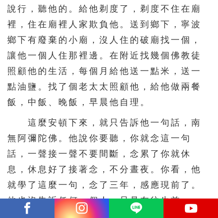
說行，聽他的。給他剃度了，剃度不住在廟
裡，住在廟裡人家欺負他。送到鄉下，寧波
鄉下有廢棄的小廟，沒人住的破廟找一個，
讓他一個人住那裡邊。在附近找幾個佛教徒
照顧他的生活，每個月給他送一點米，送一
點油鹽。找了個老太太照顧他，給他做兩餐
飯，中飯、晚飯，早晨他自理。
這麼安頓下來，就只告訴他一句話，南
無阿彌陀佛。他說你要聽，你就念這一句
話，一聲接一聲不要間斷，念累了你就休
息，休息好了接著念，不分晝夜。你看，他
就學了這麼一句，念了三年，感應現前了。
他也沒告訴任何一個人，只是在往生前一
天，離開這個小廟進城去了，看看朋友。大