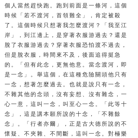
個人當然趕快跑。跑到前面是一條河，這個
451
452
453
454
455
時候「若不渡河，首領難全」，肯定被殺
456
457
458
459
460
了。這個時候只想著我怎麼渡河？「我至江
461
462
463
464
465
岸」，到江邊上，是穿著衣服游過去？還是
466
467
468
469
470
脫了衣服游過去？穿著衣服恐怕渡不過去，
471
472
473
474
475
但是脫衣服，時間來不及，後面追得挺急
的。「但有此念，更無他意。當念渡河，即
476
477
478
479
480
是一念」。舉這個，在這種危險關頭他只有
481
482
483
484
485
一念，想著怎麼過去。也就是說只有一念，
486
487
488
489
490
不雜其他的念頭，沒有妄想、沒有雜念，一
491
492
493
494
495
心一意，這叫一念，叫至心一念。「此等十
496
497
498
499
500
念」，這是講本願所說的十念，「不雜餘
念」。「行者亦爾」，正是古大德所說的不
501
502
503
504
505
懷疑、不夾雜、不間斷，這叫一念。對極樂
506
507
508
509
510