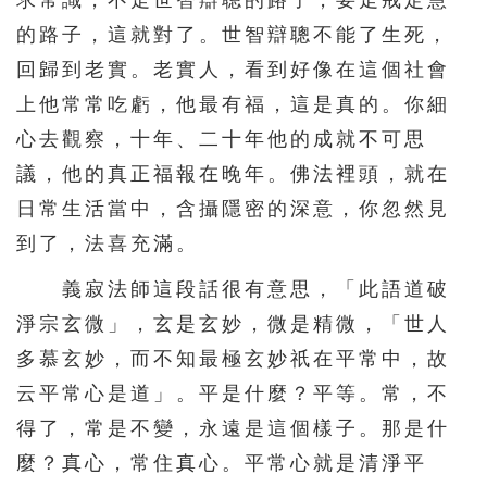
求常識，不走世智辯聰的路子，要走戒定慧
的路子，這就對了。世智辯聰不能了生死，
回歸到老實。老實人，看到好像在這個社會
上他常常吃虧，他最有福，這是真的。你細
心去觀察，十年、二十年他的成就不可思
議，他的真正福報在晚年。佛法裡頭，就在
日常生活當中，含攝隱密的深意，你忽然見
到了，法喜充滿。
義寂法師這段話很有意思，「此語道破
淨宗玄微」，玄是玄妙，微是精微，「世人
多慕玄妙，而不知最極玄妙祇在平常中，故
云平常心是道」。平是什麼？平等。常，不
得了，常是不變，永遠是這個樣子。那是什
麼？真心，常住真心。平常心就是清淨平