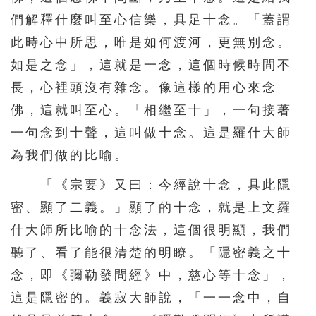
們解釋什麼叫至心信樂，具足十念。「蓋謂
571
572
573
574
575
此時心中所思，唯是如何渡河，更無別念。
576
577
578
579
580
如是之念」，這就是一念，這個時候時間不
581
582
583
584
585
長，心裡頭沒有雜念。像這樣的用心來念
586
587
588
589
590
佛，這就叫至心。「相繼至十」，一句接著
一句念到十聲，這叫做十念。這是羅什大師
591
592
593
594
595
為我們做的比喻。
596
597
598
599
600
「《宗要》又曰：今經說十念，具此隱
601
602
603
604
605
密、顯了二義。」顯了的十念，就是上文羅
606
607
608
609
610
什大師所比喻的十念法，這個很明顯，我們
611
612
613
614
615
聽了、看了能很清楚的明瞭。「隱密義之十
616
617
618
619
620
念，即《彌勒發問經》中，慈心等十念」，
621
622
623
624
625
這是隱密的。義寂大師說，「一一念中，自