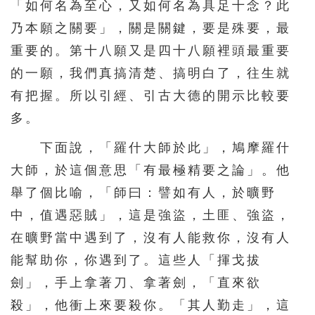
「如何名為至心，又如何名為具足十念？此
391
392
393
394
395
乃本願之關要」，關是關鍵，要是殊要，最
396
397
398
399
400
重要的。第十八願又是四十八願裡頭最重要
401
402
403
404
405
的一願，我們真搞清楚、搞明白了，往生就
406
407
408
409
410
有把握。所以引經、引古大德的開示比較要
411
412
413
414
415
多。
416
417
418
419
420
下面說，「羅什大師於此」，鳩摩羅什
大師，於這個意思「有最極精要之論」。他
421
422
423
424
425
舉了個比喻，「師曰：譬如有人，於曠野
426
427
428
429
430
中，值遇惡賊」，這是強盜，土匪、強盜，
431
432
433
434
435
在曠野當中遇到了，沒有人能救你，沒有人
436
437
438
439
440
能幫助你，你遇到了。這些人「揮戈拔
441
442
443
444
445
劍」，手上拿著刀、拿著劍，「直來欲
446
447
448
449
450
殺」，他衝上來要殺你。「其人勤走」，這