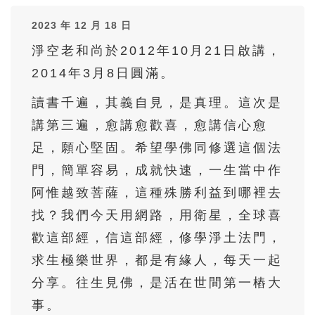
36
37
38
39
40
2023 年 12 月 18 日
41
42
43
44
45
淨空老和尚於2012年10月21日啟講，
46
47
48
49
50
2014年3月8日圓滿。
51
52
53
54
55
讀書千遍，其義自見，是真理。這次是
56
57
58
59
60
講第三遍，愈講愈歡喜，愈講信心愈
61
62
63
64
65
足，願心堅固。希望學佛同修選這個法
66
67
68
69
70
門，簡單容易，成就快速，一生當中作
71
72
73
74
75
阿惟越致菩薩，這種殊勝利益到哪裡去
找？我們今天用網路，用衛星，全球喜
76
77
78
79
80
歡這部經，信這部經，修學淨土法門，
81
82
83
84
85
求生極樂世界，都是有緣人，每天一起
86
87
88
89
90
分享。往生見佛，是活在世間第一樁大
91
92
93
94
95
事。