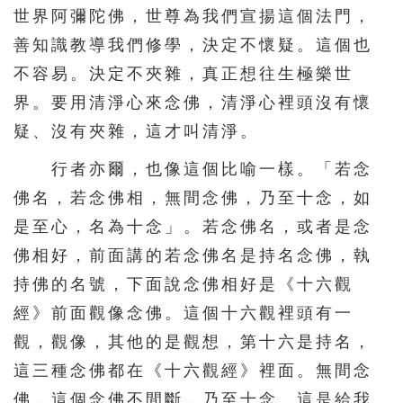
世界阿彌陀佛，世尊為我們宣揚這個法門，
511
512
513
514
515
善知識教導我們修學，決定不懷疑。這個也
516
517
518
519
520
不容易。決定不夾雜，真正想往生極樂世
521
522
523
524
525
界。要用清淨心來念佛，清淨心裡頭沒有懷
526
527
528
529
530
疑、沒有夾雜，這才叫清淨。
531
532
533
534
535
行者亦爾，也像這個比喻一樣。「若念
佛名，若念佛相，無間念佛，乃至十念，如
536
537
538
539
540
是至心，名為十念」。若念佛名，或者是念
541
542
543
544
545
佛相好，前面講的若念佛名是持名念佛，執
546
547
548
549
550
持佛的名號，下面說念佛相好是《十六觀
551
552
553
554
555
經》前面觀像念佛。這個十六觀裡頭有一
556
557
558
559
560
觀，觀像，其他的是觀想，第十六是持名，
561
562
563
564
565
這三種念佛都在《十六觀經》裡面。無間念
佛，這個念佛不間斷，乃至十念。這是給我
566
567
568
569
570