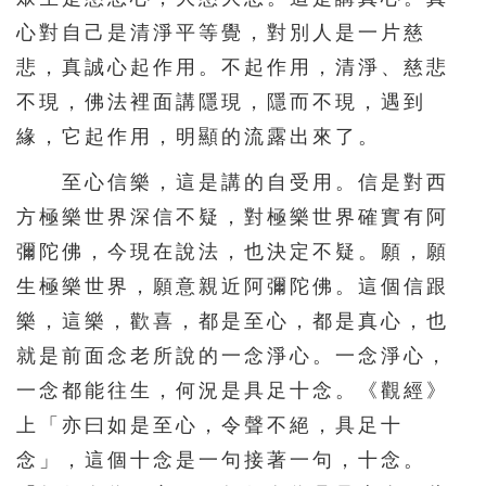
331
332
333
334
335
心對自己是清淨平等覺，對別人是一片慈
336
337
338
339
340
悲，真誠心起作用。不起作用，清淨、慈悲
341
342
343
344
345
不現，佛法裡面講隱現，隱而不現，遇到
346
347
348
349
350
緣，它起作用，明顯的流露出來了。
351
352
353
354
355
至心信樂，這是講的自受用。信是對西
356
357
358
359
360
方極樂世界深信不疑，對極樂世界確實有阿
彌陀佛，今現在說法，也決定不疑。願，願
361
362
363
364
365
生極樂世界，願意親近阿彌陀佛。這個信跟
366
367
368
369
370
樂，這樂，歡喜，都是至心，都是真心，也
371
372
373
374
375
就是前面念老所說的一念淨心。一念淨心，
376
377
378
379
380
一念都能往生，何況是具足十念。《觀經》
381
382
383
384
385
上「亦曰如是至心，令聲不絕，具足十
念」，這個十念是一句接著一句，十念。
386
387
388
389
390