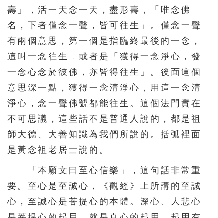
壽」，活一天念一天，盡形壽，「唯念佛
216
217
218
219
220
名，下者僅念一聲，皆可往生」。僅念一聲
221
222
223
224
225
有兩個意思，第一個是指臨終最後的一念，
226
227
228
229
230
這叫一念往生，或者是「獲得一念淨心，發
231
232
233
234
235
一念心念於彼佛，亦皆得往生」。後面這個
意思深一點，獲得一念清淨心，用這一念清
236
237
238
239
240
淨心，念一聲佛號都能往生。這個法門實在
241
242
243
244
245
不可思議，這些話不是普通人說的，都是祖
246
247
248
249
250
師大德、大善知識為我們所說的。括弧裡面
251
252
253
254
255
是黃念祖老居士說的。
256
257
258
259
260
「本願文曰至心信樂」，這句話非常重
261
262
263
264
265
要。至心是至誠心，《觀經》上所講的至誠
266
267
268
269
270
心，至誠心是菩提心的本體。深心、大悲心
是菩提心的起用，就是真心的起用。起用有
271
272
273
274
275