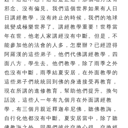
邪念、沒有偏見。我們這個世界如果有人日
276
277
278
279
280
日講經教學，沒有終止的時候，我們的地球
281
282
283
284
285
就變成極樂世界了。講經教學重要！世尊當
286
287
288
289
290
年在世，他老人家講經沒有中斷。但是，不
291
292
293
294
295
能參加他的法會的人多，怎麼辦？已經證得
296
297
298
299
300
阿羅漢的這些弟子，他們代佛講經教學，四
面八方，學生去。他們教學，除了雨季之外
301
302
303
304
305
也沒有中斷，雨季結夏安居，在外面教學的
306
307
308
309
310
這些弟子們統統回到佛的身邊接受再教育，
311
312
313
314
315
現在所講的進修教育，幫助他們提升。換句
316
317
318
319
320
話說，這些人一年有九個月在外面講經教
321
322
323
324
325
學，有三個月親近釋迦牟尼佛，聽佛教誨，
自行化他都沒有中斷。夏安居當中，除了聽
326
327
328
329
330
佛教誨之外，同學們彼此交換心得、交換經