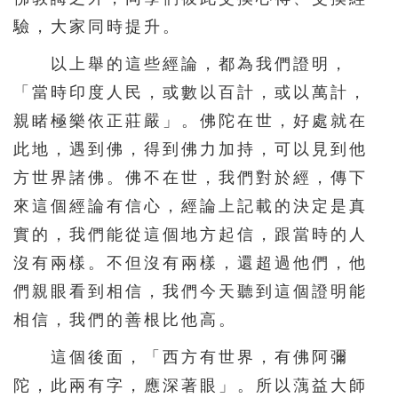
331
332
333
334
335
驗，大家同時提升。
336
337
338
339
340
以上舉的這些經論，都為我們證明，
341
342
343
344
345
「當時印度人民，或數以百計，或以萬計，
346
347
348
349
350
親睹極樂依正莊嚴」。佛陀在世，好處就在
351
352
353
354
355
此地，遇到佛，得到佛力加持，可以見到他
356
357
358
359
360
方世界諸佛。佛不在世，我們對於經，傳下
來這個經論有信心，經論上記載的決定是真
361
362
363
364
365
實的，我們能從這個地方起信，跟當時的人
366
367
368
369
370
沒有兩樣。不但沒有兩樣，還超過他們，他
371
372
373
374
375
們親眼看到相信，我們今天聽到這個證明能
376
377
378
379
380
相信，我們的善根比他高。
381
382
383
384
385
這個後面，「西方有世界，有佛阿彌
386
387
388
389
390
陀，此兩有字，應深著眼」。所以蕅益大師