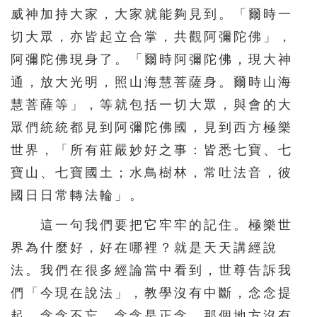
威神加持大家，大家就能夠見到。「爾時一
216
217
218
219
220
切大眾，亦皆起立合掌，共觀阿彌陀佛」，
221
222
223
224
225
阿彌陀佛現身了。「爾時阿彌陀佛，現大神
226
227
228
229
230
通，放大光明，照山海慧菩薩身。爾時山海
231
232
233
234
235
慧菩薩等」，等就包括一切大眾，與會的大
眾們統統都見到阿彌陀佛國，見到西方極樂
236
237
238
239
240
世界，「所有莊嚴妙好之事：皆悉七寶、七
241
242
243
244
245
寶山、七寶國土；水鳥樹林，常吐法音，彼
246
247
248
249
250
國日日常轉法輪」。
251
252
253
254
255
這一句我們要把它牢牢的記住。極樂世
256
257
258
259
260
界為什麼好，好在哪裡？就是天天講經說
261
262
263
264
265
法。我們在很多經論當中看到，世尊告訴我
266
267
268
269
270
們「今現在說法」，教學沒有中斷，念念提
起，念念不忘，念念是正念，那個地方沒有
271
272
273
274
275