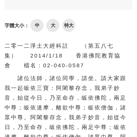
96
97
98
99
100
101
102
103
104
105
中
大
特大
字體大小：
106
107
108
109
110
111
112
113
114
115
二零一二淨土大經科註 （第五八七
116
117
118
119
120
集） 2014/1/18 香港佛陀教育協
121
122
123
124
125
會 檔名：02-040-0587
126
127
128
129
130
諸位法師，諸位同學，請坐。請大家跟
131
132
133
134
135
我一起皈依三寶：阿闍黎存念，我弟子妙
136
137
138
139
140
音，始從今日，乃至命存，皈依佛陀，兩足
中尊；皈依達摩，離欲中尊；皈依僧伽，諸
141
142
143
144
145
眾中尊。阿闍黎存念，我弟子妙音，始從今
146
147
148
149
150
日，乃至命存，皈依佛陀，兩足中尊；皈依
151
152
153
154
155