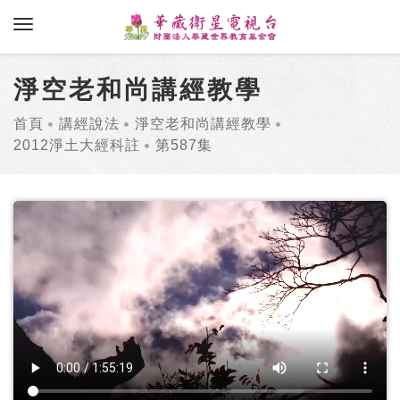
toggle navigation
淨空老和尚講經教學
首頁
講經說法
淨空老和尚講經教學
2012淨土大經科註
第587集