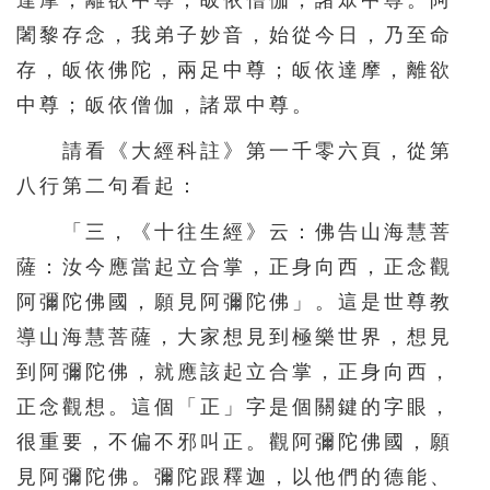
達摩，離欲中尊；皈依僧伽，諸眾中尊。阿
156
157
158
159
160
闍黎存念，我弟子妙音，始從今日，乃至命
161
162
163
164
165
存，皈依佛陀，兩足中尊；皈依達摩，離欲
中尊；皈依僧伽，諸眾中尊。
166
167
168
169
170
171
172
173
174
175
請看《大經科註》第一千零六頁，從第
八行第二句看起：
176
177
178
179
180
181
182
183
184
185
「三，《十往生經》云：佛告山海慧菩
薩：汝今應當起立合掌，正身向西，正念觀
186
187
188
189
190
阿彌陀佛國，願見阿彌陀佛」。這是世尊教
191
192
193
194
195
導山海慧菩薩，大家想見到極樂世界，想見
196
197
198
199
200
到阿彌陀佛，就應該起立合掌，正身向西，
201
202
203
204
205
正念觀想。這個「正」字是個關鍵的字眼，
206
207
208
209
210
很重要，不偏不邪叫正。觀阿彌陀佛國，願
見阿彌陀佛。彌陀跟釋迦，以他們的德能、
211
212
213
214
215