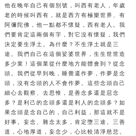
391
392
393
394
395
他在晚年自己有個別號，叫西有老人，年歲
老的時候叫西有，就是西方有極樂世界、有
396
397
398
399
400
阿彌陀佛，他一點都不懷疑，西有老人。我
401
402
403
404
405
們要肯定這兩個有字，對它沒有懷疑，我們
406
407
408
409
410
決定要生淨土。為什麼？不生淨土就是三
411
412
413
414
415
途。我們自己在這個娑婆世界，生生世世造
416
417
418
419
420
多少業！這個業從什麼地方能體會到？從念
頭。我們從早到晚，睡覺還作夢，作夢是念
421
422
423
424
425
頭，沒有念頭的人不會作夢。這些念頭自己
426
427
428
429
430
細心去觀察、去思惟，是善念多還是惡念
431
432
433
434
435
多？是利己的念頭多還是利人的念頭多？如
436
437
438
439
440
果念頭是念自己的，自己利益，那這就不是
441
442
443
444
445
好事。妄念、雜念太多，肯定墮三途。三善
446
447
448
449
450
道，心地厚道，妄念少，心比較清淨慈悲。