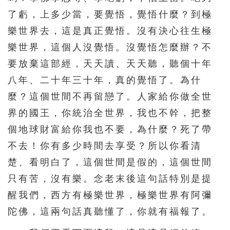
了虧，上多少當，要覺悟，覺悟什麼？到極
511
512
513
514
515
樂世界去，這是真正覺悟。沒有決心往生極
516
517
518
519
520
樂世界，這個人沒覺悟。沒覺悟怎麼辦？不
521
522
523
524
525
要放棄這部經，天天讀、天天聽，聽個十年
526
527
528
529
530
八年、二十年三十年，真的覺悟了。為什
531
532
533
534
535
麼？這個世間不再留戀了。人家給你做全世
界的國王，你統治全世界，我也不幹，把整
536
537
538
539
540
個地球財富給你我也不要，為什麼？死了帶
541
542
543
544
545
不去！你有多少時間去享受？所以你看清
546
547
548
549
550
楚、看明白了，這個世間是假的，這個世間
551
552
553
554
555
只有苦，沒有樂。念老末後這句話特別是提
556
557
558
559
560
醒我們，西方有極樂世界，極樂世界有阿彌
561
562
563
564
565
陀佛，這兩句話真聽懂了，你就有福報了。
566
567
568
569
570