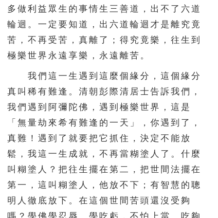
多做利益眾生的事情生三善道，出不了六道
451
452
453
454
455
輪迴。一定要知道，出六道輪迴才是離究竟
456
457
458
459
460
苦，不再受苦，真離了；得究竟樂，往生到
461
462
463
464
465
極樂世界永遠享樂，永遠離苦。
466
467
468
469
470
我們這一生遇到這麼個緣分，這個緣分
471
472
473
474
475
真叫稀有難逢。清朝彭際清居士告訴我們，
476
477
478
479
480
我們遇到阿彌陀佛，遇到極樂世界，這是
481
482
483
484
485
「無量劫來希有難逢的一天」，你遇到了，
真難！遇到了就要把它抓住，決定不能放
486
487
488
489
490
鬆，我這一生成就，不再當糊塗人了。什麼
491
492
493
494
495
叫糊塗人？把往生擺在第二，把世間法擺在
496
497
498
499
500
第一，這叫糊塗人，他放不下；有智慧的聰
501
502
503
504
505
明人徹底放下。在這個世間苦頭還沒受夠
506
507
508
509
510
嗎？學佛學忍辱、學吃虧，不怕上當。吃夠