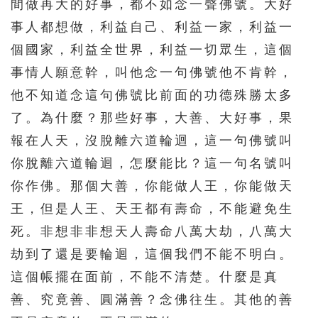
間做再大的好事，都不如念一聲佛號。大好
626
627
628
629
630
事人都想做，利益自己、利益一家，利益一
631
632
633
634
635
個國家，利益全世界，利益一切眾生，這個
636
637
638
639
640
事情人願意幹，叫他念一句佛號他不肯幹，
641
642
643
644
他不知道念這句佛號比前面的功德殊勝太多
了。為什麼？那些好事，大善、大好事，果
報在人天，沒脫離六道輪迴，這一句佛號叫
你脫離六道輪迴，怎麼能比？這一句名號叫
你作佛。那個大善，你能做人王，你能做天
王，但是人王、天王都有壽命，不能避免生
死。非想非非想天人壽命八萬大劫，八萬大
劫到了還是要輪迴，這個我們不能不明白。
這個帳擺在面前，不能不清楚。什麼是真
善、究竟善、圓滿善？念佛往生。其他的善