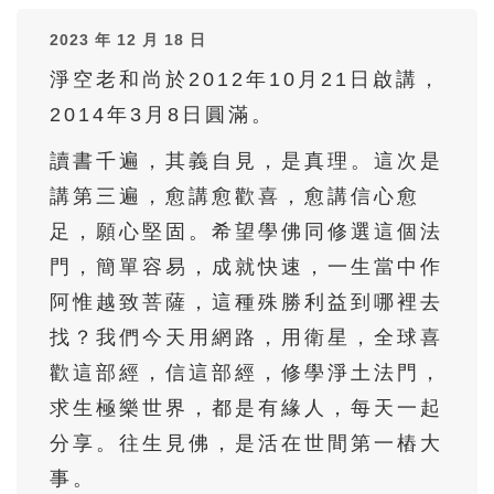
36
37
38
39
40
2023 年 12 月 18 日
41
42
43
44
45
淨空老和尚於2012年10月21日啟講，
46
47
48
49
50
2014年3月8日圓滿。
51
52
53
54
55
讀書千遍，其義自見，是真理。這次是
56
57
58
59
60
講第三遍，愈講愈歡喜，愈講信心愈
61
62
63
64
65
足，願心堅固。希望學佛同修選這個法
66
67
68
69
70
門，簡單容易，成就快速，一生當中作
71
72
73
74
75
阿惟越致菩薩，這種殊勝利益到哪裡去
找？我們今天用網路，用衛星，全球喜
76
77
78
79
80
歡這部經，信這部經，修學淨土法門，
81
82
83
84
85
求生極樂世界，都是有緣人，每天一起
86
87
88
89
90
分享。往生見佛，是活在世間第一樁大
91
92
93
94
95
事。