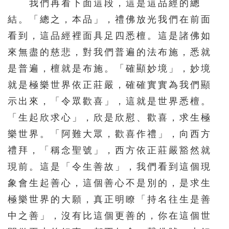
我們再看下面這段，這是這品經的總
結。「總之，本品」，禮佛放光我們在前面
571
572
573
574
575
看到，這品經裡面具足四悉檀。這是諸佛如
576
577
578
579
580
來無盡的慈悲，對我們普遍的法布施，悉就
581
582
583
584
585
是普遍，檀就是布施。「確顯妙境」，妙境
586
587
588
589
590
就是極樂世界依正莊嚴，確確實實為我們顯
591
592
593
594
595
示出來，「令眾歡喜」，這就是世界悉檀。
596
597
598
599
600
「生起欣求心」，欣是欣慰、歡喜，求生極
樂世界。「阿難大眾，歡喜作禮」，向西方
601
602
603
604
605
禮拜，「稱念聖號」，西方依正莊嚴豁然就
606
607
608
609
610
現前。這是「令生善故」，我們看到這個現
611
612
613
614
615
象會生起善心，這個善心不是別的，是求生
616
617
618
619
620
極樂世界的大願，真正明瞭「持名往生是善
621
622
623
624
625
中之善」，沒有比這個更善的，你在這個世