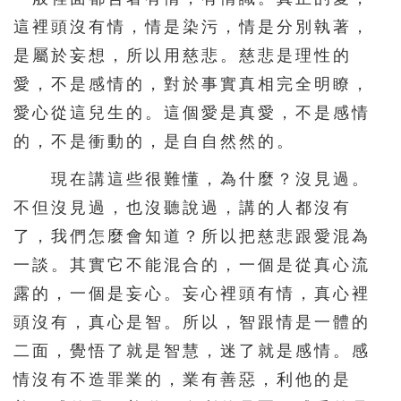
這裡頭沒有情，情是染污，情是分別執著，
276
277
278
279
280
是屬於妄想，所以用慈悲。慈悲是理性的
281
282
283
284
285
愛，不是感情的，對於事實真相完全明瞭，
286
287
288
289
290
愛心從這兒生的。這個愛是真愛，不是感情
291
292
293
294
295
的，不是衝動的，是自自然然的。
296
297
298
299
300
現在講這些很難懂，為什麼？沒見過。
301
302
303
304
305
不但沒見過，也沒聽說過，講的人都沒有
了，我們怎麼會知道？所以把慈悲跟愛混為
306
307
308
309
310
一談。其實它不能混合的，一個是從真心流
311
312
313
314
315
露的，一個是妄心。妄心裡頭有情，真心裡
316
317
318
319
320
頭沒有，真心是智。所以，智跟情是一體的
321
322
323
324
325
二面，覺悟了就是智慧，迷了就是感情。感
326
327
328
329
330
情沒有不造罪業的，業有善惡，利他的是