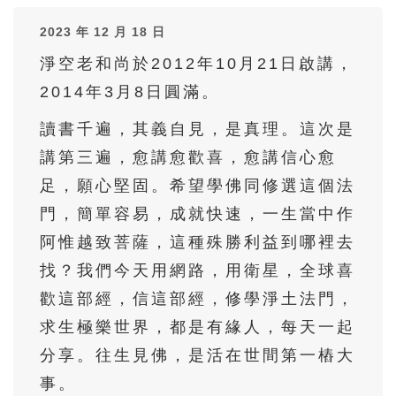
36
37
38
39
40
2023 年 12 月 18 日
41
42
43
44
45
淨空老和尚於2012年10月21日啟講，
46
47
48
49
50
2014年3月8日圓滿。
51
52
53
54
55
讀書千遍，其義自見，是真理。這次是
56
57
58
59
60
講第三遍，愈講愈歡喜，愈講信心愈
61
62
63
64
65
足，願心堅固。希望學佛同修選這個法
66
67
68
69
70
門，簡單容易，成就快速，一生當中作
71
72
73
74
75
阿惟越致菩薩，這種殊勝利益到哪裡去
找？我們今天用網路，用衛星，全球喜
76
77
78
79
80
歡這部經，信這部經，修學淨土法門，
81
82
83
84
85
求生極樂世界，都是有緣人，每天一起
86
87
88
89
90
分享。往生見佛，是活在世間第一樁大
91
92
93
94
95
事。