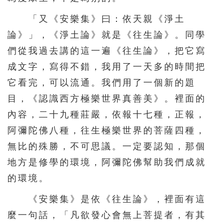
「又《安樂集》曰：依天親《淨土
571
572
573
574
575
論》」，《淨土論》就是《往生論》。同學
576
577
578
579
580
們從我過去講的這一遍《往生論》，把它寫
581
582
583
584
585
成文字，寫得不錯，我用了一天多的時間把
586
587
588
589
590
它看完，可以流通。我們用了一個新的題
591
592
593
594
595
目，《認識西方極樂世界真善美》。裡面的
596
597
598
599
600
內容，二十九種莊嚴，依報十七種，正報，
阿彌陀佛八種，往生極樂世界的菩薩四種，
601
602
603
604
605
無比的殊勝，不可思議。一定要認知，那個
606
607
608
609
610
地方是修學的環境，阿彌陀佛幫助我們成就
611
612
613
614
615
的環境。
616
617
618
619
620
《安樂集》是依《往生論》，裡面有這
621
622
623
624
625
麼一句話，「凡欲發心會無上菩提者，有其