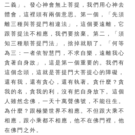
626
627
628
629
630
二義」。發心神會無上菩提，我們用心神去
631
632
633
634
635
體會，這裡頭有兩個意思。第一個，「先須
離三種與菩提門相違法」，這個要遠離，它
636
637
638
639
640
跟菩提法不相應，我們要捨棄。第二，「須
641
642
643
644
知三種順菩提門法」，捨掉就順了。「何等
為三：一者依智慧門，不求自樂，遠離我心
貪著自身故」，這是第一個重要的。我們有
這個念頭，這就是菩提門大菩提心的障礙，
還有我，還有貪心，還有執著。貪什麼？貪
我的名，貪我的利，沒有把自身放下。這個
人雖然念佛，一天十萬聲佛號，不能往生。
為什麼？跟極樂世界不相應。不但跟大乘不
相應，跟小乘都不相應，他不在佛門裡，他
在佛門之外。