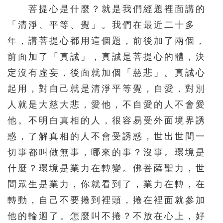
391
392
393
394
395
菩提心是什麼？就是我們經題裡面講的
「清淨、平等、覺」。我們在最近二十多
396
397
398
399
400
年，講菩提心都用這個題，前後加了兩個，
401
402
403
404
405
前面加了「真誠」，真誠是菩提心的體，決
406
407
408
409
410
定沒有虛妄，後面就加個「慈悲」。真誠心
411
412
413
414
415
起用，對自己就是清淨平等覺，自愛，對別
416
417
418
419
420
人就是大慈大悲，愛他，不自愛的人不會愛
他。不明白真相的人，很容易受外面境界誘
421
422
423
424
425
惑，了解真相的人不會受誘惑，世出世間一
426
427
428
429
430
切事都叫做無事，哪來的事？沒事。環境是
431
432
433
434
435
什麼？環境是業力在轉變。佛菩薩聖力，世
436
437
438
439
440
間眾生是業力，你就看到了，業力在轉，在
441
442
443
444
445
轉動，自己不要捲到裡頭，捲在裡面就參加
446
447
448
449
450
他的輪迴了。怎麼叫不捲？不放在心上，好