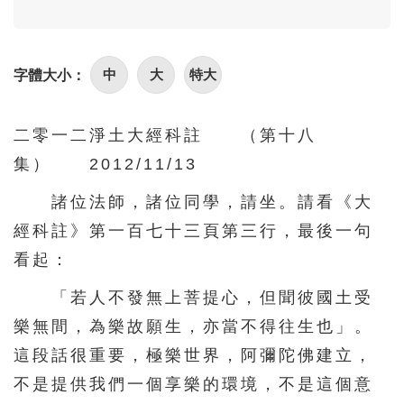
96
97
98
99
100
101
102
103
104
105
中
大
特大
字體大小：
106
107
108
109
110
111
112
113
114
115
二零一二淨土大經科註 （第十八
116
117
118
119
120
集） 2012/11/13
121
122
123
124
125
諸位法師，諸位同學，請坐。請看《大
126
127
128
129
130
經科註》第一百七十三頁第三行，最後一句
131
132
133
134
135
看起：
136
137
138
139
140
「若人不發無上菩提心，但聞彼國土受
141
142
143
144
145
樂無間，為樂故願生，亦當不得往生也」。
146
147
148
149
150
這段話很重要，極樂世界，阿彌陀佛建立，
不是提供我們一個享樂的環境，不是這個意
151
152
153
154
155