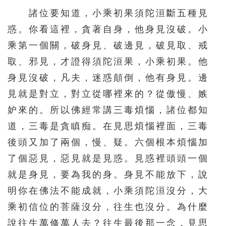
諸位要知道，小乘初果須陀洹斷五種見
惑。你看這裡，貪著自身，他身見沒破。小
乘第一個關，破身見、破邊見，破見取、戒
取、邪見，才證得須陀洹果，小乘初果。他
身見沒破，凡夫，迷惑顛倒，他有身見。邊
見就是對立，對立從哪裡來的？從傲慢、嫉
妒來的。所以佛經常講三毒煩惱，諸位都知
道，三毒是貪瞋痴。在見思煩惱裡面，三毒
後頭又加了兩個，慢、疑。六個根本煩惱加
了個惡見，惡見就是見惑。見惑裡頭頭一個
就是身見，要為我的身。身見不能放下，說
明你在佛法不能成就，小乘須陀洹沒分，大
乘初信位的菩薩沒分，往生也沒分。為什麼
說往生萬修萬人去？往生最後那一念，見思