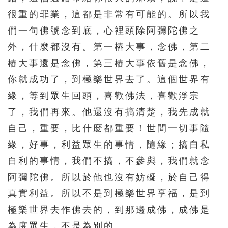
很重的罪業，這都是非常有可能的。所以我
511
512
513
514
515
們一句佛號念到底，心裡頭除阿彌陀佛之
516
517
518
519
520
外，什麼都沒有。第一樁大事，念佛，第二
521
522
523
524
525
樁大事還是念佛，第三樁大事依舊是念佛，
526
527
528
529
530
你就成功了，到極樂世界去了。這個世界有
531
532
533
534
535
緣，等到眾生回頭，喜歡佛法，喜歡淨宗
了，我們再來。他還沒有搞清楚，我先成就
536
537
538
539
540
自己，重要，比什麼都重要！世間一切事隨
541
542
543
544
545
緣，好事，利益眾生的事情，隨緣；搞自私
546
547
548
549
550
自利的事情，我們不搞，不參與，我們就念
551
552
553
554
555
阿彌陀佛。所以於他也沒有妨礙，於自己得
556
557
558
559
560
真實利益。所以不是到極樂世界享福，是到
561
562
563
564
565
極樂世界去作佛去的，到那邊成佛，成佛是
為度眾生，不是為別的。
566
567
568
569
570