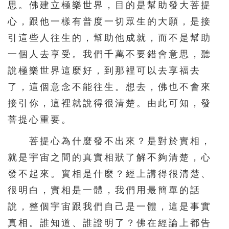
思。佛建立極樂世界，目的是幫助發大菩提
156
157
158
159
160
心，跟他一樣有普度一切眾生的大願，是接
161
162
163
164
165
引這些人往生的，幫助他成就，而不是幫助
166
167
168
169
170
一個人去享受。我們千萬不要錯會意思，聽
171
172
173
174
175
說極樂世界這麼好，到那裡可以去享福去
了，這個意念不能往生。想去，佛也不會來
176
177
178
179
180
接引你，這裡就說得很清楚。由此可知，發
181
182
183
184
185
菩提心重要。
186
187
188
189
190
菩提心為什麼發不出來？是對於實相，
191
192
193
194
195
就是宇宙之間的真實相狀了解不夠清楚，心
196
197
198
199
200
發不起來。實相是什麼？經上講得很清楚、
201
202
203
204
205
很明白，實相是一體，我們用最簡單的話
206
207
208
209
210
說，整個宇宙跟我們自己是一體，這是事實
真相。誰知道、誰證明了？佛在經論上都告
211
212
213
214
215