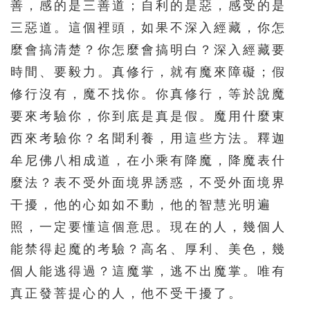
331
332
333
334
335
善，感的是三善道；自利的是惡，感受的是
三惡道。這個裡頭，如果不深入經藏，你怎
336
337
338
339
340
麼會搞清楚？你怎麼會搞明白？深入經藏要
341
342
343
344
345
時間、要毅力。真修行，就有魔來障礙；假
346
347
348
349
350
修行沒有，魔不找你。你真修行，等於說魔
351
352
353
354
355
要來考驗你，你到底是真是假。魔用什麼東
356
357
358
359
360
西來考驗你？名聞利養，用這些方法。釋迦
牟尼佛八相成道，在小乘有降魔，降魔表什
361
362
363
364
365
麼法？表不受外面境界誘惑，不受外面境界
366
367
368
369
370
干擾，他的心如如不動，他的智慧光明遍
371
372
373
374
375
照，一定要懂這個意思。現在的人，幾個人
376
377
378
379
380
能禁得起魔的考驗？高名、厚利、美色，幾
381
382
383
384
385
個人能逃得過？這魔掌，逃不出魔掌。唯有
真正發菩提心的人，他不受干擾了。
386
387
388
389
390