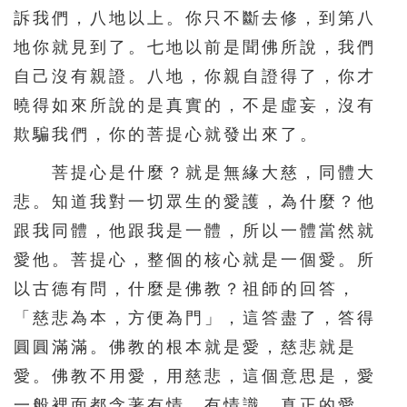
訴我們，八地以上。你只不斷去修，到第八
216
217
218
219
220
地你就見到了。七地以前是聞佛所說，我們
221
222
223
224
225
自己沒有親證。八地，你親自證得了，你才
226
227
228
229
230
曉得如來所說的是真實的，不是虛妄，沒有
231
232
233
234
235
欺騙我們，你的菩提心就發出來了。
236
237
238
239
240
菩提心是什麼？就是無緣大慈，同體大
241
242
243
244
245
悲。知道我對一切眾生的愛護，為什麼？他
跟我同體，他跟我是一體，所以一體當然就
246
247
248
249
250
愛他。菩提心，整個的核心就是一個愛。所
251
252
253
254
255
以古德有問，什麼是佛教？祖師的回答，
256
257
258
259
260
「慈悲為本，方便為門」，這答盡了，答得
261
262
263
264
265
圓圓滿滿。佛教的根本就是愛，慈悲就是
266
267
268
269
270
愛。佛教不用愛，用慈悲，這個意思是，愛
一般裡面都含著有情，有情識。真正的愛，
271
272
273
274
275