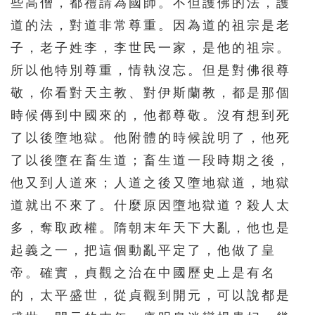
些高僧，都禮請為國師。不但護佛的法，護
道的法，對道非常尊重。因為道的祖宗是老
子，老子姓李，李世民一家，是他的祖宗。
所以他特別尊重，情執沒忘。但是對佛很尊
敬，你看對天主教、對伊斯蘭教，都是那個
時候傳到中國來的，他都尊敬。沒有想到死
了以後墮地獄。他附體的時候說明了，他死
了以後墮在畜生道；畜生道一段時期之後，
他又到人道來；人道之後又墮地獄道，地獄
道就出不來了。什麼原因墮地獄道？殺人太
多，奪取政權。隋朝末年天下大亂，他也是
起義之一，把這個動亂平定了，他做了皇
帝。確實，貞觀之治在中國歷史上是有名
的，太平盛世，從貞觀到開元，可以說都是