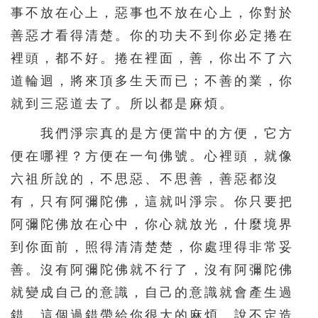
事不放在心上，惡事也不放在心上，你對於
451
452
453
454
455
善惡才看得清楚。你的功夫不到你必定捲在
456
457
458
459
460
裡頭，都不好。捲在裡面，善，你出不了六
461
462
463
464
465
道輪迴，將來頂多生天而已；不善的業，你
466
467
468
469
470
就到三惡道去了。所以都是麻煩。
471
472
473
474
475
我們淨宗真的是方便當中的方便，它方
476
477
478
479
480
便在哪裡？方便在一句佛號。心裡頭，就像
481
482
483
484
485
六祖所說的，不思惡、不思善，善惡都沒
有，只有阿彌陀佛，這就叫淨宗。你只要把
486
487
488
489
490
阿彌陀佛放在心中，你心就放光，什麼境界
491
492
493
494
495
到你面前，照得清清楚楚，你處理得非常妥
496
497
498
499
500
善。沒有阿彌陀佛就不行了，沒有阿彌陀佛
501
502
503
504
505
就變成自己的意識，自己的意識就會產生過
506
507
508
509
510
錯，這個過錯帶給你很大的麻煩，說不定造