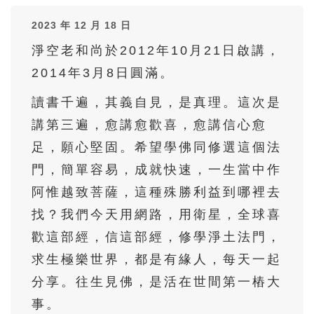
66
67
68
69
70
2023 年 12 月 18 日
71
72
73
74
75
淨空老和尚於2012年10月21日啟講，
76
77
78
79
80
2014年3月8日圓滿。
81
82
83
84
85
讀書千遍，其義自見，是真理。這次是
86
87
88
89
90
講第三遍，愈講愈歡喜，愈講信心愈
91
92
93
94
95
足，願心堅固。希望學佛同修選這個法
門，簡單容易，成就快速，一生當中作
96
97
98
99
100
阿惟越致菩薩，這種殊勝利益到哪裡去
101
102
103
104
105
找？我們今天用網路，用衛星，全球喜
106
107
108
109
110
歡這部經，信這部經，修學淨土法門，
111
112
113
114
115
求生極樂世界，都是有緣人，每天一起
116
117
118
119
120
分享。往生見佛，是活在世間第一樁大
事。
121
122
123
124
125