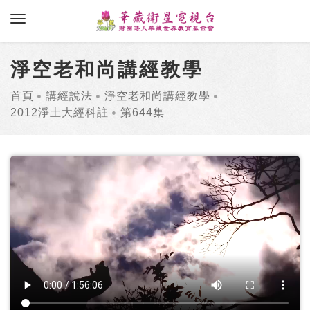
toggle navigation
淨空老和尚講經教學
首頁
講經說法
淨空老和尚講經教學
2012淨土大經科註
第644集
1
2
3
4
5