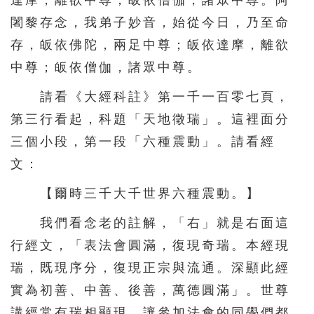
達摩，離欲中尊；皈依僧伽，諸眾中尊。阿
闍黎存念，我弟子妙音，始從今日，乃至命
186
187
188
189
190
存，皈依佛陀，兩足中尊；皈依達摩，離欲
191
192
193
194
195
中尊；皈依僧伽，諸眾中尊。
196
197
198
199
200
請看《大經科註》第一千一百零七頁，
201
202
203
204
205
第三行看起，科題「天地徵瑞」。這裡面分
206
207
208
209
210
三個小段，第一段「六種震動」。請看經
211
212
213
214
215
文：
216
217
218
219
220
【爾時三千大千世界六種震動。】
221
222
223
224
225
我們看念老的註解，「右」就是右面這
226
227
228
229
230
行經文，「表法會圓滿，復現奇瑞。本經現
231
232
233
234
235
瑞，既現序分，復現正宗與流通。深顯此經
實為初善、中善、後善，萬德圓滿」。世尊
236
237
238
239
240
講經常有瑞相顯現，讓參加法會的同學們都