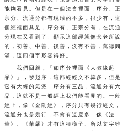
241
242
243
244
245
能夠看見。但是在一個法會裡面，序分、正
246
247
248
249
250
宗分、流通分都有現瑞的不多，很少有，這
251
252
253
254
255
個經裡面具足，序分有、正宗分有，在流通
256
257
258
259
260
分現在又看到了。顯示這部經就像念老所說
261
262
263
264
265
的，初善、中善、後善，沒有不善，萬德圓
滿，這四個字形容得好。
266
267
268
269
270
我們回顧，「如序分裡面《大教緣起
271
272
273
274
275
品》」，發起序，這部經經文不算多，但是
276
277
278
279
280
它有大經的氣派，序分有三品，流通分有六
281
282
283
284
285
品，這就不是一般經上我們能看見的。一般
286
287
288
289
290
經上，像《金剛經》，序分只有幾行經文，
291
292
293
294
295
流通分也是幾行，不會有這麼多，像《法
296
297
298
299
300
華》、《華嚴》才有這種樣子。所以文字雖