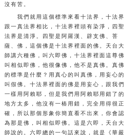
536
537
538
539
540
沒有苦。
541
542
543
544
545
我們就用這個標準來看十法界，十法界
546
547
548
549
550
跟一真法界相比，十法界裡頭有染淨，四聖
法界是清淨。四聖是阿羅漢、辟支佛、菩
551
552
553
554
555
薩、佛，這個佛是十法界裡面的佛。天台大
556
557
558
559
560
師講六種佛，叫六即佛，十法界裡面這尊佛
561
562
563
564
565
叫相似即佛，他很像佛，他不是真佛。真佛
566
567
568
569
570
的標準是什麼？用真心的叫真佛，用妄心的
571
572
573
574
575
叫假佛。十法界裡面的佛是用妄心，跟我們
576
577
578
579
580
一樣用阿賴耶，但是我們用阿賴耶用錯了的
地方太多，他沒有一樁用錯，完全用得很正
581
582
583
584
585
確，所以那個形象你簡直看不出來，你會認
586
587
588
589
590
為那是佛，叫相似即佛。這是六即，天台大
591
592
593
594
595
師說的。六即總的一句話來說，就是《華嚴