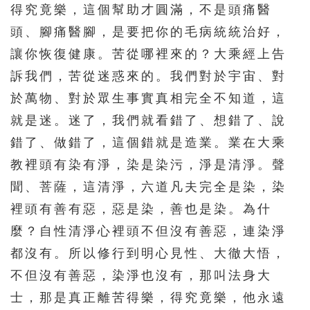
得究竟樂，這個幫助才圓滿，不是頭痛醫
481
482
483
484
485
頭、腳痛醫腳，是要把你的毛病統統治好，
486
487
488
489
490
讓你恢復健康。苦從哪裡來的？大乘經上告
訴我們，苦從迷惑來的。我們對於宇宙、對
491
492
493
494
495
於萬物、對於眾生事實真相完全不知道，這
496
497
498
499
500
就是迷。迷了，我們就看錯了、想錯了、說
501
502
503
504
505
錯了、做錯了，這個錯就是造業。業在大乘
506
507
508
509
510
教裡頭有染有淨，染是染污，淨是清淨。聲
511
512
513
514
515
聞、菩薩，這清淨，六道凡夫完全是染，染
裡頭有善有惡，惡是染，善也是染。為什
516
517
518
519
520
麼？自性清淨心裡頭不但沒有善惡，連染淨
521
522
523
524
525
都沒有。所以修行到明心見性、大徹大悟，
526
527
528
529
530
不但沒有善惡，染淨也沒有，那叫法身大
531
532
533
534
535
士，那是真正離苦得樂，得究竟樂，他永遠