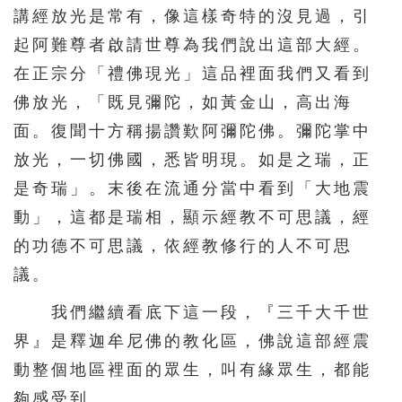
講經放光是常有，像這樣奇特的沒見過，引
361
362
363
364
365
起阿難尊者啟請世尊為我們說出這部大經。
366
367
368
369
370
在正宗分「禮佛現光」這品裡面我們又看到
371
372
373
374
375
佛放光，「既見彌陀，如黃金山，高出海
376
377
378
379
380
面。復聞十方稱揚讚歎阿彌陀佛。彌陀掌中
381
382
383
384
385
放光，一切佛國，悉皆明現。如是之瑞，正
是奇瑞」。末後在流通分當中看到「大地震
386
387
388
389
390
動」，這都是瑞相，顯示經教不可思議，經
391
392
393
394
395
的功德不可思議，依經教修行的人不可思
396
397
398
399
400
議。
401
402
403
404
405
我們繼續看底下這一段，『三千大千世
406
407
408
409
410
界』是釋迦牟尼佛的教化區，佛說這部經震
411
412
413
414
415
動整個地區裡面的眾生，叫有緣眾生，都能
416
417
418
419
420
夠感受到。