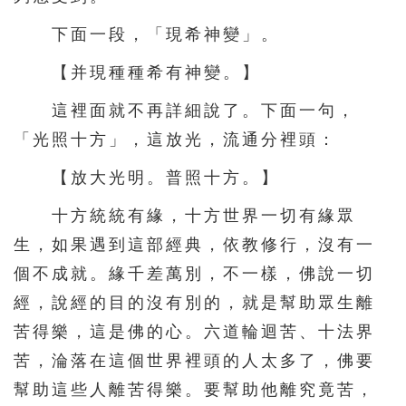
421
422
423
424
425
下面一段，「現希神變」。
426
427
428
429
430
【并現種種希有神變。】
431
432
433
434
435
這裡面就不再詳細說了。下面一句，
436
437
438
439
440
「光照十方」，這放光，流通分裡頭：
441
442
443
444
445
【放大光明。普照十方。】
446
447
448
449
450
十方統統有緣，十方世界一切有緣眾
451
452
453
454
455
生，如果遇到這部經典，依教修行，沒有一
456
457
458
459
460
個不成就。緣千差萬別，不一樣，佛說一切
461
462
463
464
465
經，說經的目的沒有別的，就是幫助眾生離
苦得樂，這是佛的心。六道輪迴苦、十法界
466
467
468
469
470
苦，淪落在這個世界裡頭的人太多了，佛要
471
472
473
474
475
幫助這些人離苦得樂。要幫助他離究竟苦，
476
477
478
479
480