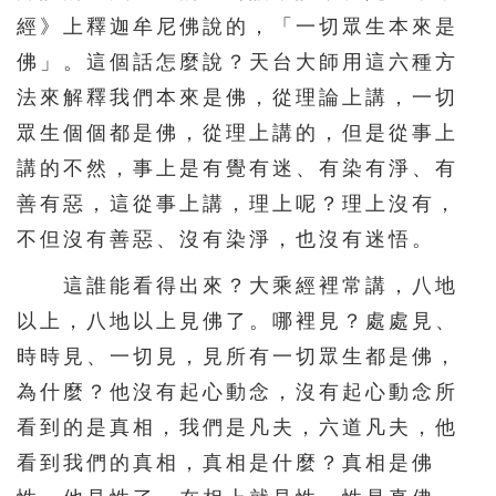
596
597
598
599
600
經》上釋迦牟尼佛說的，「一切眾生本來是
601
602
603
604
605
佛」。這個話怎麼說？天台大師用這六種方
法來解釋我們本來是佛，從理論上講，一切
606
607
608
609
610
眾生個個都是佛，從理上講的，但是從事上
611
612
613
614
615
講的不然，事上是有覺有迷、有染有淨、有
616
617
618
619
620
善有惡，這從事上講，理上呢？理上沒有，
621
622
623
624
625
不但沒有善惡、沒有染淨，也沒有迷悟。
626
627
628
629
630
這誰能看得出來？大乘經裡常講，八地
631
632
633
634
635
以上，八地以上見佛了。哪裡見？處處見、
636
637
638
639
640
時時見、一切見，見所有一切眾生都是佛，
為什麼？他沒有起心動念，沒有起心動念所
641
642
643
644
看到的是真相，我們是凡夫，六道凡夫，他
看到我們的真相，真相是什麼？真相是佛