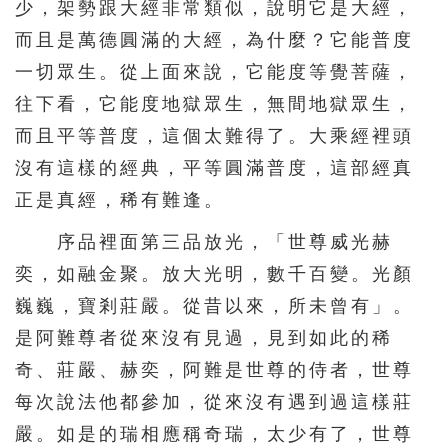
少，架勢跟大經非常類似，說明它是大經，
301
302
303
304
305
而且是萬德圓滿的大經，為什麼？它能普度
306
307
308
309
310
一切眾生。從上面來說，它能度等覺菩薩，
311
312
313
314
315
往下看，它能度地獄眾生，無間地獄眾生，
316
317
318
319
320
而且平等普度，這個太難得了。大乘經裡頭
321
322
323
324
325
沒有這樣的經典，平等圓滿普度，這部經真
正是真經，稀有難逢。
326
327
328
329
330
331
332
333
334
335
序品裡面第三品放光，「世尊威光赫
奕，如融金聚。放大光明，數千百變。光顏
336
337
338
339
340
巍巍，寶剎莊嚴。從昔以來，所未曾有」。
341
342
343
344
345
是阿難尊者從來沒有見過，見到如此的稀
346
347
348
349
350
奇、莊嚴、赫奕，阿難是世尊的侍者，世尊
351
352
353
354
355
每次說法他都參加，從來沒有遇到過這樣莊
356
357
358
359
360
嚴。如是的瑞相應稱奇瑞，太少有了，世尊