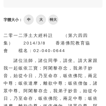
126
127
128
129
130
131
132
133
134
135
中
大
特大
字體大小：
136
137
138
139
140
141
142
143
144
145
二零一二淨土大經科註 （第六四四
146
147
148
149
150
集） 2014/3/8 香港佛陀教育協
會 檔名：02-040-0644
151
152
153
154
155
156
157
158
159
160
諸位法師，諸位同學，請坐。請大家跟
我一起皈依三寶：阿闍黎存念，我弟子妙
161
162
163
164
165
音，始從今日，乃至命存，皈依佛陀，兩足
166
167
168
169
170
中尊；皈依達摩，離欲中尊；皈依僧伽，諸
171
172
173
174
175
眾中尊。阿闍黎存念，我弟子妙音，始從今
176
177
178
179
180
日，乃至命存，皈依佛陀，兩足中尊；皈依
181
182
183
184
185