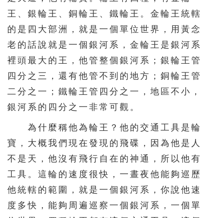
王、銀輪王、銅輪王、鐵輪王。金輪王統轄
571
572
573
574
575
的是四大部洲，就是一個單位世界，用黃念
576
577
578
579
580
老的話說就是一個銀河系，金輪王是銀河系
581
582
583
584
585
裡頭最大的王，他管整個銀河系；銀輪王管
586
587
588
589
590
四分之三，還有他管不到的地方；銅輪王管
二分之一；鐵輪王管四分之一，地區不小，
591
592
593
594
595
銀河系的四分之一非常可觀。
596
597
598
599
600
為什麼稱他為輪王？他的交通工具是輪
601
602
603
604
605
寶，大概我們現在發現的飛碟，因為他是人
606
607
608
609
610
不是天，他沒有飛行自在的神通，所以他有
611
612
613
614
615
工具。這輪的速度很快，一晝夜他能夠巡歷
616
617
618
619
620
他統轄的範圍，就是一個銀河系，你說他速
621
622
623
624
625
度多快，能夠周遍巡察一個銀河系，一個單