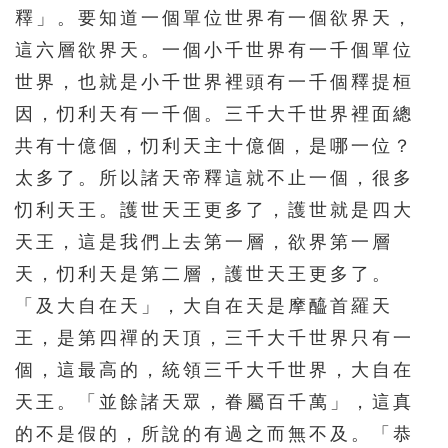
釋」。要知道一個單位世界有一個欲界天，
451
452
453
454
455
這六層欲界天。一個小千世界有一千個單位
456
457
458
459
460
世界，也就是小千世界裡頭有一千個釋提桓
461
462
463
464
465
因，忉利天有一千個。三千大千世界裡面總
466
467
468
469
470
共有十億個，忉利天主十億個，是哪一位？
471
472
473
474
475
太多了。所以諸天帝釋這就不止一個，很多
忉利天王。護世天王更多了，護世就是四大
476
477
478
479
480
天王，這是我們上去第一層，欲界第一層
481
482
483
484
485
天，忉利天是第二層，護世天王更多了。
486
487
488
489
490
「及大自在天」，大自在天是摩醯首羅天
491
492
493
494
495
王，是第四禪的天頂，三千大千世界只有一
496
497
498
499
500
個，這最高的，統領三千大千世界，大自在
天王。「並餘諸天眾，眷屬百千萬」，這真
501
502
503
504
505
的不是假的，所說的有過之而無不及。「恭
506
507
508
509
510