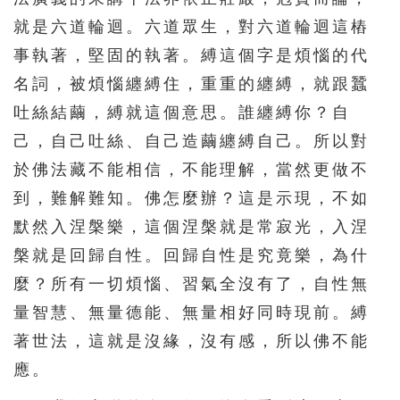
就是六道輪迴。六道眾生，對六道輪迴這樁
276
277
278
279
280
事執著，堅固的執著。縛這個字是煩惱的代
281
282
283
284
285
名詞，被煩惱纏縛住，重重的纏縛，就跟蠶
286
287
288
289
290
吐絲結繭，縛就這個意思。誰纏縛你？自
291
292
293
294
295
己，自己吐絲、自己造繭纏縛自己。所以對
296
297
298
299
300
於佛法藏不能相信，不能理解，當然更做不
到，難解難知。佛怎麼辦？這是示現，不如
301
302
303
304
305
默然入涅槃樂，這個涅槃就是常寂光，入涅
306
307
308
309
310
槃就是回歸自性。回歸自性是究竟樂，為什
311
312
313
314
315
麼？所有一切煩惱、習氣全沒有了，自性無
316
317
318
319
320
量智慧、無量德能、無量相好同時現前。縛
321
322
323
324
325
著世法，這就是沒緣，沒有感，所以佛不能
應。
326
327
328
329
330