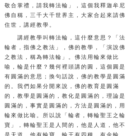
敬合掌禮，請我轉法輪」，這個我釋迦牟尼
511
512
513
514
515
佛自稱，三千大千世界主，大家合起來請佛
516
517
518
519
520
住世，講經教學。
521
522
523
524
525
講經教學叫轉法輪，這什麼意思？「法
526
527
528
529
530
輪者，指佛之教法」，佛的教學，「演說佛
531
532
533
534
535
之教法，稱為轉法輪」。佛法用輪來做比
喻，輪是什麼？幾何裡頭講的圓，這個圓是
536
537
538
539
540
有圓滿的意思；換句話說，佛的教學是圓滿
541
542
543
544
545
的。我們如果分開來說，佛的教育是圓滿
546
547
548
549
550
的，教學是圓滿的，教化是圓滿的，理論是
551
552
553
554
555
圓滿的，事實是圓滿的，方法是圓滿的，用
556
557
558
559
560
輪來做比喻。所以說「輪者，轉輪聖王之輪
561
562
563
564
565
寶」，轉輪聖王是人間的，他是人道，他不
是天道，他有輪寶。輪王有四種，有金輪
566
567
568
569
570