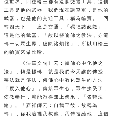
位世界。四種輪王都有這個交通工具，這個
626
627
628
629
630
工具是他的武器，我們現在講空軍，是他的
631
632
633
634
635
武器，也是他的交通工具，稱為輪寶。「回
636
637
638
639
640
轉四天下」，這是交通，「碾摧諸怨敵」，
641
642
643
644
這是他的武器。「故以譬喻佛之教法，亦流
轉一切眾生界，破除諸煩惱」，所以用輪王
的輪寶來做比喻。
「《法華文句》云：轉佛心中化他之
法」，轉是輾轉，就是我們今天講的傳授，
轉法就是傳法，傳佛心中教化眾生的方法。
「度入他心」，傳給眾生心，眾生接受了，
依教奉行，就能證得無上佛果，「名轉法
輪」。「嘉祥師云：自我至彼，故稱為
轉」，從我這裡我教他，我傳授給他，這個