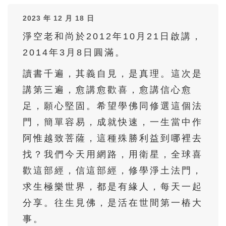
36
37
38
39
40
2023 年 12 月 18 日
41
42
43
44
45
淨空老和尚於2012年10月21日啟講，
46
47
48
49
50
2014年3月8日圓滿。
51
52
53
54
55
讀書千遍，其義自見，是真理。這次是
56
57
58
59
60
講第三遍，愈講愈歡喜，愈講信心愈
61
62
63
64
65
足，願心堅固。希望學佛同修選這個法
66
67
68
69
70
門，簡單容易，成就快速，一生當中作
71
72
73
74
75
阿惟越致菩薩，這種殊勝利益到哪裡去
找？我們今天用網路，用衛星，全球喜
76
77
78
79
80
歡這部經，信這部經，修學淨土法門，
81
82
83
84
85
求生極樂世界，都是有緣人，每天一起
86
87
88
89
90
分享。往生見佛，是活在世間第一樁大
91
92
93
94
95
事。