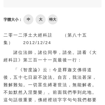
96
97
98
99
100
101
102
103
104
105
中
大
特大
字體大小：
106
107
108
109
110
111
112
113
114
115
二零一二淨土大經科註 （第八十五
116
117
118
119
120
集） 2012/12/24
121
122
123
124
125
諸位法師，諸位同學，請坐。請看《大
126
127
128
129
130
經科註》第三百一十一頁最後一行：
131
132
133
134
135
「《智度論》云：今是釋迦文佛得道
136
137
138
139
140
後，五十七日寂不說法。自言，我法甚深，
141
142
143
144
145
難解難知。一切眾生縛著世法，無能解者。
146
147
148
149
150
不如默然入涅槃樂」。前面我們學到此地。
這句話很重要，佛經裡頭字字句句我們都要
151
152
153
154
155