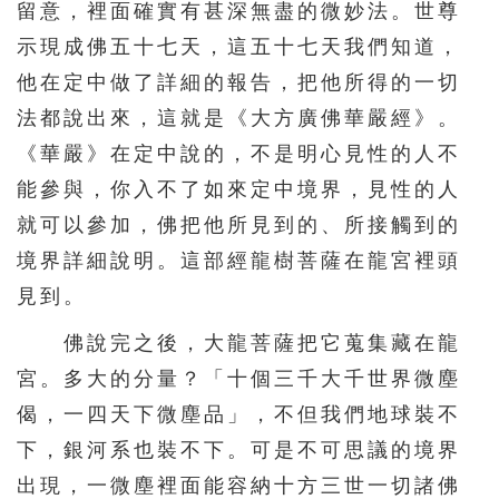
留意，裡面確實有甚深無盡的微妙法。世尊
156
157
158
159
160
示現成佛五十七天，這五十七天我們知道，
161
162
163
164
165
他在定中做了詳細的報告，把他所得的一切
166
167
168
169
170
法都說出來，這就是《大方廣佛華嚴經》。
171
172
173
174
175
《華嚴》在定中說的，不是明心見性的人不
能參與，你入不了如來定中境界，見性的人
176
177
178
179
180
就可以參加，佛把他所見到的、所接觸到的
181
182
183
184
185
境界詳細說明。這部經龍樹菩薩在龍宮裡頭
186
187
188
189
190
見到。
191
192
193
194
195
佛說完之後，大龍菩薩把它蒐集藏在龍
196
197
198
199
200
宮。多大的分量？「十個三千大千世界微塵
201
202
203
204
205
偈，一四天下微塵品」，不但我們地球裝不
206
207
208
209
210
下，銀河系也裝不下。可是不可思議的境界
出現，一微塵裡面能容納十方三世一切諸佛
211
212
213
214
215