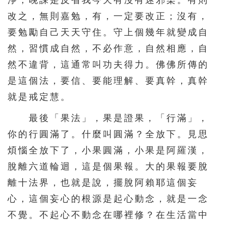
淨，晚課是反省我今天有沒有迷邪染。有則
改之，無則嘉勉，有，一定要改正；沒有，
要勉勵自己天天守住。守上個幾年就變成自
然，習慣成自然，不必作意，自然相應，自
然不違背，這通常叫功夫得力。佛佛所傳的
是這個法，要信、要能理解、要真幹，真幹
就是戒定慧。
最後「果法」，果是證果，「行滿」，
你的行圓滿了。什麼叫圓滿？全放下。見思
煩惱全放下了，小果圓滿，小果是阿羅漢，
脫離六道輪迴，這是個果報。大的果報要脫
離十法界，也就是說，擺脫阿賴耶這個妄
心，這個妄心的根源是起心動念，就是一念
不覺。不起心不動念在哪裡修？在生活當中