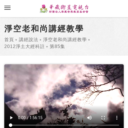
toggle navigation
淨空老和尚講經教學
首頁
講經說法
淨空老和尚講經教學
2012淨土大經科註
第85集