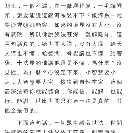
剎土，一個不漏，在一微塵裡頭，一毛端裡
216
217
218
219
220
頭，怎麼能說這銀河系裝不下？銀河系一粒
221
222
223
224
225
塵沙裡頭都能容。如來的境界沒有大小，沒
226
227
228
229
230
有廣狹，所以佛說我法甚深，難解難知。這
231
232
233
234
235
兩句話真的，給世間人講，沒有人懂，給天
人講也不懂，給聲聞、緣覺講也不懂，給菩
236
237
238
239
240
薩、十法界的佛講他還是不懂，為什麼？沒
241
242
243
244
245
見性。為什麼？心沒定下來。小智慧要小
246
247
248
249
250
定，大智慧要大定，恢復到自性本定，這個
251
252
253
254
255
甚深法藏你就能體會，你能信、能解，也能
256
257
258
259
260
行、能證。世出世間只有這一法是真的，其
261
262
263
264
265
他全是假的。
266
267
268
269
270
下面這句話，一切眾生縛著世法。世間
法廣義的來講十法界依正莊嚴，剋實而論，
271
272
273
274
275