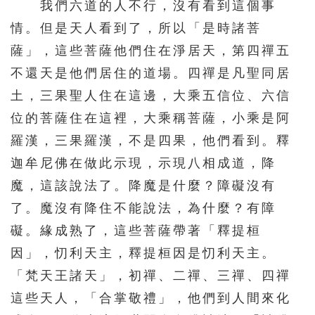
331
332
333
334
335
我們六道的人不行，沒有看到這個事
情。但是天人看到了，所以「是時諸菩
336
337
338
339
340
薩」，這些菩薩他們住在淨居天，第四禪五
341
342
343
344
345
不還天是他們居住的道場。四禪是凡聖同居
346
347
348
349
350
土，三果聖人住在這邊，大乘五信位、六信
351
352
353
354
355
位的菩薩住在這裡，大乘稱菩薩，小乘是阿
356
357
358
359
360
羅漢，三果羅漢，不是四果，他們看到。釋
迦牟尼佛在做此示現，示現八相成道，降
361
362
363
364
365
魔，這該說法了。降魔是什麼？障礙沒有
366
367
368
369
370
了。魔沒有降住不能說法，為什麼？有障
371
372
373
374
375
礙。緣成熟了，這些菩薩帶著「釋提桓
376
377
378
379
380
因」，忉利天主，釋提桓因是忉利天主。
381
382
383
384
385
「梵天王諸天」，初禪、二禪、三禪、四禪
這些天人，「合掌敬禮」，他們到人間來化
386
387
388
389
390