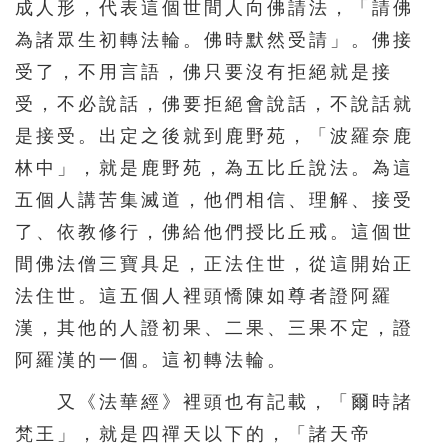
成人形，代表這個世間人向佛請法，「請佛
391
392
393
394
395
為諸眾生初轉法輪。佛時默然受請」。佛接
396
397
398
399
400
受了，不用言語，佛只要沒有拒絕就是接
401
402
403
404
405
受，不必說話，佛要拒絕會說話，不說話就
406
407
408
409
410
是接受。出定之後就到鹿野苑，「波羅奈鹿
411
412
413
414
415
林中」，就是鹿野苑，為五比丘說法。為這
五個人講苦集滅道，他們相信、理解、接受
416
417
418
419
420
了、依教修行，佛給他們授比丘戒。這個世
421
422
423
424
425
間佛法僧三寶具足，正法住世，從這開始正
426
427
428
429
430
法住世。這五個人裡頭憍陳如尊者證阿羅
431
432
433
434
435
漢，其他的人證初果、二果、三果不定，證
436
437
438
439
440
阿羅漢的一個。這初轉法輪。
441
442
443
444
445
又《法華經》裡頭也有記載，「爾時諸
446
447
448
449
450
梵王」，就是四禪天以下的，「諸天帝