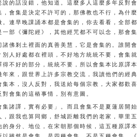
老說的話沒錯，他知道。這麼多人這麼多年反對
集，會集是決定不許可的，那佛教也不行，為什
做。連早晚課誦本都是會集的，你去看看，全部
是一部《彌陀經》，其他經咒都不可以念，那會
諸佛剎土裡面的真善美慧，它是會集的。誰開會
？別人好處都在裡頭，不好地方統統不要，會集
譯得不好的部分，統統不要，所以會集本比原譯
幾年來，跟世界上許多宗教交流，我讀他們的經
會集本，沒人反對，我送給每個宗教，大家都歡
反對會集的這樁事情，別有意圖。
集諸譯，實有必要」。而且會集不是夏蓮居開始
人，跟我也算同鄉，舒城距離我們的老家，華里
他的身分、地位，在宋朝那個時候，這五種原譯
所以雖然是會集，是四種會集，不是五種會集。