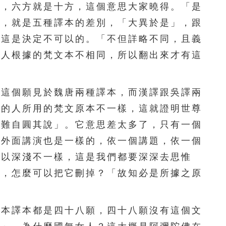
」，六方就是十方，這個意思大家曉得。「是
156
157
158
159
160
」，就是五種譯本的差別，「大異於是」，跟
161
162
163
164
165
？這是決定不可以的。「不但詳略不同，且義
個人根據的梵文本不相同，所以翻出來才有這
166
167
168
169
170
171
172
173
174
175
這個願見於魏唐兩種譯本，而漢譯跟吳譯兩
176
177
178
179
180
譯的人所用的梵文原本不一樣，這就證明世尊
實難自圓其說」。它意思差太多了，只有一個
181
182
183
184
185
在外面講演也是一樣的，依一個講題，依一個
186
187
188
189
190
所以深淺不一樣，這是我們都要深深去思惟
了，怎麼可以把它刪掉？「故知必是所據之原
191
192
193
194
195
196
197
198
199
200
本譯本都是四十八願，四十八願沒有這個文