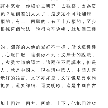
翻譯本來看，你細心去研究、去觀察，因為它
111
112
113
114
115
六願？這個差別太大了，是決定不可能翻錯
116
117
118
119
120
六願的，有二十四願的，有四十八願的，至少
人根據這個說法，說很合乎邏輯，就加個三種
121
122
123
124
125
126
127
128
129
130
的，翻譯的人他的愛好不一樣，所以這種種
信，心服口服，這個做不到；沈居士的說法，
131
132
133
134
135
本，玄奘大師的譯本，這兩個不同譯本，但是
136
137
138
139
140
秦人，就是中國人，現在講中國人。中國人喜
，最好的語言。文字亦如是，文字也是要求簡
141
142
143
144
145
要扼要，還要詳細、還要明瞭。這是中國自古
146
147
148
149
150
。
151
152
153
154
155
加上四維，四方、四維、上下，他把四維省