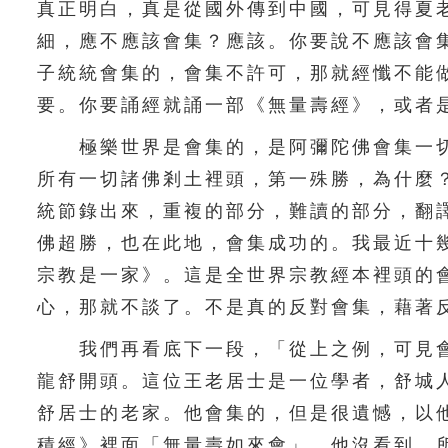
真正明白，真是從國外傳到中國，可見得夏
細，應不應該會集？應該。你要說不應該會
子統統會集的，會集不許可，那就經懺不能
要。你要誦經就誦一部《無量壽經》，或者
極樂世界是會集的，是阿彌陀佛會集一切
所有一切諸佛剎土裡頭，第一殊勝，為什麼
統節錄出來，重複的部分，難讀的部分，翻
佛超勝，也在此地，會集成功的。我最近十
宗教是一家》。這是全世界宗教經本裡頭的
心，那就不談了。不是真的反對會集，藉著
我們再看底下一段，「從上之例，可見會
龍舒開頭。這位王老居士是一位學者，舒城
舒居士的老家。他會集的，但是很遺憾，以
積經》裡面「無量壽如來會」，他沒看到，