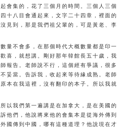
一起會集的，花了三個月的時間。三個人三個
251
252
253
254
255
、四十八目會通起來，文字二十四章，裡面的
們沒見到，那是我們祖父輩的，可是黃老、李
256
257
258
259
260
261
262
263
264
265
數量不會多，在那個時代大概數量都是印一
266
267
268
269
270
常歡喜，就想講。剛好那年韓館長五十歲，我
老師報告。老師說不行，這個經有爭議，很多
271
272
273
274
275
是不妥當。告訴我，收起來等待緣成熟。老師
276
277
278
279
280
，原本在我這裡，沒有翻印的本子。所以我就
281
282
283
284
285
所以我們第一遍講是在加拿大，是在美國的
286
287
288
289
290
告訴他們，他說將來他的會集本是從海外傳到
291
292
293
294
295
從外國傳到中國，哪有這種道理？他說現在才