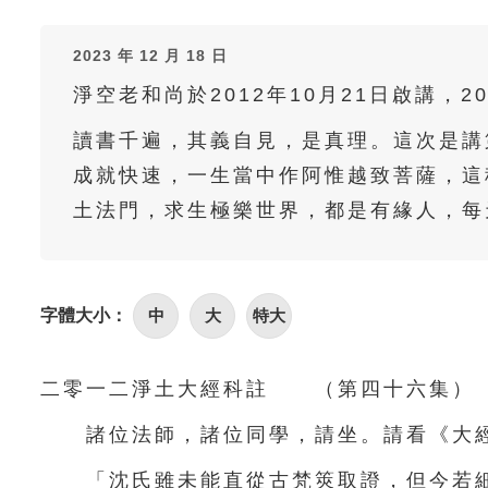
2023 年 12 月 18 日
淨空老和尚於2012年10月21日啟講，2
讀書千遍，其義自見，是真理。這次是講
成就快速，一生當中作阿惟越致菩薩，這
土法門，求生極樂世界，都是有緣人，每
字體大小：
中
大
特大
二零一二淨土大經科註 （第四十六集） 
諸位法師，諸位同學，請坐。請看《大經
「沈氏雖未能直從古梵筴取證，但今若細