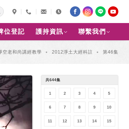
牌位登記
護持資訊
聯繫我們
淨空老和尚講經教學
2012淨土大經科註
第46集
共644集
1
2
3
4
5
6
7
8
9
10
11
12
13
14
15