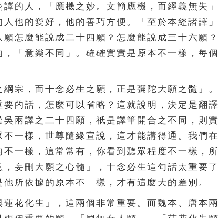
翻譯的人，「應機之妙。文簡應機，而經義無失
的人他的愛好，他的善巧方便。「至於本經諸譯
八願怎麼能說成二十四願？怎麼能說成三十六願
的，「意樂不同」。確確實實是原本不一樣，每
綱宗，而十念必生之願，正是彌陀大願之髓」。
重要的話，怎麼可以省略？這就說明，決定是翻
漢吳兩譯之二十四願，祇是譯筆開合之不同，則
眾不一樣，世尊隨緣宣說，這才能講得通。我們
的不一樣，這常常有，你看到聽眾程度不一樣，
意，妄刪大願之心髓」，十念必生這句話太重要
是他所依據的原本不一樣，才有這麼大的差別。
蓮花化生」，這兩個非常重要。而魏本、唐本兩