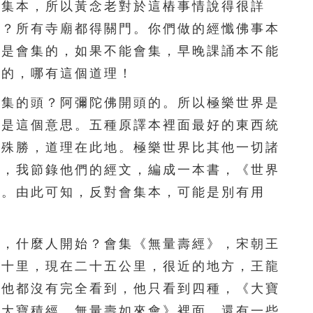
會集本，所以黃念老對於這樁事情說得很詳
296
297
298
299
300
麼？所有寺廟都得關門。你們做的經懺佛事本
301
302
303
304
305
都是會集的，如果不能會集，早晚課誦本不能
集的，哪有這個道理！
306
307
308
309
310
集的頭？阿彌陀佛開頭的。所以極樂世界是
311
312
313
314
315
就是這個意思。五種原譯本裡面最好的東西統
本殊勝，道理在此地。極樂世界比其他一切諸
316
317
318
319
320
典，我節錄他們的經文，編成一本書，《世界
321
322
323
324
325
喜。由此可知，反對會集本，可能是別有用
326
327
328
329
330
，什麼人開始？會集《無量壽經》，宋朝王
331
332
333
334
335
五十里，現在二十五公里，很近的地方，王龍
336
337
338
339
340
本他都沒有完全看到，他只看到四種，《大寶
《大寶積經．無量壽如來會》裡面，還有一些