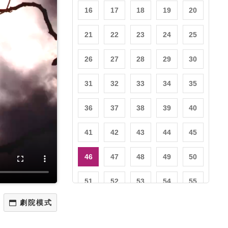
16
17
18
19
20
21
22
23
24
25
26
27
28
29
30
31
32
33
34
35
36
37
38
39
40
41
42
43
44
45
46
47
48
49
50
51
52
53
54
55
56
57
58
59
60