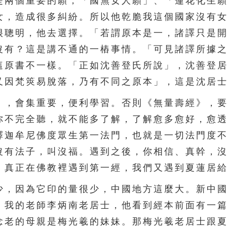
是兩個重要的願，「國無女人願」、「蓮花化生
女，造成很多糾紛。所以他乾脆我這個國家沒有
很聰明，他去選擇。「若謂原本是一，諸譯只是
沒有？這是講不通的一樁事情。「可見諸譯所據
這原書不一樣。「正如沈善登氏所說」，沈善登
又因梵筴易脫落，乃有不同之原本」，這是沈居
，會集重要，便利學習。否則《無量壽經》，要
你不完全聽，就不能多了解，了解愈多愈好，愈
釋迦牟尼佛度眾生第一法門，也就是一切法門度
沒有法子，叫沒福。遇到之後，你相信、真幹，
。真正在佛教裡遇到第一經，我們又遇到夏蓮居
，因為它印的量很少，中國地方這麼大。新中國
，我的老師李炳南老居士，他看到經本前面有一
念老的母親是梅光羲的妹妹。那梅光羲老居士跟