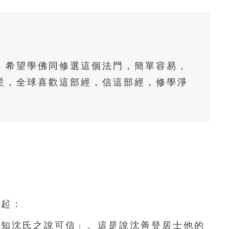
61
62
63
64
65
66
67
68
69
70
71
72
73
74
75
。希望學佛同修選這個法門，簡單容易，
76
77
78
79
80
星，全球喜歡這部經，信這部經，修學淨
。
81
82
83
84
85
86
87
88
89
90
91
92
93
94
95
96
97
98
99
100
101
102
103
104
105
起：
106
107
108
109
110
知沈氏之說可信」。這是說沈善登居士他的