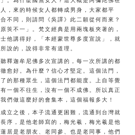
願」。為什麼國無女人？這大概是阿彌陀佛在
201
202
203
204
205
女人，來的時候女人都轉成男身，大家都平
206
207
208
209
210
開合不同，則請問《吳譯》此二願從何而來？
之原筴不一」。梵文經典是用兩塊板夾著的，
211
212
213
214
215
居士他講得好，「本經蒙世尊多度宣說」，就
216
217
218
219
220
士所說的，說得非常有道理。
221
222
223
224
225
聽釋迦牟尼佛多次宣講的，每一次所講的都
透徹愈好。為什麼？信心才堅定。這個法門，
226
227
228
229
230
不了的那種眾生，這個法門都能度。上自等覺
231
232
233
234
235
沒有一個不往生，沒有一個不成佛。所以真正
給我們做這麼好的會集本，這個福報多大！
236
237
238
239
240
成立之後，本子流通更困難，流通到台灣就
241
242
243
244
245
篇長序，是他老師寫的，梅光羲，梅光羲是他
夏蓮居是老朋友、老同參、也是老同事，他們
246
247
248
249
250