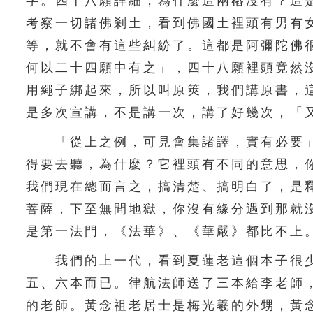
字。四十八願詳細，為什麼這兩樁沒有？這
考察一切諸佛剎土，看到佛國土裡頭有男有
等，就不會有這些糾紛了。這都是阿彌陀佛
何以二十四願中有之」，四十八願裡頭竟然
用繩子綁起來，所以叫原筴，我們講原書，
是多次宣講，不是講一次，講了好幾次，「
「從上之例，可見會集諸譯，實有必要」
得要去聽，為什麼？它裡頭有不同的意思，
我們現在總而言之，搞清楚、搞明白了，是
菩薩，下至無間地獄，你沒有緣分遇到那就
是第一法門，《法華》、《華嚴》都比不上
我們的上一代，看到夏蓮老這個本子很少
五、六本而已。律航法師送了三本給李老師
的老師。黃念祖老居士是梅光羲的外甥，黃