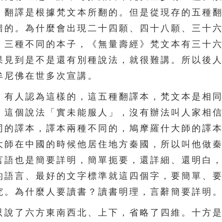
，翻譯是根據梵文本所翻的。但是從現存的五種
錯的。為什麼會出現二十四願、四十八願、三十
，三種不同的本子，《無量壽經》梵文本有三十
果見到是不是還有別種說法，就很難講。所以後
牟尼佛在世多次宣講。
有人認為這樣的，這五種翻譯本，梵文本是相同
。這個說法「實未能服人」，沒有辦法叫人家相
同的譯本，譯本兩種不同的，鳩摩羅什大師的譯
大師在中國的時候他居住地方秦國，所以叫他做
言語也是簡要詳明，簡單扼要，還詳細、還明白
的語言、最好的文字標準就這四個字，要簡單、
究。為什麼人要讀書？讀書明理，言辭簡要詳明
說了六方東南西北、上下，省略了四維。十方是