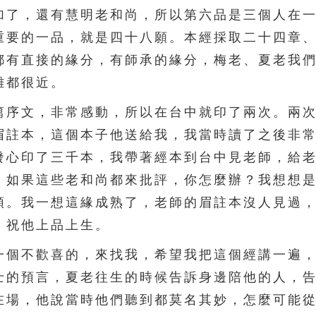
加了，還有慧明老和尚，所以第六品是三個人在
重要的一品，就是四十八願。本經採取二十四章
都有直接的緣分，有師承的緣分，梅老、夏老我
離都很近。
序文，非常感動，所以在台中就印了兩次。兩次
眉註本，這個本子他送給我，我當時讀了之後非
發心印了三千本，我帶著經本到台中見老師，給
，如果這些老和尚都來批評，你怎麼辦？我想想
頭。我一想這緣成熟了，老師的眉註本沒人見過
，祝他上品上生。
個不歡喜的，來找我，希望我把這個經講一遍，
士的預言，夏老往生的時候告訴身邊陪他的人，
在場，他說當時他們聽到都莫名其妙，怎麼可能