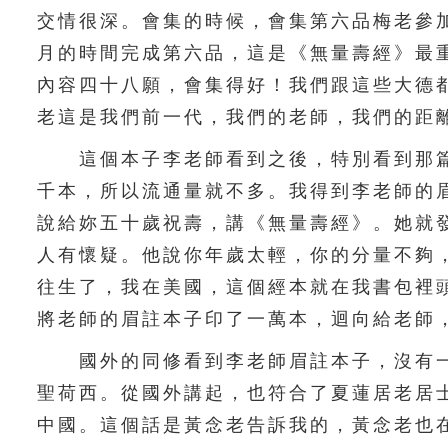
交情很深。會集的時候，會集第六品梅老參
月的時間完成第六品，這是《無量壽經》最
內容四十八願，會集得好！我們跟這些大德
老這是我們前一代，我們的老師，我們的距
這個本子李老師看到之後，特別看到那篇
千本，所以流通量就不多。我得到李老師的
說給妳五十歲祝壽，講《無量壽經》。她就
人有懷疑。他說你年歲太輕，你的分量不夠
往生了，我在美國，這個經本就在我書包裡
將老師的眉註本子印了一萬本，迴向給老師
國外的同修看到李老師眉註本子，沒有一
聖荷西。從國外講起，也符合了夏蓮居老居
中國。這個話是黃念老告訴我的，黃念老也