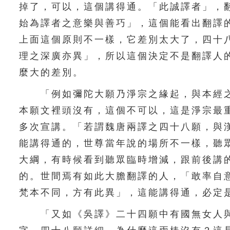
掉了，可以，這個講得通。「此誠譯者」，
始為譯者之意樂與善巧」，這個能看出翻譯
上面這個原則不一樣，它差別太大了，四十
理之深廣亦異」，所以這個決定不是翻譯人
麼大的差別。
「例如彌陀大願乃淨宗之緣起，與本經之
本願文裡頭沒有，這個不可以，這是淨宗最
多次宣講。「若謂魏唐兩譯之四十八願，與
能講得通的，世尊當年說的場所不一樣，聽
大綱，有時候看到聽眾臨時增減，跟前後講
的。世間焉有如此大膽翻譯的人，「敢率自
梵本不同，方有此異」，這能講得通，必定
「又如《吳譯》二十四願中有國無女人與