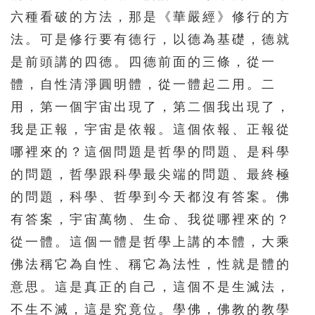
511
512
513
514
515
六種看破的方法，那是《華嚴經》修行的方
516
517
518
519
520
法。可是修行要有德行，以德為基礎，德就
521
522
523
524
525
是前頭講的四德。四德前面的三條，從一
526
527
528
529
530
體，自性清淨圓明體，從一體起二用。二
用，第一個宇宙出現了，第二個我出現了，
531
532
533
534
535
我是正報，宇宙是依報。這個依報、正報從
536
537
538
539
540
哪裡來的？這個問題是哲學的問題、是科學
541
542
543
544
545
的問題，哲學跟科學最尖端的問題、最終極
546
547
548
549
550
的問題，科學、哲學到今天都沒有答案。佛
551
552
553
554
555
有答案，宇宙萬物、生命、我從哪裡來的？
從一體。這個一體是哲學上講的本體，大乘
556
557
558
559
560
佛法稱它為自性、稱它為法性，性就是體的
561
562
563
564
565
意思。這是真正的自己，這個不是生滅法，
566
567
568
569
570
不生不滅，這是究竟位。學佛，佛教的教學