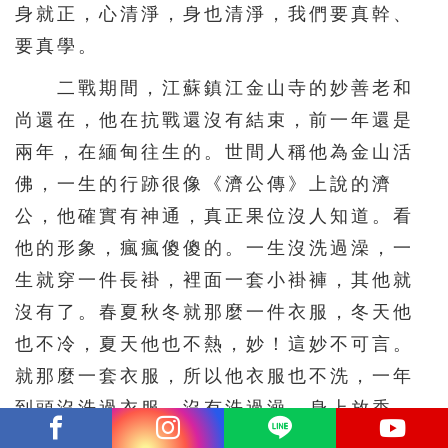
身就正，心清淨，身也清淨，我們要真幹、
要真學。
二戰期間，江蘇鎮江金山寺的妙善老和
尚還在，他在抗戰還沒有結束，前一年還是
兩年，在緬甸往生的。世間人稱他為金山活
佛，一生的行跡很像《濟公傳》上說的濟
公，他確實有神通，真正果位沒人知道。看
他的形象，瘋瘋傻傻的。一生沒洗過澡，一
生就穿一件長褂，裡面一套小褂褲，其他就
沒有了。春夏秋冬就那麼一件衣服，冬天他
也不冷，夏天他也不熱，妙！這妙不可言。
就那麼一套衣服，所以他衣服也不洗，一年
到頭沒洗過衣服，沒有洗過澡，身上放香
味。衣服領子有油垢，領子都是黑的，聞它