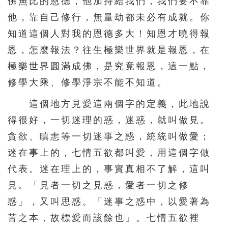
佛無比的恩德，他加持給我們，我們要不靠
631
632
633
634
635
他，靠自己修行，無量劫都未必有成就。你
636
637
638
639
640
知道這個人對我的恩德多大！知恩才曉得報
641
642
643
644
恩，怎麼報法？往生極樂世界就是報恩，在
極樂世界圓滿成佛，是究竟報恩，這一點，
修學大乘、修學淨宗不能不知道。
這個地方見愛這兩個字的定義，此地說
得很好，一切迷理的惑，迷惑，就叫做見。
貪欲、瞋恚等一切迷事之惑，統統叫做愛；
迷在事上的，七情五欲都叫愛，用這個字做
代表。迷在理上的，事實真相不了解，這叫
見。「見者一切之見惑，愛者一切之修
惑」，又叫思惑。「迷事之惑中，以愛著為
苦之本，故標愛而該餘也」。七情五欲裡