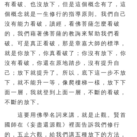
有看破、也沒放下，但是這個概念有了，這
456
457
458
459
460
個概念就是一生修行的指導原則。我們自己
461
462
463
464
465
沒有能力看破，讀經，看佛菩薩怎麼看破
的，我們藉著佛菩薩的教誨來幫助我們看
466
467
468
469
470
破。可是真正看破，那是章嘉大師的標準，
471
472
473
474
475
就是你放下，你真看破了；你沒有放下，你
476
477
478
479
480
沒有看破，你還在原地踏步，沒有提升自
481
482
483
484
485
己；放下就提升了。所以，底下這一步不放
486
487
488
489
490
下，就不能升一等，像爬樓梯一樣，放下下
491
492
493
494
495
面一層，我就登到上面一層，不斷的看破，
不斷的放下。
496
497
498
499
500
這要用佛學名詞來講，就是止觀。賢首
501
502
503
504
505
國師在《妄盡還源觀》裡面告訴我們修行
506
507
508
509
510
的，五止六觀，給我們講五種放下的方法，