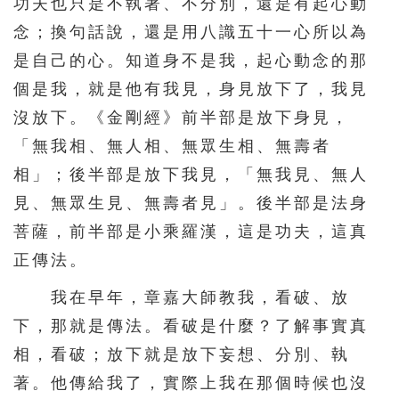
功夫也只是不執著、不分別，還是有起心動
396
397
398
399
400
念；換句話說，還是用八識五十一心所以為
401
402
403
404
405
是自己的心。知道身不是我，起心動念的那
個是我，就是他有我見，身見放下了，我見
406
407
408
409
410
沒放下。《金剛經》前半部是放下身見，
411
412
413
414
415
「無我相、無人相、無眾生相、無壽者
416
417
418
419
420
相」；後半部是放下我見，「無我見、無人
421
422
423
424
425
見、無眾生見、無壽者見」。後半部是法身
426
427
428
429
430
菩薩，前半部是小乘羅漢，這是功夫，這真
正傳法。
431
432
433
434
435
436
437
438
439
440
我在早年，章嘉大師教我，看破、放
下，那就是傳法。看破是什麼？了解事實真
441
442
443
444
445
相，看破；放下就是放下妄想、分別、執
446
447
448
449
450
著。他傳給我了，實際上我在那個時候也沒
451
452
453
454
455