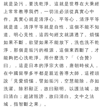
就是染污，要洗乾淨。這就是世尊在大乘經
161
162
163
164
165
上常常教導我們，一切法必須從真實心中
166
167
168
169
170
作。真實心就是清淨心、平等心，清淨平等
171
172
173
174
175
就是道，清淨平等就是自性，這個不能不知
道。明心見性，這四句經文就講透了。煩惱
176
177
178
179
180
如果不斷，欲望如果不能放下，洗也洗不乾
181
182
183
184
185
淨，那個是垢污的根源，這個東西斷了，才
186
187
188
189
190
能夠把心洗乾淨。用什麼洗？「《合贊》
191
192
193
194
195
曰」，這是日本的淨宗大德，唐朝時候人，
196
197
198
199
200
在中國留學多半都是親近善導大師，這裡頭
說「見愛煩惱，譬如垢污，空慧能除，亦如
201
202
203
204
205
洗濯。除邪顯正，故曰顯明。以護法城，故
206
207
208
209
210
曰清白；超諸毀謗，故曰清白。文中之法
211
212
213
214
215
城，指智斷之果」。