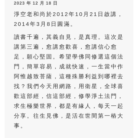
2023 年 12 月 18 日
41
42
43
44
45
淨空老和尚於2012年10月21日啟講，
46
47
48
49
50
2014年3月8日圓滿。
51
52
53
54
55
讀書千遍，其義自見，是真理。這次是
56
57
58
59
60
講第三遍，愈講愈歡喜，愈講信心愈
61
62
63
64
65
足，願心堅固。希望學佛同修選這個法
66
67
68
69
70
門，簡單容易，成就快速，一生當中作
71
72
73
74
75
阿惟越致菩薩，這種殊勝利益到哪裡去
找？我們今天用網路，用衛星，全球喜
76
77
78
79
80
歡這部經，信這部經，修學淨土法門，
81
82
83
84
85
求生極樂世界，都是有緣人，每天一起
86
87
88
89
90
分享。往生見佛，是活在世間第一樁大
91
92
93
94
95
事。
96
97
98
99
100