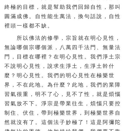
571
572
573
574
575
終極的目標，就是幫助我們回歸自性，那叫
576
577
578
579
580
圓滿成佛。自性能生萬法，換句話說，自性
裡頭一樣都不缺。
581
582
583
584
585
586
587
588
589
590
所以佛法的修學，宗旨就在明心見性，
無論哪個宗哪個派，八萬四千法門、無量法
591
592
593
594
595
門，目標在哪裡？在明心見性。我們淨土宗
596
597
598
599
600
不說明心見性，說求生淨土，生淨土幹什
601
602
603
604
605
麼？明心見性。我們的明心見性在極樂世
606
607
608
609
610
界，不在此地。為什麼？此地，我們的業障
611
612
613
614
615
習氣很重，明不了心，見不了性，就是煩惱
習氣放不下。淨宗是帶業往生，煩惱只要控
616
617
618
619
620
制住、伏住，帶到極樂世界，到極樂世界自
621
622
623
624
625
然就沒有了。這個法子妙極了！這是阿彌陀
626
627
628
629
630