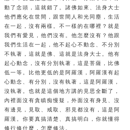
276
277
278
279
280
動了念頭，這就錯了。諸佛如來、法身大士
281
282
283
284
285
他們應化在世間，跟世間人和光同塵，生活
286
287
288
289
290
在一起，沒有兩樣。不一樣的在哪裡？就是
我們有愛見，他們沒有。他怎麼沒有？他跟
291
292
293
294
295
我們生活在一起，他不起心不動念、不分別
296
297
298
299
300
不執著，這就是佛、這就是法身大士。他有
301
302
303
304
305
起心動念，沒有分別執著，這是菩薩，比佛
306
307
308
309
310
低一等。比他更低的是阿羅漢，阿羅漢有起
311
312
313
314
315
心動念、有分別，沒有執著，這是阿羅漢，
沒執著。也就是這個地方講的見思全斷了，
316
317
318
319
320
內裡面沒有貪瞋痴慢疑，外面沒有身見、沒
321
322
323
324
325
有邊見，見取、戒取、邪見都沒有，這是阿
326
327
328
329
330
羅漢。你要真搞清楚、真搞明白，你就懂得
331
332
333
334
335
修行修什麼，怎麼修法。