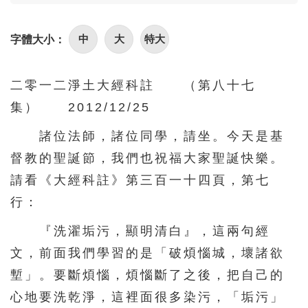
101
102
103
104
105
中
大
特大
字體大小：
106
107
108
109
110
111
112
113
114
115
二零一二淨土大經科註 （第八十七
116
117
118
119
120
集） 2012/12/25
121
122
123
124
125
諸位法師，諸位同學，請坐。今天是基
126
127
128
129
130
督教的聖誕節，我們也祝福大家聖誕快樂。
131
132
133
134
135
請看《大經科註》第三百一十四頁，第七
136
137
138
139
140
行：
141
142
143
144
145
『洗濯垢污，顯明清白』，這兩句經
146
147
148
149
150
文，前面我們學習的是「破煩惱城，壞諸欲
塹」。要斷煩惱，煩惱斷了之後，把自己的
151
152
153
154
155
心地要洗乾淨，這裡面很多染污，「垢污」
156
157
158
159
160