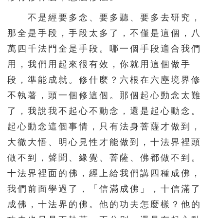
336
337
338
339
340
不是經要多念、要多聽、要多去研究，
341
342
343
344
345
那全是手段，手段太多了，不僅是這個，八
346
347
348
349
350
萬四千法門全是手段。哪一個手段適合我們
用，我們用起來很有效，你就用這個做手
351
352
353
354
355
段，準能成就。修什麼？六根在六塵境界修
356
357
358
359
360
不執著，頭一個修這個。那個起心動念太難
361
362
363
364
365
了，我說我不起心不動念，還是起心動念。
366
367
368
369
370
起心動念這個事情，只有法身菩薩才做到，
371
372
373
374
375
大徹大悟、明心見性才能做到，十法界裡頭
376
377
378
379
380
做不到，聲聞、緣覺、菩薩、佛都做不到。
十法界裡面的佛，經上給我們講四種成佛，
381
382
383
384
385
我們前面學過了，「信滿成佛」，十信滿了
386
387
388
389
390
成佛，十法界的佛。他的功夫怎麼樣？他的
391
392
393
394
395