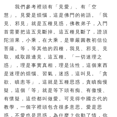
216
217
218
219
220
我們參考裡頭有「見愛」、有「空
221
222
223
224
225
慧」。見愛是煩惱，這是佛門的術語。「我
226
227
228
229
230
見、邪見」就是五種見惑，佛教弟子，入門
231
232
233
234
235
首需要把這五見斷掉。這五種見斷了，證須
陀洹果，小乘，在大乘，是華嚴圓教初信位
236
237
238
239
240
菩薩。等，等其他的四種，我見、邪見、見
241
242
243
244
245
取、戒取跟邊見，這五種。「一切迷理之
246
247
248
249
250
惑」，理是事實真相，理是法性，這個東西
251
252
253
254
255
是迷理的煩惱、習氣，迷惑，這叫見。「貪
256
257
258
259
260
欲、瞋恚等」，這就是五種思惑，貪瞋痴慢
261
262
263
264
265
疑，這個「等」就是等下頭有痴、有傲慢、
有懷疑，這些都叫做愛。可見得中國古代的
266
267
268
269
270
教學，一個字裡頭包含很多意思。愛是思
271
272
273
274
275
惑，不愛也是思惑，為什麼？你動了情，你