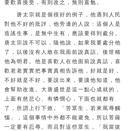
要歡喜接受，有則改之，無則嘉勉。
571
572
573
574
575
唐太宗就是個很好的例子，他遇到人民
576
577
578
579
580
對他不好的批評，他旁邊的人說：這個人是
造謠生事，是無中生有，應該要得到處分。
581
582
583
584
585
唐太宗說不可以，隨他說，如果我要處分他
586
587
588
589
590
了，以後沒有人敢在我面前說真話。後世稱
591
592
593
594
595
他為明君。他是喜歡人在他面前說真話，喜
596
597
598
599
600
歡老老實實把事實真相告訴他，好就是好，
601
602
603
604
605
不好就是不好，要說出來，要讓他知道，他
606
607
608
609
610
會幫助改進。大唐盛世是這一點心成就的，
上面有慈悲心、有憐憫心，下面也就都有
611
612
613
614
615
了，所謂上行下效。「苦眾生，若來罵辱觸
616
617
618
619
620
惱」，這個事情中外都不能避免，所以菩薩
621
622
623
624
625
一定要有忍辱。而且對這些眾生，「我當拔