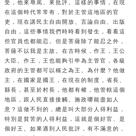
受，他來辱罵、來批評。這樣的事情，在現
511
512
513
514
515
在這個時代常常有，對於主管這地區的官
516
517
518
519
520
吏，現在講民主自由開放、言論自由、出版
自由，這些事情我們時時看到發生，看看這
521
522
523
524
525
些官員也都能忍。但是菩薩除了能忍之外，
526
527
528
529
530
菩薩不以我是主故。在古時候，作王，王公
531
532
533
534
535
大臣。作王，王也能夠引申為主管官，各級
536
537
538
539
540
政府的主管都可以稱之為王。為什麼？他做
541
542
543
544
545
主，在國家是國王，在現在的制度，省長、
縣長，甚至於村長，他都有權，他管轄這個
546
547
548
549
550
地區，跟人民直接接觸。施政哪能盡如人
551
552
553
554
555
意？這做不到的，總是叫大部分人得利益，
556
557
558
559
560
特別是貧苦的人得利益，這就是個好官、是
561
562
563
564
565
個好王。如果遇到人民批評，有不滿意的，
566
567
568
569
570