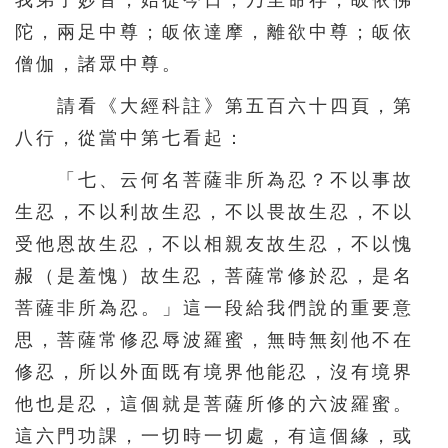
我弟子妙音，始從今日，乃至命存，皈依佛
156
157
158
159
160
陀，兩足中尊；皈依達摩，離欲中尊；皈依
161
162
163
164
165
僧伽，諸眾中尊。
166
167
168
169
170
請看《大經科註》第五百六十四頁，第
171
172
173
174
175
八行，從當中第七看起：
176
177
178
179
180
「七、云何名菩薩非所為忍？不以事故
181
182
183
184
185
生忍，不以利故生忍，不以畏故生忍，不以
受他恩故生忍，不以相親友故生忍，不以愧
186
187
188
189
190
赧（是羞愧）故生忍，菩薩常修於忍，是名
191
192
193
194
195
菩薩非所為忍。」這一段給我們說的重要意
196
197
198
199
200
思，菩薩常修忍辱波羅蜜，無時無刻他不在
201
202
203
204
205
修忍，所以外面既有境界他能忍，沒有境界
206
207
208
209
210
他也是忍，這個就是菩薩所修的六波羅蜜。
這六門功課，一切時一切處，有這個緣，或
211
212
213
214
215