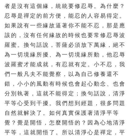
者是沒有這個緣，統統要修忍辱。為什麼？
216
217
218
219
220
忍辱是禪定的前方便，能忍的人容易得定。
221
222
223
224
225
如果說有一些緣故逼著你不能不忍，那是應
226
227
228
229
230
該的，沒有任何緣故的時候也要常修忍辱波
231
232
233
234
235
羅蜜。換句話說，菩薩必須放下萬緣，絕不
為一切境緣所擾、為一切境緣所動，他忍辱
236
237
238
239
240
波羅蜜才能成就，有忍就有定。小不忍，我
241
242
243
244
245
們一般凡夫不能覺察，以為自己修養還不
246
247
248
249
250
錯，小小的風動有時候也會起心動念、也會
251
252
253
254
255
分別執著，這就不能得定；換句話說，清淨
256
257
258
259
260
平等心受到干擾。我們想到經題，很多問題
261
262
263
264
265
自然就解決了。如何真實保護著清淨平等
覺？覺是開悟，怎麼開悟的？因為心地清淨
266
267
268
269
270
平等，這就開悟了。所以清淨心是禪定，平
271
272
273
274
275