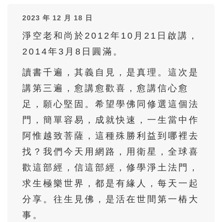
36
37
38
39
40
2023 年 12 月 18 日
41
42
43
44
45
淨空老和尚於2012年10月21日啟講，
46
47
48
49
50
2014年3月8日圓滿。
51
52
53
54
55
讀書千遍，其義自見，是真理。這次是
56
57
58
59
60
講第三遍，愈講愈歡喜，愈講信心愈
61
62
63
64
65
足，願心堅固。希望學佛同修選這個法
66
67
68
69
70
門，簡單容易，成就快速，一生當中作
71
72
73
74
75
阿惟越致菩薩，這種殊勝利益到哪裡去
找？我們今天用網路，用衛星，全球喜
76
77
78
79
80
歡這部經，信這部經，修學淨土法門，
81
82
83
84
85
求生極樂世界，都是有緣人，每天一起
86
87
88
89
90
分享。往生見佛，是活在世間第一樁大
91
92
93
94
95
事。