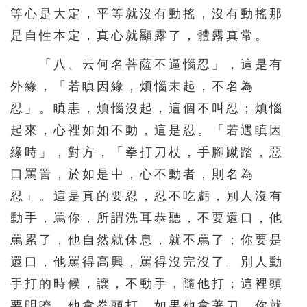
等心是大定，平等就沒有動搖，沒有動搖那
276
277
278
279
280
是自性本定，真心就顯露了，體露真常。
281
282
283
284
285
「八、云何名菩薩不逼惱忍」，這是有
286
287
288
289
290
外緣，「若瞋因緣，煩惱未起，不名為
291
292
293
294
295
忍」。瞋恚，煩惱沒起，這個不叫忍；煩惱
296
297
298
299
300
起來，心裡如如不動，這是忍。「若遇瞋因
緣時」，對方，「拳打刀杖，手腳蹴踏，惡
301
302
303
304
305
口罵詈，於如是中，心不動者，則名為
306
307
308
309
310
忍」。這是真的要忍，忍不吃虧，別人沒有
311
312
313
314
315
動手，罵你，所謂洗耳恭聽，不要還口，他
316
317
318
319
320
罵累了，他自然就休息，就不罵了；你要是
321
322
323
324
325
還口，他罵得高興，罵得沒完沒了。別人動
手打的時候，讓，不動手，隨他打；這裡頭
326
327
328
329
330
要明瞭，他拿拳頭打。如果他拿著刀，你就