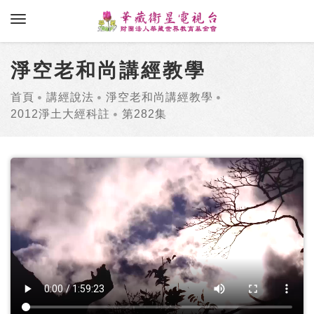
toggle navigation
淨空老和尚講經教學
首頁
講經說法
淨空老和尚講經教學
2012淨土大經科註
第282集