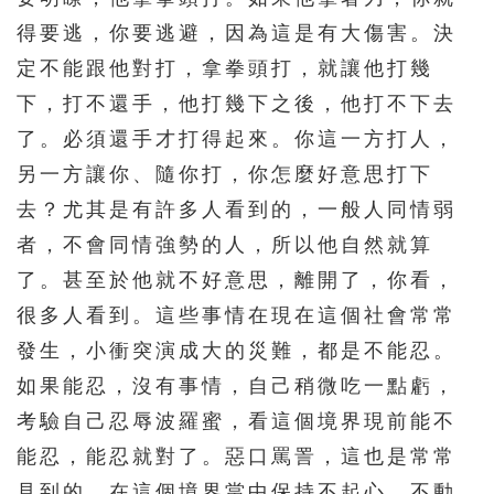
331
332
333
334
335
得要逃，你要逃避，因為這是有大傷害。決
336
337
338
339
340
定不能跟他對打，拿拳頭打，就讓他打幾
341
342
343
344
345
下，打不還手，他打幾下之後，他打不下去
346
347
348
349
350
了。必須還手才打得起來。你這一方打人，
另一方讓你、隨你打，你怎麼好意思打下
351
352
353
354
355
去？尤其是有許多人看到的，一般人同情弱
356
357
358
359
360
者，不會同情強勢的人，所以他自然就算
361
362
363
364
365
了。甚至於他就不好意思，離開了，你看，
366
367
368
369
370
很多人看到。這些事情在現在這個社會常常
371
372
373
374
375
發生，小衝突演成大的災難，都是不能忍。
376
377
378
379
380
如果能忍，沒有事情，自己稍微吃一點虧，
考驗自己忍辱波羅蜜，看這個境界現前能不
381
382
383
384
385
能忍，能忍就對了。惡口罵詈，這也是常常
386
387
388
389
390
見到的，在這個境界當中保持不起心、不動