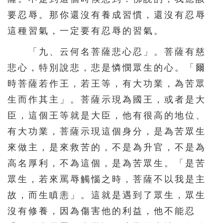
451
452
453
454
455
要忍辱。那你還沒有養成習慣，還沒有忍辱
456
457
458
459
460
這種習氣，一定要有忍辱的習氣。
461
462
463
464
465
「九、云何名菩薩悲心忍」。菩薩有慈
悲心，特別說悲，悲是憐憫眾生的心。「爾
466
467
468
469
470
時菩薩若作王，若王等，有大功業，為苦眾
471
472
473
474
475
生而作其主」。菩薩示現為國王，或者是大
476
477
478
479
480
臣，這個王等就是大臣，他有很高的地位、
481
482
483
484
485
有大功業，菩薩示現這個身分，是為苦眾生
486
487
488
489
490
來做主，是來救苦的，不是為升官，不是為
491
492
493
494
495
高名厚利，不為這個，是為苦眾生。「是苦
眾生，若來罵辱觸惱之時，菩薩不以我是主
496
497
498
499
500
故，而生瞋恚」。這就是遇到了眾生，眾生
501
502
503
504
505
沒有修養，因為傷害他的利益，他不能忍
506
507
508
509
510