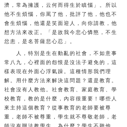
626
627
628
629
630
濟，常為擁護，云何而得生於瞋惱」。所以
631
632
633
634
635
他不生煩惱，你罵了他，批評了他，他也不
會生煩惱，他還是笑面迎人，向你請教，他
636
637
638
639
640
想方法來改正。「是故我今悲心憐愍，不生
641
642
643
644
忿恚，是名菩薩悲心忍」。
人，特別是生在動亂的社會，不如意事
常八九，心裡面的怨恨是沒法子避免的，這
樣表現在外面心浮氣躁。這種情形我們理
解。用什麼方法來解決這問題？還是教育。
社會沒有人教他。社會教育、家庭教育、學
校教育，教的是什麼，內容很重要！哪些人
來主持這個教育？從事教育的老師要被尊
重，老師不被尊重，學生就不尊敬老師，老
師沒有辦法教學生，為什麼？學生不聽他