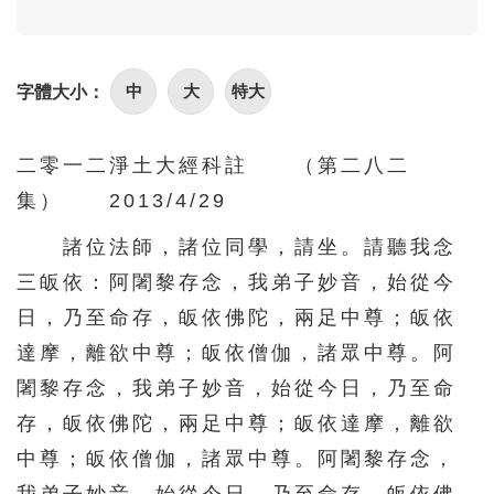
96
97
98
99
100
101
102
103
104
105
中
大
特大
字體大小：
106
107
108
109
110
111
112
113
114
115
二零一二淨土大經科註 （第二八二
116
117
118
119
120
集） 2013/4/29
121
122
123
124
125
諸位法師，諸位同學，請坐。請聽我念
126
127
128
129
130
三皈依：阿闍黎存念，我弟子妙音，始從今
131
132
133
134
135
日，乃至命存，皈依佛陀，兩足中尊；皈依
136
137
138
139
140
達摩，離欲中尊；皈依僧伽，諸眾中尊。阿
闍黎存念，我弟子妙音，始從今日，乃至命
141
142
143
144
145
存，皈依佛陀，兩足中尊；皈依達摩，離欲
146
147
148
149
150
中尊；皈依僧伽，諸眾中尊。阿闍黎存念，
151
152
153
154
155