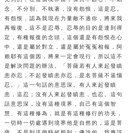
391
392
393
394
395
念、不分別、不執著，沒有怨恨，這是忍。
396
397
398
399
400
有怨恨，認為我現在力量敵不過你，將來我
401
402
403
404
405
再報復，這不是忍辱。忍辱的目的是達到禪
定，有種報復的念頭，這個還是有怨恨在心
406
407
408
409
410
中，還是屬於對立，還是屬於冤冤相報，阿
411
412
413
414
415
賴耶有這個因，將來一定會現行，所以這不
416
417
418
419
420
是解決問題的辦法。「菩薩若有人來起發瞋
421
422
423
424
425
恚亦忍，不起發瞋恚亦忍，是名菩薩不逼惱
426
427
428
429
430
忍。」這一句話的意思深。有人來起發瞋
恚，這忍；沒有人來起發瞋恚，也忍。這句
431
432
433
434
435
話意思深，沒有這種境界，自己有這個智
436
437
438
439
440
慧、有這種修為，就是有這種修行的功夫，
441
442
443
444
445
一切時一切處遇到境界他是自然的，這是菩
446
447
448
449
450
薩。不是到這個時候想到：佛說的，我應該