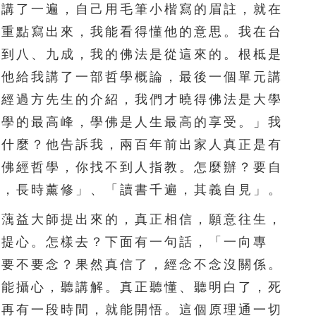
家講了一遍，自己用毛筆小楷寫的眉註，就在
156
157
158
159
160
把重點寫出來，我能看得懂他的意思。我在台
161
162
163
164
165
講到八、九成，我的佛法是從這來的。根柢是
，他給我講了一部哲學概論，最後一個單元講
166
167
168
169
170
，經過方先生的介紹，我們才曉得佛法是大學
171
172
173
174
175
哲學的最高峰，學佛是人生最高的享受。」我
為什麼？他告訴我，兩百年前出家人真正是有
176
177
178
179
180
學佛經哲學，你找不到人指教。怎麼辦？要自
181
182
183
184
185
入，長時薰修」、「讀書千遍，其義自見」。
186
187
188
189
190
蕅益大師提出來的，真正相信，願意往生，
菩提心。怎樣去？下面有一句話，「一向專
191
192
193
194
195
經要不要念？果然真信了，經念不念沒關係。
196
197
198
199
200
不能攝心，聽講解。真正聽懂、聽明白了，死
昧再有一段時間，就能開悟。這個原理通一切