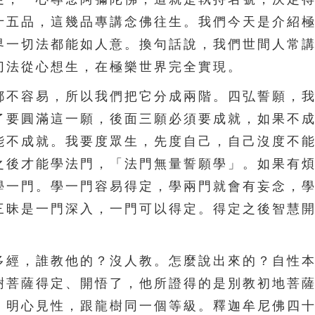
十五品，這幾品專講念佛往生。我們今天是介紹
界一切法都能如人意。換句話說，我們世間人常
切法從心想生，在極樂世界完全實現。
不容易，所以我們把它分成兩階。四弘誓願，我
了要圓滿這一願，後面三願必須要成就，如果不
能不成就。我要度眾生，先度自己，自己沒度不
之後才能學法門，「法門無量誓願學」。如果有
學一門。學一門容易得定，學兩門就會有妄念，
三昧是一門深入，一門可以得定。得定之後智慧
經，誰教他的？沒人教。怎麼說出來的？自性本
樹菩薩得定、開悟了，他所證得的是別教初地菩
、明心見性，跟龍樹同一個等級。釋迦牟尼佛四