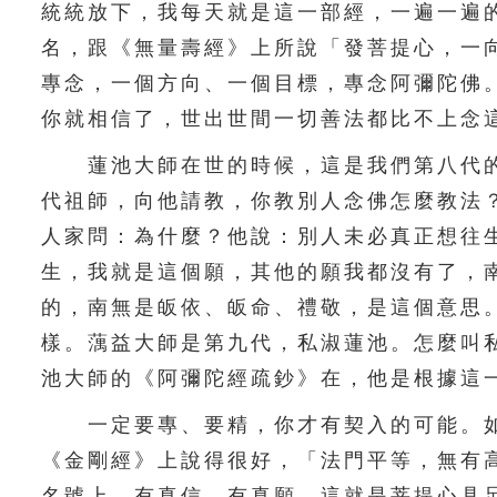
統統放下，我每天就是這一部經，一遍一遍
名，跟《無量壽經》上所說「發菩提心，一
專念，一個方向、一個目標，專念阿彌陀佛
你就相信了，世出世間一切善法都比不上念
蓮池大師在世的時候，這是我們第八代的
代祖師，向他請教，你教別人念佛怎麼教法
人家問：為什麼？他說：別人未必真正想往
生，我就是這個願，其他的願我都沒有了，
的，南無是皈依、皈命、禮敬，是這個意思
樣。蕅益大師是第九代，私淑蓮池。怎麼叫
池大師的《阿彌陀經疏鈔》在，他是根據這
一定要專、要精，你才有契入的可能。如
《金剛經》上說得很好，「法門平等，無有
名號上，有真信、有真願，這就是菩提心具