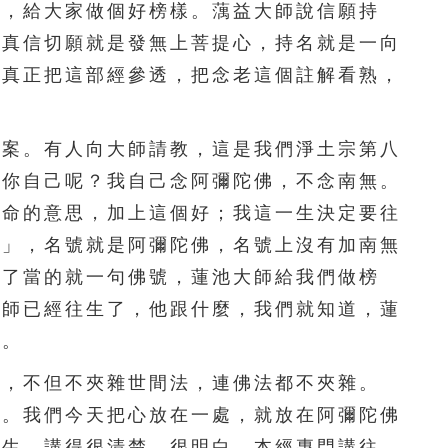
入，給大家做個好榜樣。蕅益大師說信願持
251
252
253
254
255
。真信切願就是發無上菩提心，持名就是一向
你真正把這部經參透，把念老這個註解看熟，
256
257
258
259
260
。
261
262
263
264
265
案。有人向大師請教，這是我們淨土宗第八
：你自己呢？我自己念阿彌陀佛，不念南無。
266
267
268
269
270
皈命的意思，加上這個好；我這一生決定要往
271
272
273
274
275
號」，名號就是阿彌陀佛，名號上沒有加南無
截了當的就一句佛號，蓮池大師給我們做榜
276
277
278
279
280
大師已經往生了，他跟什麼，我們就知道，蓮
281
282
283
284
285
下。
286
287
288
289
290
，不但不夾雜世間法，連佛法都不夾雜。
」。我們今天把心放在一處，就放在阿彌陀佛
291
292
293
294
295
得生，講得很清楚、很明白。本經專門講往