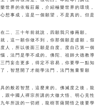
296
297
298
299
300
極樂世界的依報莊嚴，介紹極樂世界的環境，
講心想事成，這是一個願望，不是真的。但是
301
302
303
304
305
306
307
308
309
310
在二、三十年前就說，四願我只修兩願。
311
312
313
314
315
成就，這一願你做不到，你那個願是虛願，假
能度人，所以後面三願是自度。度自己第一個
316
317
318
319
320
煩惱，法門是學不成的。佛陀、祖師大德教導
321
322
323
324
325
學三門妄念更多，得定不容易，你要學一點知
開了，智慧開了才能學法門，法門無量誓願
326
327
328
329
330
331
332
333
334
335
具的般若智慧，這麼來的。佛滅度之後，龍
薩，跟中國人禪宗所講的大徹大悟、明心見性
336
337
338
339
340
十九年所說的一切經，龍樹菩薩開悟之後要學