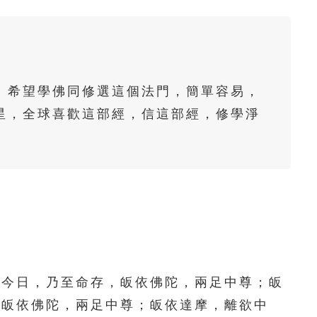
61
62
63
64
65
66
67
68
69
70
71
72
73
74
75
。希望學佛同修選這個法門，簡單容易，
76
77
78
79
80
星，全球喜歡這部經，信這部經，修學淨
。
81
82
83
84
85
86
87
88
89
90
91
92
93
94
95
96
97
98
99
100
101
102
103
104
105
今日，乃至命存，皈依佛陀，兩足中尊；皈
，皈依佛陀，兩足中尊；皈依達摩，離欲中
106
107
108
109
110