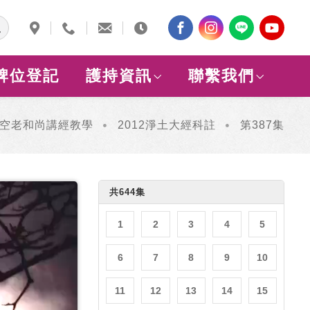
牌位登記
護持資訊
聯繫我們
空老和尚講經教學
2012淨土大經科註
第387集
共644集
1
2
3
4
5
6
7
8
9
10
11
12
13
14
15