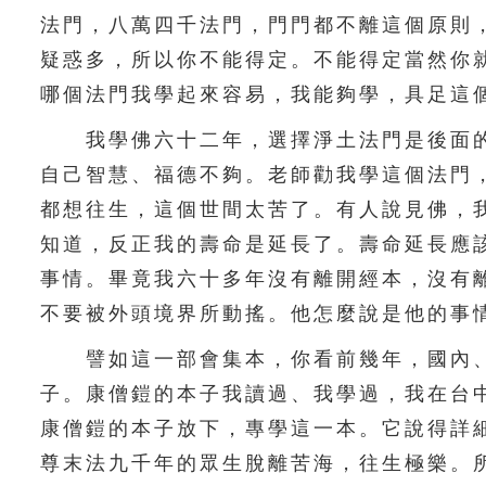
法門，八萬四千法門，門門都不離這個原則
疑惑多，所以你不能得定。不能得定當然你
哪個法門我學起來容易，我能夠學，具足這
我學佛六十二年，選擇淨土法門是後面的
自己智慧、福德不夠。老師勸我學這個法門
都想往生，這個世間太苦了。有人說見佛，
知道，反正我的壽命是延長了。壽命延長應
事情。畢竟我六十多年沒有離開經本，沒有
不要被外頭境界所動搖。他怎麼說是他的事
譬如這一部會集本，你看前幾年，國內、
子。康僧鎧的本子我讀過、我學過，我在台
康僧鎧的本子放下，專學這一本。它說得詳
尊末法九千年的眾生脫離苦海，往生極樂。