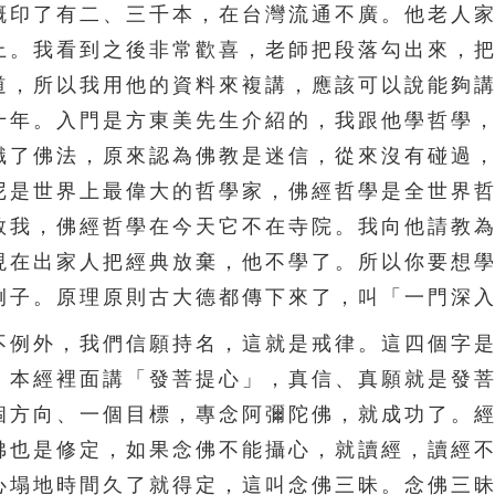
概印了有二、三千本，在台灣流通不廣。他老人
上。我看到之後非常歡喜，老師把段落勾出來，
道，所以我用他的資料來複講，應該可以說能夠
十年。入門是方東美先生介紹的，我跟他學哲學
識了佛法，原來認為佛教是迷信，從來沒有碰過
尼是世界上最偉大的哲學家，佛經哲學是全世界
教我，佛經哲學在今天它不在寺院。我向他請教
現在出家人把經典放棄，他不學了。所以你要想
例子。原理原則古大德都傳下來了，叫「一門深
例外，我們信願持名，這就是戒律。這四個字是
，本經裡面講「發菩提心」，真信、真願就是發
個方向、一個目標，專念阿彌陀佛，就成功了。
佛也是修定，如果念佛不能攝心，就讀經，讀經
心塌地時間久了就得定，這叫念佛三昧。念佛三