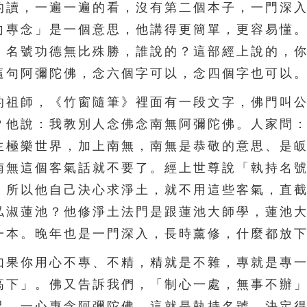
的讀，一遍一遍的看，沒有第二個本子，一門深
向專念」是一個意思，他講得更簡單，更容易懂
。名號功德無比殊勝，誰說的？這部經上說的，
這句阿彌陀佛，念六個字可以，念四個字也可以
祖師，《竹窗隨筆》裡面有一段文字，佛門叫公
？他說：我教別人念佛念南無阿彌陀佛。人家問
生極樂世界，加上南無，南無是恭敬的意思、是
南無這個客氣話就不要了。經上世尊說「執持名
。所以他自己決心求淨土，就不用這些客氣，直
私淑蓮池？他修淨土法門是跟蓮池大師學，蓮池
一本。晚年也是一門深入，長時薰修，什麼都放
果你用心不專、不精，精就是不雜，專就是專一
高下」。佛又告訴我們，「制心一處，無事不辦
足，一心專念阿彌陀佛，這就是執持名號，決定