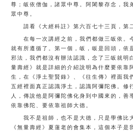
尊；皈依僧伽，諸眾中尊。阿闍黎存念，我
眾中尊。
請看《大經科註》第六百七十三頁，第二
在每一次講經之前，我們都做三皈依。今
就有所遵循了。第一個，皈，皈是回頭，依
邪法，我們都沒有辦法認識，念了三皈就明
量壽經》就是詳細的介紹說明為什麼要依靠
生，在《淨土聖賢錄》、《往生傳》裡面我
五經裡面真正認識淨土，認識阿彌陀佛。修
人，傳說他是阿彌陀佛化身到中國來的，善
依靠佛陀、要依靠祖師大德。
我不是祖師，也不是大德，只是學佛比大
《無量壽經》夏蓮老的會集本，這個本子是