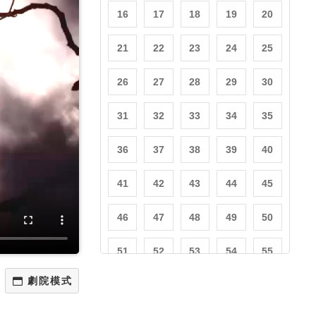
16
17
18
19
20
21
22
23
24
25
26
27
28
29
30
31
32
33
34
35
36
37
38
39
40
41
42
43
44
45
46
47
48
49
50
51
52
53
54
55
56
57
58
59
60