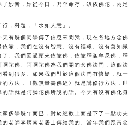
弟子妙音，始從今日，乃至命存，皈依佛陀，兩
行，科題，「水如人意」。
天有幾個同學傳了信息來問我，現在各地方念佛
是依靠，我們在沒有智慧、沒有福報、沒有善知
白了。我們回過頭來依靠佛，依靠釋迦牟尼佛，
阿彌陀佛。阿彌陀佛為我們開的念佛法門，這個
們看到很多。如果我們對於這個法門有懷疑，就
行的方法，《觀無量壽佛經》就是講修行方法，
導的話就是阿彌陀佛所說的話。今天有沒有佛化
家多學幾年而已，對於經教上面是下了一點功夫
我的老師李炳南老居士傳給我的。當年我們跟黃