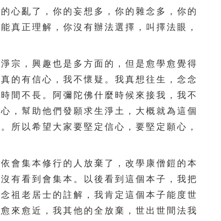
201
202
203
204
205
你的心亂了，你的妄想多，你的雜念多，你的
206
207
208
209
210
不能真正理解，你沒有辦法選擇，叫擇法眼，
211
212
213
214
215
淨宗，興趣也是多方面的，但是愈學愈覺得
216
217
218
219
220
我真的有信心，我不懷疑。我真想往生，念念
，時間不長。阿彌陀佛什麼時候來接我，我不
221
222
223
224
225
信心，幫助他們發願求生淨土，大概就為這個
226
227
228
229
230
的。所以希望大家要堅定信心，要堅定願心，
231
232
233
234
235
依會集本修行的人放棄了，改學康僧鎧的本
236
237
238
239
240
候沒有看到會集本。以後看到這個本子，我把
241
242
243
244
245
黃念祖老居士的註解，我肯定這個本子能度世
子愈來愈近，我其他的全放棄，世出世間法我
246
247
248
249
250