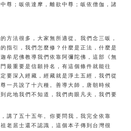
足中尊；皈依達摩，離欲中尊；皈依僧伽，諸
111
112
113
114
115
116
117
118
119
120
的方法很多，大家無所適從。我們念三皈，
121
122
123
124
125
識的指引，我們怎麼修？什麼是正法，什麼是
126
127
128
129
130
釋迦牟尼佛教導我們依靠阿彌陀佛，這部《無
法門最重要是信願持名，有這個條件就能往
131
132
133
134
135
一定要深入經藏，經藏就是淨土五經，我們從
136
137
138
139
140
世尊一共說了十六種。善導大師，唐朝時候
身到此地我們不知道，我們肉眼凡夫，我們要
141
142
143
144
145
146
147
148
149
150
，講了五十五年。你要問我，我完全依靠
151
152
153
154
155
念祖老居士還不認識，這個本子傳到台灣很