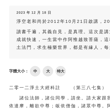
2023 年 12 月 18 日
淨空老和尚於2012年10月21日啟講，2
讀書千遍，其義自見，是真理。這次是講
成就快速，一生當中作阿惟越致菩薩，這
土法門，求生極樂世界，都是有緣人，每
字體大小：
中
大
特大
二零一二淨土大經科註 （第三八七集） 
諸位法師，諸位同學，請坐。請大家跟我
依達摩，離欲中尊；皈依僧伽，諸眾中尊。