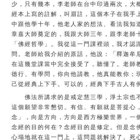
少，只有幾本，李老師在台中印過兩次，大
經本上寫的註解，叫眉註，這個本子在我手
中跟他學十年，他老人家的想法、看法我知
章嘉大師奠定的，我跟大師三年，跟李老師
「佛經哲學」。我從這一門課裡頭，我才認
問。老師給我介紹的原話，他說：「釋迦牟
在這幾堂課當中完全接受了，聽懂了。老師
德行、有學問，你向他請教，他真能教你；
己從經典上下手。可以的，經典下手古人有
佛法所講求的是戒定慧三學，淨土宗也不
這個願望非常懇切。有信、有願就是菩提心
念」，向是方向，方向是西方極樂世界，一
念經的目的何在？念經目的是修定。但是念
心塌地就在這一門上，這問題就解決了。死