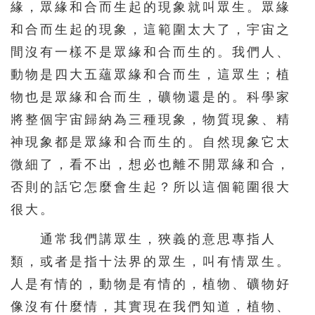
緣，眾緣和合而生起的現象就叫眾生。眾緣
156
157
158
159
160
和合而生起的現象，這範圍太大了，宇宙之
161
162
163
164
165
間沒有一樣不是眾緣和合而生的。我們人、
166
167
168
169
170
動物是四大五蘊眾緣和合而生，這眾生；植
171
172
173
174
175
物也是眾緣和合而生，礦物還是的。科學家
將整個宇宙歸納為三種現象，物質現象、精
176
177
178
179
180
神現象都是眾緣和合而生的。自然現象它太
181
182
183
184
185
微細了，看不出，想必也離不開眾緣和合，
186
187
188
189
190
否則的話它怎麼會生起？所以這個範圍很大
191
192
193
194
195
很大。
196
197
198
199
200
通常我們講眾生，狹義的意思專指人
201
202
203
204
205
類，或者是指十法界的眾生，叫有情眾生。
206
207
208
209
210
人是有情的，動物是有情的，植物、礦物好
像沒有什麼情，其實現在我們知道，植物、
211
212
213
214
215