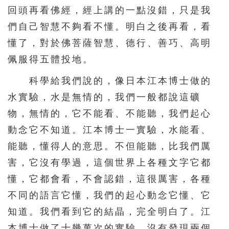
回頭再看佛經，經上講的一點沒錯，只是我
276
277
278
279
280
們自己智慧不夠看不懂。明白之後再看，看
281
282
283
284
285
懂了，對於佛菩薩智慧、德行、善巧、高明
286
287
288
289
290
佩服得五體投地。
291
292
293
294
295
科學給我們說的，像日本江本博士做的
296
297
298
299
300
水實驗，水是無情的，我們一般都說這礦
物，無情的，它不能看、不能聽，我們起心
301
302
303
304
305
動念它不知道。江本博士一實驗，水能看、
306
307
308
309
310
能聽，懂得人的意思。不但能聽，比我們厲
311
312
313
314
315
害，它沒有學過，這個世界上各種文字它都
316
317
318
319
320
懂，它都會看，不會認錯，這很厲害，各種
321
322
323
324
325
不同的語言它懂，我們的起心動念它懂、它
知道。我們看到它的結晶，完全明白了。江
326
327
328
329
330
本博士做了十幾萬次的實驗，沒有發現兩個