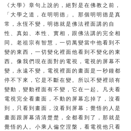
《大學》章句上說的，絕對是在佛教之前，
451
452
453
454
455
「大學之道，在明明德」。那個明明德是真
456
457
458
459
460
常，永恆不變，明德就是佛法裡面講的自
461
462
463
464
465
性、真如、本性、實相，跟佛法講的完全相
466
467
468
469
470
同。老祖宗有智慧，一切萬變當中他看到不
471
472
473
474
475
變的東西，一切變化裡面他看到不變化的東
西。像我們現在面對的電視，電視的屏幕不
476
477
478
479
480
變，永遠不變，電視裡面的畫面是一秒鐘都
481
482
483
484
485
停不下來，它是不斷在變。所以不變裡頭有
486
487
488
489
490
變動，變動裡面有不變，它在一起。凡夫看
491
492
493
494
495
電視完全看畫面，不動的屏幕忘掉了，沒看
496
497
498
499
500
到，只看到畫面，沒看到屏幕；覺悟的人是
畫面跟屏幕清清楚楚，全都看到了，那就是
501
502
503
504
505
覺悟的人。小乘人偏空涅槃，看電視他只看
506
507
508
509
510