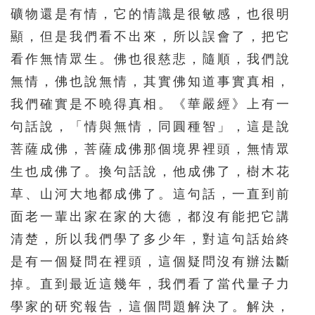
礦物還是有情，它的情識是很敏感，也很明
216
217
218
219
220
顯，但是我們看不出來，所以誤會了，把它
221
222
223
224
225
看作無情眾生。佛也很慈悲，隨順，我們說
226
227
228
229
230
無情，佛也說無情，其實佛知道事實真相，
231
232
233
234
235
我們確實是不曉得真相。《華嚴經》上有一
句話說，「情與無情，同圓種智」，這是說
236
237
238
239
240
菩薩成佛，菩薩成佛那個境界裡頭，無情眾
241
242
243
244
245
生也成佛了。換句話說，他成佛了，樹木花
246
247
248
249
250
草、山河大地都成佛了。這句話，一直到前
251
252
253
254
255
面老一輩出家在家的大德，都沒有能把它講
256
257
258
259
260
清楚，所以我們學了多少年，對這句話始終
261
262
263
264
265
是有一個疑問在裡頭，這個疑問沒有辦法斷
掉。直到最近這幾年，我們看了當代量子力
266
267
268
269
270
學家的研究報告，這個問題解決了。解決，
271
272
273
274
275