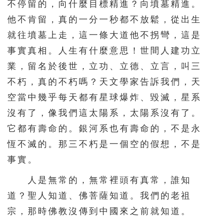
不停留的，向什麼目標精進？向墳墓精進。
391
392
393
394
395
他不肯留，真的一分一秒都不放鬆，從出生
396
397
398
399
400
就往墳墓上走，這一條大道他不拐彎，這是
401
402
403
404
405
事實真相。人生有什麼意思！世間人建功立
406
407
408
409
410
業，留名於後世，立功、立德、立言，叫三
411
412
413
414
415
不朽，真的不朽嗎？天文學家告訴我們，天
空當中幾乎每天都有星球爆炸、毀滅，星系
416
417
418
419
420
沒有了，像我們這太陽系，太陽系沒有了。
421
422
423
424
425
它都有壽命的。銀河系也有壽命的，不是永
426
427
428
429
430
恆不滅的。那三不朽是一個空的假想，不是
431
432
433
434
435
事實。
436
437
438
439
440
人是無常的，無常裡頭有真常，誰知
441
442
443
444
445
道？聖人知道、佛菩薩知道。我們的老祖
446
447
448
449
450
宗，那時佛教沒傳到中國來之前就知道。