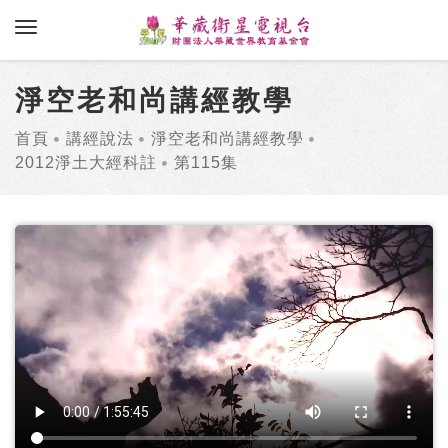
toggle navigation
淨空老和尚講經教學
首頁
講經說法
淨空老和尚講經教學
2012淨土大經科註
第115集