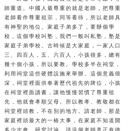
師重道。中國人最尊重的就是老師，把尊重
571
572
573
574
575
老師看作尊重祖宗，同等看待，所以老師具
576
577
578
579
580
有神聖的地位。家庭子弟多了，要辦個學
581
582
583
584
585
校，這個學校叫塾，我們一般叫私塾，塾是
586
587
588
589
590
家庭子弟學校。古時候是大家庭，一家人口
三、四百人，五、六百人，小孩很多，總有
591
592
593
594
595
幾十個小孩，所以要教。學校多半在祠堂，
596
597
598
599
600
利用祠堂這些硬體設施來舉辦。這個意義很
601
602
603
604
605
深，祠堂裡面供奉著歷代祖先的牌位，小孩
606
607
608
609
610
在祠堂裡面讀書，讓他慢慢習慣了尊重祖
611
612
613
614
615
先，他就會孝順父母。所以教孝、教敬都在
祠堂裡頭教，不在別的地方。請老師，那是
616
617
618
619
620
家庭裡頭最大的一樁大事，在家庭不知道開
621
622
623
624
625
多少次會，研究討論。請這個老師真正有德