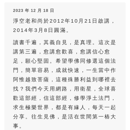
36
37
38
39
40
2023 年 12 月 18 日
41
42
43
44
45
淨空老和尚於2012年10月21日啟講，
46
47
48
49
50
2014年3月8日圓滿。
51
52
53
54
55
讀書千遍，其義自見，是真理。這次是
56
57
58
59
60
講第三遍，愈講愈歡喜，愈講信心愈
61
62
63
64
65
足，願心堅固。希望學佛同修選這個法
66
67
68
69
70
門，簡單容易，成就快速，一生當中作
71
72
73
74
75
阿惟越致菩薩，這種殊勝利益到哪裡去
找？我們今天用網路，用衛星，全球喜
76
77
78
79
80
歡這部經，信這部經，修學淨土法門，
81
82
83
84
85
求生極樂世界，都是有緣人，每天一起
86
87
88
89
90
分享。往生見佛，是活在世間第一樁大
91
92
93
94
95
事。