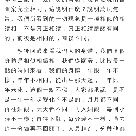
331
332
333
334
335
圖案完全相同，這說明什麼？說明萬法無
336
337
338
339
340
常。我們所看到的一切現象是一種相似的相
341
342
343
344
345
續相，不是真正相續，真正相續應該有同
346
347
348
349
350
的，前後是相同的，前後不同。
351
352
353
354
355
然後回過來看我們人的身體，我們這個
356
357
358
359
360
身體是相似相續相。我們從顯著，比較長一
點的時間來看，我們的身體一年跟一年不一
361
362
363
364
365
樣，年年不相同。從出生那天起，一年比一
366
367
368
369
370
年老化，這個一點不假，大家都承認。是不
371
372
373
374
375
是一年一年起變化？不是的，月月都不同。
376
377
378
379
380
再往細觀，天天都不同；再入細觀，每個小
381
382
383
384
385
時不一樣；再往下觀，每分鐘不一樣，過去
這一分鐘再不回頭了。人最精進，分秒他都
386
387
388
389
390