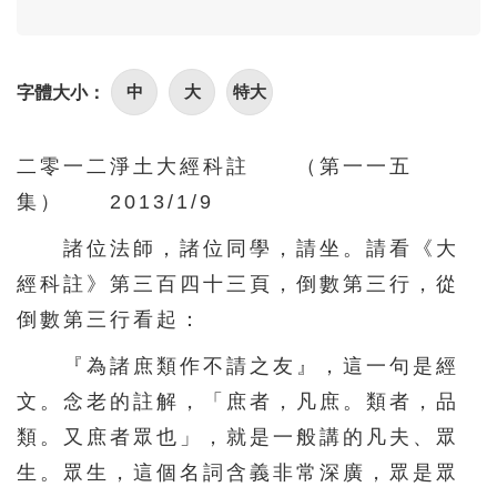
96
97
98
99
100
101
102
103
104
105
中
大
特大
字體大小：
106
107
108
109
110
111
112
113
114
115
二零一二淨土大經科註 （第一一五
116
117
118
119
120
集） 2013/1/9
121
122
123
124
125
諸位法師，諸位同學，請坐。請看《大
126
127
128
129
130
經科註》第三百四十三頁，倒數第三行，從
131
132
133
134
135
倒數第三行看起：
136
137
138
139
140
『為諸庶類作不請之友』，這一句是經
141
142
143
144
145
文。念老的註解，「庶者，凡庶。類者，品
146
147
148
149
150
類。又庶者眾也」，就是一般講的凡夫、眾
生。眾生，這個名詞含義非常深廣，眾是眾
151
152
153
154
155