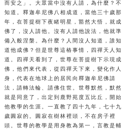
而安之」。大眾當中沒有人請，為什麼？不
知道。釋迦牟尼佛八相成道，當他三十歲那
年，在菩提樹下夜睹明星，豁然大悟，就成
佛了，沒人請他。沒有人請他說法，他就準
備入般涅槃。為什麼？人間沒人知道，誰知
道他成佛？但是世尊這樁事情，四禪天人知
道。四禪天看到了，世尊在菩提樹下示現成
佛，他們來代表，從四禪天下來，變化作人
身，代表在地球上的居民向釋迦牟尼佛請
法，請轉法輪、請佛住世。世尊默然，默然
就是同意了，出定到鹿野苑度五比丘，開始
他教學的生涯。一直教了四十九年，七十九
歲圓寂的。圓寂在樹林裡頭，不在房子裡
頭。世尊的教學是用身教為第一，言教是輔