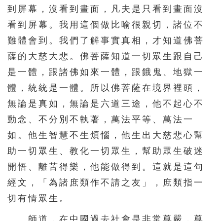
到屏幕，沒看到畫面，凡夫是只看到畫面沒
511
512
513
514
515
看到屏幕。我用這個做比喻很親切，諸位不
516
517
518
519
520
難體會到。我們了解事實真相，才知道佛菩
521
522
523
524
525
薩的大慈大悲。佛菩薩知道一切眾生跟自己
526
527
528
529
530
是一體，跟諸佛如來一體，跟餓鬼、地獄一
體，統統是一體。所以佛菩薩在境界裡頭，
531
532
533
534
535
無論是真如，無論是六道三途，他不起心不
536
537
538
539
540
動念、不分別不執著，萬法平等、萬法一
541
542
543
544
545
如。他生智慧不生煩惱，他生出大慈悲心幫
546
547
548
549
550
助一切眾生、教化一切眾生，幫助眾生破迷
551
552
553
554
555
開悟、離苦得樂，他能做得到。這就是這句
經文，「為諸庶類作不請之友」，庶類指一
556
557
558
559
560
切有情眾生。
561
562
563
564
565
師道，在中國過去社會是非常尊嚴，尊
566
567
568
569
570