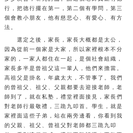
626
627
628
629
630
行，把德行擺在第一，第二個有學問，第三
631
632
633
634
635
個會教小朋友，他有慈悲心、有愛心、有方
636
637
638
639
640
法。
641
642
643
644
選定之後，家長，家長大概都是太公，
因為從前一個家是大家，所以家裡根本不分
家的，一家人都住在一起，是個社會組織，
家長多半是曾祖父這一輩人，他們來擔當。
高祖父是掛名，年歲太大，不管事了。我們
的曾祖父、祖父、父親都要去迎接老師，老
師到了，就在私塾，禮堂裡面接見，家長們
對老師行最敬禮，三跪九叩首。學生，就是
家裡面這些子弟，站在兩旁邊看，你看到我
的父親、祖父、曾祖父對老師都三跪九叩