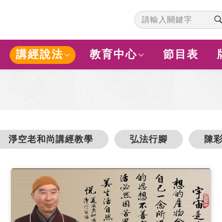
講經說法
教育中心
節目表
淨空老和尚講經教學
弘法行腳
陳