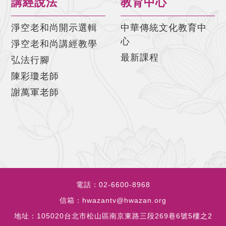
講經說法
教育中心
淨空老和尚開示選輯
中華傳統文化教育中
心
淨空老和尚講經教學
最新課程
弘法行腳
陳彩瓊老師
謝萬軍老師
電話：
02-6600-8968
信箱：
hwazantv@hwazan.org
地址：
105020台北市松山區南京東路三段269巷6號5樓之2