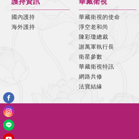
護持資訊
華藏衛視
國內護持
華藏衛視的使命
海外護持
淨空老和尚
陳彩瓊總裁
謝萬軍執行長
衛星參數
華藏衛視特訊
網路共修
法寶結緣