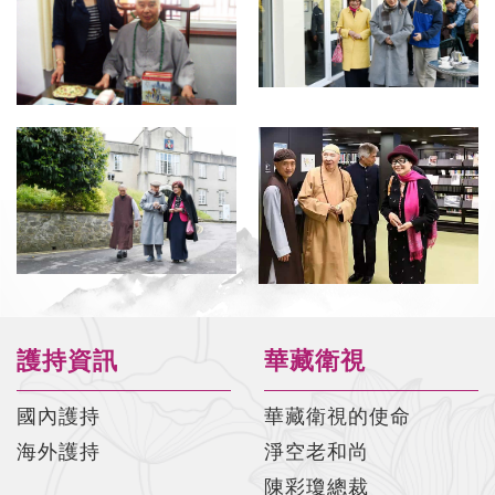
護持資訊
華藏衛視
國內護持
華藏衛視的使命
海外護持
淨空老和尚
陳彩瓊總裁