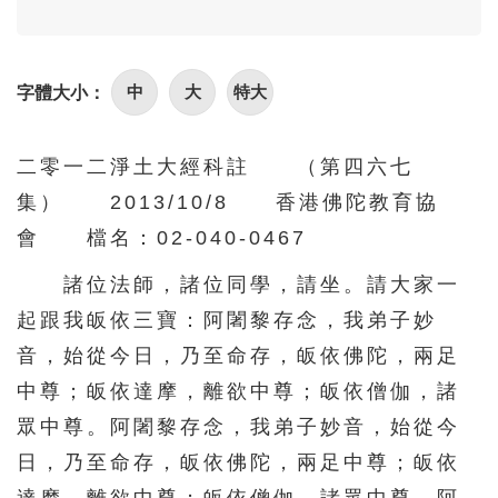
96
97
98
99
100
101
102
103
104
105
中
大
特大
字體大小：
106
107
108
109
110
111
112
113
114
115
二零一二淨土大經科註 （第四六七
116
117
118
119
120
集） 2013/10/8 香港佛陀教育協
121
122
123
124
125
會 檔名：02-040-0467
126
127
128
129
130
諸位法師，諸位同學，請坐。請大家一
131
132
133
134
135
起跟我皈依三寶：阿闍黎存念，我弟子妙
136
137
138
139
140
音，始從今日，乃至命存，皈依佛陀，兩足
中尊；皈依達摩，離欲中尊；皈依僧伽，諸
141
142
143
144
145
眾中尊。阿闍黎存念，我弟子妙音，始從今
146
147
148
149
150
日，乃至命存，皈依佛陀，兩足中尊；皈依
151
152
153
154
155