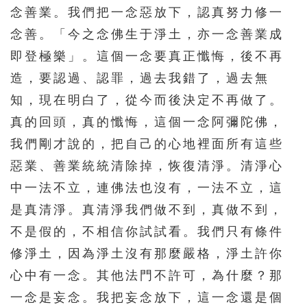
念善業。我們把一念惡放下，認真努力修一
451
452
453
454
455
念善。「今之念佛生于淨土，亦一念善業成
456
457
458
459
460
即登極樂」。這個一念要真正懺悔，後不再
461
462
463
464
465
造，要認過、認罪，過去我錯了，過去無
466
467
468
469
470
知，現在明白了，從今而後決定不再做了。
471
472
473
474
475
真的回頭，真的懺悔，這個一念阿彌陀佛，
我們剛才說的，把自己的心地裡面所有這些
476
477
478
479
480
惡業、善業統統清除掉，恢復清淨。清淨心
481
482
483
484
485
中一法不立，連佛法也沒有，一法不立，這
486
487
488
489
490
是真清淨。真清淨我們做不到，真做不到，
491
492
493
494
495
不是假的，不相信你試試看。我們只有條件
496
497
498
499
500
修淨土，因為淨土沒有那麼嚴格，淨土許你
心中有一念。其他法門不許可，為什麼？那
501
502
503
504
505
一念是妄念。我把妄念放下，這一念還是個
506
507
508
509
510