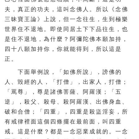
331
332
333
334
335
夫，真正的功夫，這叫念佛人。所以《念佛
336
337
338
339
340
三昧寶王論》上說，但一念往生，生到極樂
341
342
343
344
345
世界住不退地。即使同居土下下品往生，也
346
347
348
349
350
是住不退地，為什麼？阿彌陀佛本願加持，
四十八願加持你，你就能得到，所以這是
351
352
353
354
355
正。
356
357
358
359
360
下面舉例說，「如佛所說」，謗佛的
361
362
363
364
365
人、毀經的人，「打僧」，出家人，打僧；
366
367
368
369
370
「罵尊」，尊是諸佛菩薩、阿羅漢；「五
371
372
373
374
375
逆」，殺父、殺母、殺阿羅漢、出佛身血、
376
377
378
379
380
破和合僧；「四重」，四重是殺盜淫妄，所
381
382
383
384
385
有戒律裡面這個四條擺在最前面，叫四重
戒。這是什麼？都是一念惡業成就的。一念
386
387
388
389
390