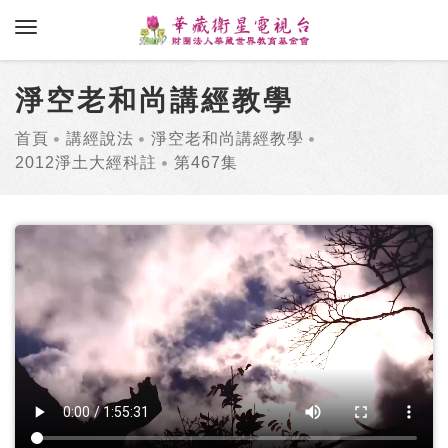
toggle navigation
淨空老和尚講經教學
首頁
講經說法
淨空老和尚講經教學
2012淨土大經科註
第467集