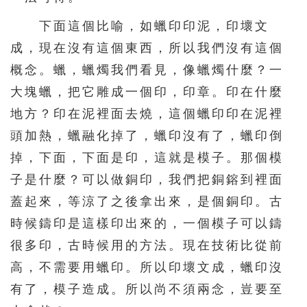
626
627
628
629
630
下面這個比喻，如蠟印印泥，印壞文
631
632
633
634
635
成，現在沒有這個東西，所以我們沒有這個
636
637
638
639
640
概念。蠟，蠟燭我們看見，像蠟燭什麼？一
641
642
643
644
大塊蠟，把它雕成一個印，印章。印在什麼
地方？印在泥裡面去燒，這個蠟印印在泥裡
頭加熱，蠟融化掉了，蠟印沒有了，蠟印倒
掉，下面，下面是印，這就是模子。那個模
子是什麼？可以做銅印，我們把銅鎔到裡面
蓋起來，等涼了之後拿出來，是個銅印。古
時候鑄印是這樣印出來的，一個模子可以鑄
很多印，古時候用的方法。現在技術比從前
高，不需要用蠟印。所以印壞文成，蠟印沒
有了，模子造成。所以尚不須兩念，豈要至