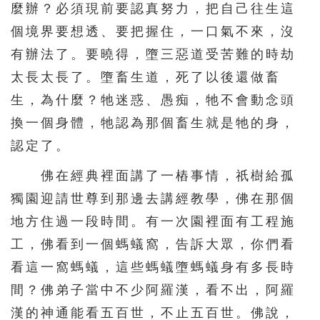
麼辦？必須現前要認真努力，把自己往生這
個境界要想透、要把握住，一口氣不來，沒
有辦法了。要曉得，墮三惡道受苦難的時劫
太長太長了。墮畜生道，死了以後還做畜
生，為什麼？牠迷惑、愚痴，牠不會動念頭
換一個身體，牠認為那個畜生就是牠的身，
認定了。
佛在經典裡面講了一樁事情，祇樹給孤
獨園迎請世尊到那邊去講經教學，佛在那個
地方住過一段時間。有一次園裡面有工程施
工，佛看到一個螞蟻窩，告訴大眾，你們看
看這一窩螞蟻，這些螞蟻墮螞蟻身有多長時
間？佛弟子當中不少阿羅漢，看不出，阿羅
漢的神通能看五百世，不止五百世。佛說，