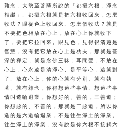
雜念，大勢至菩薩所說的「都攝六根，淨念
216
217
218
219
220
相繼」。都攝六根就是把六根收回來，怎麼
221
222
223
224
225
收法？眼從色上收回來。怎麼個收法？就是
226
227
228
229
230
不要把色相放在心上，放在心上你就收下
231
232
233
234
235
了，要把它拉回來。眼見色，見得很清楚是
智慧，沒有把它放在心上是功夫，那就是甚
236
237
238
239
240
深的禪定，就是念佛三昧；耳聞聲，不放在
241
242
243
244
245
心上，心永遠是清淨心、是平等心，這就對
246
247
248
249
250
了。放在心上，你的心就有分別、就有執
251
252
253
254
255
著、就有雜念，你得想這些事情。想這些事
256
257
258
259
260
情叫造輪迴業，你想好的、善的，三善道；
261
262
263
264
265
你想惡的、不善的，那就是三惡道，所以你
造的是六道輪迴業，不是往生淨土的淨業。
266
267
268
269
270
往生淨土的淨業，沒有說是你六根不接觸六
271
272
273
274
275