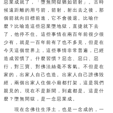
惡業成就了，「墮無間獄猶如箭射」。古時
391
392
393
394
395
候遠距離的用弓箭，箭射，射出去之後，那
396
397
398
399
400
個箭就向目標前進，它不會後退。比喻什
401
402
403
404
405
麼？比喻造這些惡業墮地獄，直捷就下去
406
407
408
409
410
了，他停不住。這些事情在兩百年前很少很
411
412
413
414
415
少有，就是一百年前有了也不多見，但是在
今天這個世界上，這些事情非常普遍，已經
416
417
418
419
420
造成習慣了。什麼習慣？惡念、惡口、惡
421
422
423
424
425
行，對三寶、對佛法絲毫不客氣。不但是在
426
427
428
429
430
家的，出家人自己也造。出家人自己謗佛毀
431
432
433
434
435
經，兩個出家人住個小廟都打架，這是我們
436
437
438
439
440
親見的。現在不是新聞，到處都是。這是什
麼？墮無間獄，是一念惡業成。
441
442
443
444
445
446
447
448
449
450
現在念佛往生淨土，也是一念成的，一