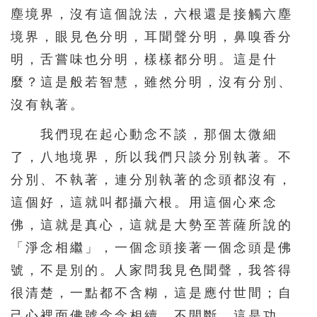
塵境界，沒有這個說法，六根還是接觸六塵
276
277
278
279
280
境界，眼見色分明，耳聞聲分明，鼻嗅香分
281
282
283
284
285
明，舌嘗味也分明，樣樣都分明。這是什
286
287
288
289
290
麼？這是般若智慧，雖然分明，沒有分別、
沒有執著。
291
292
293
294
295
296
297
298
299
300
我們現在起心動念不談，那個太微細
了，八地境界，所以我們只談分別執著。不
301
302
303
304
305
分別、不執著，連分別執著的念頭都沒有，
306
307
308
309
310
這個好，這就叫都攝六根。用這個心來念
311
312
313
314
315
佛，這就是真心，這就是大勢至菩薩所說的
316
317
318
319
320
「淨念相繼」，一個念頭接著一個念頭是佛
321
322
323
324
325
號，不是別的。人家問我見色聞聲，我答得
很清楚，一點都不含糊，這是應付世間；自
326
327
328
329
330
己心裡面佛號念念相續，不間斷，這是功