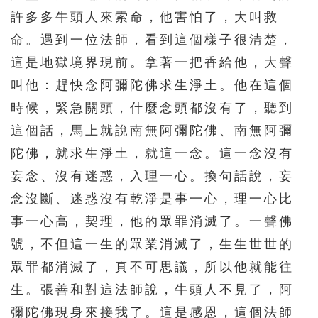
許多多牛頭人來索命，他害怕了，大叫救
命。遇到一位法師，看到這個樣子很清楚，
這是地獄境界現前。拿著一把香給他，大聲
叫他：趕快念阿彌陀佛求生淨土。他在這個
時候，緊急關頭，什麼念頭都沒有了，聽到
這個話，馬上就說南無阿彌陀佛、南無阿彌
陀佛，就求生淨土，就這一念。這一念沒有
妄念、沒有迷惑，入理一心。換句話說，妄
念沒斷、迷惑沒有乾淨是事一心，理一心比
事一心高，契理，他的眾罪消滅了。一聲佛
號，不但這一生的眾業消滅了，生生世世的
眾罪都消滅了，真不可思議，所以他就能往
生。張善和對這法師說，牛頭人不見了，阿
彌陀佛現身來接我了。這是感恩，這個法師