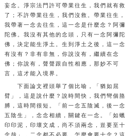
妄念。淨宗法門許可帶業往生，我們就有救
511
512
513
514
515
了；不許帶業往生，我們沒救。帶業往生，
516
517
518
519
520
我帶著一念去往生，這一念是什麼念？阿彌
521
522
523
524
525
陀佛。我沒有其他的念頭，只有一念阿彌陀
526
527
528
529
530
佛，決定能生淨土。生到淨土之後，這一念
有沒有？非有非無，你說沒有，繼續在念
531
532
533
534
535
佛；你說有，聲聲跟自性相應，那妙不可
536
537
538
539
540
言，這才能入境界。
541
542
543
544
545
下面論文裡頭舉了個比喻，「猶如屈
546
547
548
549
550
臂」，這是說什麼？說時間快，我們彎個胳
551
552
553
554
555
膊，這時間很短。「前一念五陰滅，後一念
556
557
558
559
560
五陰生」，念念相續，關鍵在一念。「如蠟
561
562
563
564
565
印印泥，印壞文成，尚不須兩念，豈要至十
念哉」，二念都不必要，怎麼會要十念？這
566
567
568
569
570