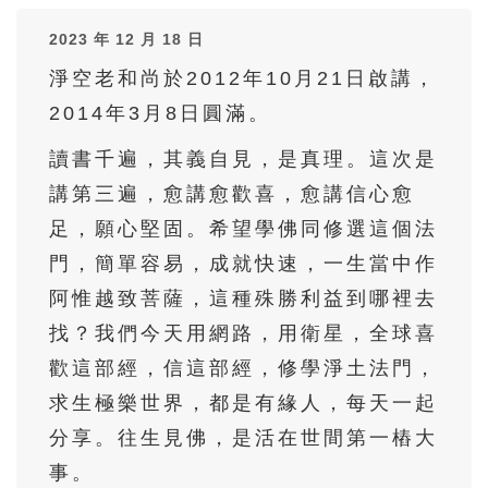
36
37
38
39
40
2023 年 12 月 18 日
41
42
43
44
45
淨空老和尚於2012年10月21日啟講，
46
47
48
49
50
2014年3月8日圓滿。
51
52
53
54
55
讀書千遍，其義自見，是真理。這次是
56
57
58
59
60
講第三遍，愈講愈歡喜，愈講信心愈
61
62
63
64
65
足，願心堅固。希望學佛同修選這個法
66
67
68
69
70
門，簡單容易，成就快速，一生當中作
71
72
73
74
75
阿惟越致菩薩，這種殊勝利益到哪裡去
找？我們今天用網路，用衛星，全球喜
76
77
78
79
80
歡這部經，信這部經，修學淨土法門，
81
82
83
84
85
求生極樂世界，都是有緣人，每天一起
86
87
88
89
90
分享。往生見佛，是活在世間第一樁大
91
92
93
94
95
事。