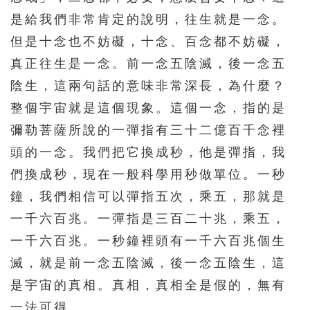
是給我們非常肯定的說明，往生就是一念。
571
572
573
574
575
但是十念也不妨礙，十念、百念都不妨礙，
576
577
578
579
580
真正往生是一念。前一念五陰滅，後一念五
581
582
583
584
585
陰生，這兩句話的意味非常深長，為什麼？
586
587
588
589
590
整個宇宙就是這個現象。這個一念，指的是
彌勒菩薩所說的一彈指有三十二億百千念裡
591
592
593
594
595
頭的一念。我們把它換成秒，他是彈指，我
596
597
598
599
600
們換成秒，現在一般科學用秒做單位。一秒
601
602
603
604
605
鐘，我們相信可以彈指五次，乘五，那就是
606
607
608
609
610
一千六百兆。一彈指是三百二十兆，乘五，
611
612
613
614
615
一千六百兆。一秒鐘裡頭有一千六百兆個生
滅，就是前一念五陰滅，後一念五陰生，這
616
617
618
619
620
是宇宙的真相。真相，真相全是假的，無有
621
622
623
624
625
一法可得。