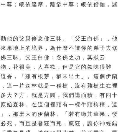
足中尊；皈依達摩，離欲中尊；皈依僧伽，諸
111
112
113
114
115
116
117
118
119
120
勸他的父親修念佛三昧。「父王白佛」，他
121
122
123
124
125
如來果地上的境界，為什麼不讓你的弟子去修
126
127
128
129
130
念佛三昧。父王白佛：念佛之功，其狀云
植物，花很美，人喜歡，但是它的氣味很難
131
132
133
134
135
味道香，「雖有根芽，猶未出土」。這個伊蘭
136
137
138
139
140
木，這一片森林就是一種樹，沒有雜樹生在裡
林多大？方，就是方圓，我們講面積，有四十
141
142
143
144
145
是原始森林。在這個裡頭有一棵牛頭栴檀，這
146
147
148
149
150
香」，那麼大的伊蘭林。「若有噉其華果，發
人必死，而且是發狂而死，瘋狂，讓你神經錯
151
152
153
154
155