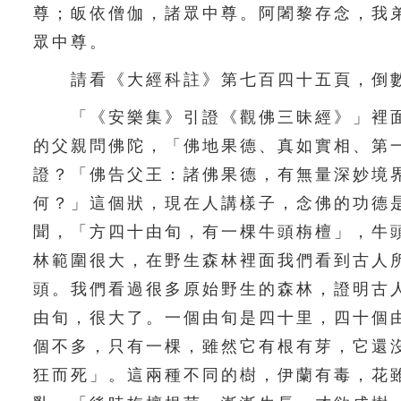
尊；皈依僧伽，諸眾中尊。阿闍黎存念，我
眾中尊。
請看《大經科註》第七百四十五頁，倒數
「《安樂集》引證《觀佛三昧經》」裡面
的父親問佛陀，「佛地果德、真如實相、第
證？「佛告父王：諸佛果德，有無量深妙境
何？」這個狀，現在人講樣子，念佛的功德
聞，「方四十由旬，有一棵牛頭栴檀」，牛
林範圍很大，在野生森林裡面我們看到古人
頭。我們看過很多原始野生的森林，證明古
由旬，很大了。一個由旬是四十里，四十個
個不多，只有一棵，雖然它有根有芽，它還
狂而死」。這兩種不同的樹，伊蘭有毒，花