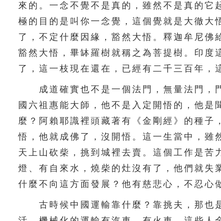
來的。一念不覺不是真的，雖然不是真的它
極的目的是叫你一念覺，這個覺就是大徹大
了，不定什麼因緣，豁然大悟。釋迦牟尼佛
豁然大悟，畢缽羅樹就稱之為菩提樹。印度
了，這一枝現在還在，已經有二千三百年，
成道確實也不是一個法門，無量法門，門
國六祖惠能大師，他不是入定開悟的，他是
麼？阿賴耶識裡頭藏著有《金剛經》的種子
悟，他就成佛了，沒開悟。這一生當中，雖
天上山砍柴，挑到城裡去賣。這個工作是苦
燈、有自來水，燒柴的灶沒有了，他們就失
什麼不向這方面發展？他有慈悲心，不忍心
古時候中國運輸靠什麼？靠挑夫，那也是
活。機械化的運輸有汽車、有火車，這些人