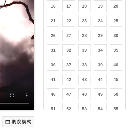
16
17
18
19
20
21
22
23
24
25
26
27
28
29
30
31
32
33
34
35
36
37
38
39
40
41
42
43
44
45
46
47
48
49
50
51
52
53
54
55
56
57
58
59
60