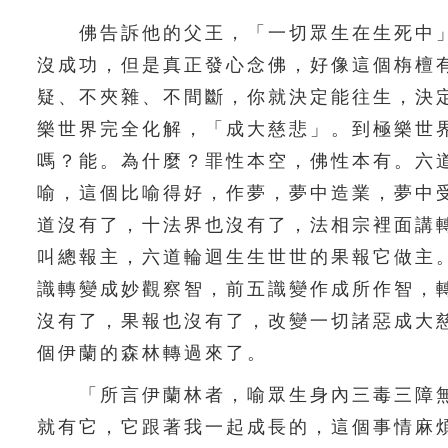
佛告訴他的父王，「一切眾生在生死中」
沒成功，但是真正發心念佛，好像這個栴檀
疑、不夾雜、不間斷，你就決定能往生，決
樂世界完全化解，「成大慈悲」。到極樂世
嗎？能。為什麼？罪性本空，佛性本有。六
喻，這個比喻得好，作夢，夢中造業，夢中
道沒有了，十法界也沒有了，法相宗裡面講
叫總報主，六道輪迴生生世世的果報它做主
識轉變成妙觀察智，前五識變作成所作智，
沒有了，果報也沒有了，改變一切諸惡成大
個伊蘭的森林轉過來了。
「所言伊蘭林者，喻眾生身內三毒三障無
就有它，它跟著我一起成長的，這個事情麻