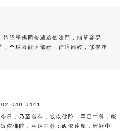
61
62
63
64
65
66
67
68
69
70
71
72
73
74
75
。希望學佛同修選這個法門，簡單容易，
76
77
78
79
80
星，全球喜歡這部經，信這部經，修學淨
。
81
82
83
84
85
86
87
88
89
90
91
92
93
94
95
96
97
98
99
100
040-0441
101
102
103
104
105
今日，乃至命存，皈依佛陀，兩足中尊；皈
，皈依佛陀，兩足中尊；皈依達摩，離欲中
106
107
108
109
110