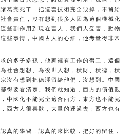
296
297
298
299
300
。諸葛亮死了，把這套技術完全毀掉，不留給
到社會責任，沒有想到很多人因為這個機械化
301
302
303
304
305
。這些副作用到現在害人，我們人受害，動物
306
307
308
309
310
像這些事情，中國古人的心細，他考量得非常
311
312
313
314
315
求的多子多孫，他家裡有工作的勞工，這個
316
317
318
319
320
、為社會想想、為後世人想，積財、積德，積
321
322
323
324
325
祖宗沒有想到把德澤留給他們，沒想到。中國
們都得要看清楚。我們就知道，西方的價值觀
326
327
328
329
330
化，中國化不能完全適合西方，東方也不能完
331
332
333
334
335
葉，西方人很喜歡，大量的運過去；西方也有
336
337
338
339
340
認真的學習，認真的來比較，把好的留住，