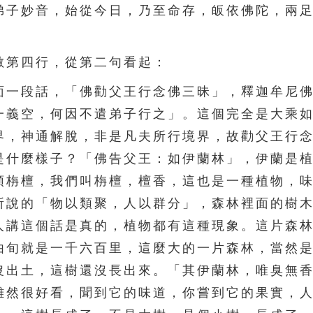
弟子妙音，始從今日，乃至命存，皈依佛陀，兩
第四行，從第二句看起：
一段話，「佛勸父王行念佛三昧」，釋迦牟尼佛
一義空，何因不遣弟子行之」。這個完全是大乘
界，神通解脫，非是凡夫所行境界，故勸父王行
是什麼樣子？「佛告父王：如伊蘭林」，伊蘭是
頭栴檀，我們叫栴檀，檀香，這也是一種植物，
所說的「物以類聚，人以群分」，森林裡面的樹
人講這個話是真的，植物都有這種現象。這片森
由旬就是一千六百里，這麼大的一片森林，當然
沒出土，這樹還沒長出來。「其伊蘭林，唯臭無
雖然很好看，聞到它的味道，你嘗到它的果實，