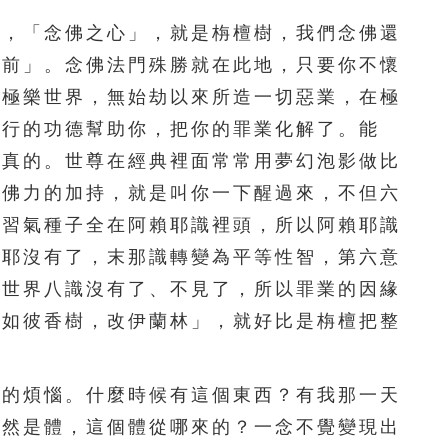
201
202
203
204
205
，「念佛之心」，就是栴檀樹，我們念佛還
206
207
208
209
210
佛前」。念佛法門殊勝就在此地，只要你不懷
到極樂世界，無始劫以來所造一切惡業，在極
211
212
213
214
215
修行的功德幫助你，把你的罪業化解了。能
216
217
218
219
220
是真的。世尊在經典裡面常常用夢幻泡影做比
得佛力的加持，就是叫你一下醒過來，不但六
221
222
223
224
225
的習氣種子全在阿賴耶識裡頭，所以阿賴耶識
226
227
228
229
230
賴耶沒有了，末那識轉變為平等性智，第六意
樂世界八識沒有了、不見了，所以罪業的因緣
231
232
233
234
235
「如彼香樹，改伊蘭林」，就好比是栴檀把整
236
237
238
239
240
241
242
243
244
245
的煩惱。什麼時候有這個東西？有我那一天
雖然是體，這個體從哪來的？一念不覺變現出
246
247
248
249
250