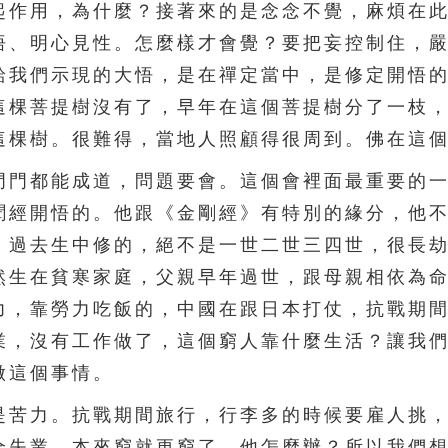
起作用，為什麼？接著來的是念念不覺，麻煩在
悟、明心見性。怎麼樣才會覺？要把妄控制住，
給我們示現的大悟，是在禪定當中，是修定開悟
這棵菩提樹沒有了，早年在這個菩提樹分了一枝
這棵樹。很難得，當地人照顧得很周到。佛在這
門都能成道，問題要會。這個會裡面最重要的一
聞經開悟的。他跟《金剛經》有特別的緣分，他
，過去生中修的，絕不是一世二世三四世，很長
然生在貧寒家庭，父親早年過世，跟母親相依為
力，靠勞力吃飯的，中國在跟日本打仗，抗戰期
業，沒有工作做了，這個窮人靠什麼生活？讓我
做這個事情。
苦力。抗戰期間旅行，行李多的時候要雇人挑，
全失業，本來窮就更窮了，他怎麼辦？所以我們