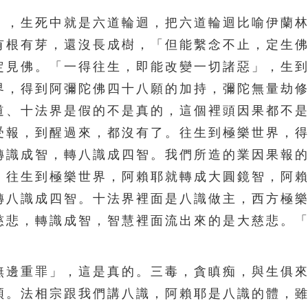
，生死中就是六道輪迴，把六道輪迴比喻伊蘭林
有根有芽，還沒長成樹，「但能繫念不止，定生
定見佛。「一得往生，即能改變一切諸惡」，生
界，得到阿彌陀佛四十八願的加持，彌陀無量劫
道、十法界是假的不是真的，這個裡頭因果都不
受報，到醒過來，都沒有了。往生到極樂世界，
轉識成智，轉八識成四智。我們所造的業因果報
。往生到極樂世界，阿賴耶就轉成大圓鏡智，阿
轉八識成四智。十法界裡面是八識做主，西方極
慈悲，轉識成智，智慧裡面流出來的是大慈悲。
邊重罪」，這是真的。三毒，貪瞋痴，與生俱來
煩。法相宗跟我們講八識，阿賴耶是八識的體，