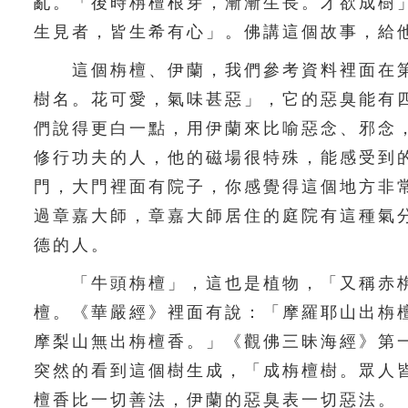
亂。「後時栴檀根芽，漸漸生長。才欲成樹
生見者，皆生希有心」。佛講這個故事，給
這個栴檀、伊蘭，我們參考資料裡面在第
樹名。花可愛，氣味甚惡」，它的惡臭能有
們說得更白一點，用伊蘭來比喻惡念、邪念
修行功夫的人，他的磁場很特殊，能感受到
門，大門裡面有院子，你感覺得這個地方非
過章嘉大師，章嘉大師居住的庭院有這種氣
德的人。
「牛頭栴檀」，這也是植物，「又稱赤栴
檀。《華嚴經》裡面有說：「摩羅耶山出栴
摩梨山無出栴檀香。」《觀佛三昧海經》第
突然的看到這個樹生成，「成栴檀樹。眾人
檀香比一切善法，伊蘭的惡臭表一切惡法。