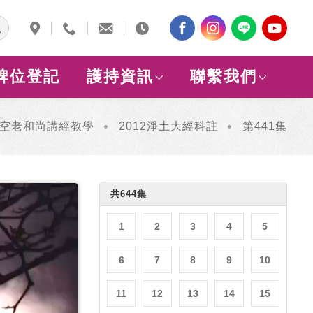
牌位登記
護持資訊
聯繫我們
空老和尚講經教學
2012淨土大經科註
第441集
共644集
1
2
3
4
5
6
7
8
9
10
11
12
13
14
15