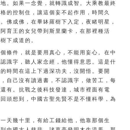
此地。如果一念覺，就轉識成智。大乘教最終
251
252
253
254
255
嚴格的控制住，讓這個妄不起作用，時間久
的。佛成佛，在畢缽羅樹下入定，夜睹明星，
256
257
258
259
260
，阿育王的女兒帶到斯里蘭卡，在那裡種活
261
262
263
264
265
個樹下成道的。
個條件，就是要用真心，不能用妄心。在中
266
267
268
269
270
不認識字，聽人家念經，他懂得意思。這是什
271
272
273
274
275
劫的時間在這上下過深功夫，沒開悟。要開
命，自己沒有讀過書，不認識字，做苦工，每
276
277
278
279
280
間還有。抗戰之後科技發達，城市裡面有電
281
282
283
284
285
們回頭想到，中國古聖先賢不是不懂科學，為
286
287
288
289
290
一天幾十里，有給工錢給他，他靠那個生
291
292
293
294
295
想到中國古人慈悲，諸葛亮發明木牛流馬，那