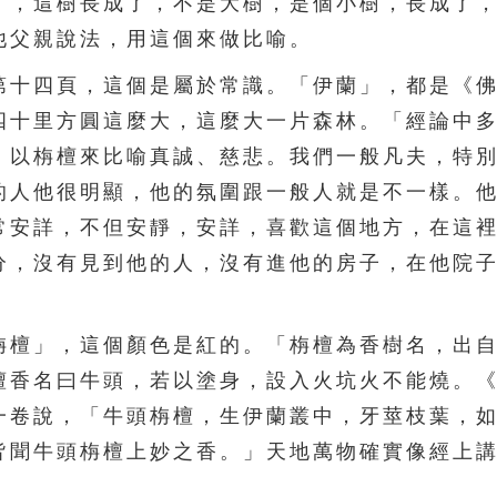
」，這樹長成了，不是大樹，是個小樹，長成了
他父親說法，用這個來做比喻。
十四頁，這個是屬於常識。「伊蘭」，都是《佛
四十里方圓這麼大，這麼大一片森林。「經論中
，以栴檀來比喻真誠、慈悲。我們一般凡夫，特
的人他很明顯，他的氛圍跟一般人就是不一樣。
常安詳，不但安靜，安詳，喜歡這個地方，在這
分，沒有見到他的人，沒有進他的房子，在他院
檀」，這個顏色是紅的。「栴檀為香樹名，出自
檀香名曰牛頭，若以塗身，設入火坑火不能燒。
一卷說，「牛頭栴檀，生伊蘭叢中，牙莖枝葉，
皆聞牛頭栴檀上妙之香。」天地萬物確實像經上