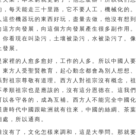
的，每天能走三十里路，它不要人工，機械化的
人這些機器玩的東西好玩，盡量去做，他沒有想
向這方向發展，向這個方向發展產生很多副作用
。你看現在叫染污，土壤被染污，水被染污了。
上發展。
家裡的人愈多愈好，工作的人多。所以中國人要
，東方人受聖賢教育，起心動念都會為別人想想
孫對祖宗尊敬有道理。西方人對祖宗沒有概念，
不孝順祖宗也是應該的，沒有這分恩德在。這我
可以各守各的，成為互補。西方人不能完全中國
漢唐時代中國跟歐洲就有往來，中國的絲綢、茶
相處，所以通商。
沒有了，文化怎樣來調和，這是大學問。那就要