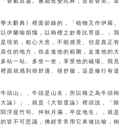
，「香氣昌盛。遂能改變此林，普皆香美。眾
156
157
158
159
160
161
162
163
164
165
學大辭典》裡面節錄的，「植物又作伊羅。
多以伊蘭喻煩惱，以栴檀之妙香比菩提。」我
166
167
168
169
170
別是現前，粗心大意，不能感受。但是真正有
171
172
173
174
175
他居住的地方，你走進他的範圍，走進他的大
裡多站一站、多坐一坐，享受他的磁場。我見
176
177
178
179
180
子裡面就感到很舒適、很舒服，這是修行有道
181
182
183
184
185
186
187
188
189
190
牛頭山」，牛頭是山名，所以稱之為牛頭栴
《大論》」，就是《大智度論》裡頭說，「除
191
192
193
194
195
如閻浮提竹筍。仲秋月滿，卒從地生」，就是
196
197
198
199
200
講的皆不可思議，佛經常常用它來做比喻，栴