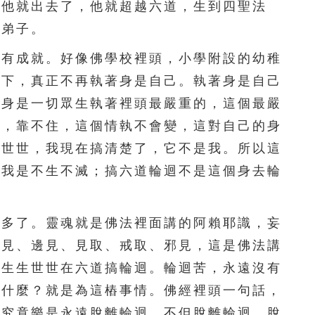
次他就出去了，他就超越六道，生到四聖法
296
297
298
299
300
的弟子。
301
302
303
304
305
有成就。好像佛學校裡頭，小學附設的幼稚
放下，真正不再執著身是自己。執著身是自己
306
307
308
309
310
。身是一切眾生執著裡頭最嚴重的，這個最嚴
311
312
313
314
315
變，靠不住，這個情執不會變，這對自己的身
生世世，我現在搞清楚了，它不是我。所以這
316
317
318
319
320
，我是不生不滅；搞六道輪迴不是這個身去輪
321
322
323
324
325
326
327
328
329
330
多了。靈魂就是佛法裡面講的阿賴耶識，妄
身見、邊見、見取、戒取、邪見，這是佛法講
331
332
333
334
335
，生生世世在六道搞輪迴。輪迴苦，永遠沒有
336
337
338
339
340
為什麼？就是為這樁事情。佛經裡頭一句話，
。究竟樂是永遠脫離輪迴，不但脫離輪迴，脫