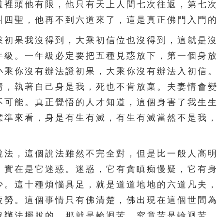
道裡頭他有限，他只有天上人間七次往返，第七
叫四聖，他再不到六道來了，這是真正佛門入門
初果我沒得到，大乘初信位也沒得到，這就是沒
年級。一年級必定要把五種見惑放下，第一個身
小乘你沒有辦法證初果，大乘你沒有辦法入初信
情，執著自己身是我，死也不肯放棄。夫妻情會
不可能。真正覺悟的人才知道，這個身害了我生
標準來看，身是有生有滅，有生有滅當然不是我
法，這個說法雖然不完全對，但是比一般人高明
，實在是它迷惑。迷惑，它有貪瞋痴慢疑，它有
少。這十種煩惱具足，就是道道地地的六道凡夫
疲勞。這個事情只有佛清楚，佛出現在這個世間
沒辦法擺脫的，那就是輪迴苦，究竟苦是輪迴苦