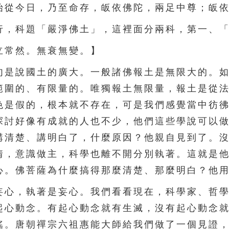
始從今日，乃至命存，皈依佛陀，兩足中尊；皈
，科題「嚴淨佛土」，這裡面分兩科，第一、「
常然。無衰無變。】
是說國土的廣大。一般諸佛報土是無限大的。如
範圍的、有限量的。唯獨報土無限量，報土是從
色是假的，根本就不存在，可是我們感覺當中彷
探討好像有成就的人也不少，他們這些學說可以
講清楚、講明白了，什麼原因？他親自見到了。
情，意識做主，科學也離不開分別執著。這就是
心。佛菩薩為什麼搞得那麼清楚、那麼明白？他
心，執著是妄心。我們看看現在，科學家、哲學
起心動念。有起心動念就有生滅，沒有起心動念
搖。唐朝禪宗六祖惠能大師給我們做了一個見證