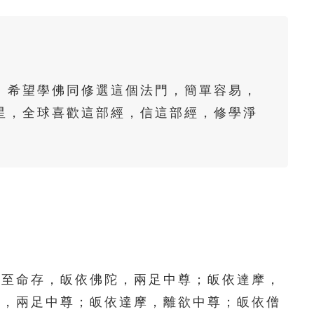
61
62
63
64
65
66
67
68
69
70
71
72
73
74
75
。希望學佛同修選這個法門，簡單容易，
76
77
78
79
80
星，全球喜歡這部經，信這部經，修學淨
。
81
82
83
84
85
86
87
88
89
90
91
92
93
94
95
96
97
98
99
100
101
102
103
104
105
至命存，皈依佛陀，兩足中尊；皈依達摩，
陀，兩足中尊；皈依達摩，離欲中尊；皈依僧
106
107
108
109
110