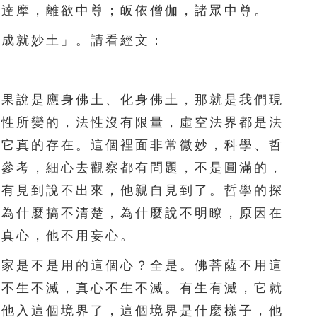
依達摩，離欲中尊；皈依僧伽，諸眾中尊。
111
112
113
114
115
成就妙土」。請看經文：
116
117
118
119
120
121
122
123
124
125
果說是應身佛土、化身佛土，那就是我們現
法性所變的，法性沒有限量，虛空法界都是法
126
127
128
129
130
彿它真的存在。這個裡面非常微妙，科學、哲
131
132
133
134
135
做參考，細心去觀察都有問題，不是圓滿的，
沒有見到說不出來，他親自見到了。哲學的探
136
137
138
139
140
他為什麼搞不清楚，為什麼說不明瞭，原因在
141
142
143
144
145
用真心，他不用妄心。
146
147
148
149
150
家是不是用的這個心？全是。佛菩薩不用這
就不生不滅，真心不生不滅。有生有滅，它就
151
152
153
154
155
，他入這個境界了，這個境界是什麼樣子，他