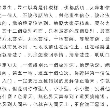
眾生，眾生以為是什麼樣，佛都點頭，大家相信
的一個人，不說假話的人，對他產生信心，說出
真的，我的境界沒達到。勉勵大家要精進、要努
。五十二個級別裡面，只有最高的五個級別，最
是八地菩薩、九地菩薩、十地菩薩、等覺菩薩，
地以前見不到，七地以前住在法性土，住在極樂
薩就清楚了，到底怎麼回事情，清清楚楚、明明
定功夫，一個級別比一個級別深，他定功深。總
迴向，第五十地，這五十個位次。你證得第一個
，入門，一定要把五種錯誤的見解修正過來，你
很低，但是稱你作聖人，小小聖。小小聖，別看
為什麼？色界天、無色界天壽命到了還要搞輪迴
他又到人間來，他就在人間天上，不會墮三惡道