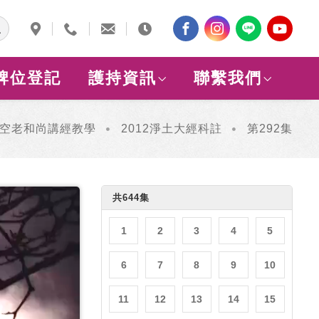
牌位登記
護持資訊
聯繫我們
空老和尚講經教學
2012淨土大經科註
第292集
共644集
1
2
3
4
5
6
7
8
9
10
11
12
13
14
15