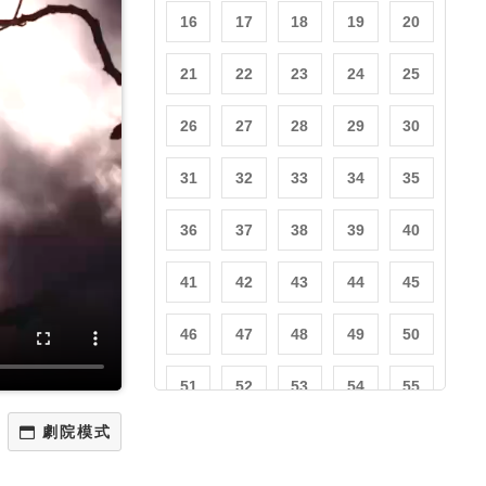
16
17
18
19
20
21
22
23
24
25
26
27
28
29
30
31
32
33
34
35
36
37
38
39
40
41
42
43
44
45
46
47
48
49
50
51
52
53
54
55
56
57
58
59
60