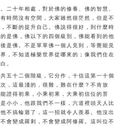
。二十年相處，對於佛的修養、佛的智慧、
251
252
253
254
255
沒有時間沒有空間，大家雖然很茫然，但是不
256
257
258
259
260
力，不斷的提升自己。佛說得很好，到什麼時
高的是佛，佛以下的四個級別，佛能看到的他
261
262
263
264
265
最後是佛。不是單單佛一個人見到，等覺能見
266
267
268
269
270
世界，不知道極樂世界從哪來的；像我們住在
白白。
271
272
273
274
275
共五十二個階級，它分作，十信這第一十個
276
277
278
279
280
位次，這最淺的，很難，難在什麼？不肯放
281
282
283
284
285
就能證得初果，小乘初果，大乘初信位的菩
他是小小，他跟我們不一樣，六道裡頭天人比
286
287
288
289
290
，他不搞輪迴了，這一招就令人羨慕。他沒出
291
292
293
294
295
，不會變成羅剎，不會變成阿修羅。這叫位不