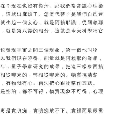
156
157
158
159
160
現在？現在也沒有染污。那我們常常說心理染
心，這就出麻煩了。怎麼代替？是我們自己迷
161
162
163
164
165
面就生起一個妄心，就是阿賴耶識，從阿賴耶
166
167
168
169
170
相，就是第八識的相分，這就是今天科學稱它
171
172
173
174
175
也發現宇宙之間三個現象，第一個他叫物
176
177
178
179
180
所以我們現在曉得，能量就是阿賴耶的業相，
十年，量子學家研究的成果，把這三樣東西搞
181
182
183
184
185
業相從哪來的，轉相從哪來的。物質搞清楚
186
187
188
189
190
物，有物就有心。佛法把心跟物稱作五蘊。
都是空的，都不可得，物質現象不可得，心理
191
192
193
194
195
196
197
198
199
200
毒是貪瞋痴，貪瞋痴放不下。貪裡面最嚴重