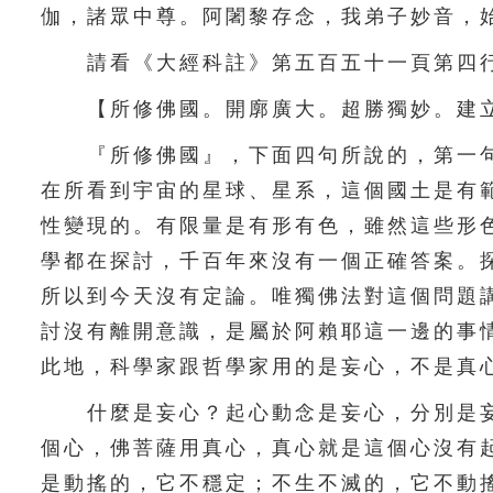
伽，諸眾中尊。阿闍黎存念，我弟子妙音，
請看《大經科註》第五百五十一頁第四行
【所修佛國。開廓廣大。超勝獨妙。建立
『所修佛國』，下面四句所說的，第一句
在所看到宇宙的星球、星系，這個國土是有
性變現的。有限量是有形有色，雖然這些形
學都在探討，千百年來沒有一個正確答案。
所以到今天沒有定論。唯獨佛法對這個問題
討沒有離開意識，是屬於阿賴耶這一邊的事
此地，科學家跟哲學家用的是妄心，不是真
什麼是妄心？起心動念是妄心，分別是妄
個心，佛菩薩用真心，真心就是這個心沒有
是動搖的，它不穩定；不生不滅的，它不動