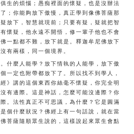
201
202
203
204
205
？俱生的煩惱；愚痴裡面的懷疑，也是沒辦法
難了；你能夠放下傲慢，真正學到像佛菩薩那
206
207
208
209
210
懷疑放下，智慧就現前；只要有疑，疑就把智
211
212
213
214
215
人有懷疑，他永遠不開悟，修一輩子他也不會
學佛一點都不難，放下就是。釋迦牟尼佛放下
216
217
218
219
220
界沒有兩樣，同一個境界。
221
222
223
224
225
。什麼人能學？放下情執的人能學，放下傲
兩個一定也附帶都放下了。所以找不到學人，
226
227
228
229
230
壽經》講的這個東西你絲毫不懷疑，你完全明
231
232
233
234
235
？沒有邊際。這是神話，怎麼可能沒邊際？你
邊際。法性真正不可思議，為什麼？它是圓滿
236
237
238
239
240
，是個什麼狀況？佛經上有一句話說，就在當
241
242
243
244
245
是佛菩薩隨順眾生說的，這樣說起來眾生會點
246
247
248
249
250