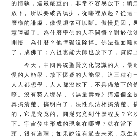
的情執，這最嚴重的，非常不容易放下；瞋
放下。所以要破貪瞋痴，從哪裡放起？從這
麼樣的謙虛，傲慢煩惱可以斷。傲慢是因，
慧障礙了。為什麼學佛的人不開悟？對於佛
開悟，為什麼？他障礙沒除掉。佛法裡面難
了，成佛了；六祖惠能大師也放下了，實際
今天，中國傳統聖賢文化認識的人，最近
慢的人能學，放下懷疑的人能學。這三種有
人人都想學，人人都沒放下，不具備放下的
瞭。沒有契入境界，《無量壽經》講這個全
真搞清楚、搞明白了，法性跟法相搞清楚、
的，它是究竟的。圓滿究竟到什麼程度？它
下。宇宙發生形成的現象在哪裡？就在當下
頭，很有道理；如果說沒有過去未來，眾生