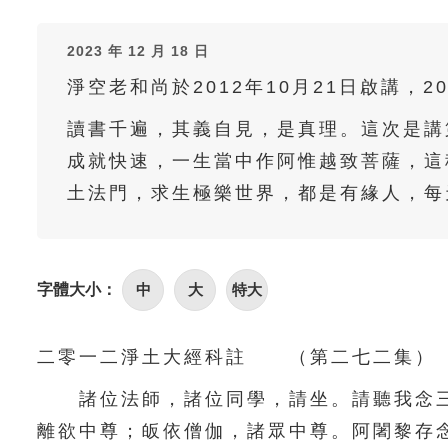
2023 年 12 月 18 日
淨空老和尚於2012年10月21日啟講，2
讀書千遍，其義自見，是真理。這次是講
成就快速，一生當中作阿惟越致菩薩，這
土法門，求生極樂世界，都是有緣人，每
字體大小：
中
大
特大
二零一二淨土大經科註 （第二七二集） 
諸位法師，諸位同學，請坐。請聽我念三
離欲中尊；皈依僧伽，諸眾中尊。阿闍黎存