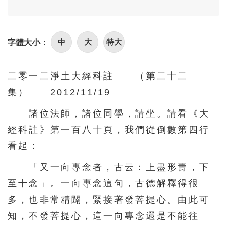
96
97
98
99
100
101
102
103
104
105
中
大
特大
字體大小：
106
107
108
109
110
111
112
113
114
115
二零一二淨土大經科註 （第二十二
116
117
118
119
120
集） 2012/11/19
121
122
123
124
125
諸位法師，諸位同學，請坐。請看《大
126
127
128
129
130
經科註》第一百八十頁，我們從倒數第四行
131
132
133
134
135
看起：
136
137
138
139
140
「又一向專念者，古云：上盡形壽，下
141
142
143
144
145
至十念」。一向專念這句，古德解釋得很
146
147
148
149
150
多，也非常精闢，緊接著發菩提心。由此可
知，不發菩提心，這一向專念還是不能往
151
152
153
154
155