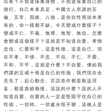
出來？不知道保重身體，不知道保重自己的
511
512
513
514
515
德行。自己本來具足，中國古人所講的五
516
517
518
519
520
倫、五常、四維、八德，是你自性裡頭本來
有的，你一樣都不缺。今天變成什麼樣子？
521
522
523
524
525
變成不仁、不義、無禮、無智、無信。怎麼
526
527
528
529
530
會變成這個樣子？這就是不知道自愛。孝悌
531
532
533
534
535
忠信、仁愛和平，這是性德，這是自己。現
536
537
538
539
540
在不孝、不悌、不忠、不信、不仁、不愛、
541
542
543
544
545
不和、不平，這就是什麼？不自愛。佛給我
們講的五戒十善是自己的性德，我們現在全
546
547
548
549
550
丟失了，起心動念、言語造作都是殺盜淫
551
552
553
554
555
妄，都是貪瞋痴慢。這說的什麼？說的人不
556
557
558
559
560
知道自愛。自愛的人一定是堅固守住自己的
561
562
563
564
565
性德，一切時、一切處永恆不變，這種人是
566
567
568
569
570