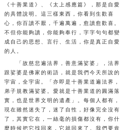
626
627
628
629
630
《十善業道》、《太上感應篇》，那是自愛
631
632
633
634
635
的具體說明。這三樣東西，你看到生歡喜
心，你百讀不厭，千遍萬遍，愈讀愈歡喜。
636
637
638
639
640
不但你能夠讀，你能夠奉行，字字句句都變
641
642
643
644
成自己的思想、言行、生活，你是真正自愛
的人。
「故慈悲遍法界，善意滿娑婆」，法界
跟娑婆是佛家的術語，就是我們今天所說的
宇宙，全宇宙。「亦即是十善業道遍法界，
弟子規教滿娑婆。愛就是十善業道的圓滿落
實，也是世界文明的遺產」。每個人都有，
現在雖然迷失了，迷了自性，好像完全沒有
了，其實它在，一絲毫的損傷都沒有，你什
麼時候把它找回來，它就回來了。我們要肯