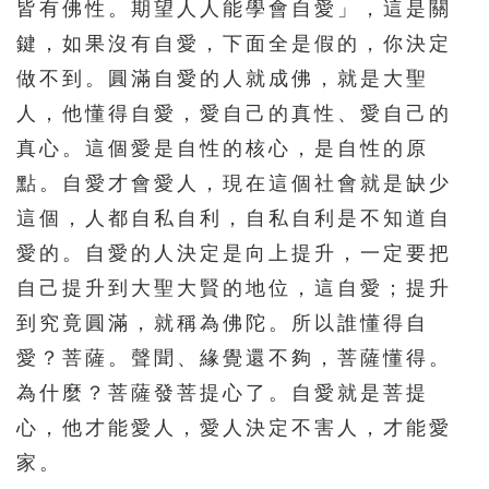
331
332
333
334
335
皆有佛性。期望人人能學會自愛」，這是關
鍵，如果沒有自愛，下面全是假的，你決定
336
337
338
339
340
做不到。圓滿自愛的人就成佛，就是大聖
341
342
343
344
345
人，他懂得自愛，愛自己的真性、愛自己的
346
347
348
349
350
真心。這個愛是自性的核心，是自性的原
351
352
353
354
355
點。自愛才會愛人，現在這個社會就是缺少
356
357
358
359
360
這個，人都自私自利，自私自利是不知道自
愛的。自愛的人決定是向上提升，一定要把
361
362
363
364
365
自己提升到大聖大賢的地位，這自愛；提升
366
367
368
369
370
到究竟圓滿，就稱為佛陀。所以誰懂得自
371
372
373
374
375
愛？菩薩。聲聞、緣覺還不夠，菩薩懂得。
376
377
378
379
380
為什麼？菩薩發菩提心了。自愛就是菩提
381
382
383
384
385
心，他才能愛人，愛人決定不害人，才能愛
家。
386
387
388
389
390