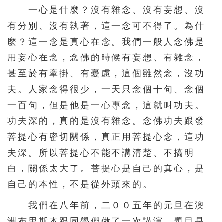
一心是什麼？沒有雜念、沒有妄想、沒
216
217
218
219
220
有分別、沒有執著，這一念可不得了。為什
221
222
223
224
225
麼？這一念是真心在念。我們一般人念佛是
226
227
228
229
230
用妄心在念，念佛的時候有妄想、有雜念，
231
232
233
234
235
甚至於有牽掛、有憂慮，這個雖然念，沒功
夫。人家念得很少，一天只念個十句、念個
236
237
238
239
240
一百句，但是他是一心專念，這就叫功夫。
241
242
243
244
245
功夫深的，真的是沒有雜念。念佛功夫跟發
246
247
248
249
250
菩提心有密切關係，真正用菩提心念，這功
251
252
253
254
255
夫深。所以菩提心不能不講清楚、不搞明
256
257
258
259
260
白，關係太大了。菩提心是自己的真心，是
261
262
263
264
265
自己的本性，不是從外頭來的。
266
267
268
269
270
我們在八年前，二００五年的元旦在澳
洲布里斯本跟同學們做了一次講演，題目是
271
272
273
274
275