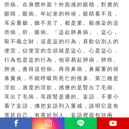
些病。在身體外面？外面感的眼睛，對應的
眼睛，眼病。年紀老的時候，眼睛看不見，
耳朵重聽，聽不見了，都是業。殺感染的這
些病，肝、眼病。「盜起肺鼻病」，盜心，
取不義之財，這是盜的行為，喜歡佔別人的
便宜，佔便宜的念頭就是盜心。心是盜心，
行為也是盜的行為，他容易起肺病，肺癌、
肺炎，會得這些病。再得鼻病，鼻嚴重的得
鼻竇炎，不能呼吸而死亡的很多。第三種是
淫欲，過度的淫欲，感應的是腎出了毛病、
耳出了毛病，耳跟腎是通的。妄語，不要小
看了妄語，佛把妄語列入重戒，說明它是有
害於自己，有害於別人。妄語裡面包括兩
舌，包括綺語，包括惡口，果報都不可思