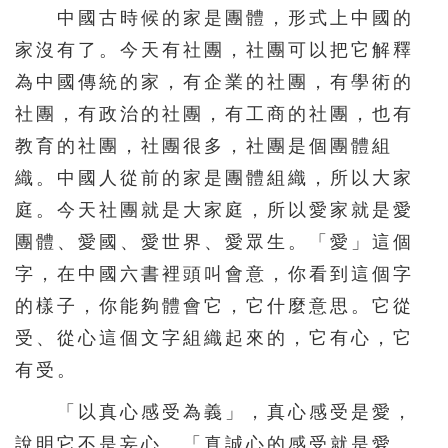
391
392
393
394
395
中國古時候的家是團體，形式上中國的
家沒有了。今天有社團，社團可以把它解釋
396
397
398
399
400
為中國傳統的家，有企業的社團，有學術的
401
402
403
404
405
社團，有政治的社團，有工商的社團，也有
406
407
408
409
410
教育的社團，社團很多，社團是個團體組
411
412
413
414
415
織。中國人從前的家是團體組織，所以大家
416
417
418
419
420
庭。今天社團就是大家庭，所以愛家就是愛
團體、愛國、愛世界、愛眾生。「愛」這個
421
422
423
424
425
字，在中國六書裡頭叫會意，你看到這個字
426
427
428
429
430
的樣子，你能夠體會它，它什麼意思。它從
431
432
433
434
435
受、從心這個文字組織起來的，它有心，它
436
437
438
439
440
有受。
441
442
443
444
445
「以真心感受為義」，真心感受是愛，
446
447
448
449
450
說明它不是妄心。「真誠心的感受就是愛。