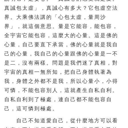
451
452
453
454
455
真誠包太虛」，真誠心有多大？它包虛空法
界。大乘佛法講的「心包太虛，量周沙
456
457
458
459
460
界」，就這個意思。量是它能容，能包容，
461
462
463
464
465
全宇宙它能包容，這麼大的心量。這是佛的
466
467
468
469
470
心量，自己要直下承當，佛的心量就是我自
471
472
473
474
475
己的心量，我自己的心量跟佛的心量是一不
476
477
478
479
480
是二，沒有兩樣。問題是我們迷了真相，對
481
482
483
484
485
宇宙的真相一無所知，把自己身體執著為
我，身體之外都不是我，所以心量小，小得
486
487
488
489
490
可憐，不能包容別人，這就產生自私自利。
491
492
493
494
495
自私自利到了極處，連自己都不能包容自
496
497
498
499
500
己，這可憐到極處。
501
502
503
504
505
自己不知道愛自己，從什麼地方可以看
506
507
508
509
510