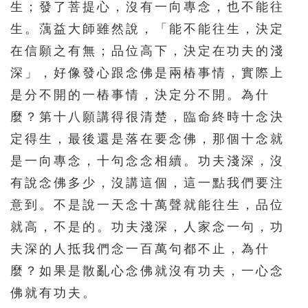
生；發了菩提心，沒有一向專念，也不能往
156
157
158
159
160
生。蕅益大師雖然說，「能不能往生，決定
161
162
163
164
165
在信願之有無；品位高下，決定在功夫的淺
166
167
168
169
170
深」，好像發心跟念佛是兩樁事情，實際上
171
172
173
174
175
是分不開的一樁事情，決定分不開。為什
麼？第十八願講得很清楚，臨命終時十念決
176
177
178
179
180
定得生，最後還是落在要念佛，那個十念就
181
182
183
184
185
是一向專念，十句念念相續。功夫淺深，沒
186
187
188
189
190
有說念佛多少，沒講這個，這一點我們要注
191
192
193
194
195
意到。不是說一天念十萬聲就能往生，品位
196
197
198
199
200
就高，不是的。功夫淺深，人家念一句，功
夫深的人抵我們念一百萬句都不止，為什
201
202
203
204
205
麼？如果是散亂心念佛就沒有功夫，一心念
206
207
208
209
210
佛就有功夫。
211
212
213
214
215