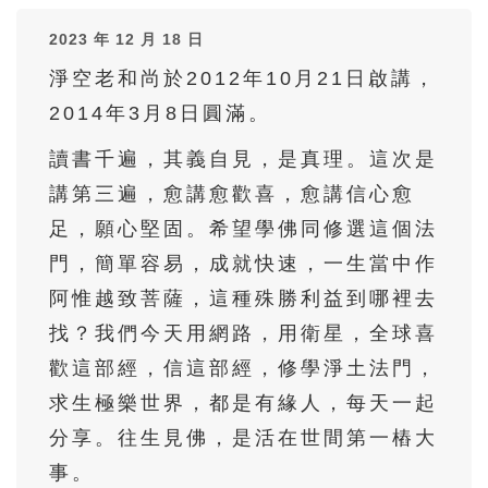
36
37
38
39
40
2023 年 12 月 18 日
41
42
43
44
45
淨空老和尚於2012年10月21日啟講，
46
47
48
49
50
2014年3月8日圓滿。
51
52
53
54
55
讀書千遍，其義自見，是真理。這次是
56
57
58
59
60
講第三遍，愈講愈歡喜，愈講信心愈
61
62
63
64
65
足，願心堅固。希望學佛同修選這個法
66
67
68
69
70
門，簡單容易，成就快速，一生當中作
71
72
73
74
75
阿惟越致菩薩，這種殊勝利益到哪裡去
找？我們今天用網路，用衛星，全球喜
76
77
78
79
80
歡這部經，信這部經，修學淨土法門，
81
82
83
84
85
求生極樂世界，都是有緣人，每天一起
86
87
88
89
90
分享。往生見佛，是活在世間第一樁大
91
92
93
94
95
事。