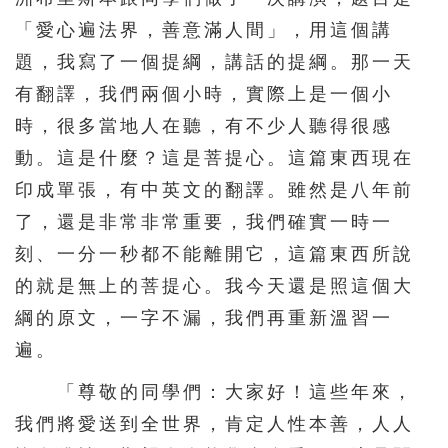
「愛心遍法界，善意滿人間」，用這個講
276
277
278
279
280
題，我寫了一個提綱，講話的提綱。那一天
281
282
283
284
285
有翻譯，我們兩個小時，實際上是一個小
286
287
288
289
290
時，很多當地人在聽，有不少人聽得很感
291
292
293
294
295
動。這是什麼？這是菩提心。這篇東西現在
296
297
298
299
300
印成單張，有中英文的翻譯。雖然是八年前
了，還是非常非常重要，我們確實一時一
301
302
303
304
305
刻、一分一秒都不能離開它，這篇東西所說
306
307
308
309
310
的就是無上的菩提心。我今天還是照這個大
311
312
313
314
315
綱的原文，一字不漏，我們再重新溫習一
316
317
318
319
320
遍。
321
322
323
324
325
「尊敬的同學們：大家好！這些年來，
326
327
328
329
330
我們將愛送到全世界，肯定人性本善，人人