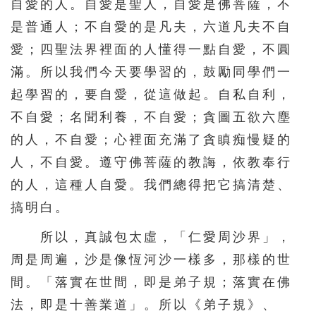
自愛的人。自愛是聖人，自愛是佛菩薩，不
是普通人；不自愛的是凡夫，六道凡夫不自
571
572
573
574
575
愛；四聖法界裡面的人懂得一點自愛，不圓
576
577
578
579
580
滿。所以我們今天要學習的，鼓勵同學們一
581
582
583
584
585
起學習的，要自愛，從這做起。自私自利，
586
587
588
589
590
不自愛；名聞利養，不自愛；貪圖五欲六塵
591
592
593
594
595
的人，不自愛；心裡面充滿了貪瞋痴慢疑的
596
597
598
599
600
人，不自愛。遵守佛菩薩的教誨，依教奉行
的人，這種人自愛。我們總得把它搞清楚、
601
602
603
604
605
搞明白。
606
607
608
609
610
所以，真誠包太虛，「仁愛周沙界」，
611
612
613
614
615
周是周遍，沙是像恆河沙一樣多，那樣的世
616
617
618
619
620
間。「落實在世間，即是弟子規；落實在佛
621
622
623
624
625
法，即是十善業道」。所以《弟子規》、