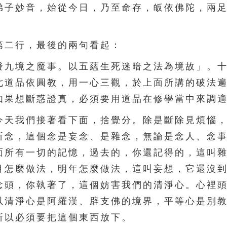
弟子妙音，始從今日，乃至命存，皈依佛陀，兩
二行，最後的兩句看起：
九境之魔事。以五蘊生死迷暗之法為境故」。十
七道品依圓教，用一心三觀，於上面所講的破法
如果想斷惑證真，必須要用道品在修學當中來調
天我們接著看下面，捨覺分。除是斷除見煩惱，
所念，這個念是妄念、是雜念，無論是念人、念
面所有一切的記憶，過去的，你還記得的，這叫
月怎麼做法，明年怎麼做法，這叫妄想，它還沒
念頭，你執著了，這個妨害我們的清淨心。心裡
以清淨心是阿羅漢、辟支佛的境界，平等心是別
所以必須要把這個東西放下。