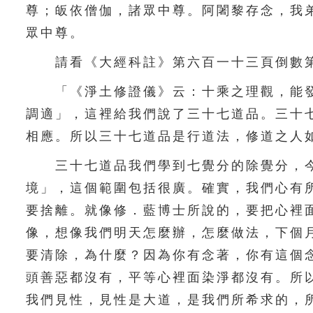
尊；皈依僧伽，諸眾中尊。阿闍黎存念，我
眾中尊。
請看《大經科註》第六百一十三頁倒數第
「《淨土修證儀》云：十乘之理觀，能發
調適」，這裡給我們說了三十七道品。三十
相應。所以三十七道品是行道法，修道之人
三十七道品我們學到七覺分的除覺分，今
境」，這個範圍包括很廣。確實，我們心有
要捨離。就像修．藍博士所說的，要把心裡
像，想像我們明天怎麼辦，怎麼做法，下個
要清除，為什麼？因為你有念著，你有這個
頭善惡都沒有，平等心裡面染淨都沒有。所
我們見性，見性是大道，是我們所希求的，