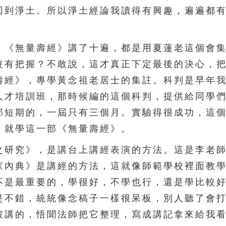
回到淨土。所以淨土經論我讀得有興趣，遍遍都
《無量壽經》講了十遍，都是用夏蓮老這個會集
沒有把握？不敢說，這才真正下定最後的決心，
壽經》，專學黃念祖老居士的集註。科判是早年
人才培訓班，那時候編的這個科判，提供給同學
那短期的，一屆只有三個月。實驗得很成功，這
，就學這一部《無量壽經》。
研究》，是講台上講經表演的方法。這是李老師
《內典》是講經的方法，這就像師範學校裡面教
不是最重要的，學很好，不學也行，還是學比較
是不錯，統統像念稿子一樣很呆板，別人聽了會
坡講的，悟聞法師把它整理，寫成講記拿來給我