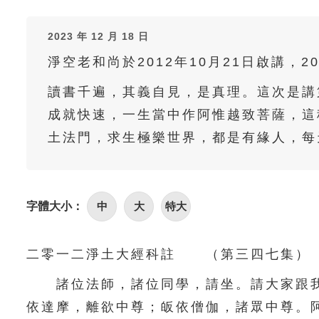
2023 年 12 月 18 日
淨空老和尚於2012年10月21日啟講，2
讀書千遍，其義自見，是真理。這次是講
成就快速，一生當中作阿惟越致菩薩，這
土法門，求生極樂世界，都是有緣人，每
字體大小：
中
大
特大
二零一二淨土大經科註 （第三四七集） 
諸位法師，諸位同學，請坐。請大家跟我
依達摩，離欲中尊；皈依僧伽，諸眾中尊。