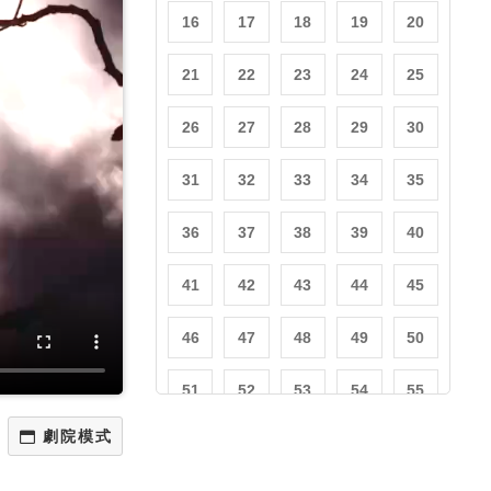
16
17
18
19
20
21
22
23
24
25
26
27
28
29
30
31
32
33
34
35
36
37
38
39
40
41
42
43
44
45
46
47
48
49
50
51
52
53
54
55
56
57
58
59
60