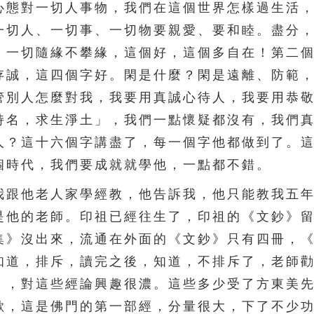
心態對一切人事物，我們在這個世界怎樣過生活
一切人、一切事、一切物要親愛、要和睦。盡分
，一切隨緣不攀緣，這個好，這個多自在！第二
存誠，這四個字好。閑是什麼？閑是遠離、防範
管別人怎麼對我，我要用真誠心待人，我要用恭
持名，求生淨土」，我們一點懷疑都沒有，我們
人？這十六個字講盡了，每一個字他都做到了。
個時代，我們要成就就學他，一點都不錯。
跟他老人家學經教，他告訴我，他只能教我五年
是他的老師。印祖已經往生了，印祖的《文鈔》
集》沒出來，流通在外面的《文鈔》只有四冊，
知道，排斥，讀完之後，知道，不排斥了，老師
》，對這些經論興趣很濃。這些多少受了方東美
歡，這是佛門的第一部經，分量很大，下了不少