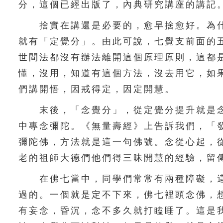
分，這個已經出版了，內典研究講座的講記
捨實在講還是必要的，愈早捨愈好。為什
就有「定覺分」。由此可說，七覺支前面的
世間法都沒有辦法離開這個原理原則，這都
懂，沒用，知道有這個方法，沒去用它，如
們講開悟，因戒得定，因定開慧。
末後，「念覺分」，從定覺分提升就是念
中專念彌陀。《無量壽經》上告訴我們，「
彌陀佛，方法就是這一句佛號。念從心起，
老的祖師大德們他們得三昧開慧的經驗，留
在佛七當中，同學們常常有兩種障礙，這
過的。一個就是定不下來，佛七裡頭念佛，
有妄念，昏沉，念不多久就打瞌睡了。這是