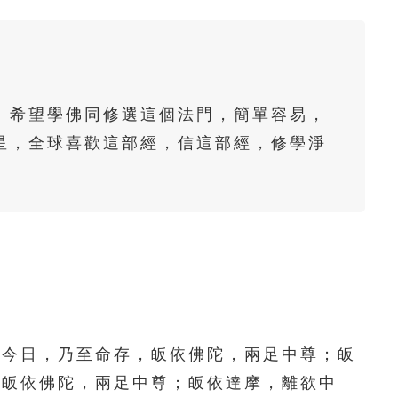
61
62
63
64
65
66
67
68
69
70
71
72
73
74
75
。希望學佛同修選這個法門，簡單容易，
76
77
78
79
80
星，全球喜歡這部經，信這部經，修學淨
。
81
82
83
84
85
86
87
88
89
90
91
92
93
94
95
96
97
98
99
100
101
102
103
104
105
今日，乃至命存，皈依佛陀，兩足中尊；皈
，皈依佛陀，兩足中尊；皈依達摩，離欲中
106
107
108
109
110