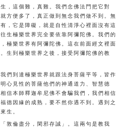
156
157
158
159
160
生，這個難，真難。我們念佛法門把它對
那就方便多了，真正做到無念我們做不到。無
161
162
163
164
165
能有，它是障礙，就是自性清淨心裡面沒有這
166
167
168
169
170
，往生極樂世界完全要依靠阿彌陀佛。我們的
界，極樂世界有阿彌陀佛。這在前面經文裡面
171
172
173
174
175
過。生到極樂世界之後，接受阿彌陀佛的教
176
177
178
179
180
我們到達極樂世界就跟法身菩薩平等，皆作
181
182
183
184
185
是明心見性的菩薩他們的神通道力、智慧德
186
187
188
189
190
們相信本師釋迦牟尼佛不會騙我們，我們相信
根福德因緣的成熟，要不然你遇不到。遇到之
191
192
193
194
195
到來生。
196
197
198
199
200
「敦倫盡分，閑邪存誠」。這兩句是教我