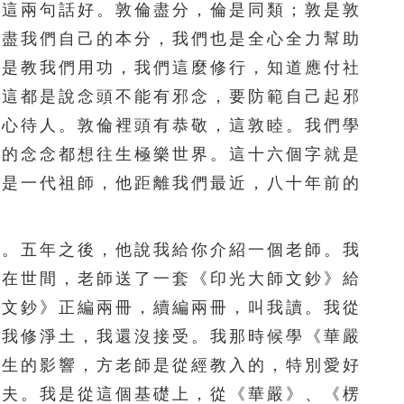
201
202
203
204
205
，這兩句話好。敦倫盡分，倫是同類；敦是敦
，盡我們自己的本分，我們也是全心全力幫助
206
207
208
209
210
個是教我們用功，我們這麼修行，知道應付社
211
212
213
214
215
，這都是說念頭不能有邪念，要防範自己起邪
敬心待人。敦倫裡頭有恭敬，這敦睦。我們學
216
217
218
219
220
真的念念都想往生極樂世界。這十六個字就是
221
222
223
224
225
這是一代祖師，他距離我們最近，八十年前的
226
227
228
229
230
。五年之後，他說我給你介紹一個老師。我
231
232
233
234
235
留在世間，老師送了一套《印光大師文鈔》給
《文鈔》正編兩冊，續編兩冊，叫我讀。我從
236
237
238
239
240
勸我修淨土，我還沒接受。我那時候學《華嚴
241
242
243
244
245
先生的影響，方老師是從經教入的，特別愛好
功夫。我是從這個基礎上，從《華嚴》、《楞
246
247
248
249
250