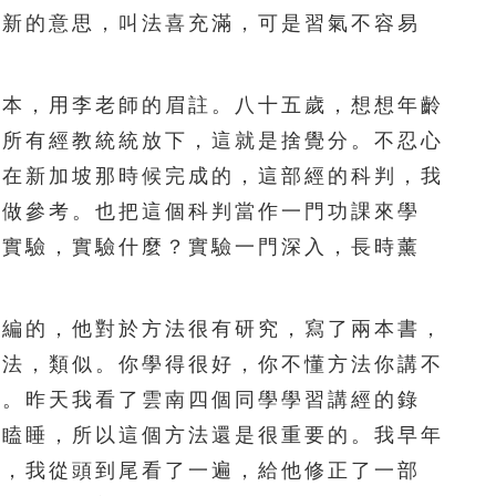
有新的意思，叫法喜充滿，可是習氣不容易
251
252
253
254
255
256
257
258
259
260
本，用李老師的眉註。八十五歲，想想年齡
把所有經教統統放下，這就是捨覺分。不忍心
261
262
263
264
265
我在新加坡那時候完成的，這部經的科判，我
266
267
268
269
270
們做參考。也把這個科判當作一門功課來學
個實驗，實驗什麼？實驗一門深入，長時薰
271
272
273
274
275
276
277
278
279
280
編的，他對於方法很有研究，寫了兩本書，
281
282
283
284
285
學法，類似。你學得很好，你不懂方法你講不
好。昨天我看了雲南四個同學學習講經的錄
286
287
288
289
290
打瞌睡，所以這個方法還是很重要的。我早年
291
292
293
294
295
看，我從頭到尾看了一遍，給他修正了一部