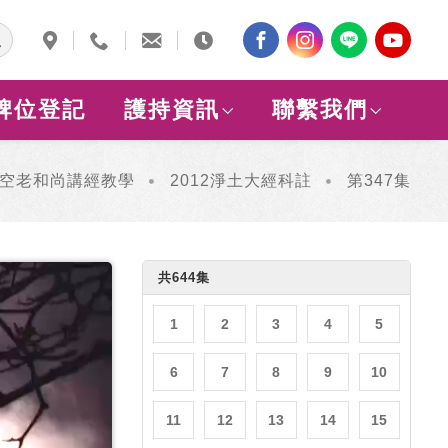
牌位登記
護持資訊
聯繫我們
空老和尚講經教學
2012淨土大經科註
第347集
共644集
1
2
3
4
5
6
7
8
9
10
11
12
13
14
15