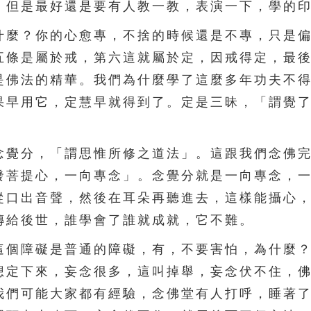
。但是最好還是要有人教一教，表演一下，學的
麼？你的心愈專，不捨的時候還是不專，只是偏
五條是屬於戒，第六這就屬於定，因戒得定，最
是佛法的精華。我們為什麼學了這麼多年功夫不
果早用它，定慧早就得到了。定是三昧，「謂覺
覺分，「謂思惟所修之道法」。這跟我們念佛完
發菩提心，一向專念」。念覺分就是一向專念，
從口出音聲，然後在耳朵再聽進去，這樣能攝心
傳給後世，誰學會了誰就成就，它不難。
個障礙是普通的障礙，有，不要害怕，為什麼？
想定下來，妄念很多，這叫掉舉，妄念伏不住，
我們可能大家都有經驗，念佛堂有人打呼，睡著