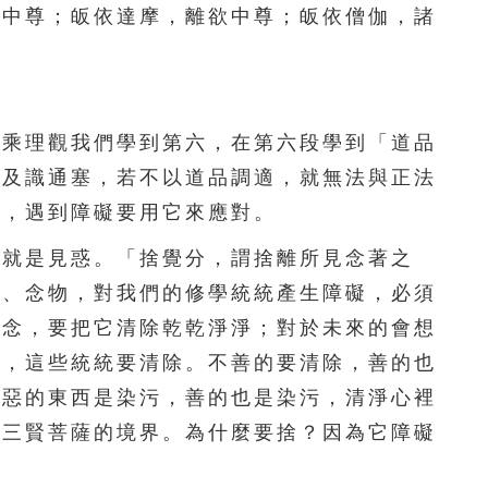
足中尊；皈依達摩，離欲中尊；皈依僧伽，諸
111
112
113
114
115
116
117
118
119
120
乘理觀我們學到第六，在第六段學到「道品
121
122
123
124
125
遍及識通塞，若不以道品調適，就無法與正法
126
127
128
129
130
適，遇到障礙要用它來應對。
131
132
133
134
135
就是見惑。「捨覺分，謂捨離所見念著之
事、念物，對我們的修學統統產生障礙，必須
136
137
138
139
140
雜念，要把它清除乾乾淨淨；對於未來的會想
141
142
143
144
145
到，這些統統要清除。不善的要清除，善的也
頭惡的東西是染污，善的也是染污，清淨心裡
146
147
148
149
150
教三賢菩薩的境界。為什麼要捨？因為它障礙
151
152
153
154
155