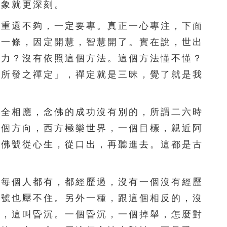
印象就更深刻。
296
297
298
299
300
重還不夠，一定要專。真正一心專注，下面
301
302
303
304
305
後一條，因定開慧，智慧開了。實在說，世出
得力？沒有依照這個方法。這個方法懂不懂？
306
307
308
309
310
了所發之禪定」，禪定就是三昧，覺了就是我
311
312
313
314
315
316
317
318
319
320
全相應，念佛的成功沒有別的，所謂二六時
一個方向，西方極樂世界，一個目標，親近阿
321
322
323
324
325
，佛號從心生，從口出，再聽進去。這都是古
326
327
328
329
330
331
332
333
334
335
每個人都有，都經歷過，沒有一個沒有經歷
佛號也壓不住。另外一種，跟這個相反的，沒
336
337
338
339
340
了，這叫昏沉。一個昏沉，一個掉舉，怎麼對