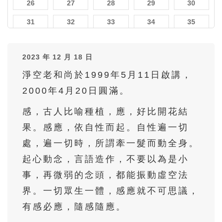
26
27
28
29
30
31
32
33
34
35
36
37
38
39
40
2023 年 12 月 18 日
41
42
43
44
45
淨空老和尚於1999年5月11日啟講，
46
47
48
49
50
2000年4月20日圓滿。
51
52
53
54
55
感，古人比喻種植，應，好比開花結
56
57
58
59
60
果。感應，依自性而起。自性遍一切
61
62
63
64
65
處，遍一切時，所謂牽一髮而動全身。
66
67
68
69
70
起心動念，言語造作，不要以為是小
71
72
73
74
75
事，再微弱的念頭，都能振動虛空法
界。一切眾生一體，感應就不可思議，
76
77
78
79
80
有感必應，隨感隨應。
81
82
83
84
85