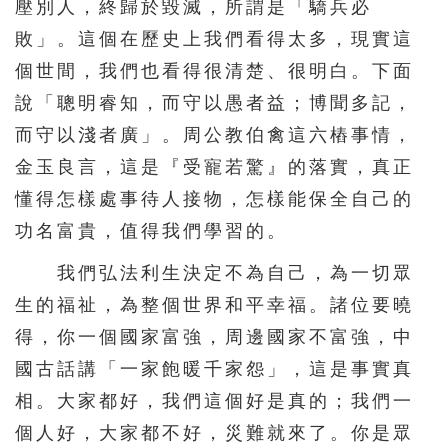
壓別人，終歸於毀滅，所謂是「驕兵必
敗」。這個在歷史上我們看得太多，現實這
個世間，我們也看得很清楚、很明白。下面
說「聰明睿知，而守以愚者益；博聞多記，
而守以淺者廣」。周公教伯禽這六樁事情，
金玉良言，這是『受寵若驚』的落實，真正
懂得怎樣處事待人接物，怎樣能保全自己的
功名富貴，值得我們學習的。
我們弘法利生決定不為自己，為一切眾
生的福祉，為整個世界和平幸福。諸位要曉
得，你一個國家富強，周邊國家不富強，中
國古話講「一家飽暖千家怨」，這是事實真
相。大家都好，我們這個好是真的；我們一
個人好，大家都不好，災難就來了。你是眾