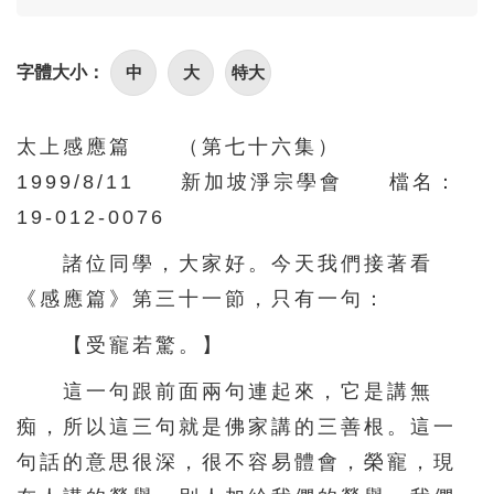
86
87
88
89
90
91
92
93
94
95
中
大
特大
字體大小：
96
97
98
99
100
101
102
103
104
105
太上感應篇 （第七十六集）
1999/8/11 新加坡淨宗學會 檔名：
106
107
108
109
110
19-012-0076
111
112
113
114
115
諸位同學，大家好。今天我們接著看
116
117
118
119
120
《感應篇》第三十一節，只有一句：
121
122
123
124
125
【受寵若驚。】
126
127
128
129
130
這一句跟前面兩句連起來，它是講無
131
132
133
134
135
痴，所以這三句就是佛家講的三善根。這一
136
137
138
139
140
句話的意思很深，很不容易體會，榮寵，現
141
142
143
144
145