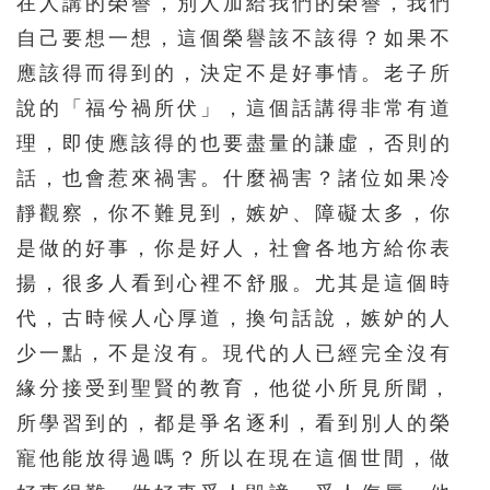
在人講的榮譽，別人加給我們的榮譽，我們
146
147
148
149
150
自己要想一想，這個榮譽該不該得？如果不
151
152
153
154
155
應該得而得到的，決定不是好事情。老子所
說的「福兮禍所伏」，這個話講得非常有道
156
157
158
159
160
理，即使應該得的也要盡量的謙虛，否則的
161
162
163
164
165
話，也會惹來禍害。什麼禍害？諸位如果冷
166
167
168
169
170
靜觀察，你不難見到，嫉妒、障礙太多，你
171
172
173
174
175
是做的好事，你是好人，社會各地方給你表
176
177
178
179
180
揚，很多人看到心裡不舒服。尤其是這個時
181
182
183
184
185
代，古時候人心厚道，換句話說，嫉妒的人
少一點，不是沒有。現代的人已經完全沒有
186
187
188
189
190
緣分接受到聖賢的教育，他從小所見所聞，
191
192
193
194
195
所學習到的，都是爭名逐利，看到別人的榮
寵他能放得過嗎？所以在現在這個世間，做