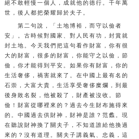
絕不敢輕慢一個人，成就他的德行。千年萬
世，後人都把榮耀歸於夫子。
第二句說，「土地博裕，而守以儉者
安」。古時候對國家、對人民有功，封賞就
封土地。今天我們把這句看作財富，你有很
大的財富，很多的財富，你能守之以儉，節
儉，你才能得到平安。如果你有財富，你的
生活奢侈，禍害就來了。在中國上最有名的
石崇，大富大貴，生活享受奢侈糜爛，到最
後身敗名裂，他被殺了，財產被沒收。節
儉！財富從哪裡來的？過去今生財布施得來
的。中國過去供財神，財神是誰？范蠡。現
在聽說財神換了關夫子，不知道誰給他換過
來的？沒有道理。關夫子講義氣、忠義，這