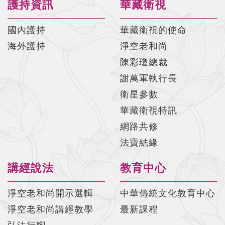
護持資訊
華藏衛視
國內護持
華藏衛視的使命
海外護持
淨空老和尚
陳彩瓊總裁
謝萬軍執行長
衛星參數
華藏衛視特訊
網路共修
法寶結緣
講經說法
教育中心
淨空老和尚開示選輯
中華傳統文化教育中心
淨空老和尚講經教學
最新課程