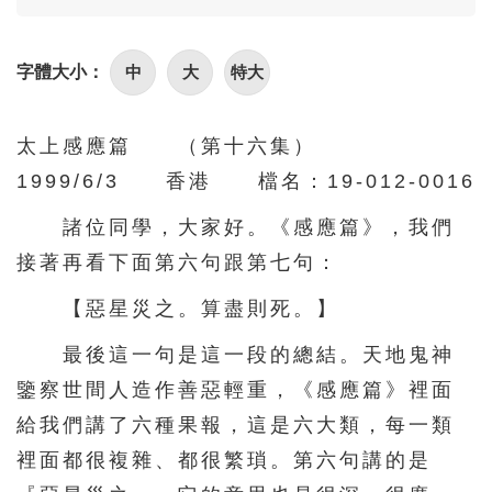
86
87
88
89
90
91
92
93
94
95
中
大
特大
字體大小：
96
97
98
99
100
101
102
103
104
105
太上感應篇 （第十六集）
1999/6/3 香港 檔名：19-012-0016
106
107
108
109
110
111
112
113
114
115
諸位同學，大家好。《感應篇》，我們
接著再看下面第六句跟第七句：
116
117
118
119
120
【惡星災之。算盡則死。】
121
122
123
124
125
126
127
128
129
130
最後這一句是這一段的總結。天地鬼神
鑒察世間人造作善惡輕重，《感應篇》裡面
131
132
133
134
135
給我們講了六種果報，這是六大類，每一類
136
137
138
139
140
裡面都很複雜、都很繁瑣。第六句講的是
141
142
143
144
145