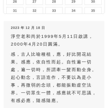
26
27
28
29
30
31
32
33
34
35
36
37
38
39
40
2023 年 12 月 18 日
41
42
43
44
45
淨空老和尚於1999年5月11日啟講，
46
47
48
49
50
2000年4月20日圓滿。
51
52
53
54
55
感，古人比喻種植，應，好比開花結
56
57
58
59
60
果。感應，依自性而起。自性遍一切
61
62
63
64
65
處，遍一切時，所謂牽一髮而動全身。
66
67
68
69
70
起心動念，言語造作，不要以為是小
71
72
73
74
75
事，再微弱的念頭，都能振動虛空法
界。一切眾生一體，感應就不可思議，
76
77
78
79
80
有感必應，隨感隨應。
81
82
83
84
85