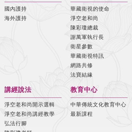
國內護持
華藏衛視的使命
海外護持
淨空老和尚
陳彩瓊總裁
謝萬軍執行長
衛星參數
華藏衛視特訊
網路共修
法寶結緣
講經說法
教育中心
淨空老和尚開示選輯
中華傳統文化教育中心
淨空老和尚講經教學
最新課程
弘法行腳