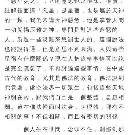
『惡星災之』，它的意思也是很深、很廣，
146
147
148
149
150
註解裡面講「惡星」是星宿，也是屬於天神
151
152
153
154
155
的一類，我們常講天神惡煞，他是掌管人間
一切災禍厄難之神，專門是對這些造惡的
156
157
158
159
160
人，製造一些災難來懲罰世人的。這個說法
161
162
163
164
165
也能說得通，但是意思不夠圓滿。人與這些
166
167
168
169
170
星宿有什麼關係？現在人把這樁事情可以說
171
172
173
174
175
是完全疏忽了，不再討論這些事情。在中國
176
177
178
179
180
古代的教育，尤其是佛法的教育，佛法說到
181
182
183
184
185
究竟處，虛空法界一切眾生，包括這些天地
神明在內，跟我們自己是一個整體，息息相
186
187
188
189
190
關。這在佛法裡面叫法身，叫理體，哪有不
191
192
193
194
195
相關的事！不但相關，而且有密切的關係。
一個人生在世間，念頭不住，剎那剎那