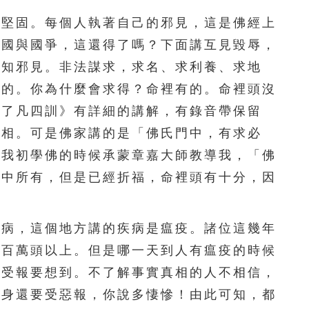
堅固。每個人執著自己的邪見，這是佛經上
，國與國爭，這還得了嗎？下面講互見毀辱，
邪知邪見。非法謀求，求名、求利養、求地
得的。你為什麼會求得？命裡有的。命裡頭沒
《了凡四訓》有詳細的講解，有錄音帶保留
真相。可是佛家講的是「佛氏門中，有求必
。我初學佛的時候承蒙章嘉大師教導我，「佛
命中所有，但是已經折福，命裡頭有十分，因
病，這個地方講的疾病是瘟疫。諸位這幾年
了百萬頭以上。但是哪一天到人有瘟疫的時候
生受報要想到。不了解事實真相的人不相信，
個身還要受惡報，你說多悽慘！由此可知，都