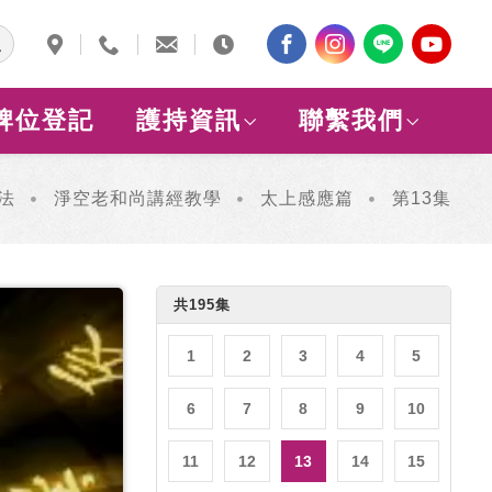
牌位登記
護持資訊
聯繫我們
法
淨空老和尚講經教學
太上感應篇
第13集
共195集
1
2
3
4
5
6
7
8
9
10
11
12
13
14
15