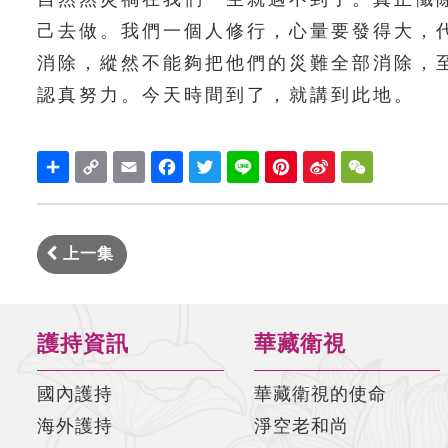
己去做。我們一個人修行，心量要發得大，
消除，縱然不能夠把他們的災難全部消除，
認真努力。今天時間到了，就講到此地。
Share
Copy
Email
Facebook
Twitter
Line
Pinterest
Sina
WeChat
Link
Weibo
上一集
護持資訊
華藏衛視
國內護持
華藏衛視的使命
海外護持
淨空老和尚