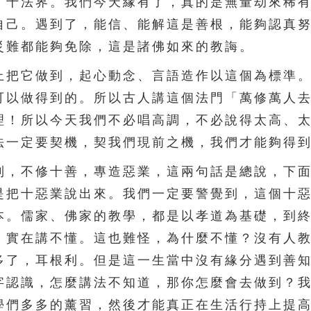
、十法界。我們今天緣有了，真的是無量劫來稀
自己。遇到了，能信、能解這是善根，能夠認真
災難都能夠免除，這是諸佛如來的教誨。
把它做到，起心動念、言語造作以這個為標準。
可以做得到的。所以古人講這個法門「萬修萬人
理！所以今天我們不必唱高調，不必說得太高、
法一定要契機，契我們現前之機，我們才能夠得
，不修十善，專造惡業，這兩句話是總說，下面
是把十惡業說出來。我們一定要警覺到，這個十
本。儒家、佛家的教學，都是以孝道為基礎，到
，實在講不懂。這也難怪，為什麼不懂？沒有人
多了，耳根利。但是這一生當中沒有緣分遇到善
字認識，怎麼講法不知道，那你怎麼會去做到？
學們多多的薰習，然後才能真正在生活行持上提