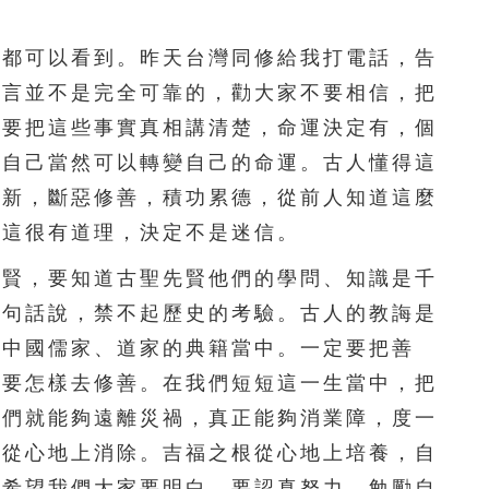
都可以看到。昨天台灣同修給我打電話，告
預言並不是完全可靠的，勸大家不要相信，把
，要把這些事實真相講清楚，命運決定有，個
們自己當然可以轉變自己的命運。古人懂得這
自新，斷惡修善，積功累德，從前人知道這麼
。這很有道理，決定不是迷信。
賢，要知道古聖先賢他們的學問、知識是千
換句話說，禁不起歷史的考驗。古人的教誨是
在中國儒家、道家的典籍當中。一定要把善
，要怎樣去修善。在我們短短這一生當中，把
我們就能夠遠離災禍，真正能夠消業障，度一
？從心地上消除。吉福之根從心地上培養，自
，希望我們大家要明白，要認真努力，勉勵自