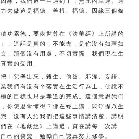
有因緣，我們這一生遇到了，無比的幸運。遇
156
157
158
159
160
努力去做這是福德。善根、福德、因緣三個條
161
162
163
164
165
積功累德，要依世尊在《法華經》上所講的
166
167
168
169
170
去」，這話是真的；不能去，是你沒有如理如
171
172
173
174
175
太玄，那個沒有用處，不切實際。我們現在生
到真實的受用。
176
177
178
179
180
把十惡舉出來，殺生、偷盜、邪淫、妄語、
181
182
183
184
185
惡業我們有沒有？落實在生活行為上，佛說不
186
187
188
189
190
終極的目標也只是孝道的完成。這個意思我們
教，你怎麼會懂得？佛在經上講，閻浮提眾生
191
192
193
194
195
知識，沒有人給我們把這些事情講清楚、講明
我們在《地藏經》上講過，實在講每一次講
高自己的警覺，勉勵自己認真努力修學。