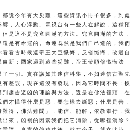
都說今年有大災難，這些資訊小冊子很多，到處
影響，人心浮動。電視台有一些人在解說，這種
，但是這不是究竟圓滿的方法。究竟圓滿的方法
界還是有命運的。命運既然是我們自己造的，我
你看看古時候這帝王大臣懺悔，反省懺悔，改過
過自新；國家遇到這些災難，帝王帶頭修懺悔法
了一切。實在講如其迷信科學，不如迷信古聖先
沒有差誤，現在還沒有發現，因為它時間不長；
講到趨吉避凶的理論與方法，還是在佛法裡頭，
我們才懂得什麼是惡，要怎樣去斷惡；什麼是善
身難得，佛法難聞」，能信、能解，依教奉行，
找出來，凶禍的因素我們把它消除，從哪裡消除
除業障，真實的修積功德，就在今天，就在此時