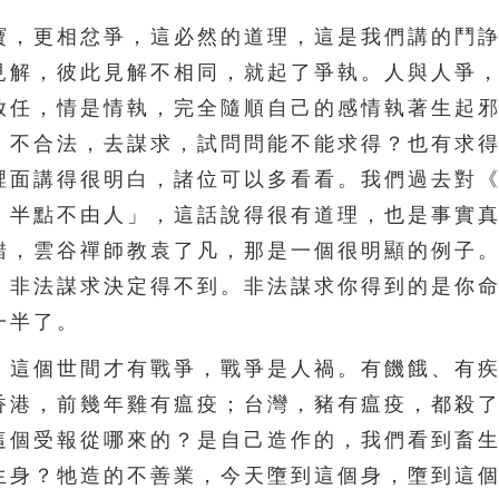
，更相忿爭，這必然的道理，這是我們講的鬥諍
見解，彼此見解不相同，就起了爭執。人與人爭
放任，情是情執，完全隨順自己的感情執著生起
、不合法，去謀求，試問問能不能求得？也有求
裡面講得很明白，諸位可以多看看。我們過去對
，半點不由人」，這話說得很有道理，也是事實
錯，雲谷禪師教袁了凡，那是一個很明顯的例子
，非法謀求決定得不到。非法謀求你得到的是你
一半了。
這個世間才有戰爭，戰爭是人禍。有饑餓、有疾
香港，前幾年雞有瘟疫；台灣，豬有瘟疫，都殺
這個受報從哪來的？是自己造作的，我們看到畜
生身？牠造的不善業，今天墮到這個身，墮到這