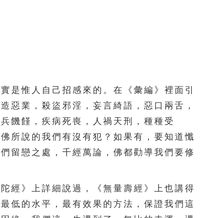
111
112
113
114
115
116
117
118
119
120
121
122
123
124
125
126
127
128
129
130
實是惟人自己招感來的。在《彙編》裡面引
專造惡業，殺盜邪淫，妄言綺語，惡口兩舌，
131
132
133
134
135
刀兵饑饉，疾病死喪，人禍天刑，種種受
136
137
138
139
140
，佛所說的我們有沒有犯？如果有，要知道懺
我們留戀之處，千經萬論，佛都勸導我們要修
141
142
143
144
145
146
147
148
149
150
陀經》上詳細說過，《無量壽經》上也講得
求最低的水平，最有效果的方法，保證我們這
151
152
153
154
155