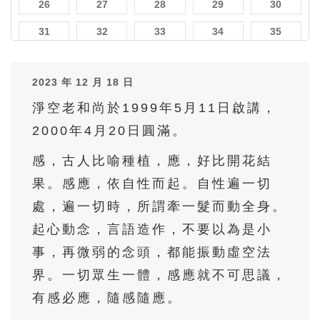
26
27
28
29
30
31
32
33
34
35
36
37
38
39
40
2023 年 12 月 18 日
41
42
43
44
45
淨空老和尚於1999年5月11日啟講，
46
47
48
49
50
2000年4月20日圓滿。
51
52
53
54
55
感，古人比喻種植，應，好比開花結
56
57
58
59
60
果。感應，依自性而起。自性遍一切
61
62
63
64
65
處，遍一切時，所謂牽一髮而動全身。
66
67
68
69
70
起心動念，言語造作，不要以為是小
71
72
73
74
75
事，再微弱的念頭，都能振動虛空法
界。一切眾生一體，感應就不可思議，
76
77
78
79
80
有感必應，隨感隨應。
81
82
83
84
85