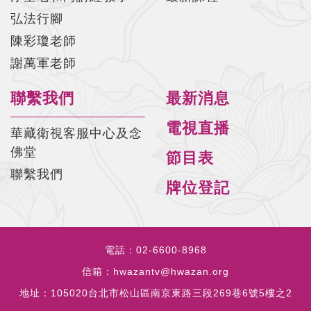
弘法行腳
陳彩瓊老師
謝萬軍老師
聯繫我們
最新消息
電視直播
華藏衛視客服中心及念
佛堂
節目表
聯繫我們
牌位登記
電話：
02-6600-8968
信箱：
hwazantv@hwazan.org
地址：
105020台北市松山區南京東路三段269巷6號5樓之2