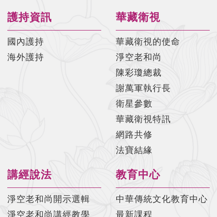
護持資訊
華藏衛視
國內護持
華藏衛視的使命
海外護持
淨空老和尚
陳彩瓊總裁
謝萬軍執行長
衛星參數
華藏衛視特訊
網路共修
法寶結緣
講經說法
教育中心
淨空老和尚開示選輯
中華傳統文化教育中心
淨空老和尚講經教學
最新課程