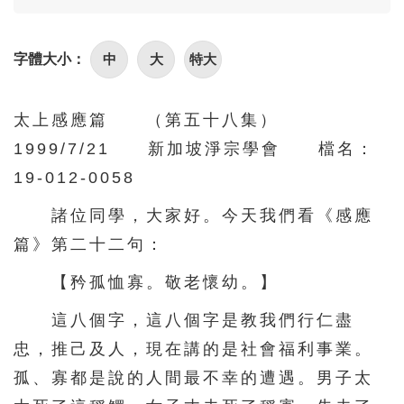
86
87
88
89
90
91
92
93
94
95
中
大
特大
字體大小：
96
97
98
99
100
101
102
103
104
105
太上感應篇 （第五十八集）
1999/7/21 新加坡淨宗學會 檔名：
106
107
108
109
110
19-012-0058
111
112
113
114
115
諸位同學，大家好。今天我們看《感應
116
117
118
119
120
篇》第二十二句：
121
122
123
124
125
【矜孤恤寡。敬老懷幼。】
126
127
128
129
130
這八個字，這八個字是教我們行仁盡
131
132
133
134
135
忠，推己及人，現在講的是社會福利事業。
136
137
138
139
140
孤、寡都是說的人間最不幸的遭遇。男子太
141
142
143
144
145