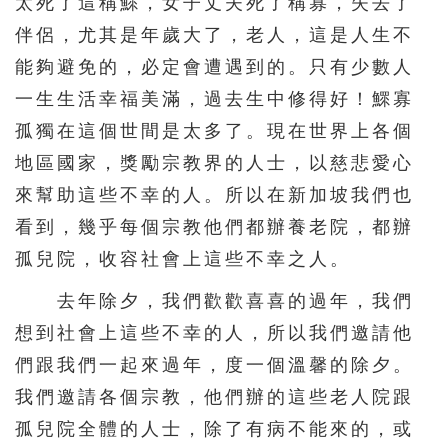
太死了這稱鰥，女子丈夫死了稱寡，失去了
146
147
148
149
150
伴侶，尤其是年歲大了，老人，這是人生不
151
152
153
154
155
能夠避免的，必定會遭遇到的。只有少數人
一生生活幸福美滿，過去生中修得好！鰥寡
156
157
158
159
160
孤獨在這個世間是太多了。現在世界上各個
161
162
163
164
165
地區國家，獎勵宗教界的人士，以慈悲愛心
166
167
168
169
170
來幫助這些不幸的人。所以在新加坡我們也
171
172
173
174
175
看到，幾乎每個宗教他們都辦養老院，都辦
176
177
178
179
180
孤兒院，收容社會上這些不幸之人。
181
182
183
184
185
去年除夕，我們歡歡喜喜的過年，我們
186
187
188
189
190
想到社會上這些不幸的人，所以我們邀請他
們跟我們一起來過年，度一個溫馨的除夕。
191
192
193
194
195
我們邀請各個宗教，他們辦的這些老人院跟
孤兒院全體的人士，除了有病不能來的，或