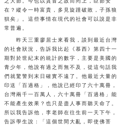
之大節。今也以貪冒之故而罔上，臣節安
146
147
148
149
150
在？縱令一時富貴，多見旋踵破敗，子孫狼
151
152
153
154
155
狽矣」。這些事情在現代的社會可以說是非
常普遍。
156
157
158
159
160
161
162
163
164
165
昨天三重廖居士來看我，談到最近台灣
的社會狀況，告訴我比起《慕西》第四十一
166
167
168
169
170
期對於世紀末的統計的數字，主要是美國的
171
172
173
174
175
青少年，他說有過之而無不及，從這句話我
176
177
178
179
180
們就驚警到末日確實不遠了。他最近大量的
181
182
183
184
185
印送「百過格」，他說已經印了六十萬冊，
186
187
188
189
190
台灣兩千一百萬人，六十萬冊「百過格」能
不能產生效果？也只是盡人事而聽天命了。
191
192
193
194
195
所以我告訴他，李老師在往生前一天下午，
告訴學生說：「這個世間大亂，即使佛菩