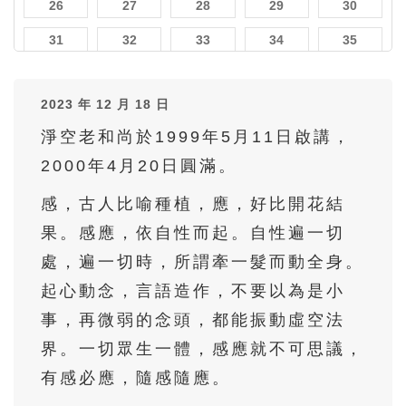
26
27
28
29
30
31
32
33
34
35
36
37
38
39
40
2023 年 12 月 18 日
41
42
43
44
45
淨空老和尚於1999年5月11日啟講，
46
47
48
49
50
2000年4月20日圓滿。
51
52
53
54
55
感，古人比喻種植，應，好比開花結
56
57
58
59
60
果。感應，依自性而起。自性遍一切
61
62
63
64
65
處，遍一切時，所謂牽一髮而動全身。
66
67
68
69
70
起心動念，言語造作，不要以為是小
71
72
73
74
75
事，再微弱的念頭，都能振動虛空法
界。一切眾生一體，感應就不可思議，
76
77
78
79
80
有感必應，隨感隨應。
81
82
83
84
85