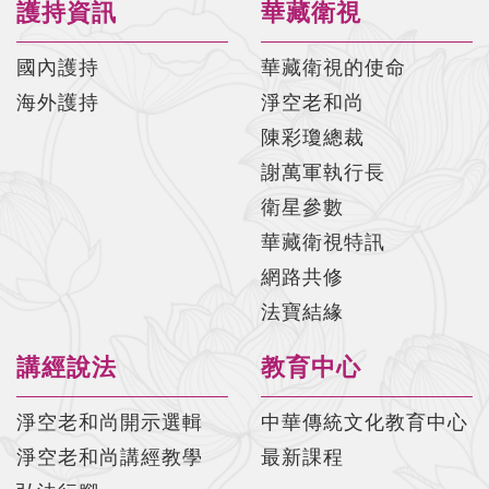
護持資訊
華藏衛視
國內護持
華藏衛視的使命
海外護持
淨空老和尚
陳彩瓊總裁
謝萬軍執行長
衛星參數
華藏衛視特訊
網路共修
法寶結緣
講經說法
教育中心
淨空老和尚開示選輯
中華傳統文化教育中心
淨空老和尚講經教學
最新課程