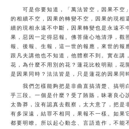
可是你要知道，「萬法皆空，因果不空」
的相續不空，因果的轉變不空，因果的現相
續的現相永遠不中斷，因果轉變也是永遠不
果，惡因一定得惡報。佛菩薩心地清淨，觀
報、後報、生報，這一世的報應，來世的報
跟凡夫講他也不知道，他體察不到。實在講
花，為什麼不用別的花？蓮花比較明顯，花
是因果同時？法法皆是，只是蓮花的因果同
我們怎樣能夠把是非曲直搞清楚、搞明白
乎三段。一個是什麼？受了賄賂，昧著良心
太魯莽，沒有認真去觀察，太大意了，把是
有多深遠，結罪不相同，果報不一樣。如果
都要明瞭。所以起心動念、言語造作，不能