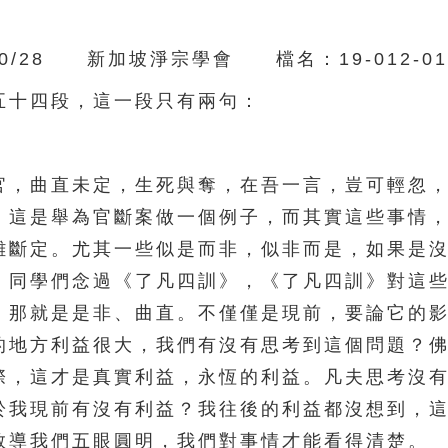
/28 新加坡淨宗學會 檔名：19-012-01
十四段，這一段只有兩句：
，曲直未定，生死與奪，在吾一言，豈可輕忽，
。這是舉為官斷案做一個例子，而其實這些事情
難斷定。尤其一些似是而非，似非而是，如果是
。同學們念過《了凡四訓》，《了凡四訓》對這
，那就是是非、曲直。不僅僅是現前，要論它的
的地方利益很大，我們有沒有思考到這個問題？
際，這才是真實利益，永恆的利益。凡夫思考沒
於我現前有沒有利益？我往後的利益都沒想到，
教導我們五眼圓明，我們對事情才能看得清楚。