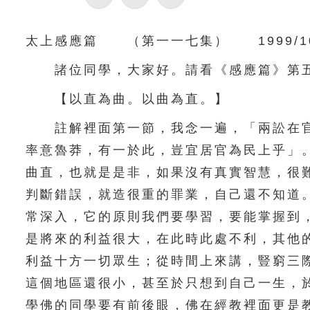
太上感應篇 （第一一七集） 1999/10
諸位同學，大家好。請看《感應篇》第五
【以直為曲。以曲為直。】
註解裡面第一節，我念一遍，「兩訟在官
率意魯莽，有一於此，豈宜居官為民上乎」
曲直，也就是是非，如果沒有真實智慧，很
判斷錯誤，就造很重的罪業，自己還不知道
常深入，它的原則我們要學習，要能掌握到
是將來的利益很大，在此時此處不利，其他
利益十方一切眾生；從時間上來講，豎窮三
這個地區還很小，甚至於只想到自己一生，
學佛的同學要有前後眼，佛在經教裡面更是