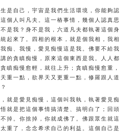
156
157
158
159
160
生是自己，宇宙是我們生活環境，你能夠認
，這個人叫凡夫。這一樁事情，幾個人認真思
161
162
163
164
165
是不是我？身不是我，六道凡夫都執著這個身
166
167
168
169
170
統統起來了。四相的根本，就是個我相，我相
、我痴、我慢，愛見痴慢這是我。佛要不給我
171
172
173
174
175
常講的貪瞋痴慢，原來這個東西是我。人人都
176
177
178
179
180
，貪瞋痴慢愈輕，就往上升；貪瞋痴慢愈重，
界天重一點，欲界天又更重一點，修羅跟人道
181
182
183
184
185
嗎？
186
187
188
189
190
，就是愛見痴慢，這個叫我執，執著愛見痴
191
192
193
194
195
覺悟就是把這個事情搞清楚、搞明白了；回頭
捨不掉。你捨掉，你就成佛了。佛跟眾生就這
著太重了，念念希求自己的利益。這個自己是