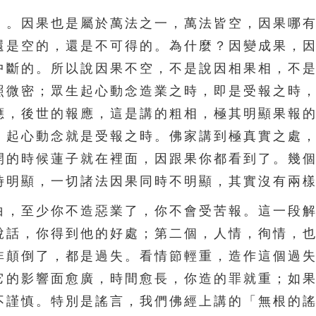
。因果也是屬於萬法之一，萬法皆空，因果哪有
還是空的，還是不可得的。為什麼？因變成果，
中斷的。所以說因果不空，不是說因相果相，不
照微密；眾生起心動念造業之時，即是受報之時
應，後世的報應，這是講的粗相，極其明顯果報
，起心動念就是受報之時。佛家講到極真實之處
開的時候蓮子就在裡面，因跟果你都看到了。幾
時明顯，一切諸法因果同時不明顯，其實沒有兩
，至少你不造惡業了，你不會受苦報。這一段解
說話，你得到他的好處；第二個，人情，徇情，
非顛倒了，都是過失。看情節輕重，造作這個過
它的影響面愈廣，時間愈長，你造的罪就重；如
不謹慎。特別是謠言，我們佛經上講的「無根的