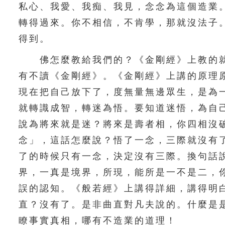
私心、我愛、我痴、我見，念念為這個造業
轉得過來。你不相信，不肯學，那就沒法子
得到。
佛怎麼教給我們的？《金剛經》上教的就
有不讀《金剛經》。《金剛經》上講的原理
現在把自己放下了，度無量無邊眾生，是為
就轉識成智，轉迷為悟。要知道迷悟，為自
說為將來就是迷？將來是壽者相，你四相沒
念」，這話怎麼說？悟了一念，三際就沒有
了的時候只有一念，決定沒有三際。換句話
界，一真是境界，所現，能所是一不是二，
誤的認知。《般若經》上講得詳細，講得明
直？沒有了。是非曲直對凡夫說的。什麼是
瞭事實真相，哪有不造業的道理！