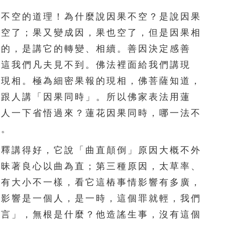
不空的道理！為什麼說因果不空？是說因果
因空了；果又變成因，果也空了，但是因果相
是的，是講它的轉變、相續。善因決定感善
，這我們凡夫見不到。佛法裡面給我們講現
的現相。極為細密果報的現相，佛菩薩知道，
，跟人講「因果同時」。所以佛家表法用蓮
個人一下省悟過來？蓮花因果同時，哪一法不
樣。
釋講得好，它說「曲直顛倒」原因大概不外
也昧著良心以曲為直；第三種原因，太草率、
失有大小不一樣，看它這樁事情影響有多廣，
果影響是一個人，是一時，這個罪就輕，我們
謠言」，無根是什麼？他造謠生事，沒有這個