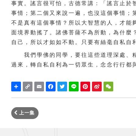
事實。謠言很可怕，古德常講：「謠言止於
事情；第二個又來說一遍，也沒這個事情；
不是真有這個事情？所以大智慧的人，才能
面境界動搖了。諸佛菩薩不為所動，為什麼
自己，所以才如如不動。只要有絲毫自私自
我們學佛的同學，要往這些道理深處、精
過來，轉自私自利為一切眾生，念念行行
Share
Copy
Email
Facebook
Twitter
Line
Pinterest
Sina
WeChat
Link
Weibo
上一集