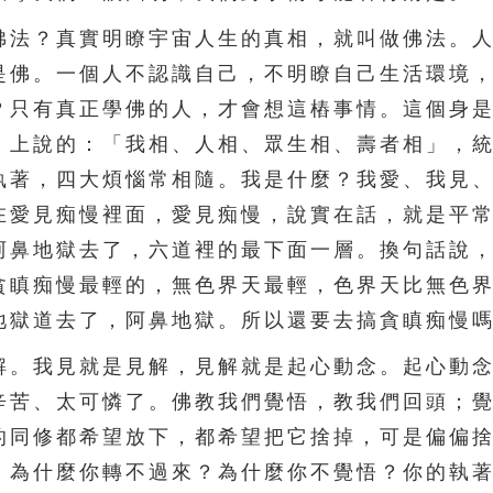
法？真實明瞭宇宙人生的真相，就叫做佛法。人
是佛。一個人不認識自己，不明瞭自己生活環境
？只有真正學佛的人，才會想這樁事情。這個身
》上說的：「我相、人相、眾生相、壽者相」，
執著，四大煩惱常相隨。我是什麼？我愛、我見
在愛見痴慢裡面，愛見痴慢，說實在話，就是平
阿鼻地獄去了，六道裡的最下面一層。換句話說
貪瞋痴慢最輕的，無色界天最輕，色界天比無色
地獄道去了，阿鼻地獄。所以還要去搞貪瞋痴慢
。我見就是見解，見解就是起心動念。起心動念
辛苦、太可憐了。佛教我們覺悟，教我們回頭；
的同修都希望放下，都希望把它捨掉，可是偏偏
。為什麼你轉不過來？為什麼你不覺悟？你的執