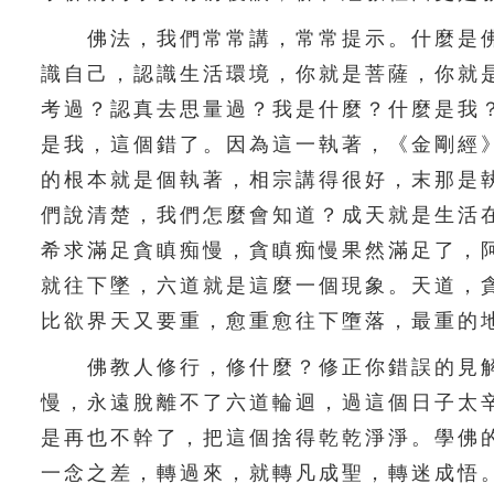
佛法，我們常常講，常常提示。什麼是佛
識自己，認識生活環境，你就是菩薩，你就
考過？認真去思量過？我是什麼？什麼是我
是我，這個錯了。因為這一執著，《金剛經
的根本就是個執著，相宗講得很好，末那是
們說清楚，我們怎麼會知道？成天就是生活
希求滿足貪瞋痴慢，貪瞋痴慢果然滿足了，
就往下墜，六道就是這麼一個現象。天道，
比欲界天又要重，愈重愈往下墮落，最重的
佛教人修行，修什麼？修正你錯誤的見解
慢，永遠脫離不了六道輪迴，過這個日子太
是再也不幹了，把這個捨得乾乾淨淨。學佛
一念之差，轉過來，就轉凡成聖，轉迷成悟