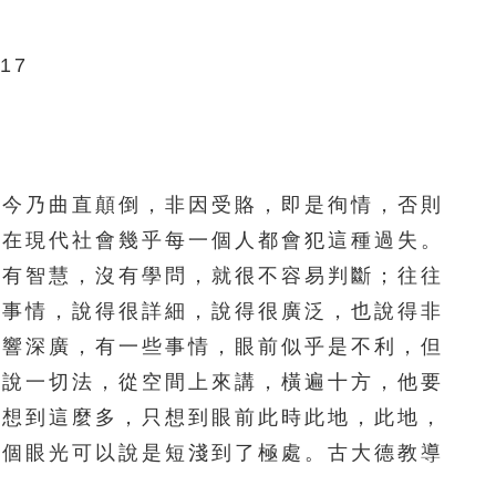
111
112
113
114
115
17
116
117
118
119
120
121
122
123
124
125
126
127
128
129
130
今乃曲直顛倒，非因受賂，即是徇情，否則
，在現代社會幾乎每一個人都會犯這種過失。
131
132
133
134
135
沒有智慧，沒有學問，就很不容易判斷；往往
136
137
138
139
140
些事情，說得很詳細，說得很廣泛，也說得非
影響深廣，有一些事情，眼前似乎是不利，但
141
142
143
144
145
佛說一切法，從空間上來講，橫遍十方，他要
146
147
148
149
150
有想到這麼多，只想到眼前此時此地，此地，
這個眼光可以說是短淺到了極處。古大德教導
151
152
153
154
155