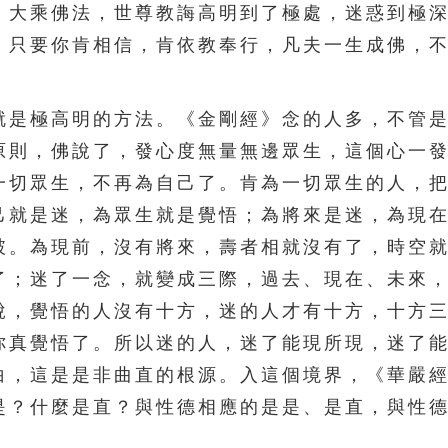
。大乘佛法，世尊教誨高明到了極處，迷惑到極
。只要你肯相信，肯依教奉行，凡夫一生成佛，
是極高明的方法。《金剛經》念的人多，不管是
原則，佛說了，發心度無量無邊眾生，這個心一
一切眾生，不再為自己了。肯為一切眾生的人，
己就是迷，為眾生就是覺悟；為將來是迷，為現
破。為現前，沒有將來，壽者相就沒有了，時空
了；迷了一念，就變成三際，過去、現在、未來
說，覺悟的人沒有十方，迷的人才有十方，十方
你真覺悟了。所以迷的人，迷了能現所現，迷了
白，這是是非曲直的根源。入這個境界，《華嚴
是？什麼是直？與性德相應的是是、是直，與性