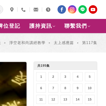
牌位登記
護持資訊
聯繫我們
法
淨空老和尚講經教學
太上感應篇
第117集
共195集
1
2
3
4
5
6
7
8
9
10
11
12
13
14
15