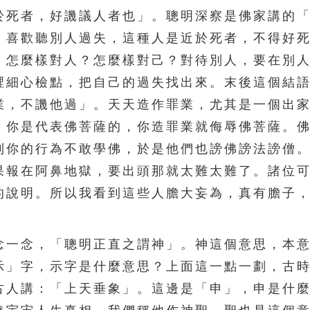
死者，好譏議人者也」。聰明深察是佛家講的「
，喜歡聽別人過失，這種人是近於死者，不得好
。怎麼樣對人？怎麼樣對己？對待別人，要在別
裡細心檢點，把自己的過失找出來。末後這個結
業，不譏他過」。天天造作罪業，尤其是一個出
，你是代表佛菩薩的，你造罪業就侮辱佛菩薩。
到你的行為不敢學佛，於是他們也謗佛謗法謗僧
果報在阿鼻地獄，要出頭那就太難太難了。諸位
的說明。所以我看到這些人膽大妄為，真有膽子
一念，「聰明正直之謂神」。神這個意思，本意
示」字，示字是什麼意思？上面這一點一劃，古
古人講：「上天垂象」。這邊是「申」，申是什