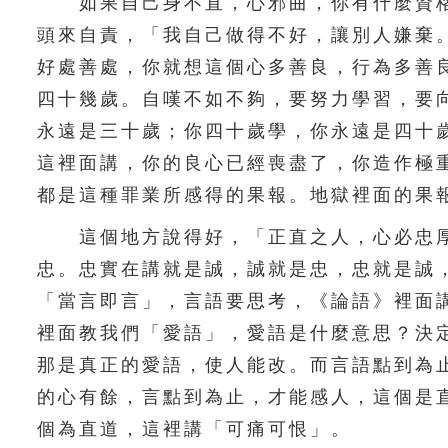
如果自己身不直，心邪曲，你有什麼資格
頭來自責，「我自己做得不好，讓別人嫌棄
好處善處，你就想這個心多善良，行為多善
四十幾歲。自嘆不如不夠，要努力學習，要
永遠是三十歲；你四十歲學，你永遠是四十
這裡面講，你的良心已經喪盡了，你造作極
都是這種罪業所感得的果報。地獄裡面的果
這個地方說得好，「正直之人，心必忠厚
忠。忠實在講就是誠，誠就是忠，忠就是誠
「當言即言」，言語要思考，《論語》裡面
裡面教我們「愛語」，愛語是什麼意思？決
那是真正的愛語，使人能改。而言語點到為
的心有餘，言點到為止，才能感人，這個是
個為直道，這裡講「可痛可恨」。