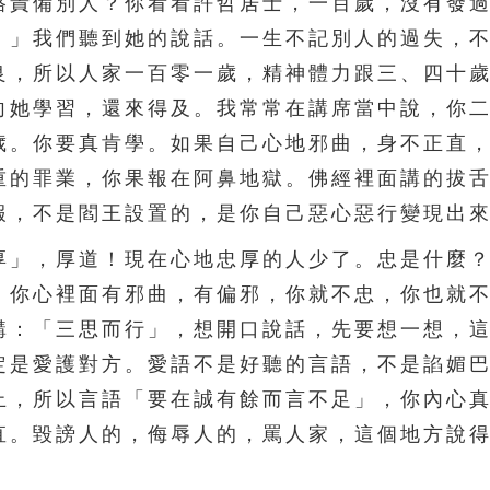
責備別人？你看看許哲居士，一百歲，沒有發過
。」我們聽到她的說話。一生不記別人的過失，
良，所以人家一百零一歲，精神體力跟三、四十
向她學習，還來得及。我常常在講席當中說，你
歲。你要真肯學。如果自己心地邪曲，身不正直
重的罪業，你果報在阿鼻地獄。佛經裡面講的拔
報，不是閻王設置的，是你自己惡心惡行變現出
」，厚道！現在心地忠厚的人少了。忠是什麼？
，你心裡面有邪曲，有偏邪，你就不忠，你也就
講：「三思而行」，想開口說話，先要想一想，
定是愛護對方。愛語不是好聽的言語，不是諂媚
止，所以言語「要在誠有餘而言不足」，你內心
直。毀謗人的，侮辱人的，罵人家，這個地方說