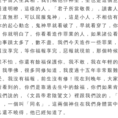
達宇宙人生真相，我們稱他作神聖，聖也是這個
通達明瞭，這樣的人，「君子所當敬畏」，讀書
正直無邪，可以屈服鬼神」，這是小人，不相信
你的起心動念，鬼神早就看破了，早就看穿了，
，你就明白了。你看看造作罪業的人，如果諸位
的事蹟太多了，數不盡。我們今天造作一些罪業
還沒享完，等你福報享完，惡報就現前，那個時
不怕，你還有餘福保護你。我不敢，我在年輕的
。我學佛，很多同修知道，我度過十五年非常艱
受。我沒有福報，前生沒有修！現在到晚年，大
所看到的。你們是靠過去生中的餘福，你們如果
我們說的，《文昌帝君陰騭文》裡跟我們說的，
」，一個叫「同名」，這兩個神住在我們身體當
己還不曉得，他已經知道了。