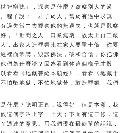
世智辯聰」，深察是什麼？窺察別人的過
死。程子說：「君子於人，當於有過中求無
人有過失當中去觀察他的無過失，也就是觀察
語好，「世間之人，口業無窮，故太上再三嚴
家人，出家人造罪業比在家人要重十倍，你要
佛經裡面常講，毀謗佛法，破和合僧，你把佛
。他們為什麼謗？因為看到你這個樣子才毀
可以看看《地藏菩薩本願經》，看看《地藏十
，不怕墮地獄，不怕地獄苦，敢造罪業。我們
是什麼？聰明正直，說得好，但是本意，我
時候這個字叫上字，上天；下面有這三條，這
麼？通達的意思。用我們現在最簡單的話說，