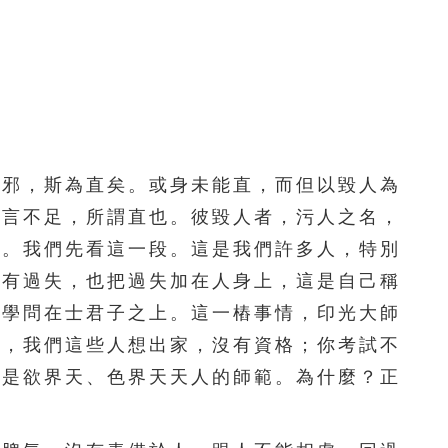
146
147
148
149
150
151
152
153
154
155
156
157
158
159
160
161
162
163
164
165
邪，斯為直矣。或身未能直，而但以毀人為
而言不足，所謂直也。彼毀人者，污人之名，
166
167
168
169
170
」。我們先看這一段。這是我們許多人，特別
171
172
173
174
175
沒有過失，也把過失加在人身上，這是自己稱
行學問在士君子之上。這一樁事情，印光大師
176
177
178
179
180
下，我們這些人想出家，沒有資格；你考試不
181
182
183
184
185
還是欲界天、色界天天人的師範。為什麼？正
186
187
188
189
190