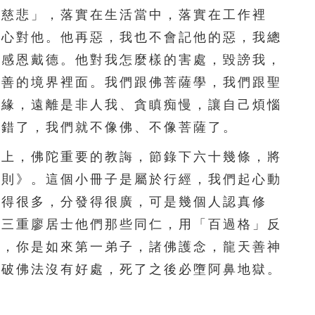
慈悲」，落實在生活當中，落實在工作裡
」心對他。他再惡，我也不會記他的惡，我總
，感恩戴德。他對我怎麼樣的害處，毀謗我，
在善的境界裡面。我們跟佛菩薩學，我們跟聖
隨緣，遠離是非人我、貪瞋痴慢，讓自己煩惱
就錯了，我們就不像佛、不像菩薩了。
上，佛陀重要的教誨，節錄下六十幾條，將
守則》。這個小冊子是屬於行經，我們起心動
印得很多，分發得很廣，可是幾個人認真修
北三重廖居士他們那些同仁，用「百過格」反
佛，你是如來第一弟子，諸佛護念，龍天善神
。破佛法沒有好處，死了之後必墮阿鼻地獄。