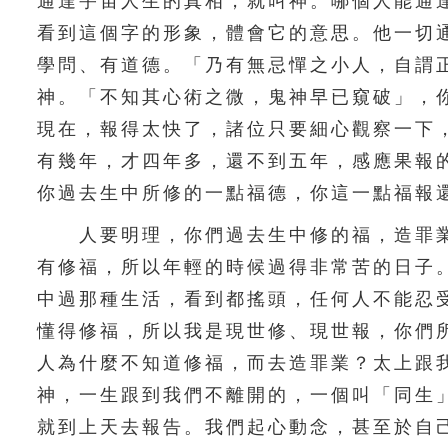
通達宇宙人生的真相，就叫神。哪個人能通
看到這個字的形象，體會它的意思。他一切
學問、有道德。「乃有無忌憚之小人，自謂
神。「不知其心術之微，鬼神早已窺破」，
現在，報得太快了，諸位只要細心觀察一下
有幾年，才四年多，還不到五年，感應果報
你過去生中所修的一點福德，你這一點福報
人要明理，你們過去生中修的福，造罪業
有修福，所以年輕的時候過得非常苦的日子
中過那種生活，看到都搖頭，任何人不能忍
懂得修福，所以我是現世修、現世報，你們
人為什麼不知道修福，而去造罪業？太上跟
神，一生跟到我們不離開的，一個叫「同生
就到上天去報告。我們起心動念，甚至於自