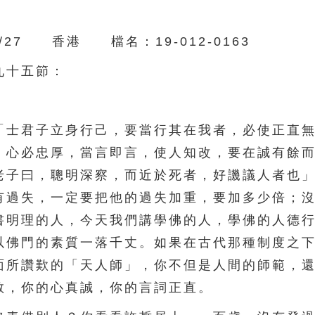
27 香港 檔名：19-012-0163
九十五節：
士君子立身行己，要當行其在我者，必使正直無
，心必忠厚，當言即言，使人知改，要在誠有餘
老子曰，聰明深察，而近於死者，好譏議人者也
有過失，一定要把他的過失加重，要加多少倍；
書明理的人，今天我們講學佛的人，學佛的人德
以佛門的素質一落千丈。如果在古代那種制度之
面所讚歎的「天人師」，你不但是人間的師範，
敬，你的心真誠，你的言詞正直。