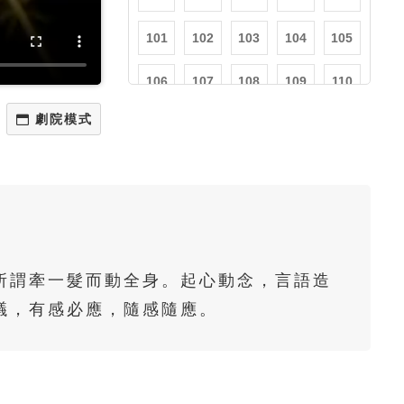
101
102
103
104
105
106
107
108
109
110
111
112
113
114
115
116
117
118
119
120
121
122
123
124
125
126
127
128
129
130
所謂牽一髮而動全身。起心動念，言語造
131
132
133
134
135
議，有感必應，隨感隨應。
136
137
138
139
140
141
142
143
144
145