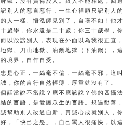
脾氣，沒有責備於人。跟人不能相處，回過
191
192
193
194
195
不記別人的惡言惡行，一生心裡頭只記別人的
歲的人一樣。悟泓師見到了，自嘆不如！他才
二十歲學，你永遠是二十歲；你三十歲學，你
，而以毀謗別人，表現在外面以為我很正直，
舌地獄、刀山地獄、油鑊地獄（下油鍋），這
來的境界，自作自受。
忠是心正，一絲毫不偏，一絲毫不邪，這叫
不誠，你的言行自然輕薄，厚重就沒有了。
這個話當說不當說？應不應該說？佛的四攝法
巴結的言語，是愛護眾生的言語。規過勸善，
真誠幫助別人改過自新，真誠心成就別人，你
得好，「快己之怒」，自己罵人很痛快，以這