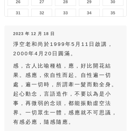
26
27
28
29
30
31
32
33
34
35
36
37
38
39
40
2023 年 12 月 18 日
41
42
43
44
45
淨空老和尚於1999年5月11日啟講，
46
47
48
49
50
2000年4月20日圓滿。
51
52
53
54
55
感，古人比喻種植，應，好比開花結
56
57
58
59
60
果。感應，依自性而起。自性遍一切
61
62
63
64
65
處，遍一切時，所謂牽一髮而動全身。
66
67
68
69
70
起心動念，言語造作，不要以為是小
71
72
73
74
75
事，再微弱的念頭，都能振動虛空法
界。一切眾生一體，感應就不可思議，
76
77
78
79
80
有感必應，隨感隨應。
81
82
83
84
85