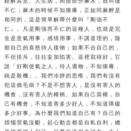
錯解其意。人生病，肉體部分麻木，就叫做
146
147
148
149
150
不仁；麻木的時候不知痛癢，正如同麻醉是
151
152
153
154
155
相同的，這是簡單解釋什麼叫『剛強不
仁』。凡是剛強而不仁的這種人，也就是完
156
157
158
159
160
全是意氣用事，感情用事，不講道理的，隨
161
162
163
164
165
順自己的喜怒待人接物；如果不合自己的，
166
167
168
169
170
不但排斥，往往妄加陷害。這裡寫得好，它
171
172
173
174
175
說「好剛使氣之人，待人遇物，不知痛癢，
176
177
178
179
180
純是殺機」。我們冷靜的思惟，我們有沒有
181
182
183
184
185
犯這個毛病？不是不想害人，是沒有害人的
機會，沒有害人的權柄。如果自己當權，自
186
187
188
189
190
己有機會，不知道害多少好人，不知道障礙
191
192
193
194
195
多少好事。為什麼我們知道自己有？自己的
煩惱習氣沒斷，起心動念都是自私自利，總