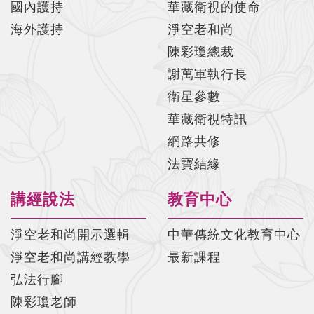
國內護持
華藏衛視的使命
海外護持
淨空老和尚
陳彩瓊總裁
謝萬軍執行長
衛星參數
華藏衛視特訊
網路共修
法寶結緣
講經說法
教育中心
淨空老和尚開示選輯
中華傳統文化教育中心
淨空老和尚講經教學
最新課程
弘法行腳
陳彩瓊老師