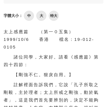
86
87
88
89
90
91
92
93
94
95
中
大
特大
字體大小：
96
97
98
99
100
101
102
103
104
105
太上感應篇 （第一０五集）
1999/10/6 香港 檔名：19-012-
106
107
108
109
110
0105
111
112
113
114
115
諸位同學，大家好。請看《感應篇》第
116
117
118
119
120
四十四節：
121
122
123
124
125
【剛強不仁。狠戾自用。】
126
127
128
129
130
註解裡面告訴我們，它說「孔子所取之
131
132
133
134
135
剛毅，主於理者；太上所戒之剛強，動於氣
136
137
138
139
140
者」，這是我們首先要辨別的，決定不能夠
141
142
143
144
145