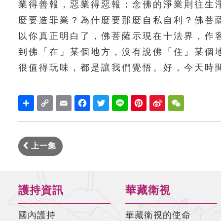
業得善報，惡業得惡報；念佛的淨業則往生
麼要造罪業？為什麼要那麼自私自利？佛菩
以你真正明白了，佛菩薩示現在十法界，作
到佛「在」某個地方，沒有說佛「住」某個
很值得玩味，都是讓我們覺悟。好，今天時
Share
Copy
Email
Facebook
Twitter
Line
Pinterest
Sina
WeChat
Link
Weibo
上一集
護持資訊
華藏衛視
國內護持
華藏衛視的使命