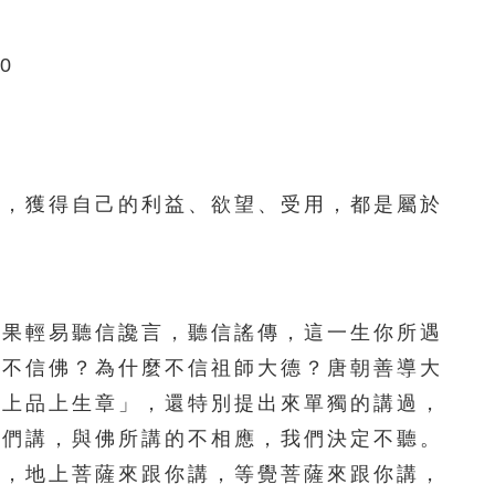
151
152
153
154
155
0
156
157
158
159
160
161
162
163
164
165
166
167
168
169
170
，獲得自己的利益、欲望、受用，都是屬於
171
172
173
174
175
176
177
178
179
180
果輕易聽信讒言，聽信謠傳，這一生你所遇
181
182
183
184
185
麼不信佛？為什麼不信祖師大德？唐朝善導大
186
187
188
189
190
「上品上生章」，還特別提出來單獨的講過，
我們講，與佛所講的不相應，我們決定不聽。
191
192
193
194
195
講，地上菩薩來跟你講，等覺菩薩來跟你講，