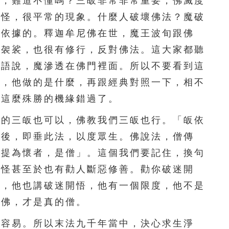
見，難道不懂嗎？三皈非常非常重要，佛滅度
為怪，很平常的現象。什麼人破壞佛法？魔破
有依據的。釋迦牟尼佛在世，魔王波旬跟佛
上袈裟，也很有修行，反對佛法。這大家都聽
術語說，魔滲透在佛門裡面。所以不要看到這
麼，他做的是什麼，再跟經典對照一下，相不
生這麼殊勝的機緣錯過了。
的三皈也可以，佛教我們三皈也行。「皈依
度後，即垂此法，以度眾生。佛說法，僧傳
菩提為懷者，是僧」。這個我們要記住，換句
鬼怪甚至於也有勸人斷惡修善。勸你破迷開
大，他也講破迷開悟，他有一個限度，他不是
是佛，才是真的僧。
容易。所以末法九千年當中，決心求生淨