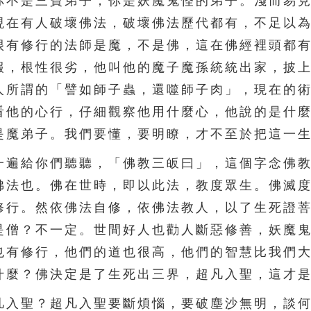
你不是三寶弟子，你是妖魔鬼怪的弟子。淺而易
現在有人破壞佛法，破壞佛法歷代都有，不足以
很有修行的法師是魔，不是佛，這在佛經裡頭都
報，根性很劣，他叫他的魔子魔孫統統出家，披
人所謂的「譬如師子蟲，還噬師子肉」，現在的
看他的心行，仔細觀察他用什麼心，他說的是什
是魔弟子。我們要懂，要明瞭，才不至於把這一
遍給你們聽聽，「佛教三皈曰」，這個字念佛教
佛法也。佛在世時，即以此法，教度眾生。佛滅
修行。然依佛法自修，依佛法教人，以了生死證
是僧？不一定。世間好人也勸人斷惡修善，妖魔
也有修行，他們的道也很高，他們的智慧比我們
什麼？佛決定是了生死出三界，超凡入聖，這才
入聖？超凡入聖要斷煩惱，要破塵沙無明，談何