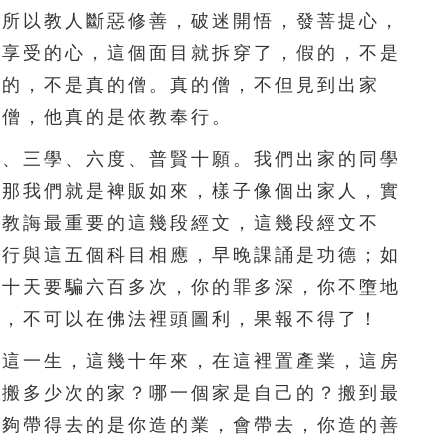
。所以教人斷惡修善，破迷開悟，發菩提心，
圖享受的心，這個面目就拆穿了，假的，不是
人的，不是真的僧。真的僧，不但見到出家
是僧，他真的是依教奉行。
、三學、六度、普賢十願。我們出家的同學
，那我們就是裨販如來，樣子像個出家人，實
典教誨最重要的這幾段經文，這幾段經文不
心行與這五個科目相應，早晚課誦是功德；如
六十天要騙六百多次，你的罪多深，你不墮地
人，不可以在佛法裡頭圖利，果報不得了！
這一生，這幾十年來，在這裡置產業，這房
生搬多少次的家？哪一個家是自己的？搬到最
能夠帶得去的是你造的業，會帶去，你造的善