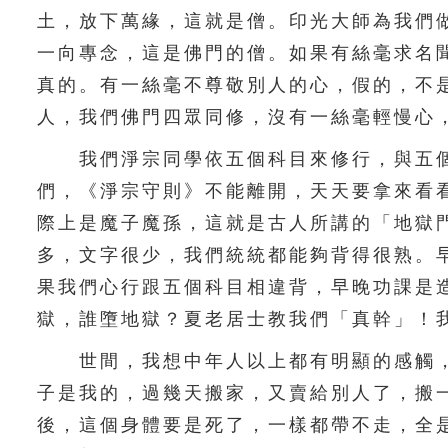
土，放下萬緣，這就是僧。印光大師為我們
一向專念，這是佛門的僧。如果有絲毫求名
真的。有一絲毫不尊敬別人的心，假的，不
人，我們佛門四眾同修，沒有一絲毫輕慢心
我們淨宗同學依五個科目來修行，與五個
們，《淨宗守則》不能離開，天天要拿來看
際上是魔子魔孫，這就是古人所講的「地獄
多，文字很少，我們統統都能夠背得很熟。
果我們心行跟五個科目相違背，早晚功課是
獄，誰墮地獄？夏老居士教我們「真幹」！
世間，我想中年人以上都有明顯的感觸，
子是我的，過幾天搬家，又賣給別人了，搬
後，這個身體要是死了，一樣都帶不走，全