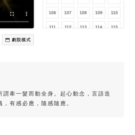
106
107
108
109
110
111
112
113
114
115
116
117
118
119
120
121
122
123
124
125
126
127
128
129
130
131
132
133
134
135
所謂牽一髮而動全身。起心動念，言語造
136
137
138
139
140
議，有感必應，隨感隨應。
141
142
143
144
145
146
147
148
149
150