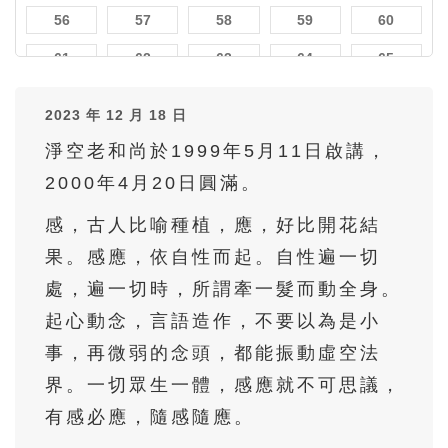
56
57
58
59
60
61
62
63
64
65
66
67
68
69
70
2023 年 12 月 18 日
71
72
73
74
75
淨空老和尚於1999年5月11日啟講，
76
77
78
79
80
2000年4月20日圓滿。
81
82
83
84
85
感，古人比喻種植，應，好比開花結
86
87
88
89
90
果。感應，依自性而起。自性遍一切
91
92
93
94
95
處，遍一切時，所謂牽一髮而動全身。
起心動念，言語造作，不要以為是小
96
97
98
99
100
事，再微弱的念頭，都能振動虛空法
101
102
103
104
105
界。一切眾生一體，感應就不可思議，
106
107
108
109
110
有感必應，隨感隨應。
111
112
113
114
115