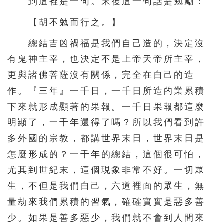
到這裡是一句。末後這一句話是勉勵：
176
177
178
179
180
【胡不勉而行之。】
181
182
183
184
185
總結吉凶禍福是我們自己造的，決定沒
186
187
188
189
190
有鬼神主宰，也決定不是上帝天帝所主宰，
更與諸佛菩薩沒有關係，完全在自己的造
191
192
193
194
195
作。『三年』一千日，一千日所造的業累積
下來就形成顯著的果報。一千日果報都這麼
明顯了，一千年還得了嗎？所以我們看到許
多外國的宗教，都講世界末日，世界末日是
怎麼形成的？一千年的總結，這個很可怕，
尤其到世紀末，這個現象非常不好。一切眾
生，不但是我們自己，六道裡面的眾生，無
量劫來我們累積的習氣，確確實實是惡多善
少。如果是善多惡少，我們就不會到人間來