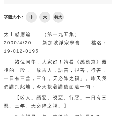
116
117
118
119
120
中
大
特大
字體大小：
121
122
123
124
125
126
127
128
129
130
太上感應篇 （第一九五集）
131
132
133
134
135
2000/4/20 新加坡淨宗學會 檔名：
136
137
138
139
140
19-012-0195
141
142
143
144
145
諸位同學，大家好！請看《感應篇》最
146
147
148
149
150
後的一段，「故吉人，語善，視善，行善，
151
152
153
154
155
一日有三善，三年，天必降之福」。昨天我
156
157
158
159
160
們講到此地，今天接著講後面這一句：
161
162
163
164
165
【凶人。語惡。視惡。行惡。一日有三
惡。三年。天必降之禍。】
166
167
168
169
170
171
172
173
174
175