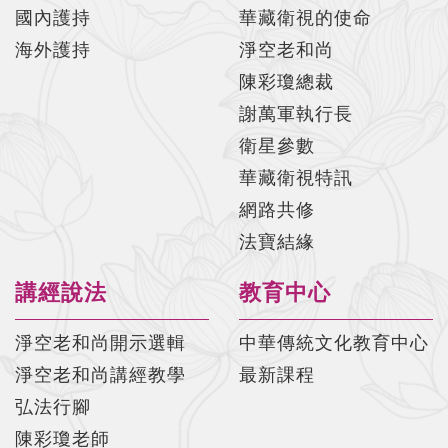
國內護持
華藏衛視的使命
海外護持
淨空老和尚
陳彩瓊總裁
謝萬軍執行長
衛星參數
華藏衛視特訊
網路共修
法寶結緣
講經說法
教育中心
淨空老和尚開示選輯
中華傳統文化教育中心
淨空老和尚講經教學
最新課程
弘法行腳
陳彩瓊老師