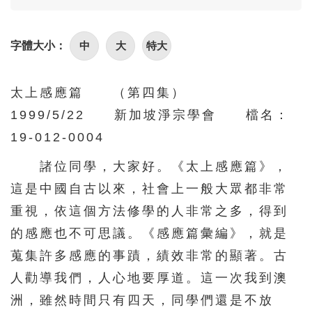
86
87
88
89
90
91
92
93
94
95
中
大
特大
字體大小：
96
97
98
99
100
101
102
103
104
105
太上感應篇 （第四集）
1999/5/22 新加坡淨宗學會 檔名：
106
107
108
109
110
19-012-0004
111
112
113
114
115
諸位同學，大家好。《太上感應篇》，
116
117
118
119
120
這是中國自古以來，社會上一般大眾都非常
121
122
123
124
125
重視，依這個方法修學的人非常之多，得到
126
127
128
129
130
的感應也不可思議。《感應篇彙編》，就是
131
132
133
134
135
蒐集許多感應的事蹟，績效非常的顯著。古
136
137
138
139
140
人勸導我們，人心地要厚道。這一次我到澳
洲，雖然時間只有四天，同學們還是不放
141
142
143
144
145