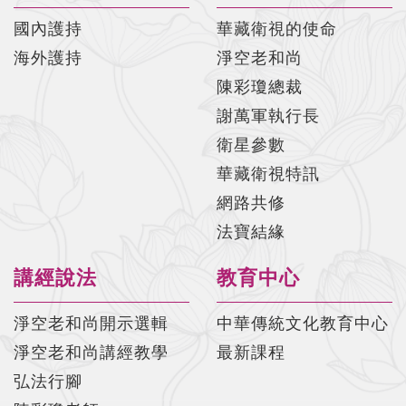
國內護持
華藏衛視的使命
海外護持
淨空老和尚
陳彩瓊總裁
謝萬軍執行長
衛星參數
華藏衛視特訊
網路共修
法寶結緣
講經說法
教育中心
淨空老和尚開示選輯
中華傳統文化教育中心
淨空老和尚講經教學
最新課程
弘法行腳