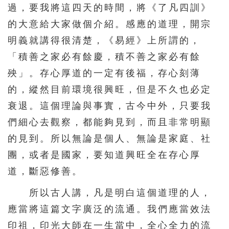
過，要我將這四天的時間，將《了凡四訓》
146
147
148
149
150
的大意給大家做個介紹。感應的道理，開宗
151
152
153
154
155
明義就講得很清楚，《易經》上所謂的，
156
157
158
159
160
「積善之家必有餘慶，積不善之家必有餘
161
162
163
164
165
殃」。存心厚道的一定有後福，存心刻薄
的，縱然目前環境很興旺，但是不久也必定
166
167
168
169
170
衰退。這個理論與事實，古今中外，只要我
171
172
173
174
175
們細心去觀察，都能夠見到，而且非常明顯
176
177
178
179
180
的見到。所以無論是個人、無論是家庭、社
181
182
183
184
185
團，或者是國家，要知道興旺全在存心厚
186
187
188
189
190
道，斷惡修善。
191
192
193
194
195
所以古人講，凡是明白這個道理的人，
應當將這篇文字廣泛的流通。我們應當效法
印祖，印光大師在一生當中，全心全力的流