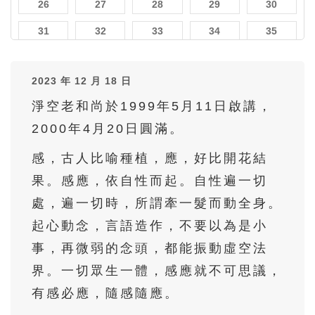
26
27
28
29
30
31
32
33
34
35
36
37
38
39
40
2023 年 12 月 18 日
41
42
43
44
45
淨空老和尚於1999年5月11日啟講，
46
47
48
49
50
2000年4月20日圓滿。
51
52
53
54
55
感，古人比喻種植，應，好比開花結
56
57
58
59
60
果。感應，依自性而起。自性遍一切
61
62
63
64
65
處，遍一切時，所謂牽一髮而動全身。
66
67
68
69
70
起心動念，言語造作，不要以為是小
71
72
73
74
75
事，再微弱的念頭，都能振動虛空法
界。一切眾生一體，感應就不可思議，
76
77
78
79
80
有感必應，隨感隨應。
81
82
83
84
85