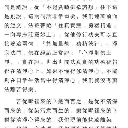
146
147
148
149
150
句是總說，從「不起貪瞋痴欲諸想」往下這
是別說，這兩句話非常重要。我們連著前面
151
152
153
154
155
的經文，法藏菩薩「住真實慧，勇猛精進，
156
157
158
159
160
一向專志莊嚴妙土」，從他修行功夫可以直
161
162
163
164
165
接著這兩句，『於無量劫，積植德行』。淨
166
167
168
169
170
宗法門，佛在經論上常說：「心淨則佛土
171
172
173
174
175
淨。」實在說，世出世間法真實的功德福報
都在清淨心上，如果不懂得修清淨心，不能
176
177
178
179
180
夠在日常生活當中得清淨心，我們就沒有辦
181
182
183
184
185
法離苦得樂。
186
187
188
苦從哪裡來的？總而言之，是從不清淨
而來的，從染污意而生的。樂從哪裡來的？
樂從清淨心得來的。我們現前能夠遠離染