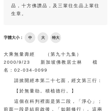
86
87
88
89
90
品，十方佛讚品，及三輩往生品上輩往
91
92
93
94
95
生章。
96
97
98
99
100
101
102
103
104
105
中
大
特大
字體大小：
106
107
108
109
110
111
112
113
114
115
大乘無量壽經 （第九十九集）
116
117
118
119
120
2000/9/23 新加坡佛教居士林 檔
121
122
123
124
125
名：02-034-0099
126
127
128
129
130
請掀開經本第二十七面，經文第三行：
131
132
133
134
135
【於無量劫。積植德行。】
136
137
138
139
140
這個在科判裡面是第二段，「淨心」；
141
142
143
144
145
前面一段是結前啟後，「如願修行」。這兩