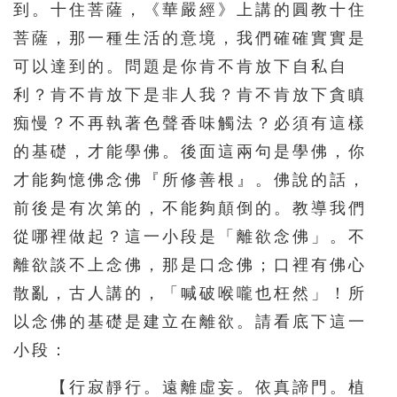
到。十住菩薩，《華嚴經》上講的圓教十住
菩薩，那一種生活的意境，我們確確實實是
可以達到的。問題是你肯不肯放下自私自
利？肯不肯放下是非人我？肯不肯放下貪瞋
痴慢？不再執著色聲香味觸法？必須有這樣
的基礎，才能學佛。後面這兩句是學佛，你
才能夠憶佛念佛『所修善根』。佛說的話，
前後是有次第的，不能夠顛倒的。教導我們
從哪裡做起？這一小段是「離欲念佛」。不
離欲談不上念佛，那是口念佛；口裡有佛心
散亂，古人講的，「喊破喉嚨也枉然」！所
以念佛的基礎是建立在離欲。請看底下這一
小段：
【行寂靜行。遠離虛妄。依真諦門。植