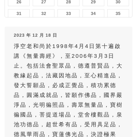
26
27
28
29
30
31
32
33
34
35
36
37
38
39
40
2023 年 12 月 18 日
41
42
43
44
45
淨空老和尚於1998年4月4日第十遍啟
46
47
48
49
50
講《無量壽經》，至2006年3月3日
51
52
53
54
55
止。包括法會聖眾品，德遵普賢品，大
56
57
58
59
60
教緣起品，法藏因地品，至心精進品，
61
62
63
64
65
發大誓願品，必成正覺品，積功累德
品，圓滿成就品，皆願作佛品，國界嚴
66
67
68
69
70
淨品，光明徧照品，壽眾無量品，寶樹
71
72
73
74
75
徧國品，菩提道場品，堂舍樓觀品，泉
76
77
78
79
80
池功德品，超世希有品，受用具足品，
81
82
83
84
85
德風華雨品，寶蓮佛光品，決證極果