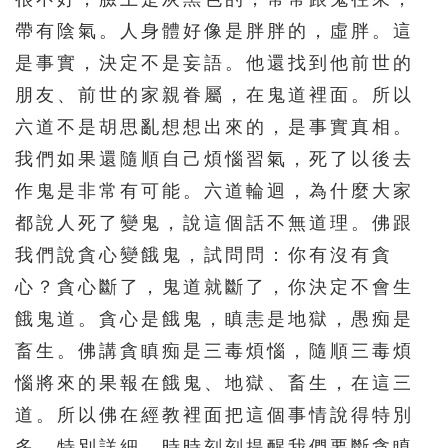
帶有陰氣。人身體好像是胖胖的，虛胖。這
是事實，決定不是妄語。他還找到他前世的
朋友、前世的家親眷屬，在鬼道裡面。所以
六道不是胡思亂想想出來的，是事實真相。
我們如果還隨順自己煩惱習氣，死了以後去
作鬼是非常有可能。六道輪迴，為什麼大家
都說人死了變鬼，說這個話不無道理。佛跟
我們說貪心變餓鬼，試問問：你有沒有貪
心？貪心斷了，鬼道就斷了，你決定不會生
餓鬼道。貪心是餓鬼，瞋恚是地獄，愚痴是
畜生。佛講貪瞋痴是三毒煩惱，隨順三毒煩
惱將來的果報在餓鬼、地獄、畜生，在這三
道。所以佛在經教裡面把這個事情說得特別
多，特別詳細，時時刻刻提醒我們要斷貪瞋