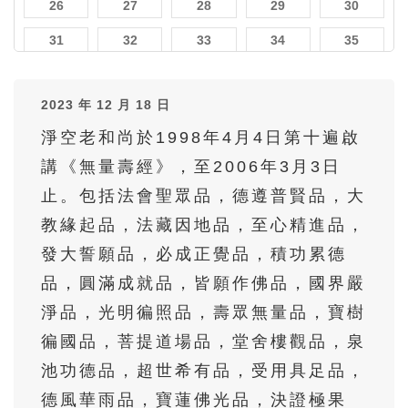
26
27
28
29
30
31
32
33
34
35
36
37
38
39
40
2023 年 12 月 18 日
41
42
43
44
45
淨空老和尚於1998年4月4日第十遍啟
46
47
48
49
50
講《無量壽經》，至2006年3月3日
51
52
53
54
55
止。包括法會聖眾品，德遵普賢品，大
56
57
58
59
60
教緣起品，法藏因地品，至心精進品，
61
62
63
64
65
發大誓願品，必成正覺品，積功累德
品，圓滿成就品，皆願作佛品，國界嚴
66
67
68
69
70
淨品，光明徧照品，壽眾無量品，寶樹
71
72
73
74
75
徧國品，菩提道場品，堂舍樓觀品，泉
76
77
78
79
80
池功德品，超世希有品，受用具足品，
81
82
83
84
85
德風華雨品，寶蓮佛光品，決證極果