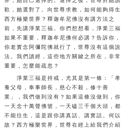
界，她自己選擇的。選擇之後，世尊對她讚
歎，她選對了。向世尊求教，如何能夠得生
西方極樂世界？釋迦牟尼佛沒有講方法之
前，先講淨業三福。你們想想看，淨業三福
如果不重要，釋迦牟尼佛何必講？告訴你，
你老實念阿彌陀佛就行了，世尊沒有這個說
法。我們讀經，這些地方關鍵之所在，非常
重要，怎麼能疏忽？
淨業三福是持戒，尤其是第一條：「孝
養父母，奉事師長，慈心不殺，修十善
業」，我們做到沒有？如果這條沒做到，你
一天念十萬聲佛號，一天磕三千個大頭，都
不能往生，這是跟你講真話、講實話。何以
故？西方極樂世界，世尊在經上給我們介紹