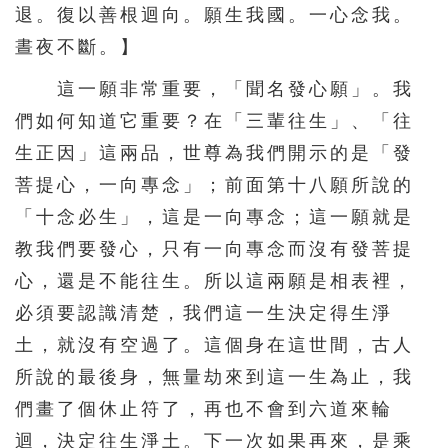
退。復以善根迴向。願生我國。一心念我。
146
147
148
149
150
晝夜不斷。】
151
152
153
154
155
這一願非常重要，「聞名發心願」。我
156
157
158
159
160
們如何知道它重要？在「三輩往生」、「往
161
162
163
164
165
生正因」這兩品，世尊為我們開示的是「發
166
167
168
169
170
菩提心，一向專念」；前面第十八願所說的
171
172
173
174
175
「十念必生」，這是一向專念；這一願就是
教我們要發心，只有一向專念而沒有發菩提
176
177
178
179
180
心，還是不能往生。所以這兩願是相表裡，
181
182
183
184
185
必須要認識清楚，我們這一生決定得生淨
186
187
188
土，就沒有空過了。這個身在這世間，古人
所說的最後身，無量劫來到這一生為止，我
們畫了個休止符了，再也不會到六道來輪
迴，決定往生淨土。下一次如果再來，是乘