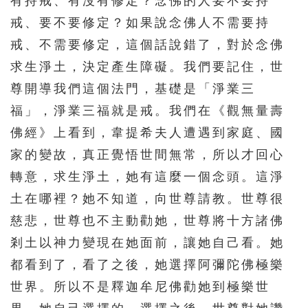
有持戒、有沒有修定？念佛的人要不要持
戒、要不要修定？如果說念佛人不需要持
戒、不需要修定，這個話說錯了，對於念佛
求生淨土，決定產生障礙。我們要記住，世
尊開導我們這個法門，基礎是「淨業三
福」，淨業三福就是戒。我們在《觀無量壽
佛經》上看到，韋提希夫人遭遇到家庭、國
家的變故，真正覺悟世間無常，所以才回心
轉意，求生淨土，她有這麼一個念頭。這淨
土在哪裡？她不知道，向世尊請教。世尊很
慈悲，世尊也不主動勸她，世尊將十方諸佛
剎土以神力變現在她面前，讓她自己看。她
都看到了，看了之後，她選擇阿彌陀佛極樂
世界。所以不是釋迦牟尼佛勸她到極樂世