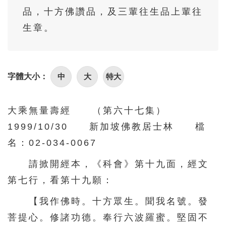
86
87
88
89
90
品，十方佛讚品，及三輩往生品上輩往
91
92
93
94
95
生章。
96
97
98
99
100
101
102
103
104
105
中
大
特大
字體大小：
106
107
108
109
110
111
112
113
114
115
大乘無量壽經 （第六十七集）
116
117
118
119
120
1999/10/30 新加坡佛教居士林 檔
121
122
123
124
125
名：02-034-0067
126
127
128
129
130
請掀開經本，《科會》第十九面，經文
第七行，看第十九願：
131
132
133
134
135
136
137
138
139
140
【我作佛時。十方眾生。聞我名號。發
菩提心。修諸功德。奉行六波羅蜜。堅固不
141
142
143
144
145