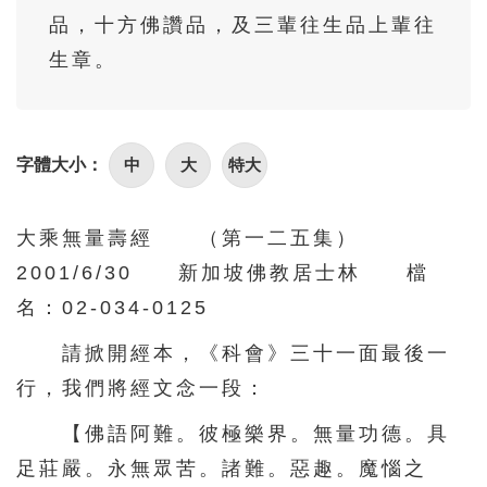
86
87
88
89
90
品，十方佛讚品，及三輩往生品上輩往
91
92
93
94
95
生章。
96
97
98
99
100
101
102
103
104
105
中
大
特大
字體大小：
106
107
108
109
110
111
112
113
114
115
大乘無量壽經 （第一二五集）
116
117
118
119
120
2001/6/30 新加坡佛教居士林 檔
121
122
123
124
125
名：02-034-0125
126
127
128
129
130
請掀開經本，《科會》三十一面最後一
行，我們將經文念一段：
131
132
133
134
135
136
137
138
139
140
【佛語阿難。彼極樂界。無量功德。具
足莊嚴。永無眾苦。諸難。惡趣。魔惱之
141
142
143
144
145