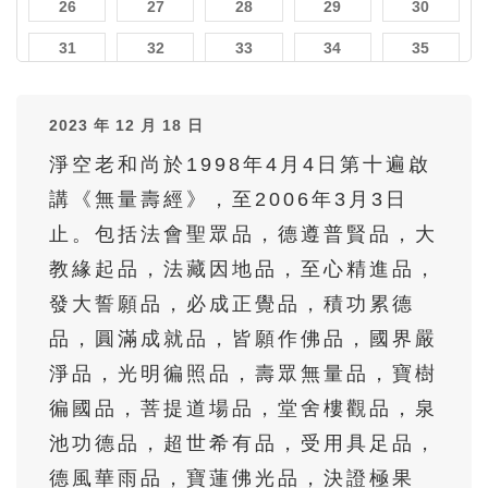
26
27
28
29
30
31
32
33
34
35
36
37
38
39
40
2023 年 12 月 18 日
41
42
43
44
45
淨空老和尚於1998年4月4日第十遍啟
46
47
48
49
50
講《無量壽經》，至2006年3月3日
51
52
53
54
55
止。包括法會聖眾品，德遵普賢品，大
56
57
58
59
60
教緣起品，法藏因地品，至心精進品，
61
62
63
64
65
發大誓願品，必成正覺品，積功累德
品，圓滿成就品，皆願作佛品，國界嚴
66
67
68
69
70
淨品，光明徧照品，壽眾無量品，寶樹
71
72
73
74
75
徧國品，菩提道場品，堂舍樓觀品，泉
76
77
78
79
80
池功德品，超世希有品，受用具足品，
81
82
83
84
85
德風華雨品，寶蓮佛光品，決證極果