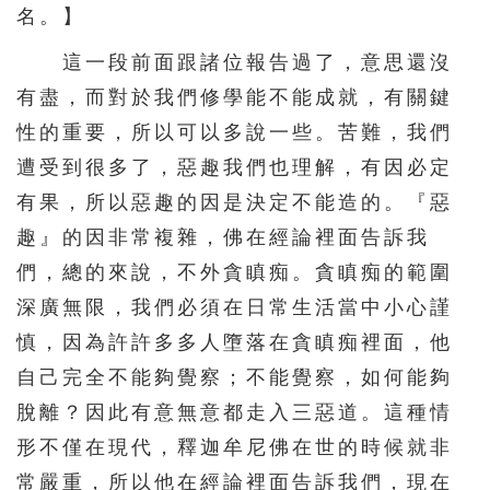
名。】
146
147
148
149
150
這一段前面跟諸位報告過了，意思還沒
151
152
153
154
155
有盡，而對於我們修學能不能成就，有關鍵
156
157
158
159
160
性的重要，所以可以多說一些。苦難，我們
161
162
163
164
165
遭受到很多了，惡趣我們也理解，有因必定
166
167
168
169
170
有果，所以惡趣的因是決定不能造的。『惡
171
172
173
174
175
趣』的因非常複雜，佛在經論裡面告訴我
們，總的來說，不外貪瞋痴。貪瞋痴的範圍
176
177
178
179
180
深廣無限，我們必須在日常生活當中小心謹
181
182
183
184
185
慎，因為許許多多人墮落在貪瞋痴裡面，他
186
187
188
自己完全不能夠覺察；不能覺察，如何能夠
脫離？因此有意無意都走入三惡道。這種情
形不僅在現代，釋迦牟尼佛在世的時候就非
常嚴重，所以他在經論裡面告訴我們，現在