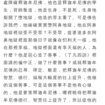
處障礙釋迦牟尼佛，他也是釋迦牟尼佛的學
生，背師叛道，他是生身，不是死，生身地
裂開了墮地獄，他造的罪太重了。可是佛告
訴我們，他確確實實墮阿鼻地獄，他在阿鼻
地獄裡頭受不受罪？不受罪，提婆達多在阿
鼻地獄裡面那個日子就像在忉利天一樣，他
在那裡享福。地獄裡面還有享天福的人，為
什麼？他是惡心造了善事，《了凡四訓》裡
面講的偏中正，做了什麼善事？成就釋迦牟
尼佛的忍辱、禪定、般若，把釋迦牟尼佛的
智慧、德行、福報大幅度的往上提升，他做
的這個善事。可是這個善事不是他有心做
的，他是要害釋迦牟尼佛，哪裡曉得把釋迦
牟尼佛德行、智慧往上提升了，所以從他的