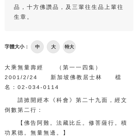
86
87
88
89
90
品，十方佛讚品，及三輩往生品上輩往
91
92
93
94
95
生章。
96
97
98
99
100
101
102
103
104
105
中
大
特大
字體大小：
106
107
108
109
110
111
112
113
114
115
大乘無量壽經 （第一一四集）
116
117
118
119
120
2001/2/24 新加坡佛教居士林 檔
121
122
123
124
125
名：02-034-0114
126
127
128
129
130
請掀開經本《科會》第二十九面，經文
倒數第二行：
131
132
133
134
135
136
137
138
139
140
【佛告阿難。法藏比丘。修菩薩行。積
功累德。無量無邊。】
141
142
143
144
145