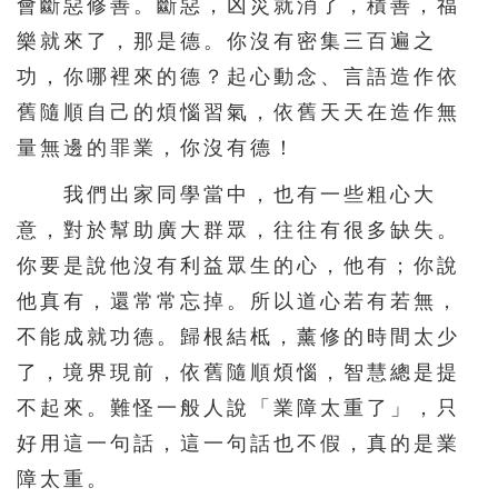
會斷惡修善。斷惡，凶災就消了，積善，福
樂就來了，那是德。你沒有密集三百遍之
功，你哪裡來的德？起心動念、言語造作依
舊隨順自己的煩惱習氣，依舊天天在造作無
量無邊的罪業，你沒有德！
我們出家同學當中，也有一些粗心大
意，對於幫助廣大群眾，往往有很多缺失。
你要是說他沒有利益眾生的心，他有；你說
他真有，還常常忘掉。所以道心若有若無，
不能成就功德。歸根結柢，薰修的時間太少
了，境界現前，依舊隨順煩惱，智慧總是提
不起來。難怪一般人說「業障太重了」，只
好用這一句話，這一句話也不假，真的是業
障太重。