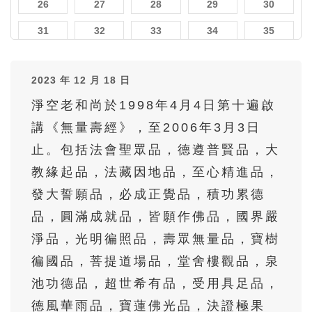
26
27
28
29
30
31
32
33
34
35
36
37
38
39
40
2023 年 12 月 18 日
41
42
43
44
45
淨空老和尚於1998年4月4日第十遍啟
46
47
48
49
50
講《無量壽經》，至2006年3月3日
51
52
53
54
55
止。包括法會聖眾品，德遵普賢品，大
56
57
58
59
60
教緣起品，法藏因地品，至心精進品，
61
62
63
64
65
發大誓願品，必成正覺品，積功累德
品，圓滿成就品，皆願作佛品，國界嚴
66
67
68
69
70
淨品，光明徧照品，壽眾無量品，寶樹
71
72
73
74
75
徧國品，菩提道場品，堂舍樓觀品，泉
76
77
78
79
80
池功德品，超世希有品，受用具足品，
81
82
83
84
85
德風華雨品，寶蓮佛光品，決證極果