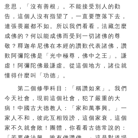
意思，「沒有善根」。不能接受別人的勸
告，這個人沒有指望了，一直要墮落下去，
連張畏巖都不如。所以我們看看，法藏怎麼
成佛的？何以能成佛而受到一切諸佛的尊
敬？釋迦牟尼佛在本經的讚歎代表諸佛，讚
歎阿彌陀佛是「光中極尊，佛中之王」。謙
虛！阿彌陀佛最謙虛。從這個地方，諸位就
懂得什麼叫「功德」。
第二個修學科目：「稱讚如來」。我們
今天社會，現前這個社會，犯了嚴重的大
病！中國古大德教人：「家和萬事興。」一
家人不和，彼此互相毀謗，這個家衰，這個
家不久就會敗！團體，你看看古德常說的：
「若要佛法興，唯有僧讚僧。」這是對道場