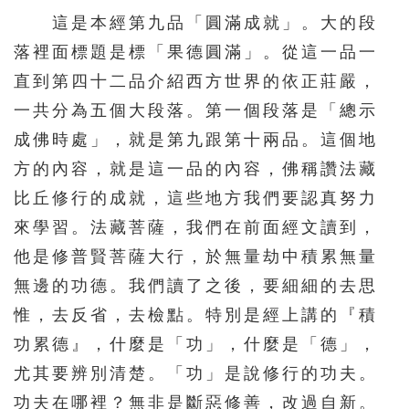
146
147
148
149
150
這是本經第九品「圓滿成就」。大的段
落裡面標題是標「果德圓滿」。從這一品一
151
152
153
154
155
直到第四十二品介紹西方世界的依正莊嚴，
156
157
158
159
160
一共分為五個大段落。第一個段落是「總示
161
162
163
164
165
成佛時處」，就是第九跟第十兩品。這個地
166
167
168
169
170
方的內容，就是這一品的內容，佛稱讚法藏
171
172
173
174
175
比丘修行的成就，這些地方我們要認真努力
來學習。法藏菩薩，我們在前面經文讀到，
176
177
178
179
180
他是修普賢菩薩大行，於無量劫中積累無量
181
182
183
184
185
無邊的功德。我們讀了之後，要細細的去思
186
187
188
惟，去反省，去檢點。特別是經上講的『積
功累德』，什麼是「功」，什麼是「德」，
尤其要辨別清楚。「功」是說修行的功夫。
功夫在哪裡？無非是斷惡修善，改過自新。