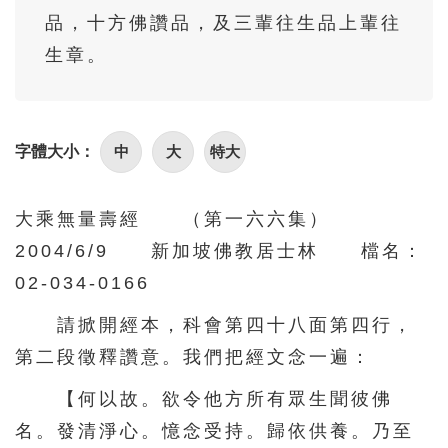
品，十方佛讚品，及三輩往生品上輩往
96
97
98
99
100
生章。
101
102
103
104
105
106
107
108
109
110
111
112
113
114
115
中
大
特大
字體大小：
116
117
118
119
120
大乘無量壽經 （第一六六集）
121
122
123
124
125
2004/6/9 新加坡佛教居士林 檔名：
126
127
128
129
130
02-034-0166
131
132
133
134
135
請掀開經本，科會第四十八面第四行，
136
137
138
139
140
第二段徵釋讚意。我們把經文念一遍：
141
142
143
144
145
【何以故。欲令他方所有眾生聞彼佛
146
147
148
149
150
名。發清淨心。憶念受持。歸依供養。乃至
151
152
153
154
155