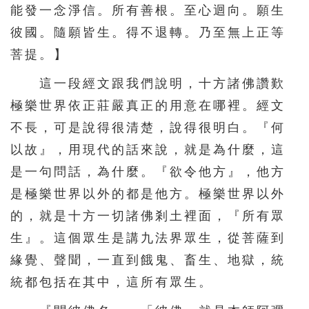
能發一念淨信。所有善根。至心迴向。願生
156
157
158
159
160
彼國。隨願皆生。得不退轉。乃至無上正等
161
162
163
164
165
菩提。】
166
167
168
169
170
這一段經文跟我們說明，十方諸佛讚歎
171
172
173
174
175
極樂世界依正莊嚴真正的用意在哪裡。經文
不長，可是說得很清楚，說得很明白。『何
176
177
178
179
180
以故』，用現代的話來說，就是為什麼，這
181
182
183
184
185
是一句問話，為什麼。『欲令他方』，他方
186
187
188
是極樂世界以外的都是他方。極樂世界以外
的，就是十方一切諸佛剎土裡面，『所有眾
生』。這個眾生是講九法界眾生，從菩薩到
緣覺、聲聞，一直到餓鬼、畜生、地獄，統
統都包括在其中，這所有眾生。