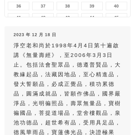
36
37
38
39
40
41
42
43
44
45
46
47
48
49
50
2023 年 12 月 18 日
51
52
53
54
55
淨空老和尚於1998年4月4日第十遍啟
56
57
58
59
60
講《無量壽經》，至2006年3月3日
61
62
63
64
65
止。包括法會聖眾品，德遵普賢品，大
教緣起品，法藏因地品，至心精進品，
66
67
68
69
70
發大誓願品，必成正覺品，積功累德
71
72
73
74
75
品，圓滿成就品，皆願作佛品，國界嚴
76
77
78
79
80
淨品，光明徧照品，壽眾無量品，寶樹
81
82
83
84
85
徧國品，菩提道場品，堂舍樓觀品，泉
86
87
88
89
90
池功德品，超世希有品，受用具足品，
德風華雨品，寶蓮佛光品，決證極果
91
92
93
94
95