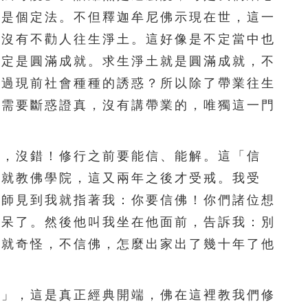
186
187
188
像是個定法。不但釋迦牟尼佛示現在世，這一
，沒有不勸人往生淨土。這好像是不定當中也
一定是圓滿成就。求生淨土就是圓滿成就，不
得過現前社會種種的誘惑？所以除了帶業往生
都需要斷惑證真，沒有講帶業的，唯獨這一門
，沒錯！修行之前要能信、能解。這「信
後就教佛學院，這又兩年之後才受戒。我受
老師見到我就指著我：你要信佛！你們諸位想
也呆了。然後他叫我坐在他面前，告訴我：別
了就奇怪，不信佛，怎麼出家出了幾十年了他
」，這是真正經典開端，佛在這裡教我們修