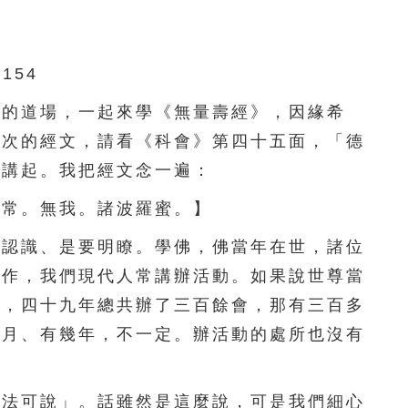
141
142
143
144
145
146
147
148
149
150
154
的道場，一起來學《無量壽經》，因緣希
151
152
153
154
155
一次的經文，請看《科會》第四十五面，「德
156
157
158
159
160
頭講起。我把經文念一遍：
161
162
163
164
165
常。無我。諸波羅蜜。】
166
167
168
169
170
認識、是要明瞭。學佛，佛當年在世，諸位
工作，我們現代人常講辦活動。如果說世尊當
171
172
173
174
175
動，四十九年總共辦了三百餘會，那有三百多
176
177
178
179
180
個月、有幾年，不一定。辦活動的處所也沒有
181
182
183
184
185
法可說」。話雖然是這麼說，可是我們細心