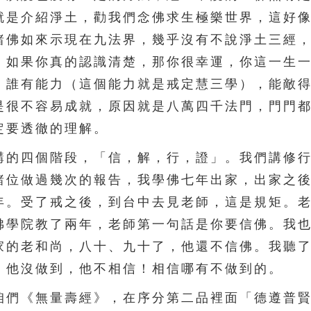
就是介紹淨土，勸我們念佛求生極樂世界，這好
諸佛如來示現在九法界，幾乎沒有不說淨土三經
。如果你真的認識清楚，那你很幸運，你這一生
，誰有能力（這個能力就是戒定慧三學），能敵
是很不容易成就，原因就是八萬四千法門，門門
定要透徹的理解。
的四個階段，「信，解，行，證」。我們講修行
諸位做過幾次的報告，我學佛七年出家，出家之
年。受了戒之後，到台中去見老師，這是規矩。
佛學院教了兩年，老師第一句話是你要信佛。我
家的老和尚，八十、九十了，他還不信佛。我聽
：他沒做到，他不相信！相信哪有不做到的。
們《無量壽經》，在序分第二品裡面「德遵普賢