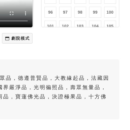
96
97
98
99
100
101
102
103
104
105
106
107
108
109
110
111
112
113
114
115
116
117
118
119
120
會聖眾品，德遵普賢品，大教緣起品，法藏因
121
122
123
124
125
國界嚴淨品，光明徧照品，壽眾無量品，
126
127
128
129
130
雨品，寶蓮佛光品，決證極果品，十方佛
131
132
133
134
135
136
137
138
139
140