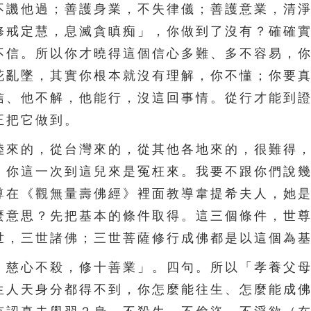
不譏他過；善護身業，不失律儀；善護意業，清
修戒定慧，息滅貪瞋痴」，你做到了沒有？確確
不信。所以你才曉得這個信心多難、多不容易，
花亂墜，其實你根本就沒有理解，你不懂；你要
信、他不解，他能行，沒這回事情。從行才能到
正把它做到。
來的，從台灣來的，從其他各地來的，很難得，
，你這一次到這兒來是冤枉來。我要不跟你們說
尊在《觀無量壽佛經》裡面教導韋提希夫人，她
麼意思？先把基本的條件取得。這三個條件，世
世，三世諸佛；三世菩薩修行成佛都是以這個為
慈心不殺，修十善業」。四句。所以「孝養父母
生人天身分都得不到，你怎麼能往生、怎麼能成