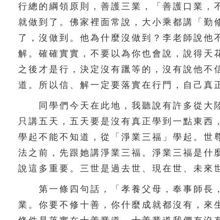
行總的綱領原則，善護三業，「善護口業，
就做到了。佛家裡面常說，大小乘都講「勤
了，沒做到。他為什麼沒做到？李老師說他
解。確確實實，不要以為你也會說，說得天
之後才是行，決定沒有躐等的，沒有說他不
道。所以信、解一定要落實在行門，自己真
同學們今天在此地，我聽說有許多從大陸
只講五天，五天要是沒有真正學到一點東西
學起不能不知道，從「淨業三福」學起。世
法之前，先跟她講淨業三福。淨業三福是什
說這多重要。三世是過去世、現在世、未來
第一條四句話，「孝養父母，奉事師長，
業。你要不修十善，你什麼成就都沒有，來