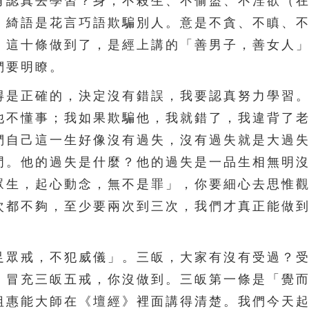
有認真去學習？身，不殺生、不偷盜、不淫欲（
，綺語是花言巧語欺騙別人。意是不貪、不瞋、
。這十條做到了，是經上講的「善男子，善女人
們要明瞭。
是正確的，決定沒有錯誤，我要認真努力學習。
他不懂事；我如果欺騙他，我就錯了，我違背了
們自己這一生好像沒有過失，沒有過失就是大過
門。他的過失是什麼？他的過失是一品生相無明
眾生，起心動念，無不是罪」，你要細心去思惟
次都不夠，至少要兩次到三次，我們才真正能做
眾戒，不犯威儀」。三皈，大家有沒有受過？受
，冒充三皈五戒，你沒做到。三皈第一條是「覺
祖惠能大師在《壇經》裡面講得清楚。我們今天