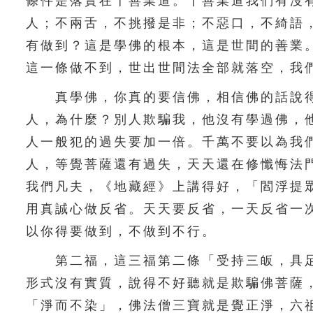
條件是落實在十善業道。十善業道我們有沒
人；不兩舌，不挑撥是非；不惡口，不綺語
有做到？這是學佛的根本，這是世間的善業
這一條做不到，世出世間法全部就落空，我
真學佛，你真的要信佛，相信佛的話說得
人，為什麼？別人欺騙我，他沒有學過佛，
人一般犯的過失要加一倍。千萬不要以為我
人，等覺菩薩還有過失，天天還在修懺悔法
我們凡夫，《地藏經》上講得好，「閻浮提
用真誠心做反省。天天要反省，一天反省一
以你得要做到，不做到不行。
第二福，這三福第二條「受持三皈，具足
形式沒有實質，說得不好聽就是欺騙佛菩薩
「淨而不染」，佛法僧三寶就是覺正淨，六