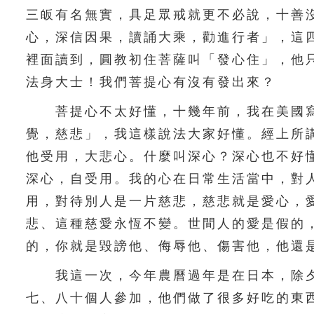
三皈有名無實，具足眾戒就更不必說，十善
心，深信因果，讀誦大乘，勸進行者」，這
裡面讀到，圓教初住菩薩叫「發心住」，他
法身大士！我們菩提心有沒有發出來？
菩提心不太好懂，十幾年前，我在美國寫
覺，慈悲」，我這樣說法大家好懂。經上所
他受用，大悲心。什麼叫深心？深心也不好
深心，自受用。我的心在日常生活當中，對
用，對待別人是一片慈悲，慈悲就是愛心，
悲、這種慈愛永恆不變。世間人的愛是假的
的，你就是毀謗他、侮辱他、傷害他，他還
我這一次，今年農曆過年是在日本，除夕
七、八十個人參加，他們做了很多好吃的東