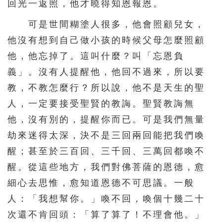
回光一返照，他才曉得知恩報恩。
可是世間糊塗人很多，他會照顧兒女，
他沒有想到自己做小孩的時候父母怎麼照顧
他，他忘掉了。這叫什麼？叫「忘恩負
義」。沒有人提醒他，他回不過來，所以要
教，不教怎麼行？所以說，他不是天生的聖
人，一定要接受聖賢的教誨。聖賢教誨無
他，沒有別的，提醒你而已。可是我們無量
劫來迷得太深，決不是三回兩回能把我們喚
醒；甚至於三百回、三千回、三萬回都喚不
醒。從這些地方，我們對佛菩薩的恩德，愈
細心去思惟，愈知道恩德不可思議。一般
人：「我想幫你。」喚不回，喚個十幾二十
次還不肯回頭：「算了算了！不理會他。」