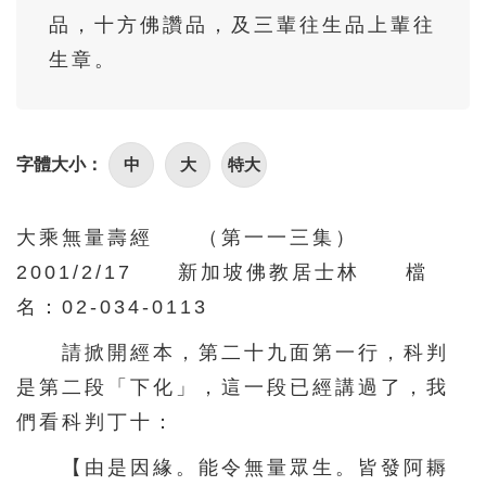
86
87
88
89
90
品，十方佛讚品，及三輩往生品上輩往
91
92
93
94
95
生章。
96
97
98
99
100
101
102
103
104
105
中
大
特大
字體大小：
106
107
108
109
110
111
112
113
114
115
大乘無量壽經 （第一一三集）
116
117
118
119
120
2001/2/17 新加坡佛教居士林 檔
121
122
123
124
125
名：02-034-0113
126
127
128
129
130
請掀開經本，第二十九面第一行，科判
是第二段「下化」，這一段已經講過了，我
131
132
133
134
135
們看科判丁十：
136
137
138
139
140
【由是因緣。能令無量眾生。皆發阿耨
141
142
143
144
145