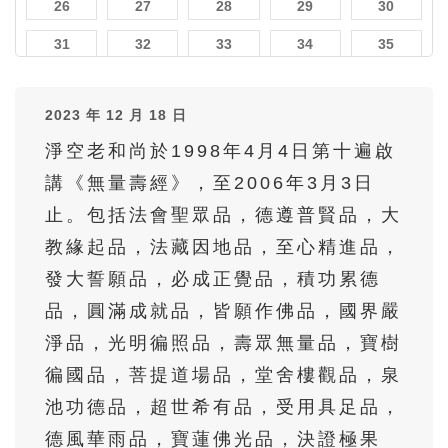
26
27
28
29
30
31
32
33
34
35
36
37
38
39
40
2023 年 12 月 18 日
41
42
43
44
45
淨空老和尚於1998年4月4日第十遍啟
46
47
48
49
50
講《無量壽經》，至2006年3月3日
51
52
53
54
55
止。包括法會聖眾品，德遵普賢品，大
56
57
58
59
60
教緣起品，法藏因地品，至心精進品，
61
62
63
64
65
發大誓願品，必成正覺品，積功累德
品，圓滿成就品，皆願作佛品，國界嚴
66
67
68
69
70
淨品，光明徧照品，壽眾無量品，寶樹
71
72
73
74
75
徧國品，菩提道場品，堂舍樓觀品，泉
76
77
78
79
80
池功德品，超世希有品，受用具足品，
81
82
83
84
85
德風華雨品，寶蓮佛光品，決證極果