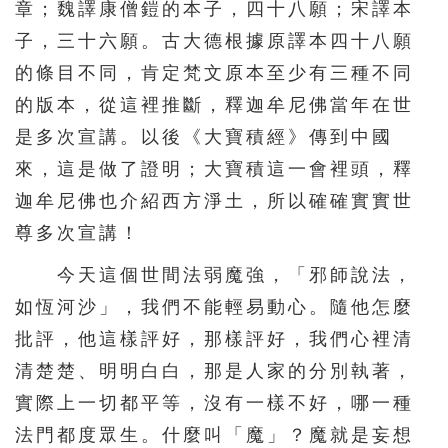
章；魏譯康僧鎧的本子，四十八願；宋譯本
子，三十六願。古大德根據原譯本四十八願
的條目不同，肯定梵文原本至少有三種不同
的版本，從這裡推斷，釋迦牟尼佛當年在世
是多次宣講。以後《大寶積經》傳到中國
來，這是做了證明；大寶積這一會裡頭，釋
迦牟尼佛也介紹西方淨土，所以確確實實世
尊多次宣講！
今天這個世間法弱魔強，「邪師說法，
如恆河沙」，我們不能輕易動心。隨他怎麼
批評，他這樣評好，那樣評好，我們心裡清
清楚楚、明明白白，那是人家的分別執著，
實際上一切都平等，沒有一樣不好，哪一種
法門都度眾生。什麼叫「魔」？魔就是妄想