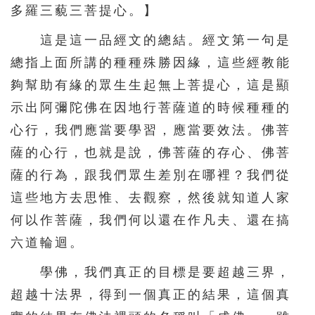
多羅三藐三菩提心。】
146
147
148
149
150
這是這一品經文的總結。經文第一句是
151
152
153
154
155
總指上面所講的種種殊勝因緣，這些經教能
156
157
158
159
160
夠幫助有緣的眾生生起無上菩提心，這是顯
161
162
163
164
165
示出阿彌陀佛在因地行菩薩道的時候種種的
166
167
168
169
170
心行，我們應當要學習，應當要效法。佛菩
171
172
173
174
175
薩的心行，也就是說，佛菩薩的存心、佛菩
薩的行為，跟我們眾生差別在哪裡？我們從
176
177
178
179
180
這些地方去思惟、去觀察，然後就知道人家
181
182
183
184
185
何以作菩薩，我們何以還在作凡夫、還在搞
186
187
188
六道輪迴。
學佛，我們真正的目標是要超越三界，
超越十法界，得到一個真正的結果，這個真