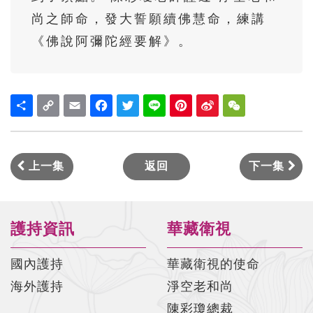
佛說阿彌陀經要解-第17集(陳彩瓊老師)
尚之師命，發大誓願續佛慧命，練講
佛說阿彌陀經要解-第18集(陳彩瓊老師)
《佛說阿彌陀經要解》。
佛說阿彌陀經要解-第19集(陳彩瓊老師)
佛說阿彌陀經要解-第20集(陳彩瓊老師)
Share
Copy
Email
Facebook
Twitter
Line
Pinterest
Sina
WeChat
Link
Weibo
佛說阿彌陀經要解-第21集(陳彩瓊老師)
佛說阿彌陀經要解-第22集(陳彩瓊老師)
上一集
返回
下一集
佛說阿彌陀經要解-第23集(陳彩瓊老師)
佛說阿彌陀經要解-第24集(陳彩瓊老師)
佛說阿彌陀經要解-第25集(陳彩瓊老師)
護持資訊
華藏衛視
佛說阿彌陀經要解-第26集(陳彩瓊老師)
國內護持
華藏衛視的使命
佛說阿彌陀經要解-第27集(陳彩瓊老師)
海外護持
淨空老和尚
陳彩瓊總裁
佛說阿彌陀經要解-第28集(陳彩瓊老師)