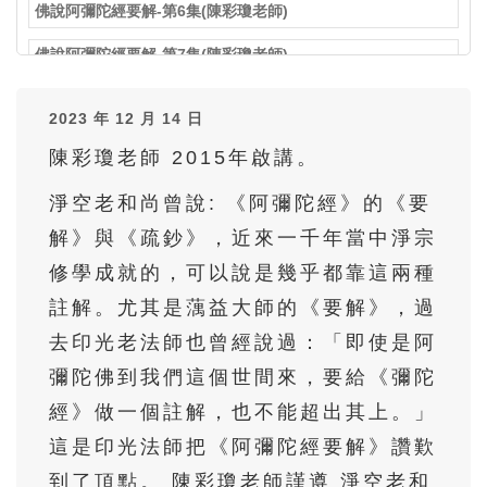
佛說阿彌陀經要解-第6集(陳彩瓊老師)
佛說阿彌陀經要解-第7集(陳彩瓊老師)
佛說阿彌陀經要解-第8集(陳彩瓊老師)
2023 年 12 月 14 日
佛說阿彌陀經要解-第9集(陳彩瓊老師)
陳彩瓊老師 2015年啟講。
佛說阿彌陀經要解-第10集(陳彩瓊老師)
淨空老和尚曾說: 《阿彌陀經》的《要
佛說阿彌陀經要解-第11集(陳彩瓊老師)
解》與《疏鈔》，近來一千年當中淨宗
修學成就的，可以說是幾乎都靠這兩種
佛說阿彌陀經要解-第12集(陳彩瓊老師)
註解。尤其是蕅益大師的《要解》，過
佛說阿彌陀經要解-第13集(陳彩瓊老師)
去印光老法師也曾經說過：「即使是阿
佛說阿彌陀經要解-第14集(陳彩瓊老師)
彌陀佛到我們這個世間來，要給《彌陀
佛說阿彌陀經要解-第15集(陳彩瓊老師)
經》做一個註解，也不能超出其上。」
這是印光法師把《阿彌陀經要解》讚歎
佛說阿彌陀經要解-第16集(陳彩瓊老師)
到了頂點。 陳彩瓊老師謹遵 淨空老和