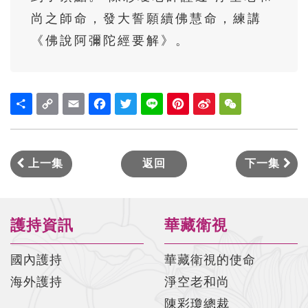
佛說阿彌陀經要解-第17集(陳彩瓊老師)
尚之師命，發大誓願續佛慧命，練講
佛說阿彌陀經要解-第18集(陳彩瓊老師)
《佛說阿彌陀經要解》。
佛說阿彌陀經要解-第19集(陳彩瓊老師)
佛說阿彌陀經要解-第20集(陳彩瓊老師)
Share
Copy
Email
Facebook
Twitter
Line
Pinterest
Sina
WeChat
Link
Weibo
佛說阿彌陀經要解-第21集(陳彩瓊老師)
佛說阿彌陀經要解-第22集(陳彩瓊老師)
上一集
返回
下一集
佛說阿彌陀經要解-第23集(陳彩瓊老師)
佛說阿彌陀經要解-第24集(陳彩瓊老師)
佛說阿彌陀經要解-第25集(陳彩瓊老師)
護持資訊
華藏衛視
佛說阿彌陀經要解-第26集(陳彩瓊老師)
國內護持
華藏衛視的使命
佛說阿彌陀經要解-第27集(陳彩瓊老師)
海外護持
淨空老和尚
陳彩瓊總裁
佛說阿彌陀經要解-第28集(陳彩瓊老師)