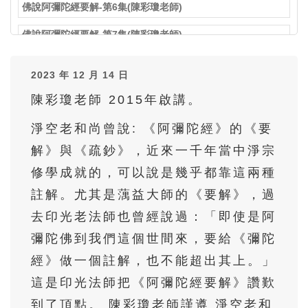
佛說阿彌陀經要解-第6集(陳彩瓊老師)
佛說阿彌陀經要解-第7集(陳彩瓊老師)
佛說阿彌陀經要解-第8集(陳彩瓊老師)
2023 年 12 月 14 日
佛說阿彌陀經要解-第9集(陳彩瓊老師)
陳彩瓊老師 2015年啟講。
佛說阿彌陀經要解-第10集(陳彩瓊老師)
淨空老和尚曾說: 《阿彌陀經》的《要
佛說阿彌陀經要解-第11集(陳彩瓊老師)
解》與《疏鈔》，近來一千年當中淨宗
修學成就的，可以說是幾乎都靠這兩種
佛說阿彌陀經要解-第12集(陳彩瓊老師)
註解。尤其是蕅益大師的《要解》，過
佛說阿彌陀經要解-第13集(陳彩瓊老師)
去印光老法師也曾經說過：「即使是阿
佛說阿彌陀經要解-第14集(陳彩瓊老師)
彌陀佛到我們這個世間來，要給《彌陀
佛說阿彌陀經要解-第15集(陳彩瓊老師)
經》做一個註解，也不能超出其上。」
這是印光法師把《阿彌陀經要解》讚歎
佛說阿彌陀經要解-第16集(陳彩瓊老師)
到了頂點。 陳彩瓊老師謹遵 淨空老和