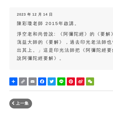
2023 年 12 月 14 日
陳彩瓊老師 2015年啟講。
淨空老和尚曾說: 《阿彌陀經》的《要
蕅益大師的《要解》，過去印光老法師也
出其上。」這是印光法師把《阿彌陀經要
說阿彌陀經要解》。
Share
Copy
Email
Facebook
Twitter
Line
Pinterest
Sina
WeChat
Link
Weibo
上一集