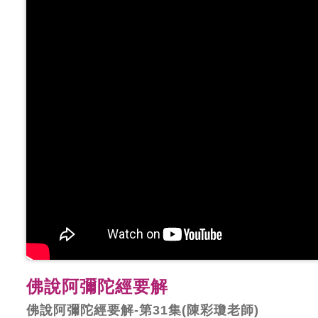
佛說阿彌陀經要解
佛說阿彌陀經要解-第31集(陳彩瓊老師)