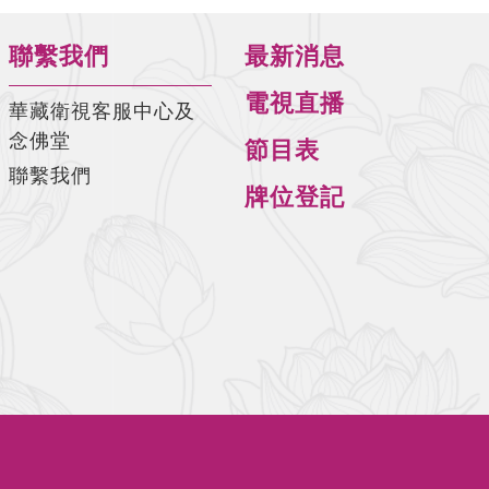
師)
聯繫我們
最新消息
佛說阿彌陀經要解-第16集(陳彩瓊老
師)
電視直播
華藏衛視客服中心及
佛說阿彌陀經要解-第17集(陳彩瓊老
念佛堂
節目表
師)
聯繫我們
牌位登記
佛說阿彌陀經要解-第18集(陳彩瓊老
師)
佛說阿彌陀經要解-第19集(陳彩瓊老
師)
佛說阿彌陀經要解-第20集(陳彩瓊老
師)
佛說阿彌陀經要解-第21集(陳彩瓊老
師)