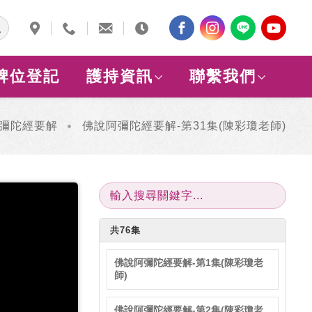
牌位登記
護持資訊
聯繫我們
彌陀經要解
佛說阿彌陀經要解-第31集(陳彩瓊老師)
共76集
佛說阿彌陀經要解-第1集(陳彩瓊老
師)
佛說阿彌陀經要解-第2集(陳彩瓊老