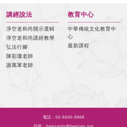
講經說法
教育中心
淨空老和尚開示選輯
中華傳統文化教育中
心
淨空老和尚講經教學
最新課程
弘法行腳
陳彩瓊老師
謝萬軍老師
電話：
02-6600-8968
信箱：
hwazantv@hwazan.org