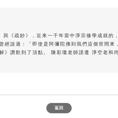
解》與《疏鈔》，近來一千年當中淨宗修學成就的
曾經說過：「即使是阿彌陀佛到我們這個世間來
解》讚歎到了頂點。 陳彩瓊老師謹遵 淨空老和
返回