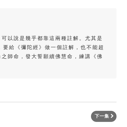
佛說阿彌陀經要解-第9集(陳彩瓊老
師)
佛說阿彌陀經要解-第10集(陳彩瓊老
師)
，可以說是幾乎都靠這兩種註解。尤其是
佛說阿彌陀經要解-第11集(陳彩瓊老
，要給《彌陀經》做一個註解，也不能超
師)
尚之師命，發大誓願續佛慧命，練講《佛
佛說阿彌陀經要解-第12集(陳彩瓊老
師)
佛說阿彌陀經要解-第13集(陳彩瓊老
師)
佛說阿彌陀經要解-第14集(陳彩瓊老
師)
下一集
佛說阿彌陀經要解-第15集(陳彩瓊老