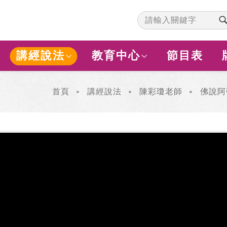
講經說法
教育中心
節目表
首頁
講經說法
陳彩瓊老師
佛說阿