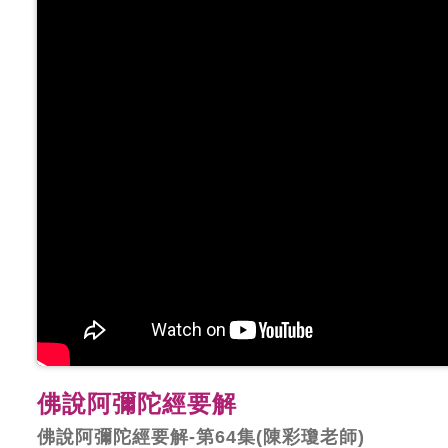
佛說阿彌陀經要解
佛說阿彌陀經要解-第64集(陳彩瓊老師)