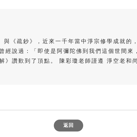
解》與《疏鈔》，近來一千年當中淨宗修學成就的
曾經說過：「即使是阿彌陀佛到我們這個世間來
解》讚歎到了頂點。 陳彩瓊老師謹遵 淨空老和
返回