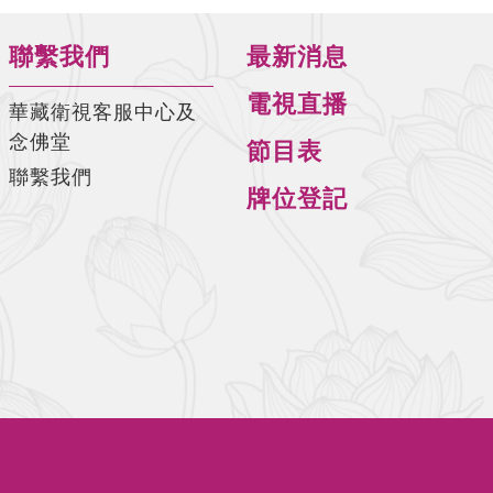
師)
聯繫我們
最新消息
佛說阿彌陀經要解-第16集(陳彩瓊老
師)
電視直播
華藏衛視客服中心及
佛說阿彌陀經要解-第17集(陳彩瓊老
念佛堂
節目表
師)
聯繫我們
牌位登記
佛說阿彌陀經要解-第18集(陳彩瓊老
師)
佛說阿彌陀經要解-第19集(陳彩瓊老
師)
佛說阿彌陀經要解-第20集(陳彩瓊老
師)
佛說阿彌陀經要解-第21集(陳彩瓊老
師)