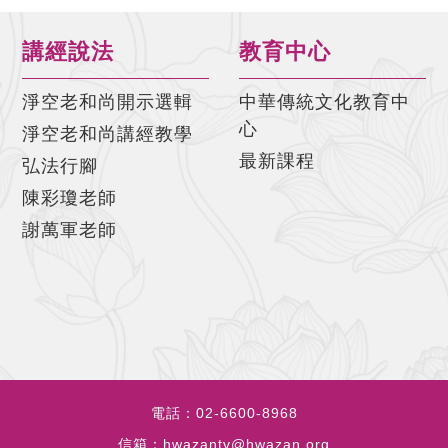
講經說法
教育中心
淨空老和尚開示選輯
中華傳統文化教育中
心
淨空老和尚講經教學
最新課程
弘法行腳
陳彩瓊老師
謝萬軍老師
電話：
02-6600-8968
信箱：
hwazantv@hwazan.org