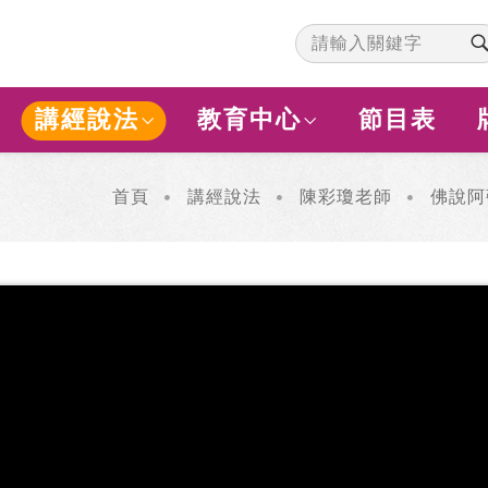
講經說法
教育中心
節目表
首頁
講經說法
陳彩瓊老師
佛說阿