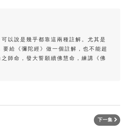
佛說阿彌陀經要解-第9集(陳彩瓊老
師)
佛說阿彌陀經要解-第10集(陳彩瓊老
師)
，可以說是幾乎都靠這兩種註解。尤其是
佛說阿彌陀經要解-第11集(陳彩瓊老
，要給《彌陀經》做一個註解，也不能超
師)
尚之師命，發大誓願續佛慧命，練講《佛
佛說阿彌陀經要解-第12集(陳彩瓊老
師)
佛說阿彌陀經要解-第13集(陳彩瓊老
師)
佛說阿彌陀經要解-第14集(陳彩瓊老
師)
下一集
佛說阿彌陀經要解-第15集(陳彩瓊老