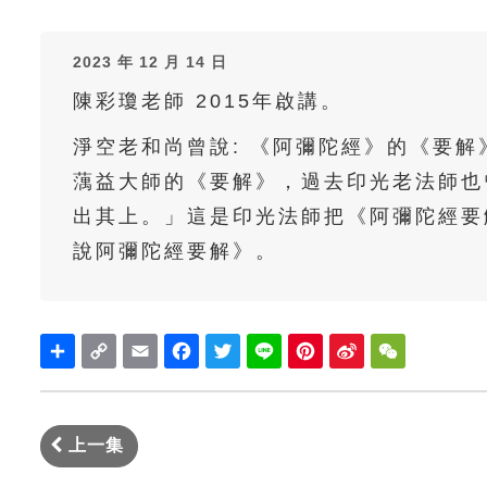
2023 年 12 月 14 日
陳彩瓊老師 2015年啟講。
淨空老和尚曾說: 《阿彌陀經》的《要
蕅益大師的《要解》，過去印光老法師也
出其上。」這是印光法師把《阿彌陀經要
說阿彌陀經要解》。
Share
Copy
Email
Facebook
Twitter
Line
Pinterest
Sina
WeChat
Link
Weibo
上一集